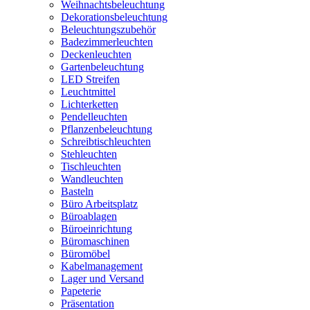
Weihnachtsbeleuchtung
Dekorationsbeleuchtung
Beleuchtungszubehör
Badezimmerleuchten
Deckenleuchten
Gartenbeleuchtung
LED Streifen
Leuchtmittel
Lichterketten
Pendelleuchten
Pflanzenbeleuchtung
Schreibtischleuchten
Stehleuchten
Tischleuchten
Wandleuchten
Basteln
Büro Arbeitsplatz
Büroablagen
Büroeinrichtung
Büromaschinen
Büromöbel
Kabelmanagement
Lager und Versand
Papeterie
Präsentation