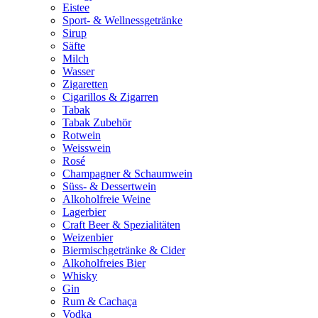
Eistee
Sport- & Wellnessgetränke
Sirup
Säfte
Milch
Wasser
Zigaretten
Cigarillos & Zigarren
Tabak
Tabak Zubehör
Rotwein
Weisswein
Rosé
Champagner & Schaumwein
Süss- & Dessertwein
Alkoholfreie Weine
Lagerbier
Craft Beer & Spezialitäten
Weizenbier
Biermischgetränke & Cider
Alkoholfreies Bier
Whisky
Gin
Rum & Cachaça
Vodka