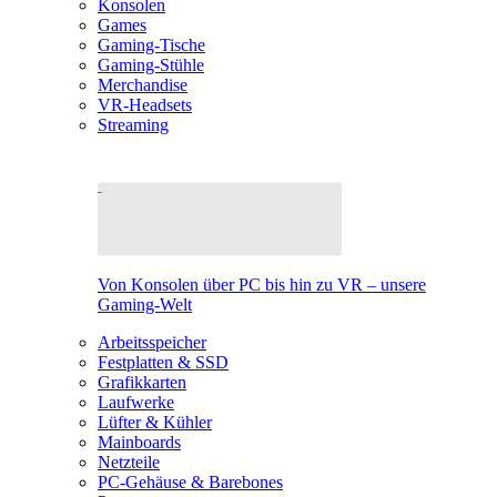
Konsolen
Games
Gaming-Tische
Gaming-Stühle
Merchandise
VR-Headsets
Streaming
Von Konsolen über PC bis hin zu VR – unsere
Gaming-Welt
Arbeitsspeicher
Festplatten & SSD
Grafikkarten
Laufwerke
Lüfter & Kühler
Mainboards
Netzteile
PC-Gehäuse & Barebones