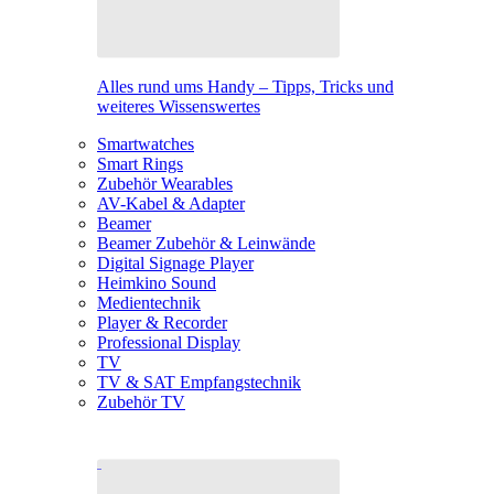
Alles rund ums Handy – Tipps, Tricks und
weiteres Wissenswertes
Smartwatches
Smart Rings
Zubehör Wearables
AV-Kabel & Adapter
Beamer
Beamer Zubehör & Leinwände
Digital Signage Player
Heimkino Sound
Medientechnik
Player & Recorder
Professional Display
TV
TV & SAT Empfangstechnik
Zubehör TV