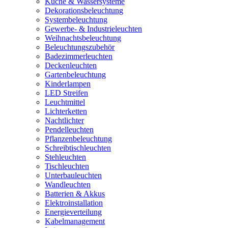
Küche & Wassersysteme
Dekorationsbeleuchtung
Systembeleuchtung
Gewerbe- & Industrieleuchten
Weihnachtsbeleuchtung
Beleuchtungszubehör
Badezimmerleuchten
Deckenleuchten
Gartenbeleuchtung
Kinderlampen
LED Streifen
Leuchtmittel
Lichterketten
Nachtlichter
Pendelleuchten
Pflanzenbeleuchtung
Schreibtischleuchten
Stehleuchten
Tischleuchten
Unterbauleuchten
Wandleuchten
Batterien & Akkus
Elektroinstallation
Energieverteilung
Kabelmanagement