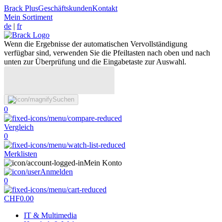
Brack Plus
Geschäftskunden
Kontakt
Mein Sortiment
de
|
fr
Wenn die Ergebnisse der automatischen Vervollständigung
verfügbar sind, verwenden Sie die Pfeiltasten nach oben und nach
unten zur Überprüfung und die Eingabetaste zur Auswahl.
Suchen
0
Vergleich
0
Merklisten
Mein Konto
Anmelden
0
CHF
0.00
IT & Multimedia