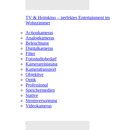
TV & Heimkino – perfektes Entertainment im
Wohnzimmer
Actionkameras
Analogkameras
Beleuchtung
Digitalkameras
Filter
Fotostudiobedarf
Kamerareinigung
Kameratransport
Objektive
Optik
Professional
Speichermedien
Stative
Stromversorgung
Videokameras