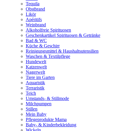
Tequila
Obstbrand
Likör
Apéritifs
Weinbrand
Alkoholfreie Spirituosen
Geschenkartikel Spirituosen & Getränke
Bad & WC
Küche & Geschirr
Reinigungsmittel & Haushaltsutensilien
Waschen & Textilpflege
Hundewelt
Katzenwelt
Nagerwelt
Tiere im Garten
Aquaristik
Terraristik
Teich
Umstands- & Stillmode
Milchpumpen
Stillen
Mein Baby
Pflegeprodukte Mama
Baby- & Kinderbekleidung
Wickeln