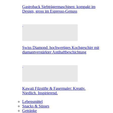
Gastroback Siebträgermaschinen: kompakt im
Design, gross im Espresso-Genuss
Swiss Diamond: hochwertiges Kochgeschirr mit
diamantverstärkter Antihaftbeschichtung
Kawaii Filzstifte & Fasermaler: Kreativ.
Niedlich. Inspirierend.
Lebensmittel
Snacks & Süsses
Getränke