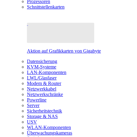
Prozessoren
Schnittstellenkarten
Aktion auf Grafikkarten von Gigabyte
Datensicherung
KVM-Systeme
LAN-Komponenten
LWL/Glasfaser
Modem & Router
Netzwerkkabel
Netzwerkschränke
Powerline
Server
Sicherheitstechnik
Storage & NAS
USV
WLAN-Komponenten
Überwachungskameras