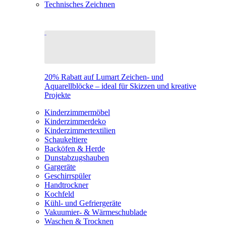
Technisches Zeichnen
20% Rabatt auf Lumart Zeichen- und
Aquarellblöcke – ideal für Skizzen und kreative
Projekte
Kinderzimmermöbel
Kinderzimmerdeko
Kinderzimmertextilien
Schaukeltiere
Backöfen & Herde
Dunstabzugshauben
Gargeräte
Geschirrspüler
Handtrockner
Kochfeld
Kühl- und Gefriergeräte
Vakuumier- & Wärmeschublade
Waschen & Trocknen