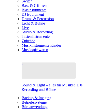
Switch
Bass & Gitarren
Blasinstrumente
DJ Equipment
Drums & Percussion
Licht & Bühne
Live
Studio & Recording
Tasteninstrumente
Zubehör
Musikinstrumente Kinder
Musikspielwaren
Sound & Light – alles für Musiker, DJs,
Recording und Bühne
Backup & Imaging
Betriebssysteme
Büroanwendung