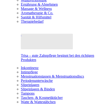
Wundversorgung
Ernährung & Abnehmen
Massage & Wellness
Aromatherapie & Co.
Sanität & Hilfsmittel
Therapiebedarf
Trisa – gute Zahnpflege beginnt bei den richtigen
Produkten
Inkontinenz
Intimpflege
Menstruationstassen & Menstruationsdiscs
Periodenunterwäsche
Slipeinlagen
Slipeinlagen & Binden
Tampons
Taschen- & Kosmetiktücher
Watte & Wattestäbchen