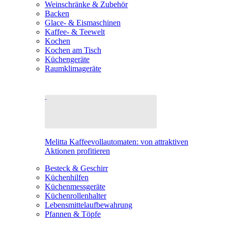
Weinschränke & Zubehör
Backen
Glace- & Eismaschinen
Kaffee- & Teewelt
Kochen
Kochen am Tisch
Küchengeräte
Raumklimageräte
Melitta Kaffeevollautomaten: von attraktiven
Aktionen profitieren
Besteck & Geschirr
Küchenhilfen
Küchenmessgeräte
Küchenrollenhalter
Lebensmittelaufbewahrung
Pfannen & Töpfe