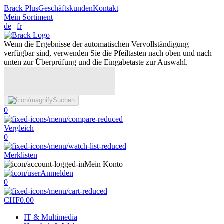
Brack Plus
Geschäftskunden
Kontakt
Mein Sortiment
de
|
fr
Wenn die Ergebnisse der automatischen Vervollständigung
verfügbar sind, verwenden Sie die Pfeiltasten nach oben und nach
unten zur Überprüfung und die Eingabetaste zur Auswahl.
Suchen
0
Vergleich
0
Merklisten
Mein Konto
Anmelden
0
CHF
0.00
IT & Multimedia