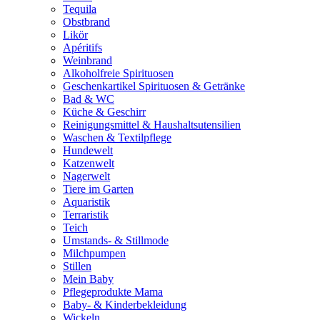
Tequila
Obstbrand
Likör
Apéritifs
Weinbrand
Alkoholfreie Spirituosen
Geschenkartikel Spirituosen & Getränke
Bad & WC
Küche & Geschirr
Reinigungsmittel & Haushaltsutensilien
Waschen & Textilpflege
Hundewelt
Katzenwelt
Nagerwelt
Tiere im Garten
Aquaristik
Terraristik
Teich
Umstands- & Stillmode
Milchpumpen
Stillen
Mein Baby
Pflegeprodukte Mama
Baby- & Kinderbekleidung
Wickeln