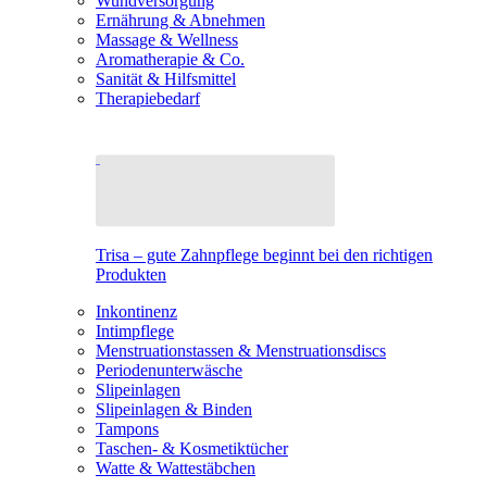
Wundversorgung
Ernährung & Abnehmen
Massage & Wellness
Aromatherapie & Co.
Sanität & Hilfsmittel
Therapiebedarf
Trisa – gute Zahnpflege beginnt bei den richtigen
Produkten
Inkontinenz
Intimpflege
Menstruationstassen & Menstruationsdiscs
Periodenunterwäsche
Slipeinlagen
Slipeinlagen & Binden
Tampons
Taschen- & Kosmetiktücher
Watte & Wattestäbchen