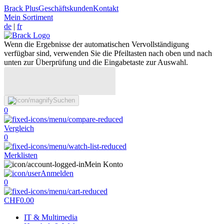
Brack Plus
Geschäftskunden
Kontakt
Mein Sortiment
de
|
fr
Wenn die Ergebnisse der automatischen Vervollständigung
verfügbar sind, verwenden Sie die Pfeiltasten nach oben und nach
unten zur Überprüfung und die Eingabetaste zur Auswahl.
Suchen
0
Vergleich
0
Merklisten
Mein Konto
Anmelden
0
CHF
0.00
IT & Multimedia