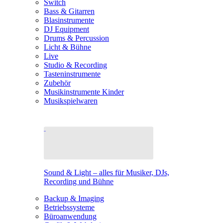
Switch
Bass & Gitarren
Blasinstrumente
DJ Equipment
Drums & Percussion
Licht & Bühne
Live
Studio & Recording
Tasteninstrumente
Zubehör
Musikinstrumente Kinder
Musikspielwaren
Sound & Light – alles für Musiker, DJs,
Recording und Bühne
Backup & Imaging
Betriebssysteme
Büroanwendung