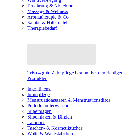
Wundversorgung
Ernährung & Abnehmen
Massage & Wellness
Aromatherapie & Co.
Sanität & Hilfsmittel
Therapiebedarf
Trisa – gute Zahnpflege beginnt bei den richtigen
Produkten
Inkontinenz
Intimpflege
Menstruationstassen & Menstruationsdiscs
Periodenunterwäsche
Slipeinlagen
Slipeinlagen & Binden
Tampons
Taschen- & Kosmetiktücher
Watte & Wattestäbchen