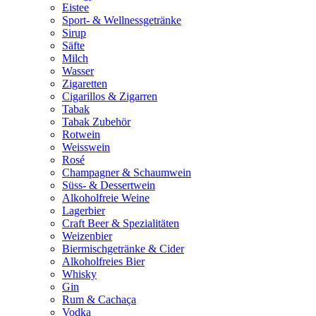
Eistee
Sport- & Wellnessgetränke
Sirup
Säfte
Milch
Wasser
Zigaretten
Cigarillos & Zigarren
Tabak
Tabak Zubehör
Rotwein
Weisswein
Rosé
Champagner & Schaumwein
Süss- & Dessertwein
Alkoholfreie Weine
Lagerbier
Craft Beer & Spezialitäten
Weizenbier
Biermischgetränke & Cider
Alkoholfreies Bier
Whisky
Gin
Rum & Cachaça
Vodka