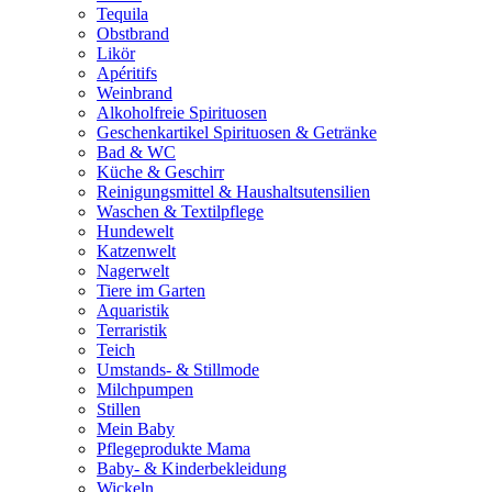
Tequila
Obstbrand
Likör
Apéritifs
Weinbrand
Alkoholfreie Spirituosen
Geschenkartikel Spirituosen & Getränke
Bad & WC
Küche & Geschirr
Reinigungsmittel & Haushaltsutensilien
Waschen & Textilpflege
Hundewelt
Katzenwelt
Nagerwelt
Tiere im Garten
Aquaristik
Terraristik
Teich
Umstands- & Stillmode
Milchpumpen
Stillen
Mein Baby
Pflegeprodukte Mama
Baby- & Kinderbekleidung
Wickeln