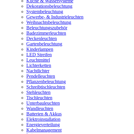
Küche & Wassersysteme
Dekorationsbeleuchtung
Systembeleuchtung
Gewerbe- & Industrieleuchten
Weihnachtsbeleuchtung
Beleuchtungszubehör
Badezimmerleuchten
Deckenleuchten
Gartenbeleuchtung
Kinderlampen
LED Streifen
Leuchtmittel
Lichterketten
Nachtlichter
Pendelleuchten
Pflanzenbeleuchtung
Schreibtischleuchten
Stehleuchten
Tischleuchten
Unterbauleuchten
Wandleuchten
Batterien & Akkus
Elektroinstallation
Energieverteilung
Kabelmanagement