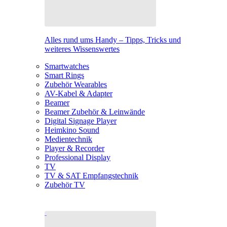
Alles rund ums Handy – Tipps, Tricks und
weiteres Wissenswertes
Smartwatches
Smart Rings
Zubehör Wearables
AV-Kabel & Adapter
Beamer
Beamer Zubehör & Leinwände
Digital Signage Player
Heimkino Sound
Medientechnik
Player & Recorder
Professional Display
TV
TV & SAT Empfangstechnik
Zubehör TV