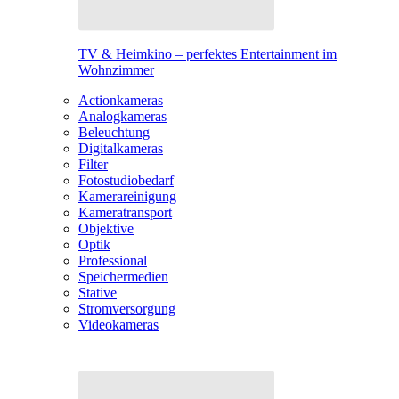
TV & Heimkino – perfektes Entertainment im
Wohnzimmer
Actionkameras
Analogkameras
Beleuchtung
Digitalkameras
Filter
Fotostudiobedarf
Kamerareinigung
Kameratransport
Objektive
Optik
Professional
Speichermedien
Stative
Stromversorgung
Videokameras