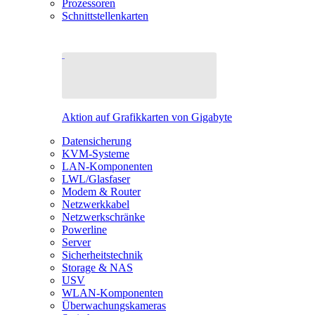
Prozessoren
Schnittstellenkarten
Aktion auf Grafikkarten von Gigabyte
Datensicherung
KVM-Systeme
LAN-Komponenten
LWL/Glasfaser
Modem & Router
Netzwerkkabel
Netzwerkschränke
Powerline
Server
Sicherheitstechnik
Storage & NAS
USV
WLAN-Komponenten
Überwachungskameras