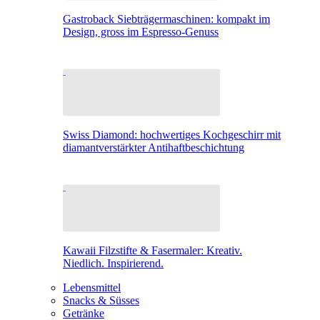
Gastroback Siebträgermaschinen: kompakt im
Design, gross im Espresso-Genuss
Swiss Diamond: hochwertiges Kochgeschirr mit
diamantverstärkter Antihaftbeschichtung
Kawaii Filzstifte & Fasermaler: Kreativ.
Niedlich. Inspirierend.
Lebensmittel
Snacks & Süsses
Getränke