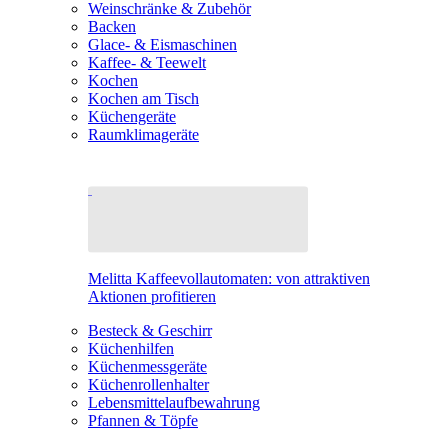
Weinschränke & Zubehör
Backen
Glace- & Eismaschinen
Kaffee- & Teewelt
Kochen
Kochen am Tisch
Küchengeräte
Raumklimageräte
Melitta Kaffeevollautomaten: von attraktiven
Aktionen profitieren
Besteck & Geschirr
Küchenhilfen
Küchenmessgeräte
Küchenrollenhalter
Lebensmittelaufbewahrung
Pfannen & Töpfe