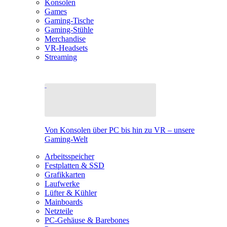
Konsolen
Games
Gaming-Tische
Gaming-Stühle
Merchandise
VR-Headsets
Streaming
Von Konsolen über PC bis hin zu VR – unsere
Gaming-Welt
Arbeitsspeicher
Festplatten & SSD
Grafikkarten
Laufwerke
Lüfter & Kühler
Mainboards
Netzteile
PC-Gehäuse & Barebones