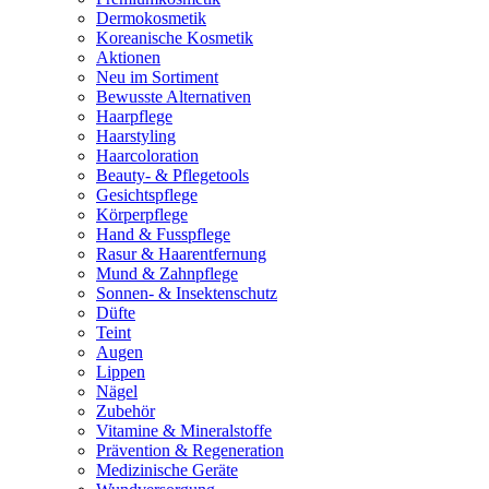
Dermokosmetik
Koreanische Kosmetik
Aktionen
Neu im Sortiment
Bewusste Alternativen
Haarpflege
Haarstyling
Haarcoloration
Beauty- & Pflegetools
Gesichtspflege
Körperpflege
Hand & Fusspflege
Rasur & Haarentfernung
Mund & Zahnpflege
Sonnen- & Insektenschutz
Düfte
Teint
Augen
Lippen
Nägel
Zubehör
Vitamine & Mineralstoffe
Prävention & Regeneration
Medizinische Geräte