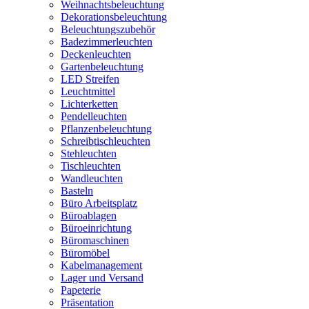
Weihnachtsbeleuchtung
Dekorationsbeleuchtung
Beleuchtungszubehör
Badezimmerleuchten
Deckenleuchten
Gartenbeleuchtung
LED Streifen
Leuchtmittel
Lichterketten
Pendelleuchten
Pflanzenbeleuchtung
Schreibtischleuchten
Stehleuchten
Tischleuchten
Wandleuchten
Basteln
Büro Arbeitsplatz
Büroablagen
Büroeinrichtung
Büromaschinen
Büromöbel
Kabelmanagement
Lager und Versand
Papeterie
Präsentation