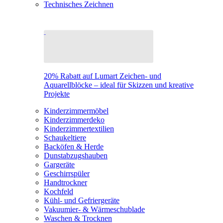
Technisches Zeichnen
20% Rabatt auf Lumart Zeichen- und
Aquarellblöcke – ideal für Skizzen und kreative
Projekte
Kinderzimmermöbel
Kinderzimmerdeko
Kinderzimmertextilien
Schaukeltiere
Backöfen & Herde
Dunstabzugshauben
Gargeräte
Geschirrspüler
Handtrockner
Kochfeld
Kühl- und Gefriergeräte
Vakuumier- & Wärmeschublade
Waschen & Trocknen