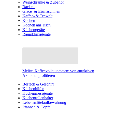
Weinschränke & Zubehör
Backen
Glace- & Eismaschinen
Kaffee- & Teewelt
Kochen
Kochen am Tisch
Küchengeräte
Raumklimageräte
Melitta Kaffeevollautomaten: von attraktiven
Aktionen profitieren
Besteck & Geschirr
Küchenhilfen
Küchenmessgeräte
Küchenrollenhalter
Lebensmittelaufbewahrung
Pfannen & Töpfe