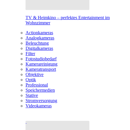
TV & Heimkino – perfektes Entertainment im
Wohnzimmer
Actionkameras
Analogkameras
Beleuchtung
Digitalkameras
Filter
Fotostudiobedarf
Kamerareinigung
Kameratransport
Objektive
Optik
Professional
Speichermedien
Stative
Stromversorgung
Videokameras