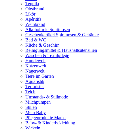
Tequila
Obstbrand
Likör
Apéritifs
Weinbrand
Alkoholfreie Spirituosen
Geschenkartikel Spirituosen & Getränke
Bad & WC
Küche & Geschirr
Reinigungsmittel & Haushaltsutensilien
Waschen & Textilpflege
Hundewelt
Katzenwelt
Nagerwelt
Tiere im Garten
Aquaristik
Terraristik
Teich
Umstands- & Stillmode
Milchpumpen
Stillen
Mein Baby
Pflegeprodukte Mama
Baby- & Kinderbekleidung
Wickeln