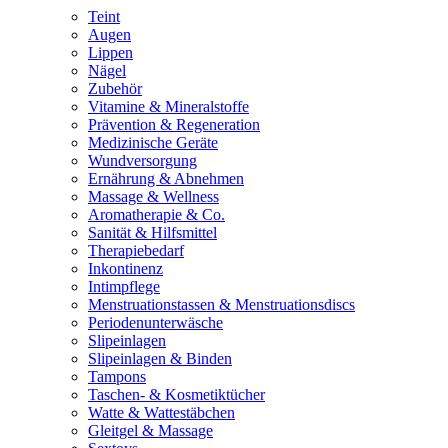
Teint
Augen
Lippen
Nägel
Zubehör
Vitamine & Mineralstoffe
Prävention & Regeneration
Medizinische Geräte
Wundversorgung
Ernährung & Abnehmen
Massage & Wellness
Aromatherapie & Co.
Sanität & Hilfsmittel
Therapiebedarf
Inkontinenz
Intimpflege
Menstruationstassen & Menstruationsdiscs
Periodenunterwäsche
Slipeinlagen
Slipeinlagen & Binden
Tampons
Taschen- & Kosmetiktücher
Watte & Wattestäbchen
Gleitgel & Massage