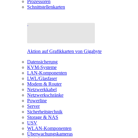
Prozessoren
Schnittstellenkarten
Aktion auf Grafikkarten von Gigabyte
Datensicherung
KVM-Systeme
LAN-Komponenten
LWL/Glasfaser
Modem & Router
Netzwerkkabel
Netzwerkschränke
Powerline
Server
Sicherheitstechnik
Storage & NAS
USV
WLAN-Komponenten
Überwachungskameras