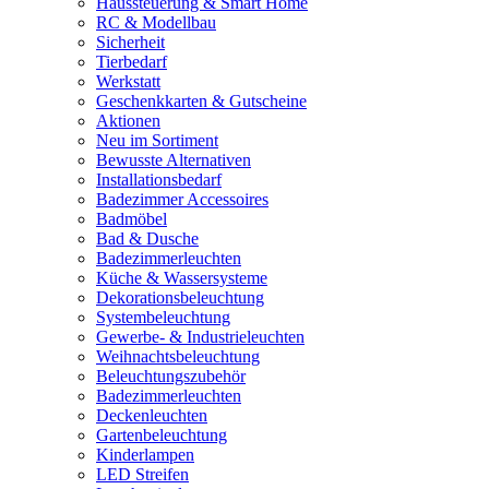
Haussteuerung & Smart Home
RC & Modellbau
Sicherheit
Tierbedarf
Werkstatt
Geschenkkarten & Gutscheine
Aktionen
Neu im Sortiment
Bewusste Alternativen
Installationsbedarf
Badezimmer Accessoires
Badmöbel
Bad & Dusche
Badezimmerleuchten
Küche & Wassersysteme
Dekorationsbeleuchtung
Systembeleuchtung
Gewerbe- & Industrieleuchten
Weihnachtsbeleuchtung
Beleuchtungszubehör
Badezimmerleuchten
Deckenleuchten
Gartenbeleuchtung
Kinderlampen
LED Streifen