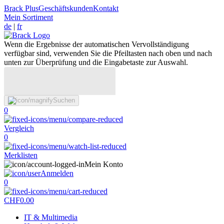
Brack Plus
Geschäftskunden
Kontakt
Mein Sortiment
de
|
fr
Wenn die Ergebnisse der automatischen Vervollständigung
verfügbar sind, verwenden Sie die Pfeiltasten nach oben und nach
unten zur Überprüfung und die Eingabetaste zur Auswahl.
Suchen
0
Vergleich
0
Merklisten
Mein Konto
Anmelden
0
CHF
0.00
IT & Multimedia