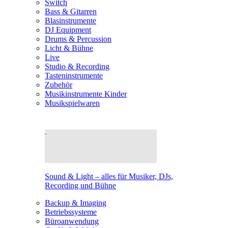
Switch
Bass & Gitarren
Blasinstrumente
DJ Equipment
Drums & Percussion
Licht & Bühne
Live
Studio & Recording
Tasteninstrumente
Zubehör
Musikinstrumente Kinder
Musikspielwaren
Sound & Light – alles für Musiker, DJs,
Recording und Bühne
Backup & Imaging
Betriebssysteme
Büroanwendung