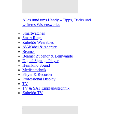
Alles rund ums Handy – Tipps, Tricks und
weiteres Wissenswertes
Smartwatches
Smart Rings
Zubehör Wearables
AV-Kabel & Adapter
Beamer
Beamer Zubehör & Leinwände
Digital Signage Player
Heimkino Sound
Medientechnik
Player & Recorder
Professional Display
TV
TV & SAT Empfangstechnik
Zubehör TV