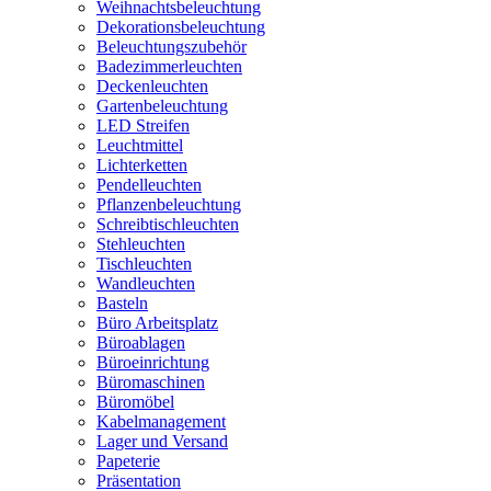
Weihnachtsbeleuchtung
Dekorationsbeleuchtung
Beleuchtungszubehör
Badezimmerleuchten
Deckenleuchten
Gartenbeleuchtung
LED Streifen
Leuchtmittel
Lichterketten
Pendelleuchten
Pflanzenbeleuchtung
Schreibtischleuchten
Stehleuchten
Tischleuchten
Wandleuchten
Basteln
Büro Arbeitsplatz
Büroablagen
Büroeinrichtung
Büromaschinen
Büromöbel
Kabelmanagement
Lager und Versand
Papeterie
Präsentation