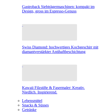
Gastroback Siebträgermaschinen: kompakt im
Design, gross im Espresso-Genuss
Swiss Diamond: hochwertiges Kochgeschirr mit
diamantverstärkter Antihaftbeschichtung
Kawaii Filzstifte & Fasermaler: Kreativ.
Niedlich. Inspirierend.
Lebensmittel
Snacks & Süsses
Getränke