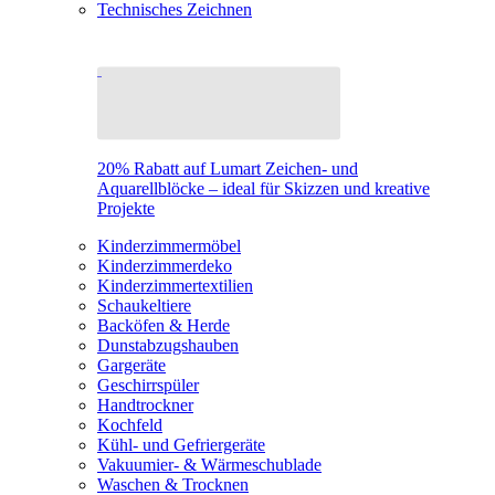
Technisches Zeichnen
20% Rabatt auf Lumart Zeichen- und
Aquarellblöcke – ideal für Skizzen und kreative
Projekte
Kinderzimmermöbel
Kinderzimmerdeko
Kinderzimmertextilien
Schaukeltiere
Backöfen & Herde
Dunstabzugshauben
Gargeräte
Geschirrspüler
Handtrockner
Kochfeld
Kühl- und Gefriergeräte
Vakuumier- & Wärmeschublade
Waschen & Trocknen