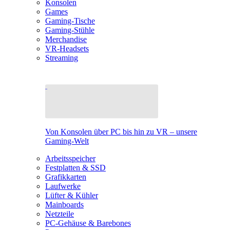
Konsolen
Games
Gaming-Tische
Gaming-Stühle
Merchandise
VR-Headsets
Streaming
Von Konsolen über PC bis hin zu VR – unsere
Gaming-Welt
Arbeitsspeicher
Festplatten & SSD
Grafikkarten
Laufwerke
Lüfter & Kühler
Mainboards
Netzteile
PC-Gehäuse & Barebones