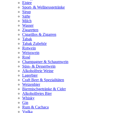
Eistee
Sport- & Wellnessgetränke
Sirup
Säfte
Milch
Wasser
Zigaretten
Cigarillos & Zigarren
Tabak
Tabak Zubehör
Rotwein
Weisswein
Rosé
Champagner & Schaumwein
Süss- & Dessertwein
Alkoholfreie Weine
Lagerbier
Craft Beer & Spezialitäten
Weizenbier
Biermischgetränke & Cider
Alkoholfreies Bier
Whisky
Gin
Rum & Cachaça
Vodka