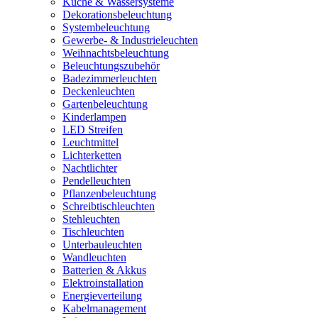
Küche & Wassersysteme
Dekorationsbeleuchtung
Systembeleuchtung
Gewerbe- & Industrieleuchten
Weihnachtsbeleuchtung
Beleuchtungszubehör
Badezimmerleuchten
Deckenleuchten
Gartenbeleuchtung
Kinderlampen
LED Streifen
Leuchtmittel
Lichterketten
Nachtlichter
Pendelleuchten
Pflanzenbeleuchtung
Schreibtischleuchten
Stehleuchten
Tischleuchten
Unterbauleuchten
Wandleuchten
Batterien & Akkus
Elektroinstallation
Energieverteilung
Kabelmanagement