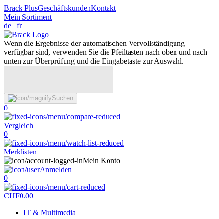
Brack Plus
Geschäftskunden
Kontakt
Mein Sortiment
de
|
fr
Wenn die Ergebnisse der automatischen Vervollständigung
verfügbar sind, verwenden Sie die Pfeiltasten nach oben und nach
unten zur Überprüfung und die Eingabetaste zur Auswahl.
Suchen
0
Vergleich
0
Merklisten
Mein Konto
Anmelden
0
CHF
0.00
IT & Multimedia