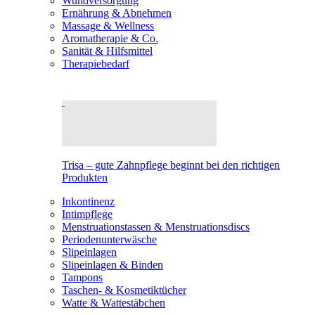
Wundversorgung
Ernährung & Abnehmen
Massage & Wellness
Aromatherapie & Co.
Sanität & Hilfsmittel
Therapiebedarf
Trisa – gute Zahnpflege beginnt bei den richtigen
Produkten
Inkontinenz
Intimpflege
Menstruationstassen & Menstruationsdiscs
Periodenunterwäsche
Slipeinlagen
Slipeinlagen & Binden
Tampons
Taschen- & Kosmetiktücher
Watte & Wattestäbchen