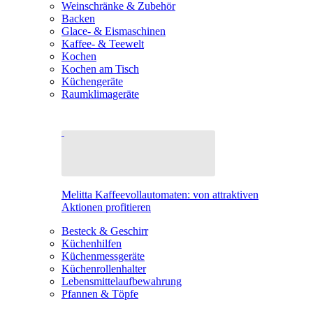
Weinschränke & Zubehör
Backen
Glace- & Eismaschinen
Kaffee- & Teewelt
Kochen
Kochen am Tisch
Küchengeräte
Raumklimageräte
Melitta Kaffeevollautomaten: von attraktiven
Aktionen profitieren
Besteck & Geschirr
Küchenhilfen
Küchenmessgeräte
Küchenrollenhalter
Lebensmittelaufbewahrung
Pfannen & Töpfe