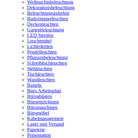
Weihnachtsbeleuchtung
Dekorationsbeleuchtung
Beleuchtungszubehör
Badezimmerleuchten
Deckenleuchten
Gartenbeleuchtung
LED Streifen
Leuchtmittel
Lichterketten
Pendelleuchten
Pflanzenbeleuchtung
Schreibtischleuchten
Stehleuchten
Tischleuchten
Wandleuchten
Basteln
Büro Arbeitsplatz
Büroablagen
Büroeinrichtung
Büromaschinen
Büromöbel
Kabelmanagement
Lager und Versand
Papeterie
Präsentation