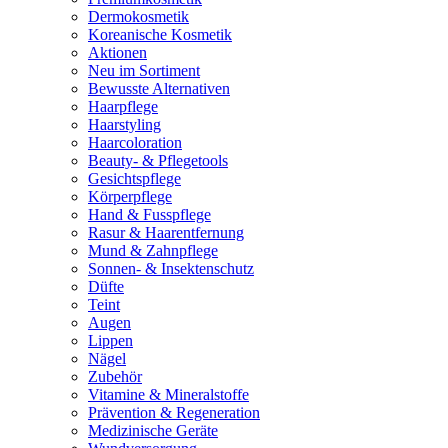
Dermokosmetik
Koreanische Kosmetik
Aktionen
Neu im Sortiment
Bewusste Alternativen
Haarpflege
Haarstyling
Haarcoloration
Beauty- & Pflegetools
Gesichtspflege
Körperpflege
Hand & Fusspflege
Rasur & Haarentfernung
Mund & Zahnpflege
Sonnen- & Insektenschutz
Düfte
Teint
Augen
Lippen
Nägel
Zubehör
Vitamine & Mineralstoffe
Prävention & Regeneration
Medizinische Geräte