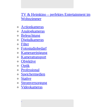
TV & Heimkino – perfektes Entertainment im
Wohnzimmer
Actionkameras
Analogkameras
Beleuchtung
Digitalkameras
Filter
Fotostudiobedarf
Kamerareinigung
Kameratransport
Objektive
Optik
Professional
Speichermedien
Stative
Stromversorgung
Videokameras