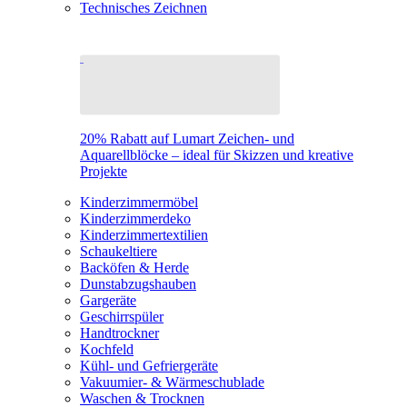
Technisches Zeichnen
20% Rabatt auf Lumart Zeichen- und
Aquarellblöcke – ideal für Skizzen und kreative
Projekte
Kinderzimmermöbel
Kinderzimmerdeko
Kinderzimmertextilien
Schaukeltiere
Backöfen & Herde
Dunstabzugshauben
Gargeräte
Geschirrspüler
Handtrockner
Kochfeld
Kühl- und Gefriergeräte
Vakuumier- & Wärmeschublade
Waschen & Trocknen