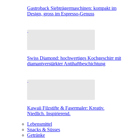
Gastroback Siebträgermaschinen: kompakt im
Design, gross im Espresso-Genuss
Swiss Diamond: hochwertiges Kochgeschirr mit
diamantverstärkter Antihaftbeschichtung
Kawaii Filzstifte & Fasermaler: Kreativ.
Niedlich. Inspirierend.
Lebensmittel
Snacks & Süsses
Getränke