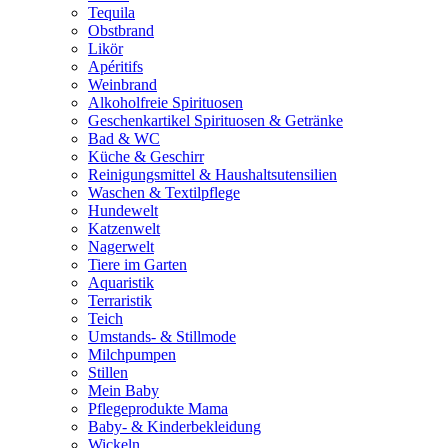
Tequila
Obstbrand
Likör
Apéritifs
Weinbrand
Alkoholfreie Spirituosen
Geschenkartikel Spirituosen & Getränke
Bad & WC
Küche & Geschirr
Reinigungsmittel & Haushaltsutensilien
Waschen & Textilpflege
Hundewelt
Katzenwelt
Nagerwelt
Tiere im Garten
Aquaristik
Terraristik
Teich
Umstands- & Stillmode
Milchpumpen
Stillen
Mein Baby
Pflegeprodukte Mama
Baby- & Kinderbekleidung
Wickeln