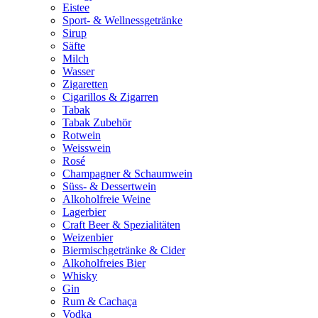
Eistee
Sport- & Wellnessgetränke
Sirup
Säfte
Milch
Wasser
Zigaretten
Cigarillos & Zigarren
Tabak
Tabak Zubehör
Rotwein
Weisswein
Rosé
Champagner & Schaumwein
Süss- & Dessertwein
Alkoholfreie Weine
Lagerbier
Craft Beer & Spezialitäten
Weizenbier
Biermischgetränke & Cider
Alkoholfreies Bier
Whisky
Gin
Rum & Cachaça
Vodka