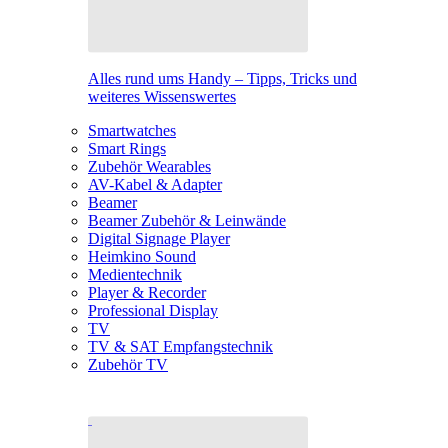
Alles rund ums Handy – Tipps, Tricks und
weiteres Wissenswertes
Smartwatches
Smart Rings
Zubehör Wearables
AV-Kabel & Adapter
Beamer
Beamer Zubehör & Leinwände
Digital Signage Player
Heimkino Sound
Medientechnik
Player & Recorder
Professional Display
TV
TV & SAT Empfangstechnik
Zubehör TV