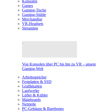
Konsolen
Games
Gaming-Tische
Gaming-Stühle
Merchandise
VR-Headsets
Streaming
Von Konsolen über PC bis hin zu VR – unsere
Gaming-Welt
Arbeitsspeicher
Festplatten & SSD
Grafikkarten
Laufwerke
Lüfter & Kühler
Mainboards
Netzteile
PC-Gehäuse & Barebones