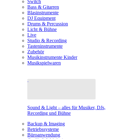
Switch
Bass & Gitarren
Blasinstrumente
DJ Equipment
Drums & Percussion
Licht & Bühne
Live
Studio & Recording
Tasteninstrumente
Zubehör
Musikinstrumente Kinder
Musikspielwaren
Sound & Light – alles für Musiker, DJs,
Recording und Bühne
Backup & Imaging
Betriebssysteme
Büroanwendung