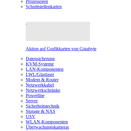
Prozessoren
Schnittstellenkarten
Aktion auf Grafikkarten von Gigabyte
Datensicherung
KVM-Systeme
LAN-Komponenten
LWL/Glasfaser
Modem & Router
Netzwerkkabel
Netzwerkschränke
Powerline
Server
Sicherheitstechnik
Storage & NAS
USV
WLAN-Komponenten
Überwachungskameras