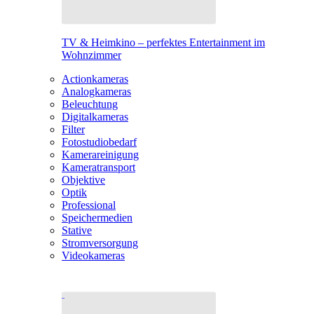
TV & Heimkino – perfektes Entertainment im
Wohnzimmer
Actionkameras
Analogkameras
Beleuchtung
Digitalkameras
Filter
Fotostudiobedarf
Kamerareinigung
Kameratransport
Objektive
Optik
Professional
Speichermedien
Stative
Stromversorgung
Videokameras