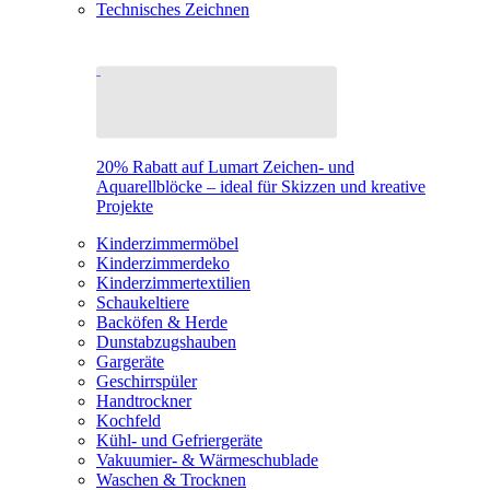
Technisches Zeichnen
20% Rabatt auf Lumart Zeichen- und
Aquarellblöcke – ideal für Skizzen und kreative
Projekte
Kinderzimmermöbel
Kinderzimmerdeko
Kinderzimmertextilien
Schaukeltiere
Backöfen & Herde
Dunstabzugshauben
Gargeräte
Geschirrspüler
Handtrockner
Kochfeld
Kühl- und Gefriergeräte
Vakuumier- & Wärmeschublade
Waschen & Trocknen