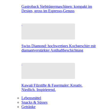
Gastroback Siebträgermaschinen: kompakt im
Design, gross im Espresso-Genuss
Swiss Diamond: hochwertiges Kochgeschirr mit
diamantverstärkter Antihaftbeschichtung
Kawaii Filzstifte & Fasermaler: Kreativ.
Niedlich. Inspirierend.
Lebensmittel
Snacks & Süsses
Getränke