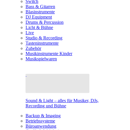
Switch
Bass & Gitarren
Blasinstrumente
DJ Equipment
Drums & Percussion
Licht & Bühne
Live
Studio & Recording
Tasteninstrumente
Zubehör
Musikinstrumente Kinder
Musikspielwaren
Sound & Light – alles für Musiker, DJs,
Recording und Bühne
Backup & Imaging
Betriebssysteme
Büroanwendung