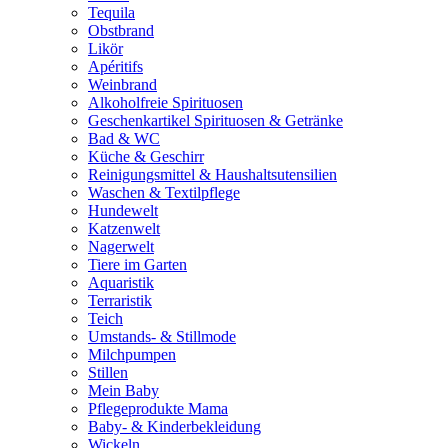
Tequila
Obstbrand
Likör
Apéritifs
Weinbrand
Alkoholfreie Spirituosen
Geschenkartikel Spirituosen & Getränke
Bad & WC
Küche & Geschirr
Reinigungsmittel & Haushaltsutensilien
Waschen & Textilpflege
Hundewelt
Katzenwelt
Nagerwelt
Tiere im Garten
Aquaristik
Terraristik
Teich
Umstands- & Stillmode
Milchpumpen
Stillen
Mein Baby
Pflegeprodukte Mama
Baby- & Kinderbekleidung
Wickeln