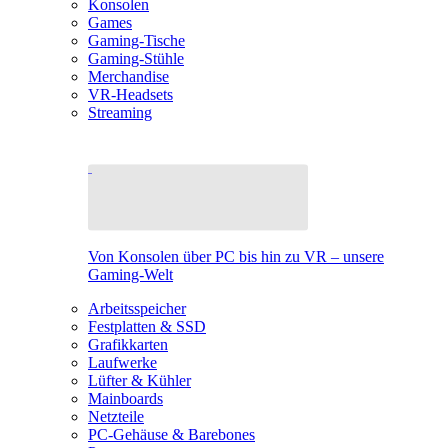
Konsolen
Games
Gaming-Tische
Gaming-Stühle
Merchandise
VR-Headsets
Streaming
Von Konsolen über PC bis hin zu VR – unsere
Gaming-Welt
Arbeitsspeicher
Festplatten & SSD
Grafikkarten
Laufwerke
Lüfter & Kühler
Mainboards
Netzteile
PC-Gehäuse & Barebones