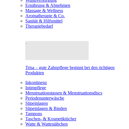
Wundversorgung
Ernährung & Abnehmen
Massage & Wellness
Aromatherapie & Co.
Sanität & Hilfsmittel
Therapiebedarf
Trisa – gute Zahnpflege beginnt bei den richtigen
Produkten
Inkontinenz
Intimpflege
Menstruationstassen & Menstruationsdiscs
Periodenunterwäsche
Slipeinlagen
Slipeinlagen & Binden
Tampons
Taschen- & Kosmetiktücher
Watte & Wattestäbchen