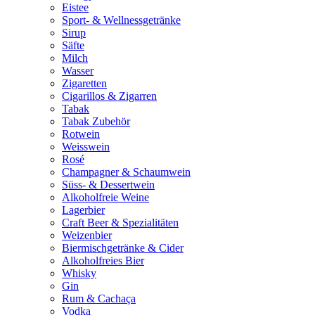
Eistee
Sport- & Wellnessgetränke
Sirup
Säfte
Milch
Wasser
Zigaretten
Cigarillos & Zigarren
Tabak
Tabak Zubehör
Rotwein
Weisswein
Rosé
Champagner & Schaumwein
Süss- & Dessertwein
Alkoholfreie Weine
Lagerbier
Craft Beer & Spezialitäten
Weizenbier
Biermischgetränke & Cider
Alkoholfreies Bier
Whisky
Gin
Rum & Cachaça
Vodka