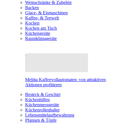
Weinschränke & Zubehör
Backen
Glace- & Eismaschinen
Kaffee- & Teewelt
Kochen
Kochen am Tisch
Küchengeräte
Raumklimageräte
Melitta Kaffeevollautomaten: von attraktiven
Aktionen profitieren
Besteck & Geschirr
Küchenhilfen
Küchenmessgeräte
Küchenrollenhalter
Lebensmittelaufbewahrung
Pfannen & Töpfe