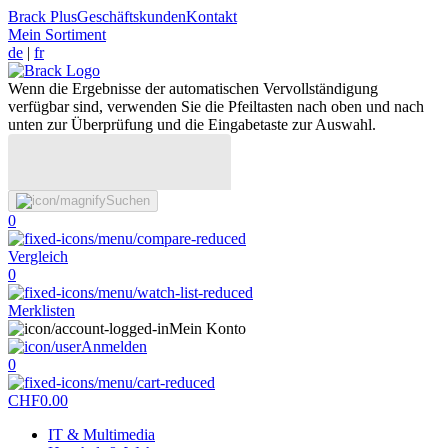
Brack Plus
Geschäftskunden
Kontakt
Mein Sortiment
de
|
fr
Wenn die Ergebnisse der automatischen Vervollständigung
verfügbar sind, verwenden Sie die Pfeiltasten nach oben und nach
unten zur Überprüfung und die Eingabetaste zur Auswahl.
Suchen
0
Vergleich
0
Merklisten
Mein Konto
Anmelden
0
CHF
0.00
IT & Multimedia