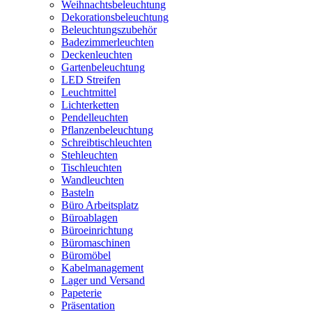
Weihnachtsbeleuchtung
Dekorationsbeleuchtung
Beleuchtungszubehör
Badezimmerleuchten
Deckenleuchten
Gartenbeleuchtung
LED Streifen
Leuchtmittel
Lichterketten
Pendelleuchten
Pflanzenbeleuchtung
Schreibtischleuchten
Stehleuchten
Tischleuchten
Wandleuchten
Basteln
Büro Arbeitsplatz
Büroablagen
Büroeinrichtung
Büromaschinen
Büromöbel
Kabelmanagement
Lager und Versand
Papeterie
Präsentation