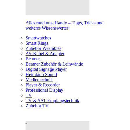
Alles rund ums Handy – Tipps, Tricks und
weiteres Wissenswertes
Smartwatches
Smart Rings
Zubehör Wearables
AV-Kabel & Adapter
Beamer
Beamer Zubehör & Leinwände
Digital Signage Player
Heimkino Sound
Medientechnik
Player & Recorder
Professional Display
TV
TV & SAT Empfangstechnik
Zubehör TV