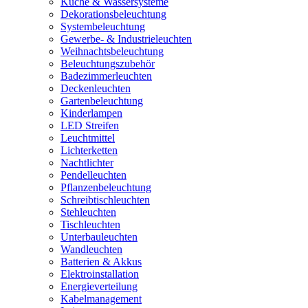
Küche & Wassersysteme
Dekorationsbeleuchtung
Systembeleuchtung
Gewerbe- & Industrieleuchten
Weihnachtsbeleuchtung
Beleuchtungszubehör
Badezimmerleuchten
Deckenleuchten
Gartenbeleuchtung
Kinderlampen
LED Streifen
Leuchtmittel
Lichterketten
Nachtlichter
Pendelleuchten
Pflanzenbeleuchtung
Schreibtischleuchten
Stehleuchten
Tischleuchten
Unterbauleuchten
Wandleuchten
Batterien & Akkus
Elektroinstallation
Energieverteilung
Kabelmanagement