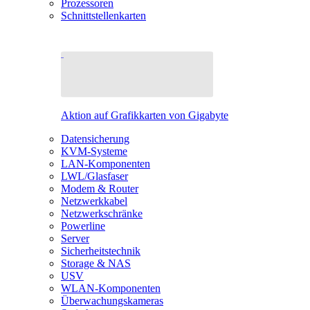
Prozessoren
Schnittstellenkarten
Aktion auf Grafikkarten von Gigabyte
Datensicherung
KVM-Systeme
LAN-Komponenten
LWL/Glasfaser
Modem & Router
Netzwerkkabel
Netzwerkschränke
Powerline
Server
Sicherheitstechnik
Storage & NAS
USV
WLAN-Komponenten
Überwachungskameras