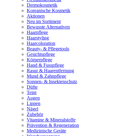
Dermokosmetik
Koreanische Kosmetik
Aktionen
Neu im Sortiment
Bewusste Alternativen
Haarpflege
Haarstyling
Haarcoloration
Beauty- & Pflegetools
Gesichtspflege
Körperpflege
Hand & Fusspflege
Rasur & Haarentfernung
Mund & Zahnpflege
Sonnen- & Insektenschutz
Düfte
Teint
Augen
Lippen
Nägel
Zubehör
Vitamine & Mineralstoffe
Prävention & Regeneration
Medizinische Geräte