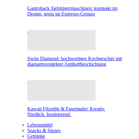
Gastroback Siebträgermaschinen: kompakt im
Design, gross im Espresso-Genuss
Swiss Diamond: hochwertiges Kochgeschirr mit
diamantverstärkter Antihaftbeschichtung
Kawaii Filzstifte & Fasermaler: Kreativ.
Niedlich. Inspirierend.
Lebensmittel
Snacks & Süsses
Getränke