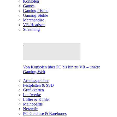
Konsolen
Games
Gaming-Tische
Gaming-Stühle
Merchandise
VR-Headsets
Streaming
Von Konsolen über PC bis hin zu VR – unsere
Gaming-Welt
Arbeitsspeicher
Festplatten & SSD
Grafikkarten
Laufwerke
Lüfter & Kühler
Mainboards
Netzteile
PC-Gehäuse & Barebones