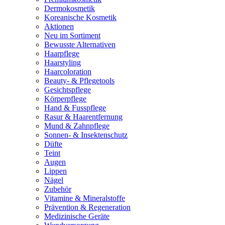
Dermokosmetik
Koreanische Kosmetik
Aktionen
Neu im Sortiment
Bewusste Alternativen
Haarpflege
Haarstyling
Haarcoloration
Beauty- & Pflegetools
Gesichtspflege
Körperpflege
Hand & Fusspflege
Rasur & Haarentfernung
Mund & Zahnpflege
Sonnen- & Insektenschutz
Düfte
Teint
Augen
Lippen
Nägel
Zubehör
Vitamine & Mineralstoffe
Prävention & Regeneration
Medizinische Geräte