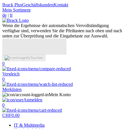
Brack Plus
Geschäftskunden
Kontakt
Mein Sortiment
de
|
fr
Wenn die Ergebnisse der automatischen Vervollständigung
verfügbar sind, verwenden Sie die Pfeiltasten nach oben und nach
unten zur Überprüfung und die Eingabetaste zur Auswahl.
Suchen
0
Vergleich
0
Merklisten
Mein Konto
Anmelden
0
CHF
0.00
IT & Multimedia