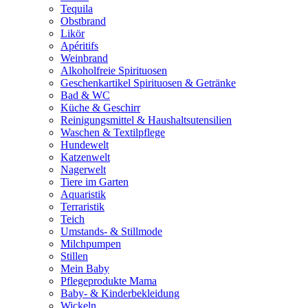
Tequila
Obstbrand
Likör
Apéritifs
Weinbrand
Alkoholfreie Spirituosen
Geschenkartikel Spirituosen & Getränke
Bad & WC
Küche & Geschirr
Reinigungsmittel & Haushaltsutensilien
Waschen & Textilpflege
Hundewelt
Katzenwelt
Nagerwelt
Tiere im Garten
Aquaristik
Terraristik
Teich
Umstands- & Stillmode
Milchpumpen
Stillen
Mein Baby
Pflegeprodukte Mama
Baby- & Kinderbekleidung
Wickeln