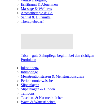
Wundversorgung
Ernährung & Abnehmen
Massage & Wellness
Aromatherapie & Co.
Sanität & Hilfsmittel
Therapiebedarf
Trisa – gute Zahnpflege beginnt bei den richtigen
Produkten
Inkontinenz
Intimpflege
Menstruationstassen & Menstruationsdiscs
Periodenunterwäsche
Slipeinlagen
Slipeinlagen & Binden
Tampons
Taschen- & Kosmetiktücher
Watte & Wattestäbchen