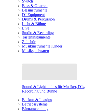
Switch
Bass & Gitarren
Blasinstrumente
DJ Equipment
Drums & Percussion
Licht & Bühne
Live
Studio & Recording
Tasteninstrumente
Zubehör
Musikinstrumente Kinder
Musikspielwaren
Sound & Light – alles für Musiker, DJs,
Recording und Bühne
Backup & Imaging
Betriebssysteme
Büroanwendung