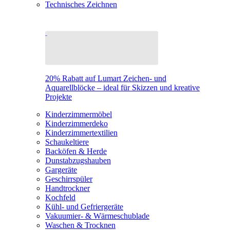
Technisches Zeichnen
20% Rabatt auf Lumart Zeichen- und
Aquarellblöcke – ideal für Skizzen und kreative
Projekte
Kinderzimmermöbel
Kinderzimmerdeko
Kinderzimmertextilien
Schaukeltiere
Backöfen & Herde
Dunstabzugshauben
Gargeräte
Geschirrspüler
Handtrockner
Kochfeld
Kühl- und Gefriergeräte
Vakuumier- & Wärmeschublade
Waschen & Trocknen