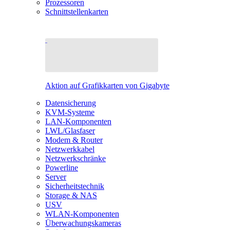
Prozessoren
Schnittstellenkarten
Aktion auf Grafikkarten von Gigabyte
Datensicherung
KVM-Systeme
LAN-Komponenten
LWL/Glasfaser
Modem & Router
Netzwerkkabel
Netzwerkschränke
Powerline
Server
Sicherheitstechnik
Storage & NAS
USV
WLAN-Komponenten
Überwachungskameras