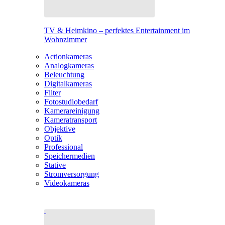
TV & Heimkino – perfektes Entertainment im
Wohnzimmer
Actionkameras
Analogkameras
Beleuchtung
Digitalkameras
Filter
Fotostudiobedarf
Kamerareinigung
Kameratransport
Objektive
Optik
Professional
Speichermedien
Stative
Stromversorgung
Videokameras