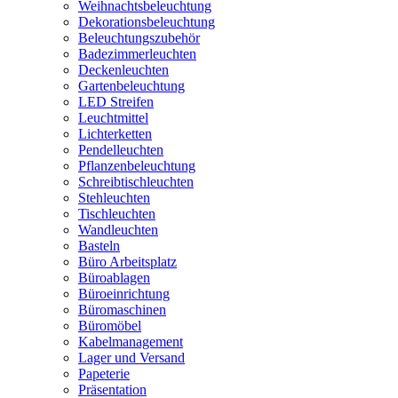
Weihnachtsbeleuchtung
Dekorationsbeleuchtung
Beleuchtungszubehör
Badezimmerleuchten
Deckenleuchten
Gartenbeleuchtung
LED Streifen
Leuchtmittel
Lichterketten
Pendelleuchten
Pflanzenbeleuchtung
Schreibtischleuchten
Stehleuchten
Tischleuchten
Wandleuchten
Basteln
Büro Arbeitsplatz
Büroablagen
Büroeinrichtung
Büromaschinen
Büromöbel
Kabelmanagement
Lager und Versand
Papeterie
Präsentation