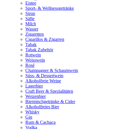
Eistee
Sport- & Wellnessgetränke
Sirup
Säfte
Milch
Wasser
Zigaretten
Cigarillos & Zigarren
Tabak
Tabak Zubehör
Rotwein
Weisswein
Rosé
Champagner & Schaumwein
Süss- & Dessertwein
Alkoholfreie Weine
Lagerbier
Craft Beer & Spezialitäten
Weizenbier
Biermischgetränke & Cider
Alkoholfreies Bier
Whisky
Gin
Rum & Cachaça
Vodka