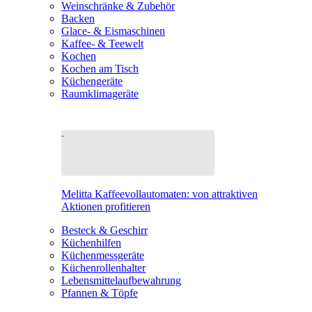
Weinschränke & Zubehör
Backen
Glace- & Eismaschinen
Kaffee- & Teewelt
Kochen
Kochen am Tisch
Küchengeräte
Raumklimageräte
Melitta Kaffeevollautomaten: von attraktiven
Aktionen profitieren
Besteck & Geschirr
Küchenhilfen
Küchenmessgeräte
Küchenrollenhalter
Lebensmittelaufbewahrung
Pfannen & Töpfe