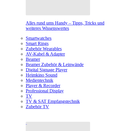
Alles rund ums Handy – Tipps, Tricks und
weiteres Wissenswertes
Smartwatches
Smart Rings
Zubehör Wearables
AV-Kabel & Adapter
Beamer
Beamer Zubehör & Leinwände
Digital Signage Player
Heimkino Sound
Medientechnik
Player & Recorder
Professional Display
TV
TV & SAT Empfangstechnik
Zubehör TV