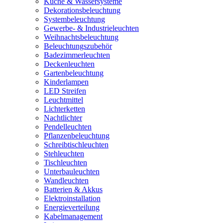
Küche & Wassersysteme
Dekorationsbeleuchtung
Systembeleuchtung
Gewerbe- & Industrieleuchten
Weihnachtsbeleuchtung
Beleuchtungszubehör
Badezimmerleuchten
Deckenleuchten
Gartenbeleuchtung
Kinderlampen
LED Streifen
Leuchtmittel
Lichterketten
Nachtlichter
Pendelleuchten
Pflanzenbeleuchtung
Schreibtischleuchten
Stehleuchten
Tischleuchten
Unterbauleuchten
Wandleuchten
Batterien & Akkus
Elektroinstallation
Energieverteilung
Kabelmanagement