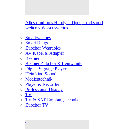
Alles rund ums Handy – Tipps, Tricks und
weiteres Wissenswertes
Smartwatches
Smart Rings
Zubehör Wearables
AV-Kabel & Adapter
Beamer
Beamer Zubehör & Leinwände
Digital Signage Player
Heimkino Sound
Medientechnik
Player & Recorder
Professional Display
TV
TV & SAT Empfangstechnik
Zubehör TV