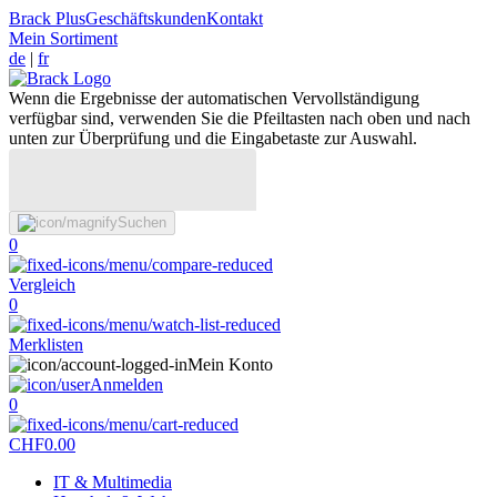
Brack Plus
Geschäftskunden
Kontakt
Mein Sortiment
de
|
fr
Wenn die Ergebnisse der automatischen Vervollständigung
verfügbar sind, verwenden Sie die Pfeiltasten nach oben und nach
unten zur Überprüfung und die Eingabetaste zur Auswahl.
Suchen
0
Vergleich
0
Merklisten
Mein Konto
Anmelden
0
CHF
0.00
IT & Multimedia