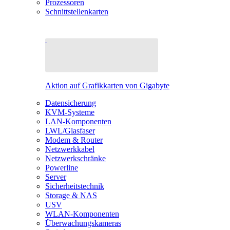
Prozessoren
Schnittstellenkarten
Aktion auf Grafikkarten von Gigabyte
Datensicherung
KVM-Systeme
LAN-Komponenten
LWL/Glasfaser
Modem & Router
Netzwerkkabel
Netzwerkschränke
Powerline
Server
Sicherheitstechnik
Storage & NAS
USV
WLAN-Komponenten
Überwachungskameras