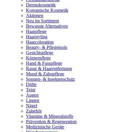
Dermokosmetik
Koreanische Kosmetik
Aktionen
Neu im Sortiment
Bewusste Alternativen
Haarpflege
Haarstyling
Haarcoloration
Beauty- & Pflegetools
Gesichtspflege
Körperpflege
Hand & Fusspflege
Rasur & Haarentfernung
Mund & Zahnpflege
Sonnen- & Insektenschutz
Düfte
Teint
Augen
Lippen
Nägel
Zubehör
Vitamine & Mineralstoffe
Prävention & Regeneration
Medizinische Geräte