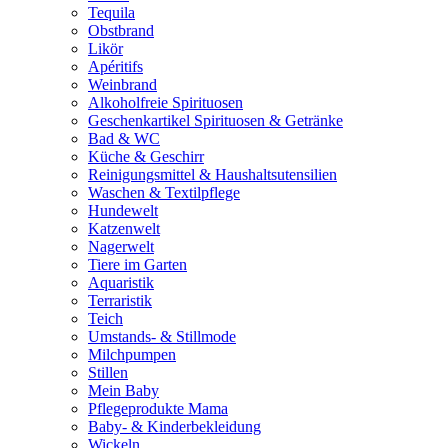
Tequila
Obstbrand
Likör
Apéritifs
Weinbrand
Alkoholfreie Spirituosen
Geschenkartikel Spirituosen & Getränke
Bad & WC
Küche & Geschirr
Reinigungsmittel & Haushaltsutensilien
Waschen & Textilpflege
Hundewelt
Katzenwelt
Nagerwelt
Tiere im Garten
Aquaristik
Terraristik
Teich
Umstands- & Stillmode
Milchpumpen
Stillen
Mein Baby
Pflegeprodukte Mama
Baby- & Kinderbekleidung
Wickeln