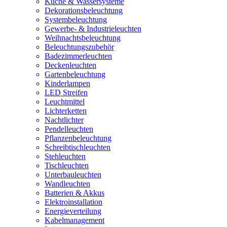
Küche & Wassersysteme
Dekorationsbeleuchtung
Systembeleuchtung
Gewerbe- & Industrieleuchten
Weihnachtsbeleuchtung
Beleuchtungszubehör
Badezimmerleuchten
Deckenleuchten
Gartenbeleuchtung
Kinderlampen
LED Streifen
Leuchtmittel
Lichterketten
Nachtlichter
Pendelleuchten
Pflanzenbeleuchtung
Schreibtischleuchten
Stehleuchten
Tischleuchten
Unterbauleuchten
Wandleuchten
Batterien & Akkus
Elektroinstallation
Energieverteilung
Kabelmanagement