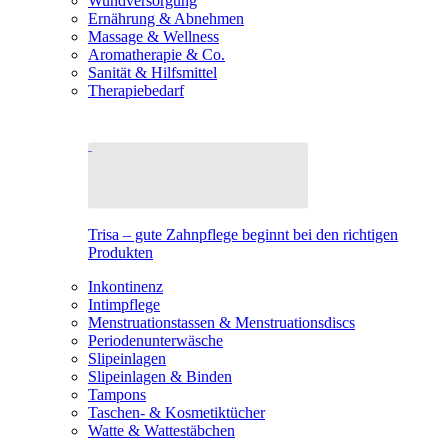
Wundversorgung
Ernährung & Abnehmen
Massage & Wellness
Aromatherapie & Co.
Sanität & Hilfsmittel
Therapiebedarf
Trisa – gute Zahnpflege beginnt bei den richtigen
Produkten
Inkontinenz
Intimpflege
Menstruationstassen & Menstruationsdiscs
Periodenunterwäsche
Slipeinlagen
Slipeinlagen & Binden
Tampons
Taschen- & Kosmetiktücher
Watte & Wattestäbchen