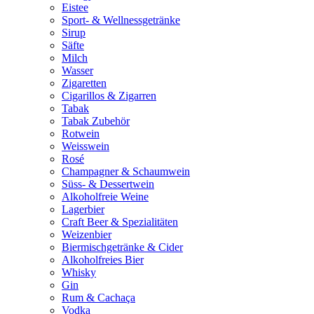
Eistee
Sport- & Wellnessgetränke
Sirup
Säfte
Milch
Wasser
Zigaretten
Cigarillos & Zigarren
Tabak
Tabak Zubehör
Rotwein
Weisswein
Rosé
Champagner & Schaumwein
Süss- & Dessertwein
Alkoholfreie Weine
Lagerbier
Craft Beer & Spezialitäten
Weizenbier
Biermischgetränke & Cider
Alkoholfreies Bier
Whisky
Gin
Rum & Cachaça
Vodka