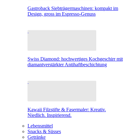
Gastroback Siebträgermaschinen: kompakt im
Design, gross im Espresso-Genuss
Swiss Diamond: hochwertiges Kochgeschirr mit
diamantverstärkter Antihaftbeschichtung
Kawaii Filzstifte & Fasermaler: Kreativ.
Niedlich. Inspirierend.
Lebensmittel
Snacks & Süsses
Getränke