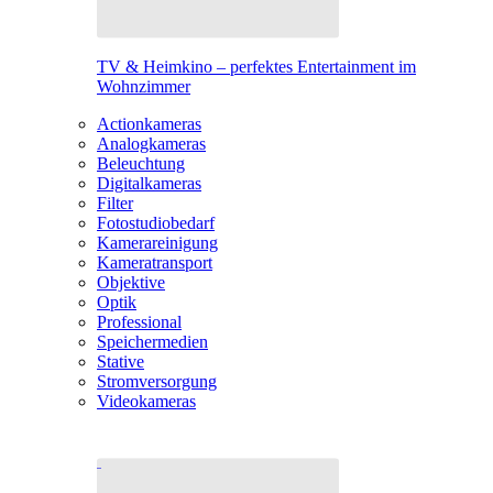
TV & Heimkino – perfektes Entertainment im
Wohnzimmer
Actionkameras
Analogkameras
Beleuchtung
Digitalkameras
Filter
Fotostudiobedarf
Kamerareinigung
Kameratransport
Objektive
Optik
Professional
Speichermedien
Stative
Stromversorgung
Videokameras