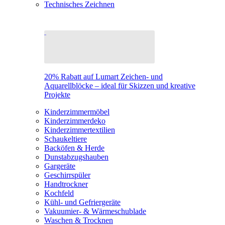
Technisches Zeichnen
20% Rabatt auf Lumart Zeichen- und
Aquarellblöcke – ideal für Skizzen und kreative
Projekte
Kinderzimmermöbel
Kinderzimmerdeko
Kinderzimmertextilien
Schaukeltiere
Backöfen & Herde
Dunstabzugshauben
Gargeräte
Geschirrspüler
Handtrockner
Kochfeld
Kühl- und Gefriergeräte
Vakuumier- & Wärmeschublade
Waschen & Trocknen