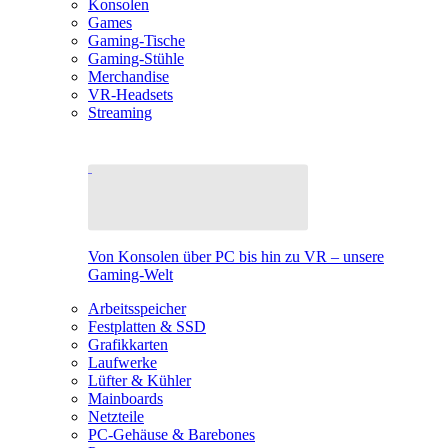
Konsolen
Games
Gaming-Tische
Gaming-Stühle
Merchandise
VR-Headsets
Streaming
Von Konsolen über PC bis hin zu VR – unsere
Gaming-Welt
Arbeitsspeicher
Festplatten & SSD
Grafikkarten
Laufwerke
Lüfter & Kühler
Mainboards
Netzteile
PC-Gehäuse & Barebones