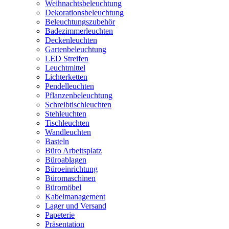
Weihnachtsbeleuchtung
Dekorationsbeleuchtung
Beleuchtungszubehör
Badezimmerleuchten
Deckenleuchten
Gartenbeleuchtung
LED Streifen
Leuchtmittel
Lichterketten
Pendelleuchten
Pflanzenbeleuchtung
Schreibtischleuchten
Stehleuchten
Tischleuchten
Wandleuchten
Basteln
Büro Arbeitsplatz
Büroablagen
Büroeinrichtung
Büromaschinen
Büromöbel
Kabelmanagement
Lager und Versand
Papeterie
Präsentation