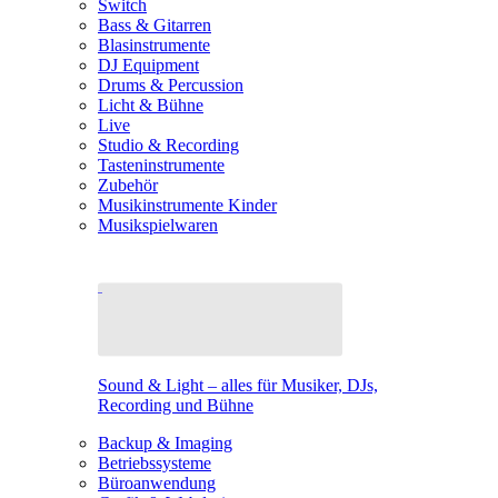
Switch
Bass & Gitarren
Blasinstrumente
DJ Equipment
Drums & Percussion
Licht & Bühne
Live
Studio & Recording
Tasteninstrumente
Zubehör
Musikinstrumente Kinder
Musikspielwaren
Sound & Light – alles für Musiker, DJs,
Recording und Bühne
Backup & Imaging
Betriebssysteme
Büroanwendung