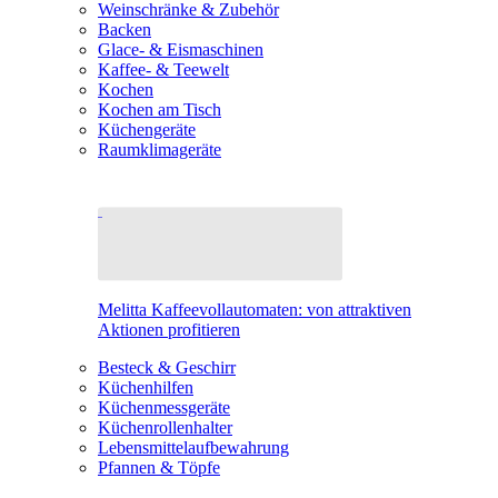
Weinschränke & Zubehör
Backen
Glace- & Eismaschinen
Kaffee- & Teewelt
Kochen
Kochen am Tisch
Küchengeräte
Raumklimageräte
Melitta Kaffeevollautomaten: von attraktiven
Aktionen profitieren
Besteck & Geschirr
Küchenhilfen
Küchenmessgeräte
Küchenrollenhalter
Lebensmittelaufbewahrung
Pfannen & Töpfe