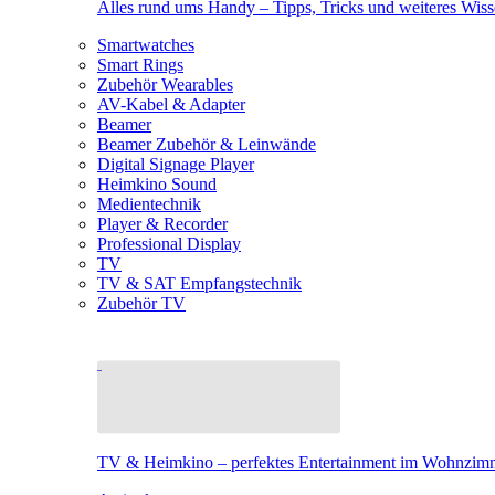
Alles rund ums Handy – Tipps, Tricks und weiteres Wis
Smartwatches
Smart Rings
Zubehör Wearables
AV-Kabel & Adapter
Beamer
Beamer Zubehör & Leinwände
Digital Signage Player
Heimkino Sound
Medientechnik
Player & Recorder
Professional Display
TV
TV & SAT Empfangstechnik
Zubehör TV
TV & Heimkino – perfektes Entertainment im Wohnzim