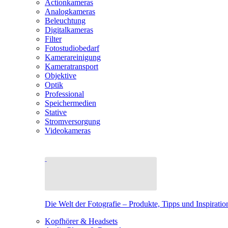
Actionkameras
Analogkameras
Beleuchtung
Digitalkameras
Filter
Fotostudiobedarf
Kamerareinigung
Kameratransport
Objektive
Optik
Professional
Speichermedien
Stative
Stromversorgung
Videokameras
Die Welt der Fotografie – Produkte, Tipps und Inspiratio
Kopfhörer & Headsets