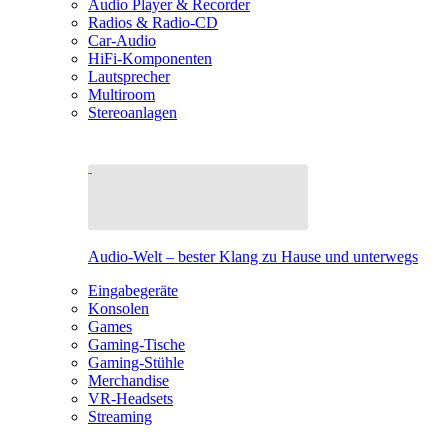
Audio Player & Recorder
Radios & Radio-CD
Car-Audio
HiFi-Komponenten
Lautsprecher
Multiroom
Stereoanlagen
Audio-Welt – bester Klang zu Hause und unterwegs
Eingabegeräte
Konsolen
Games
Gaming-Tische
Gaming-Stühle
Merchandise
VR-Headsets
Streaming