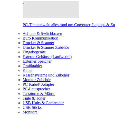
PC-Themenwelt: alles rund um Computer, Laptops & Z
Adapter & Switchboxen
Büro Kommunikation
Drucker & Scanner
Drucker & Scanner Zubehör
Eingabegeräte
Externe Gehäuse (Laufwerke)
Externer Speicher
Grafiktablet
Kabel
Kassensysteme und Zubehör
Monitor Zubehör
PC-Kabel/-Adapter
PC-Lautsprecher
Tastaturen & Mäuse
Tinte & Toner
USB Hubs & Cardreader
USB Sticks
Monitore