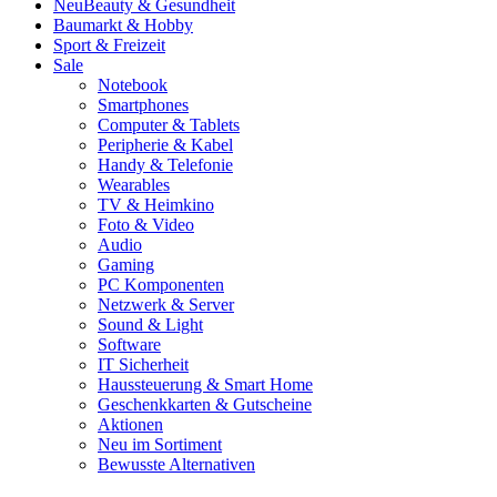
Neu
Beauty & Gesundheit
Baumarkt & Hobby
Sport & Freizeit
Sale
Notebook
Smartphones
Computer & Tablets
Peripherie & Kabel
Handy & Telefonie
Wearables
TV & Heimkino
Foto & Video
Audio
Gaming
PC Komponenten
Netzwerk & Server
Sound & Light
Software
IT Sicherheit
Haussteuerung & Smart Home
Geschenkkarten & Gutscheine
Aktionen
Neu im Sortiment
Bewusste Alternativen