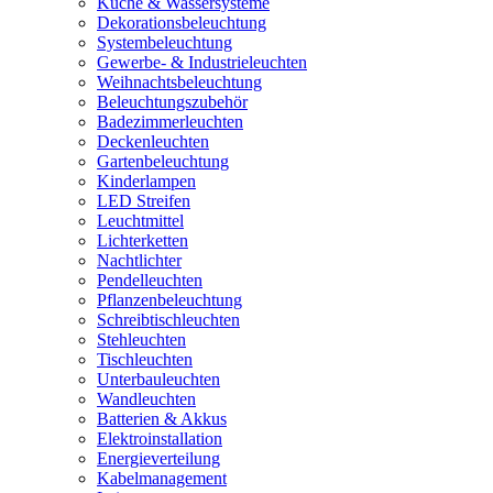
Küche & Wassersysteme
Dekorationsbeleuchtung
Systembeleuchtung
Gewerbe- & Industrieleuchten
Weihnachtsbeleuchtung
Beleuchtungszubehör
Badezimmerleuchten
Deckenleuchten
Gartenbeleuchtung
Kinderlampen
LED Streifen
Leuchtmittel
Lichterketten
Nachtlichter
Pendelleuchten
Pflanzenbeleuchtung
Schreibtischleuchten
Stehleuchten
Tischleuchten
Unterbauleuchten
Wandleuchten
Batterien & Akkus
Elektroinstallation
Energieverteilung
Kabelmanagement