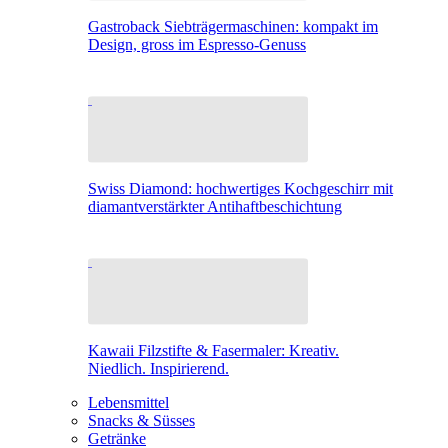
Gastroback Siebträgermaschinen: kompakt im
Design, gross im Espresso-Genuss
Swiss Diamond: hochwertiges Kochgeschirr mit
diamantverstärkter Antihaftbeschichtung
Kawaii Filzstifte & Fasermaler: Kreativ.
Niedlich. Inspirierend.
Lebensmittel
Snacks & Süsses
Getränke