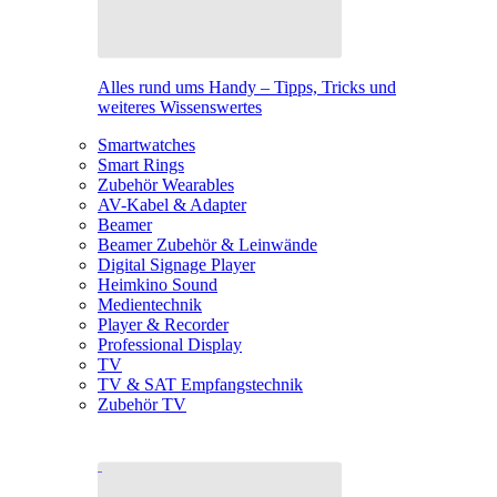
Alles rund ums Handy – Tipps, Tricks und
weiteres Wissenswertes
Smartwatches
Smart Rings
Zubehör Wearables
AV-Kabel & Adapter
Beamer
Beamer Zubehör & Leinwände
Digital Signage Player
Heimkino Sound
Medientechnik
Player & Recorder
Professional Display
TV
TV & SAT Empfangstechnik
Zubehör TV