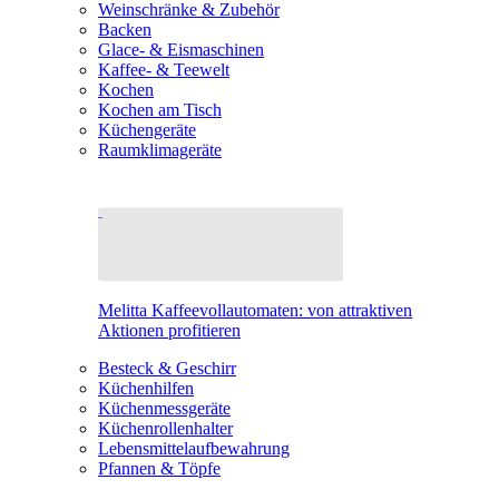
Weinschränke & Zubehör
Backen
Glace- & Eismaschinen
Kaffee- & Teewelt
Kochen
Kochen am Tisch
Küchengeräte
Raumklimageräte
Melitta Kaffeevollautomaten: von attraktiven
Aktionen profitieren
Besteck & Geschirr
Küchenhilfen
Küchenmessgeräte
Küchenrollenhalter
Lebensmittelaufbewahrung
Pfannen & Töpfe