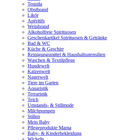
Tequila
Obstbrand
Likör
Apéritifs
Weinbrand
Alkoholfreie Spirituosen
Geschenkartikel Spirituosen & Getränke
Bad & WC
Küche & Geschirr
Reinigungsmittel & Haushaltsutensilien
Waschen & Textilpflege
Hundewelt
Katzenwelt
Nagerwelt
Tiere im Garten
Aquaristik
Terraristik
Teich
Umstands- & Stillmode
Milchpumpen
Stillen
Mein Baby
Pflegeprodukte Mama
Baby- & Kinderbekleidung
Wickeln