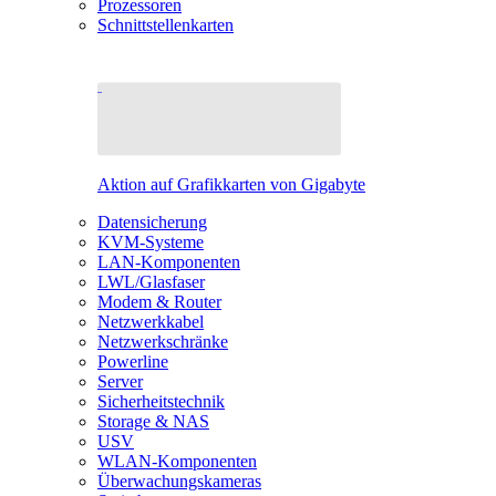
Prozessoren
Schnittstellenkarten
Aktion auf Grafikkarten von Gigabyte
Datensicherung
KVM-Systeme
LAN-Komponenten
LWL/Glasfaser
Modem & Router
Netzwerkkabel
Netzwerkschränke
Powerline
Server
Sicherheitstechnik
Storage & NAS
USV
WLAN-Komponenten
Überwachungskameras