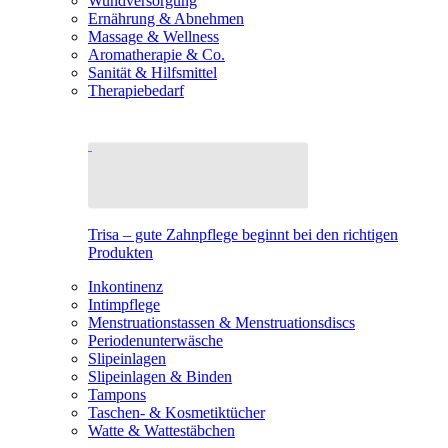
Wundversorgung
Ernährung & Abnehmen
Massage & Wellness
Aromatherapie & Co.
Sanität & Hilfsmittel
Therapiebedarf
Trisa – gute Zahnpflege beginnt bei den richtigen
Produkten
Inkontinenz
Intimpflege
Menstruationstassen & Menstruationsdiscs
Periodenunterwäsche
Slipeinlagen
Slipeinlagen & Binden
Tampons
Taschen- & Kosmetiktücher
Watte & Wattestäbchen