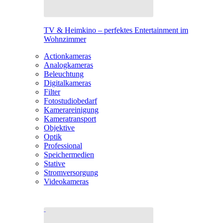
TV & Heimkino – perfektes Entertainment im
Wohnzimmer
Actionkameras
Analogkameras
Beleuchtung
Digitalkameras
Filter
Fotostudiobedarf
Kamerareinigung
Kameratransport
Objektive
Optik
Professional
Speichermedien
Stative
Stromversorgung
Videokameras