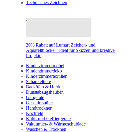
Technisches Zeichnen
20% Rabatt auf Lumart Zeichen- und
Aquarellblöcke – ideal für Skizzen und kreative
Projekte
Kinderzimmermöbel
Kinderzimmerdeko
Kinderzimmertextilien
Schaukeltiere
Backöfen & Herde
Dunstabzugshauben
Gargeräte
Geschirrspüler
Handtrockner
Kochfeld
Kühl- und Gefriergeräte
Vakuumier- & Wärmeschublade
Waschen & Trocknen