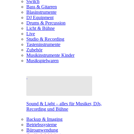
Switch
Bass & Gitarren
Blasinstrumente
DJ Equipment
Drums & Percussion
Licht & Bühne
Live
Studio & Recording
Tasteninstrumente
Zubehör
Musikinstrumente Kinder
Musikspielwaren
Sound & Light – alles für Musiker, DJs,
Recording und Bühne
Backup & Imaging
Betriebssysteme
Büroanwendung