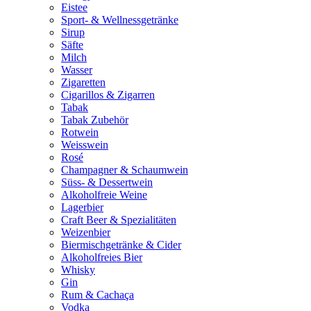
Eistee
Sport- & Wellnessgetränke
Sirup
Säfte
Milch
Wasser
Zigaretten
Cigarillos & Zigarren
Tabak
Tabak Zubehör
Rotwein
Weisswein
Rosé
Champagner & Schaumwein
Süss- & Dessertwein
Alkoholfreie Weine
Lagerbier
Craft Beer & Spezialitäten
Weizenbier
Biermischgetränke & Cider
Alkoholfreies Bier
Whisky
Gin
Rum & Cachaça
Vodka