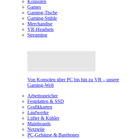
Konsolen
Games
Gaming-Tische
Gaming-Stühle
Merchandise
VR-Headsets
Streaming
Von Konsolen über PC bis hin zu VR – unsere
Gaming-Welt
Arbeitsspeicher
Festplatten & SSD
Grafikkarten
Laufwerke
Lüfter & Kühler
Mainboards
Netzteile
PC-Gehäuse & Barebones