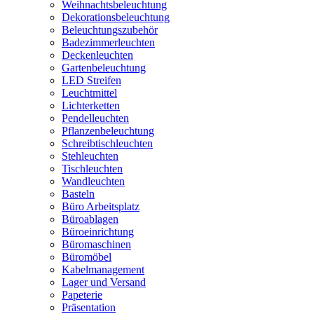
Weihnachtsbeleuchtung
Dekorationsbeleuchtung
Beleuchtungszubehör
Badezimmerleuchten
Deckenleuchten
Gartenbeleuchtung
LED Streifen
Leuchtmittel
Lichterketten
Pendelleuchten
Pflanzenbeleuchtung
Schreibtischleuchten
Stehleuchten
Tischleuchten
Wandleuchten
Basteln
Büro Arbeitsplatz
Büroablagen
Büroeinrichtung
Büromaschinen
Büromöbel
Kabelmanagement
Lager und Versand
Papeterie
Präsentation