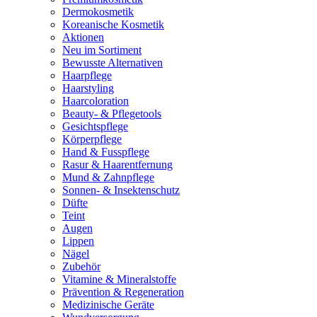
Dermokosmetik
Koreanische Kosmetik
Aktionen
Neu im Sortiment
Bewusste Alternativen
Haarpflege
Haarstyling
Haarcoloration
Beauty- & Pflegetools
Gesichtspflege
Körperpflege
Hand & Fusspflege
Rasur & Haarentfernung
Mund & Zahnpflege
Sonnen- & Insektenschutz
Düfte
Teint
Augen
Lippen
Nägel
Zubehör
Vitamine & Mineralstoffe
Prävention & Regeneration
Medizinische Geräte