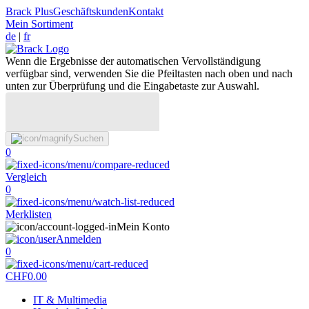
Brack Plus
Geschäftskunden
Kontakt
Mein Sortiment
de
|
fr
Wenn die Ergebnisse der automatischen Vervollständigung
verfügbar sind, verwenden Sie die Pfeiltasten nach oben und nach
unten zur Überprüfung und die Eingabetaste zur Auswahl.
Suchen
0
Vergleich
0
Merklisten
Mein Konto
Anmelden
0
CHF
0.00
IT & Multimedia