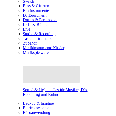
Switch
Bass & Gitarren
Blasinstrumente
DJ Equipment
Drums & Percussion
Licht & Bühne
Live
Studio & Recording
Tasteninstrumente
Zubehör
Musikinstrumente Kinder
Musikspielwaren
Sound & Light – alles für Musiker, DJs,
Recording und Bühne
Backup & Imaging
Betriebssysteme
Büroanwendung