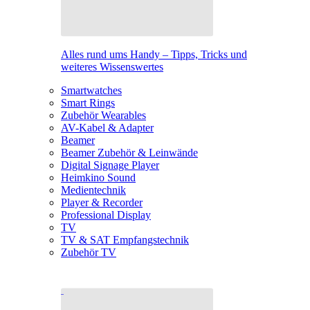
Alles rund ums Handy – Tipps, Tricks und
weiteres Wissenswertes
Smartwatches
Smart Rings
Zubehör Wearables
AV-Kabel & Adapter
Beamer
Beamer Zubehör & Leinwände
Digital Signage Player
Heimkino Sound
Medientechnik
Player & Recorder
Professional Display
TV
TV & SAT Empfangstechnik
Zubehör TV