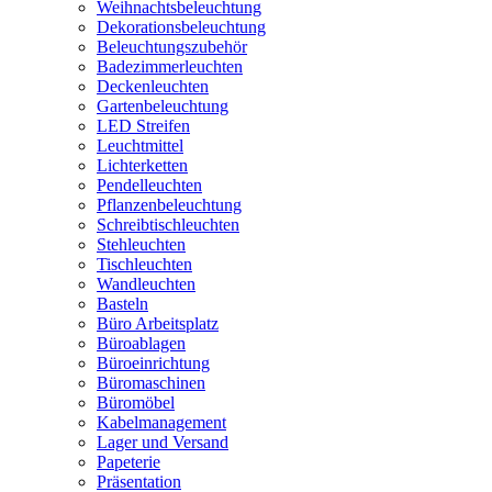
Weihnachtsbeleuchtung
Dekorationsbeleuchtung
Beleuchtungszubehör
Badezimmerleuchten
Deckenleuchten
Gartenbeleuchtung
LED Streifen
Leuchtmittel
Lichterketten
Pendelleuchten
Pflanzenbeleuchtung
Schreibtischleuchten
Stehleuchten
Tischleuchten
Wandleuchten
Basteln
Büro Arbeitsplatz
Büroablagen
Büroeinrichtung
Büromaschinen
Büromöbel
Kabelmanagement
Lager und Versand
Papeterie
Präsentation