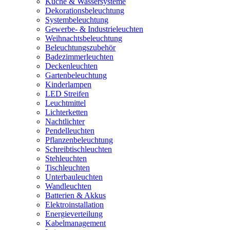
Küche & Wassersysteme
Dekorationsbeleuchtung
Systembeleuchtung
Gewerbe- & Industrieleuchten
Weihnachtsbeleuchtung
Beleuchtungszubehör
Badezimmerleuchten
Deckenleuchten
Gartenbeleuchtung
Kinderlampen
LED Streifen
Leuchtmittel
Lichterketten
Nachtlichter
Pendelleuchten
Pflanzenbeleuchtung
Schreibtischleuchten
Stehleuchten
Tischleuchten
Unterbauleuchten
Wandleuchten
Batterien & Akkus
Elektroinstallation
Energieverteilung
Kabelmanagement