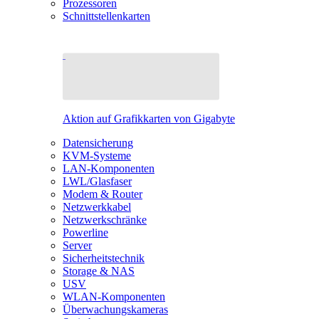
Prozessoren
Schnittstellenkarten
Aktion auf Grafikkarten von Gigabyte
Datensicherung
KVM-Systeme
LAN-Komponenten
LWL/Glasfaser
Modem & Router
Netzwerkkabel
Netzwerkschränke
Powerline
Server
Sicherheitstechnik
Storage & NAS
USV
WLAN-Komponenten
Überwachungskameras