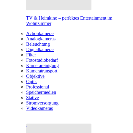
TV & Heimkino – perfektes Entertainment im
Wohnzimmer
Actionkameras
Analogkameras
Beleuchtung
Digitalkameras
Filter
Fotostudiobedarf
Kamerareinigung
Kameratransport
Objektive
Optik
Professional
Speichermedien
Stative
Stromversorgung
Videokameras