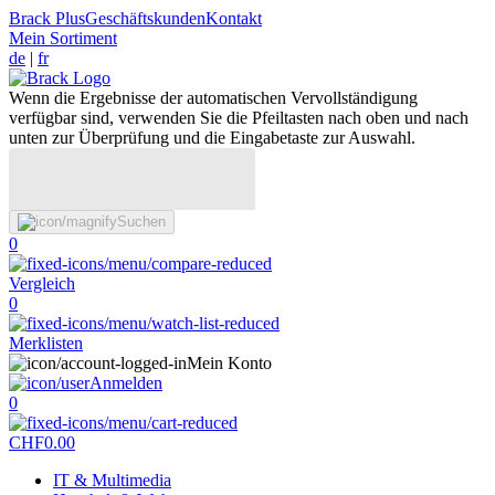
Brack Plus
Geschäftskunden
Kontakt
Mein Sortiment
de
|
fr
Wenn die Ergebnisse der automatischen Vervollständigung
verfügbar sind, verwenden Sie die Pfeiltasten nach oben und nach
unten zur Überprüfung und die Eingabetaste zur Auswahl.
Suchen
0
Vergleich
0
Merklisten
Mein Konto
Anmelden
0
CHF
0.00
IT & Multimedia