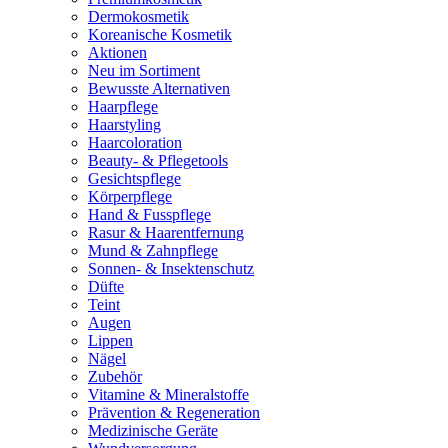
Dermokosmetik
Koreanische Kosmetik
Aktionen
Neu im Sortiment
Bewusste Alternativen
Haarpflege
Haarstyling
Haarcoloration
Beauty- & Pflegetools
Gesichtspflege
Körperpflege
Hand & Fusspflege
Rasur & Haarentfernung
Mund & Zahnpflege
Sonnen- & Insektenschutz
Düfte
Teint
Augen
Lippen
Nägel
Zubehör
Vitamine & Mineralstoffe
Prävention & Regeneration
Medizinische Geräte