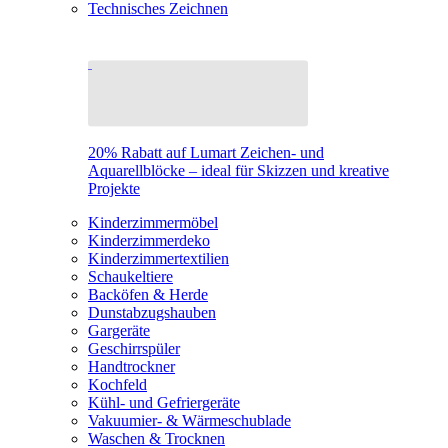
Technisches Zeichnen
20% Rabatt auf Lumart Zeichen- und
Aquarellblöcke – ideal für Skizzen und kreative
Projekte
Kinderzimmermöbel
Kinderzimmerdeko
Kinderzimmertextilien
Schaukeltiere
Backöfen & Herde
Dunstabzugshauben
Gargeräte
Geschirrspüler
Handtrockner
Kochfeld
Kühl- und Gefriergeräte
Vakuumier- & Wärmeschublade
Waschen & Trocknen