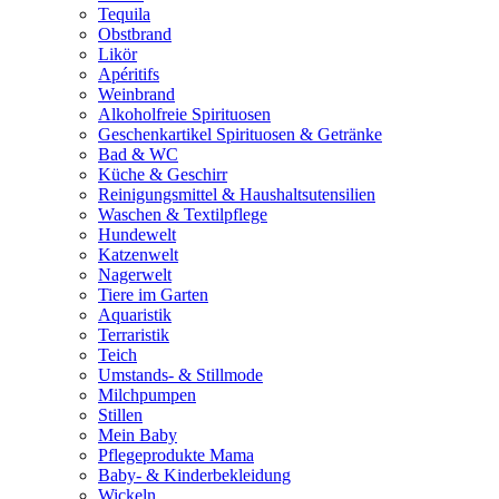
Tequila
Obstbrand
Likör
Apéritifs
Weinbrand
Alkoholfreie Spirituosen
Geschenkartikel Spirituosen & Getränke
Bad & WC
Küche & Geschirr
Reinigungsmittel & Haushaltsutensilien
Waschen & Textilpflege
Hundewelt
Katzenwelt
Nagerwelt
Tiere im Garten
Aquaristik
Terraristik
Teich
Umstands- & Stillmode
Milchpumpen
Stillen
Mein Baby
Pflegeprodukte Mama
Baby- & Kinderbekleidung
Wickeln