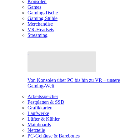
Konsolen
Games
Gaming-Tische
Gaming-Stühle
Merchandise
VR-Headsets
Streaming
Von Konsolen über PC bis hin zu VR – unsere
Gaming-Welt
Arbeitsspeicher
Festplatten & SSD
Grafikkarten
Laufwerke
Lüfter & Kühler
Mainboards
Netzteile
PC-Gehäuse & Barebones