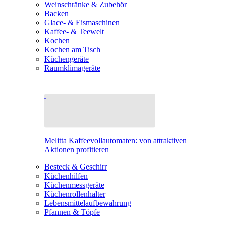
Weinschränke & Zubehör
Backen
Glace- & Eismaschinen
Kaffee- & Teewelt
Kochen
Kochen am Tisch
Küchengeräte
Raumklimageräte
Melitta Kaffeevollautomaten: von attraktiven
Aktionen profitieren
Besteck & Geschirr
Küchenhilfen
Küchenmessgeräte
Küchenrollenhalter
Lebensmittelaufbewahrung
Pfannen & Töpfe