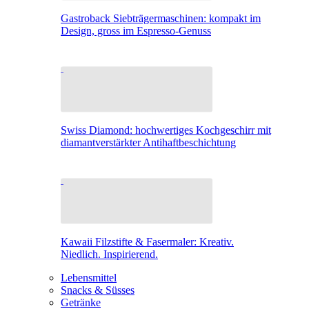
Gastroback Siebträgermaschinen: kompakt im
Design, gross im Espresso-Genuss
Swiss Diamond: hochwertiges Kochgeschirr mit
diamantverstärkter Antihaftbeschichtung
Kawaii Filzstifte & Fasermaler: Kreativ.
Niedlich. Inspirierend.
Lebensmittel
Snacks & Süsses
Getränke