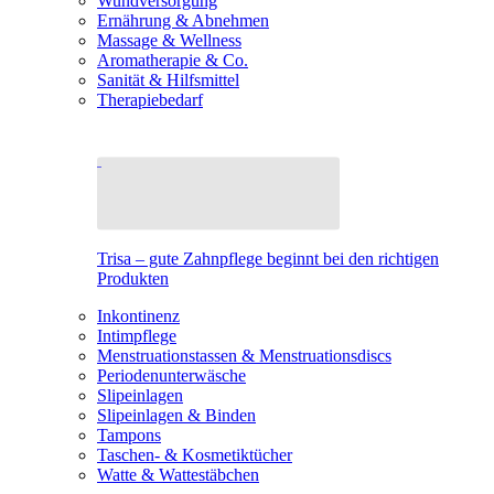
Wundversorgung
Ernährung & Abnehmen
Massage & Wellness
Aromatherapie & Co.
Sanität & Hilfsmittel
Therapiebedarf
Trisa – gute Zahnpflege beginnt bei den richtigen
Produkten
Inkontinenz
Intimpflege
Menstruationstassen & Menstruationsdiscs
Periodenunterwäsche
Slipeinlagen
Slipeinlagen & Binden
Tampons
Taschen- & Kosmetiktücher
Watte & Wattestäbchen