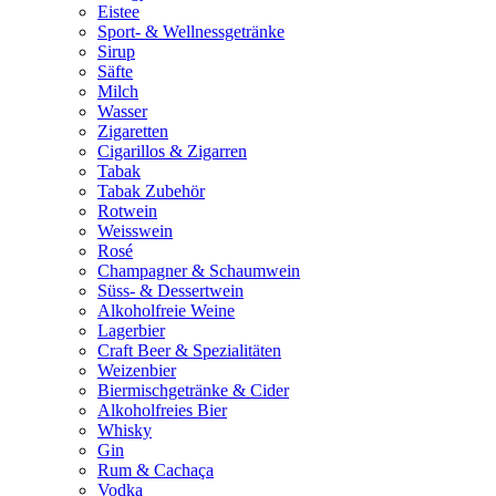
Eistee
Sport- & Wellnessgetränke
Sirup
Säfte
Milch
Wasser
Zigaretten
Cigarillos & Zigarren
Tabak
Tabak Zubehör
Rotwein
Weisswein
Rosé
Champagner & Schaumwein
Süss- & Dessertwein
Alkoholfreie Weine
Lagerbier
Craft Beer & Spezialitäten
Weizenbier
Biermischgetränke & Cider
Alkoholfreies Bier
Whisky
Gin
Rum & Cachaça
Vodka