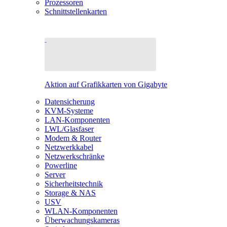
Prozessoren
Schnittstellenkarten
Aktion auf Grafikkarten von Gigabyte
Datensicherung
KVM-Systeme
LAN-Komponenten
LWL/Glasfaser
Modem & Router
Netzwerkkabel
Netzwerkschränke
Powerline
Server
Sicherheitstechnik
Storage & NAS
USV
WLAN-Komponenten
Überwachungskameras