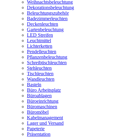
Weihnachtsbeleuchtung
Dekorationsbeleuchtung
Beleuchtungszubehör
Badezimmerleuchten
Deckenleuchten
Gartenbeleuchtung
LED Streifen
Leuchtmittel
Lichterketten
Pendelleuchten
Pflanzenbeleuchtung
Schreibtischleuchten
Stehleuchten
Tischleuchten
Wandleuchten
Basteln
Büro Arbeitsplatz
Büroablagen
Büroeinrichtung
Büromaschinen
Büromöbel
Kabelmanagement
Lager und Versand
Papeterie
Präsentation