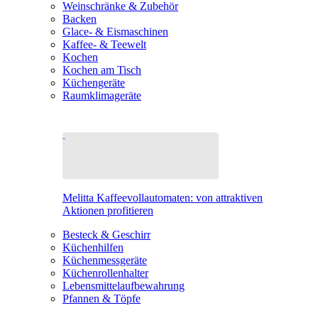
Weinschränke & Zubehör
Backen
Glace- & Eismaschinen
Kaffee- & Teewelt
Kochen
Kochen am Tisch
Küchengeräte
Raumklimageräte
Melitta Kaffeevollautomaten: von attraktiven
Aktionen profitieren
Besteck & Geschirr
Küchenhilfen
Küchenmessgeräte
Küchenrollenhalter
Lebensmittelaufbewahrung
Pfannen & Töpfe