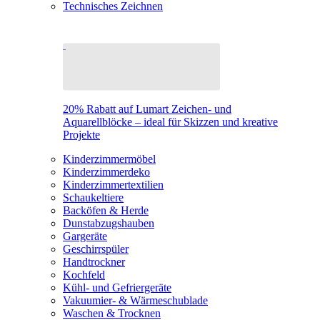
Technisches Zeichnen
20% Rabatt auf Lumart Zeichen- und
Aquarellblöcke – ideal für Skizzen und kreative
Projekte
Kinderzimmermöbel
Kinderzimmerdeko
Kinderzimmertextilien
Schaukeltiere
Backöfen & Herde
Dunstabzugshauben
Gargeräte
Geschirrspüler
Handtrockner
Kochfeld
Kühl- und Gefriergeräte
Vakuumier- & Wärmeschublade
Waschen & Trocknen