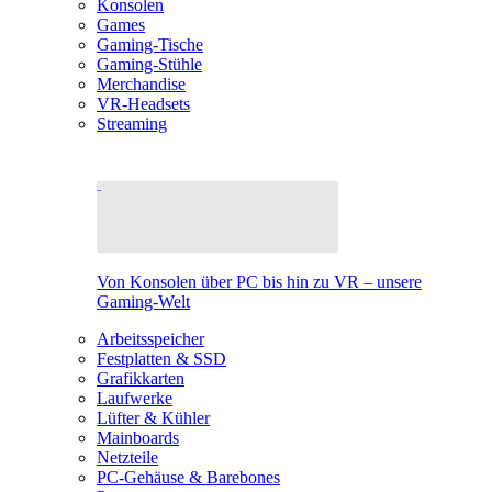
Konsolen
Games
Gaming-Tische
Gaming-Stühle
Merchandise
VR-Headsets
Streaming
Von Konsolen über PC bis hin zu VR – unsere
Gaming-Welt
Arbeitsspeicher
Festplatten & SSD
Grafikkarten
Laufwerke
Lüfter & Kühler
Mainboards
Netzteile
PC-Gehäuse & Barebones