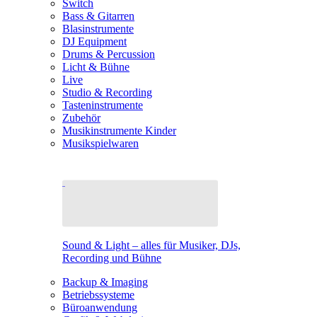
Switch
Bass & Gitarren
Blasinstrumente
DJ Equipment
Drums & Percussion
Licht & Bühne
Live
Studio & Recording
Tasteninstrumente
Zubehör
Musikinstrumente Kinder
Musikspielwaren
Sound & Light – alles für Musiker, DJs,
Recording und Bühne
Backup & Imaging
Betriebssysteme
Büroanwendung