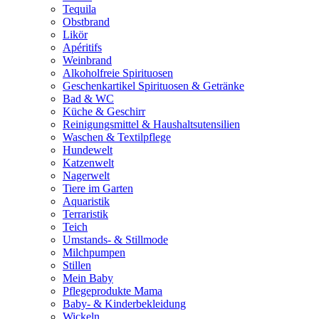
Tequila
Obstbrand
Likör
Apéritifs
Weinbrand
Alkoholfreie Spirituosen
Geschenkartikel Spirituosen & Getränke
Bad & WC
Küche & Geschirr
Reinigungsmittel & Haushaltsutensilien
Waschen & Textilpflege
Hundewelt
Katzenwelt
Nagerwelt
Tiere im Garten
Aquaristik
Terraristik
Teich
Umstands- & Stillmode
Milchpumpen
Stillen
Mein Baby
Pflegeprodukte Mama
Baby- & Kinderbekleidung
Wickeln