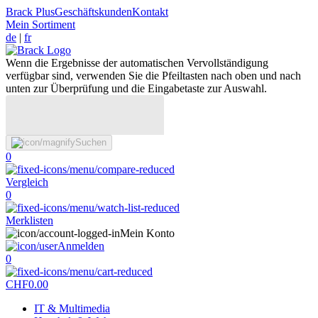
Brack Plus
Geschäftskunden
Kontakt
Mein Sortiment
de
|
fr
Wenn die Ergebnisse der automatischen Vervollständigung
verfügbar sind, verwenden Sie die Pfeiltasten nach oben und nach
unten zur Überprüfung und die Eingabetaste zur Auswahl.
Suchen
0
Vergleich
0
Merklisten
Mein Konto
Anmelden
0
CHF
0.00
IT & Multimedia