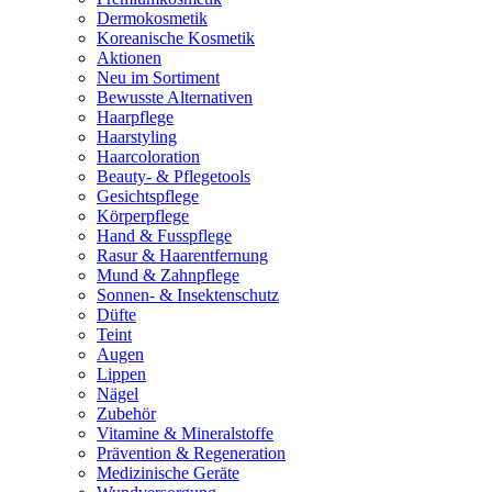
Dermokosmetik
Koreanische Kosmetik
Aktionen
Neu im Sortiment
Bewusste Alternativen
Haarpflege
Haarstyling
Haarcoloration
Beauty- & Pflegetools
Gesichtspflege
Körperpflege
Hand & Fusspflege
Rasur & Haarentfernung
Mund & Zahnpflege
Sonnen- & Insektenschutz
Düfte
Teint
Augen
Lippen
Nägel
Zubehör
Vitamine & Mineralstoffe
Prävention & Regeneration
Medizinische Geräte