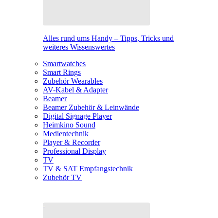
Alles rund ums Handy – Tipps, Tricks und
weiteres Wissenswertes
Smartwatches
Smart Rings
Zubehör Wearables
AV-Kabel & Adapter
Beamer
Beamer Zubehör & Leinwände
Digital Signage Player
Heimkino Sound
Medientechnik
Player & Recorder
Professional Display
TV
TV & SAT Empfangstechnik
Zubehör TV