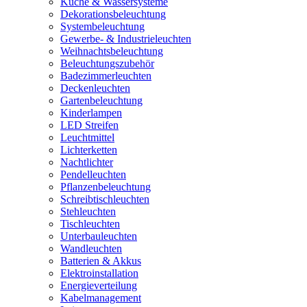
Küche & Wassersysteme
Dekorationsbeleuchtung
Systembeleuchtung
Gewerbe- & Industrieleuchten
Weihnachtsbeleuchtung
Beleuchtungszubehör
Badezimmerleuchten
Deckenleuchten
Gartenbeleuchtung
Kinderlampen
LED Streifen
Leuchtmittel
Lichterketten
Nachtlichter
Pendelleuchten
Pflanzenbeleuchtung
Schreibtischleuchten
Stehleuchten
Tischleuchten
Unterbauleuchten
Wandleuchten
Batterien & Akkus
Elektroinstallation
Energieverteilung
Kabelmanagement