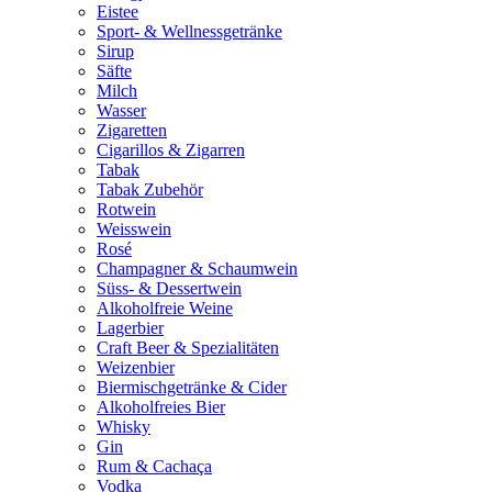
Eistee
Sport- & Wellnessgetränke
Sirup
Säfte
Milch
Wasser
Zigaretten
Cigarillos & Zigarren
Tabak
Tabak Zubehör
Rotwein
Weisswein
Rosé
Champagner & Schaumwein
Süss- & Dessertwein
Alkoholfreie Weine
Lagerbier
Craft Beer & Spezialitäten
Weizenbier
Biermischgetränke & Cider
Alkoholfreies Bier
Whisky
Gin
Rum & Cachaça
Vodka