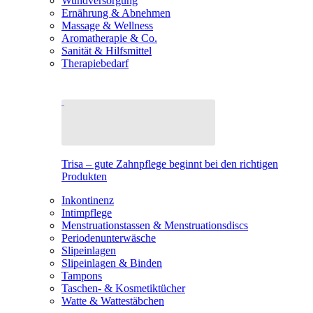
Wundversorgung
Ernährung & Abnehmen
Massage & Wellness
Aromatherapie & Co.
Sanität & Hilfsmittel
Therapiebedarf
Trisa – gute Zahnpflege beginnt bei den richtigen
Produkten
Inkontinenz
Intimpflege
Menstruationstassen & Menstruationsdiscs
Periodenunterwäsche
Slipeinlagen
Slipeinlagen & Binden
Tampons
Taschen- & Kosmetiktücher
Watte & Wattestäbchen