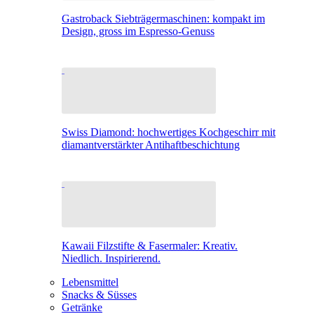
Gastroback Siebträgermaschinen: kompakt im
Design, gross im Espresso-Genuss
Swiss Diamond: hochwertiges Kochgeschirr mit
diamantverstärkter Antihaftbeschichtung
Kawaii Filzstifte & Fasermaler: Kreativ.
Niedlich. Inspirierend.
Lebensmittel
Snacks & Süsses
Getränke