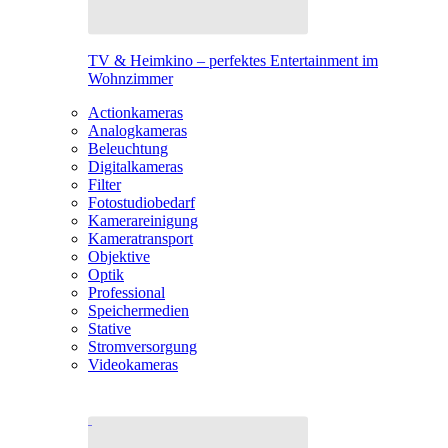
TV & Heimkino – perfektes Entertainment im
Wohnzimmer
Actionkameras
Analogkameras
Beleuchtung
Digitalkameras
Filter
Fotostudiobedarf
Kamerareinigung
Kameratransport
Objektive
Optik
Professional
Speichermedien
Stative
Stromversorgung
Videokameras