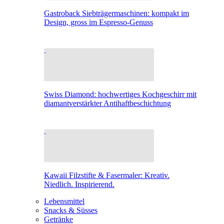
Gastroback Siebträgermaschinen: kompakt im
Design, gross im Espresso-Genuss
Swiss Diamond: hochwertiges Kochgeschirr mit
diamantverstärkter Antihaftbeschichtung
Kawaii Filzstifte & Fasermaler: Kreativ.
Niedlich. Inspirierend.
Lebensmittel
Snacks & Süsses
Getränke