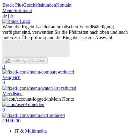
Brack Plus
Geschäftskunden
Kontakt
Mein Sortiment
de
|
fr
Wenn die Ergebnisse der automatischen Vervollständigung
verfügbar sind, verwenden Sie die Pfeiltasten nach oben und nach
unten zur Überprüfung und die Eingabetaste zur Auswahl.
Suchen
0
Vergleich
0
Merklisten
Mein Konto
Anmelden
0
CHF
0.00
IT & Multimedia