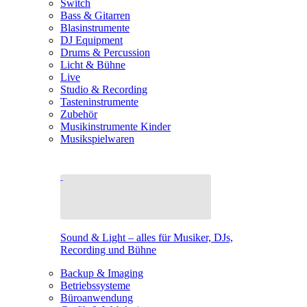
Switch
Bass & Gitarren
Blasinstrumente
DJ Equipment
Drums & Percussion
Licht & Bühne
Live
Studio & Recording
Tasteninstrumente
Zubehör
Musikinstrumente Kinder
Musikspielwaren
Sound & Light – alles für Musiker, DJs,
Recording und Bühne
Backup & Imaging
Betriebssysteme
Büroanwendung