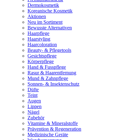
Dermokosmetik
Koreanische Kosmetik
Aktionen
Neu im Sortiment
Bewusste Alternativen
Haarpflege
Haarstyling
Haarcoloration
Beauty- & Pflegetools
Gesichtspflege
Körperpflege
Hand & Fusspflege
Rasur & Haarentfernung
Mund & Zahnpflege
Sonnen- & Insektenschutz
Düfte
Teint
Augen
Lippen
Nägel
Zubehör
Vitamine & Mineralstoffe
Prävention & Regeneration
Medizinische Geräte