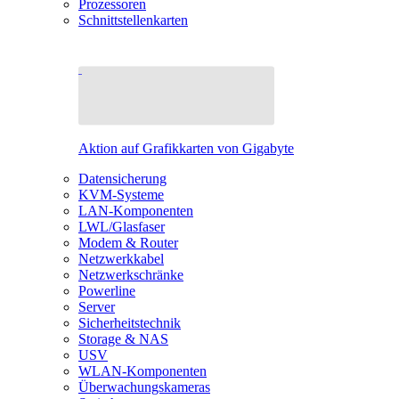
Prozessoren
Schnittstellenkarten
Aktion auf Grafikkarten von Gigabyte
Datensicherung
KVM-Systeme
LAN-Komponenten
LWL/Glasfaser
Modem & Router
Netzwerkkabel
Netzwerkschränke
Powerline
Server
Sicherheitstechnik
Storage & NAS
USV
WLAN-Komponenten
Überwachungskameras