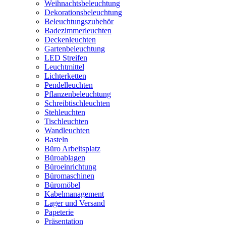
Weihnachtsbeleuchtung
Dekorationsbeleuchtung
Beleuchtungszubehör
Badezimmerleuchten
Deckenleuchten
Gartenbeleuchtung
LED Streifen
Leuchtmittel
Lichterketten
Pendelleuchten
Pflanzenbeleuchtung
Schreibtischleuchten
Stehleuchten
Tischleuchten
Wandleuchten
Basteln
Büro Arbeitsplatz
Büroablagen
Büroeinrichtung
Büromaschinen
Büromöbel
Kabelmanagement
Lager und Versand
Papeterie
Präsentation