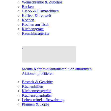
Weinschränke & Zubehör
Backen
Glace- & Eismaschinen
Kaffee- & Teewelt
Kochen
Kochen am Tisch
Küchengeräte
Raumklimageräte
Melitta Kaffeevollautomaten: von attraktiven
Aktionen profitieren
Besteck & Geschirr
Küchenhilfen
Küchenmessgeräte
Küchenrollenhalter
Lebensmittelaufbewahrung
Pfannen & Töpfe