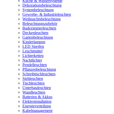
Küche & Wassersysteme
Dekorationsbeleuchtung
Systembeleuchtung
Gewerbe- & Industrieleuchten
Weihnachtsbeleuchtung
Beleuchtungszubehör
Badezimmerleuchten
Deckenleuchten
Gartenbeleuchtung
Kinderlampen
LED Streifen
Leuchtmittel
Lichterketten
Nachtlichter
Pendelleuchten
Pflanzenbeleuchtung
Schreibtischleuchten
Stehleuchten
Tischleuchten
Unterbauleuchten
Wandleuchten
Batterien & Akkus
Elektroinstallation
Energieverteilung
Kabelmanagement