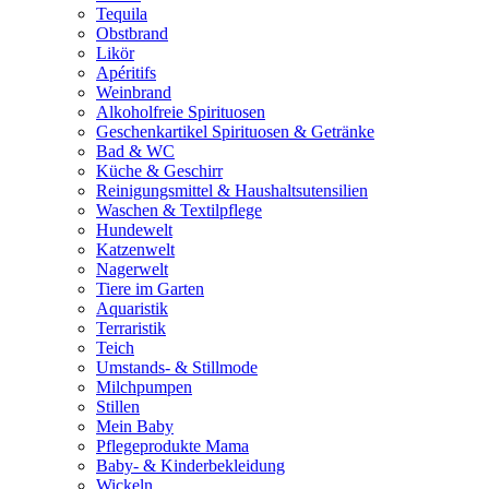
Tequila
Obstbrand
Likör
Apéritifs
Weinbrand
Alkoholfreie Spirituosen
Geschenkartikel Spirituosen & Getränke
Bad & WC
Küche & Geschirr
Reinigungsmittel & Haushaltsutensilien
Waschen & Textilpflege
Hundewelt
Katzenwelt
Nagerwelt
Tiere im Garten
Aquaristik
Terraristik
Teich
Umstands- & Stillmode
Milchpumpen
Stillen
Mein Baby
Pflegeprodukte Mama
Baby- & Kinderbekleidung
Wickeln