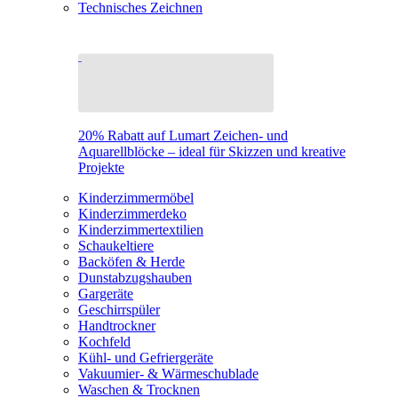
Technisches Zeichnen
20% Rabatt auf Lumart Zeichen- und
Aquarellblöcke – ideal für Skizzen und kreative
Projekte
Kinderzimmermöbel
Kinderzimmerdeko
Kinderzimmertextilien
Schaukeltiere
Backöfen & Herde
Dunstabzugshauben
Gargeräte
Geschirrspüler
Handtrockner
Kochfeld
Kühl- und Gefriergeräte
Vakuumier- & Wärmeschublade
Waschen & Trocknen