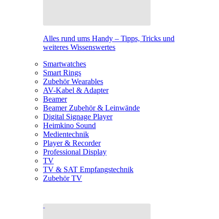
Alles rund ums Handy – Tipps, Tricks und
weiteres Wissenswertes
Smartwatches
Smart Rings
Zubehör Wearables
AV-Kabel & Adapter
Beamer
Beamer Zubehör & Leinwände
Digital Signage Player
Heimkino Sound
Medientechnik
Player & Recorder
Professional Display
TV
TV & SAT Empfangstechnik
Zubehör TV