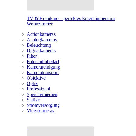
TV & Heimkino – perfektes Entertainment im
Wohnzimmer
Actionkameras
Analogkameras
Beleuchtung
Digitalkameras
Filter
Fotostudiobedarf
Kamerareinigung
Kameratransport
Objektive
Optik
Professional
Speichermedien
Stative
Stromversorgung
Videokameras