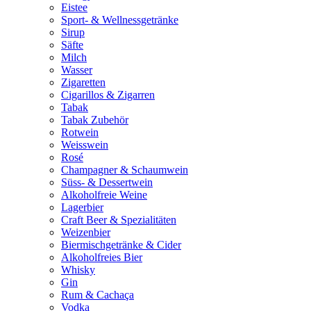
Eistee
Sport- & Wellnessgetränke
Sirup
Säfte
Milch
Wasser
Zigaretten
Cigarillos & Zigarren
Tabak
Tabak Zubehör
Rotwein
Weisswein
Rosé
Champagner & Schaumwein
Süss- & Dessertwein
Alkoholfreie Weine
Lagerbier
Craft Beer & Spezialitäten
Weizenbier
Biermischgetränke & Cider
Alkoholfreies Bier
Whisky
Gin
Rum & Cachaça
Vodka