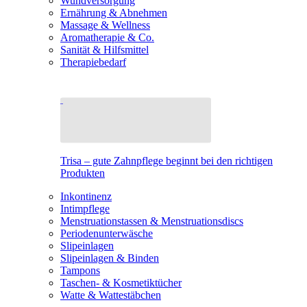
Wundversorgung
Ernährung & Abnehmen
Massage & Wellness
Aromatherapie & Co.
Sanität & Hilfsmittel
Therapiebedarf
Trisa – gute Zahnpflege beginnt bei den richtigen
Produkten
Inkontinenz
Intimpflege
Menstruationstassen & Menstruationsdiscs
Periodenunterwäsche
Slipeinlagen
Slipeinlagen & Binden
Tampons
Taschen- & Kosmetiktücher
Watte & Wattestäbchen