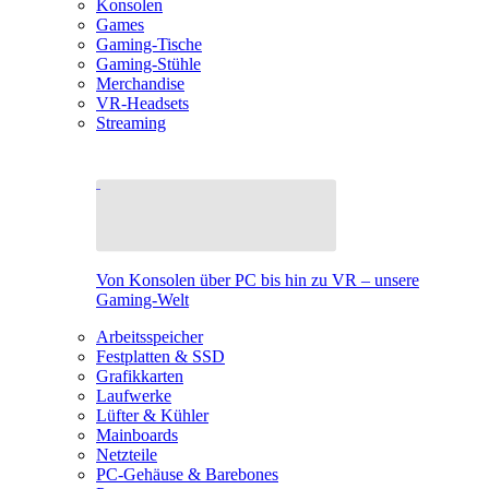
Konsolen
Games
Gaming-Tische
Gaming-Stühle
Merchandise
VR-Headsets
Streaming
Von Konsolen über PC bis hin zu VR – unsere
Gaming-Welt
Arbeitsspeicher
Festplatten & SSD
Grafikkarten
Laufwerke
Lüfter & Kühler
Mainboards
Netzteile
PC-Gehäuse & Barebones