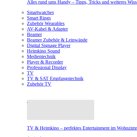
Alles rund ums Handy – Tipps, Tricks und weiteres Wis
Smartwatches
Smart Rings
Zubehör Wearables
AV-Kabel & Adapter
Beamer
Beamer Zubehör & Leinwände
Digital Signage Player
Heimkino Sound
Medientechnik
Player & Recorder
Professional Display
TV
TV & SAT Empfangstechnik
Zubehör TV
TV & Heimkino – perfektes Entertainment im Wohnzim