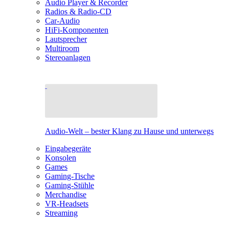
Audio Player & Recorder
Radios & Radio-CD
Car-Audio
HiFi-Komponenten
Lautsprecher
Multiroom
Stereoanlagen
Audio-Welt – bester Klang zu Hause und unterwegs
Eingabegeräte
Konsolen
Games
Gaming-Tische
Gaming-Stühle
Merchandise
VR-Headsets
Streaming