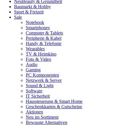
Neu
Beauty & Gesundheit
Baumarkt & Hobby
Sport & Freizeit
Sale
Notebook
Smartphones
Computer & Tablets
Peripherie & Kabel
Handy & Telefonie
Wearables
TV & Heimkino
Foto & Video
Audio
Gaming
PC Komponenten
Netzwerk & Server
Sound & Light
Software
IT Sicherheit
Haussteuerung & Smart Home
Geschenkkarten & Gutscheine
Aktionen
Neu im Sortiment
Bewusste Alternativen