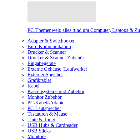
PC-Themenwelt: alles rund um Computer, Laptops & Z
Adapter & Switchboxen
Büro Kommunikation
Drucker & Scanner
Drucker & Scanner Zubehör
Eingabegeräte
Externe Gehäuse (Laufwerke)
Externer Speicher
Grafiktablet
Kabel
Kassensysteme und Zubehör
Monitor Zubehör
PC-Kabel/-Adapter
PC-Lautsprecher
Tastaturen & Mäuse
Tinte & Toner
USB Hubs & Cardreader
USB Sticks
Monitore