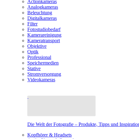
Actionkameras
Analogkameras
Beleuchtung
Digitalkameras
Filter
Fotostudiobedarf
Kamerareinigung
Kameratransport
Objektive
Optik
Professional
Speichermedien
Stative
Stromversorgung
Videokameras
Die Welt der Fotografie – Produkte, Tipps und Inspiratio
Kopfhörer & Headsets