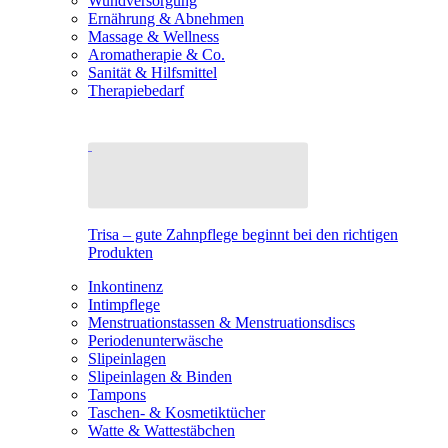
Wundversorgung
Ernährung & Abnehmen
Massage & Wellness
Aromatherapie & Co.
Sanität & Hilfsmittel
Therapiebedarf
Trisa – gute Zahnpflege beginnt bei den richtigen
Produkten
Inkontinenz
Intimpflege
Menstruationstassen & Menstruationsdiscs
Periodenunterwäsche
Slipeinlagen
Slipeinlagen & Binden
Tampons
Taschen- & Kosmetiktücher
Watte & Wattestäbchen