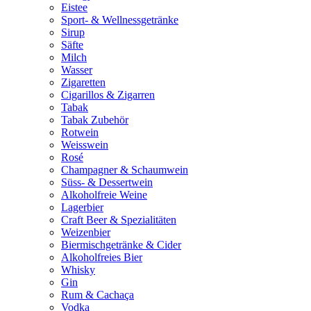
Eistee
Sport- & Wellnessgetränke
Sirup
Säfte
Milch
Wasser
Zigaretten
Cigarillos & Zigarren
Tabak
Tabak Zubehör
Rotwein
Weisswein
Rosé
Champagner & Schaumwein
Süss- & Dessertwein
Alkoholfreie Weine
Lagerbier
Craft Beer & Spezialitäten
Weizenbier
Biermischgetränke & Cider
Alkoholfreies Bier
Whisky
Gin
Rum & Cachaça
Vodka