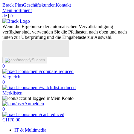
Brack Plus
Geschäftskunden
Kontakt
Mein Sortiment
de
|
fr
Wenn die Ergebnisse der automatischen Vervollständigung
verfügbar sind, verwenden Sie die Pfeiltasten nach oben und nach
unten zur Überprüfung und die Eingabetaste zur Auswahl.
Suchen
0
Vergleich
0
Merklisten
Mein Konto
Anmelden
0
CHF
0.00
IT & Multimedia