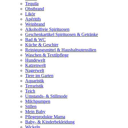
Tequila
Obstbrand
Likör
Apéritifs
Weinbrand
Alkoholfreie Spirituosen
Geschenkartikel Spirituosen & Getränke
Bad & WC
Küche & Geschirr
Reinigungsmittel & Haushaltsutensilien
Waschen & Textilpflege
Hundewelt
Katzenwelt
Nagerwelt
Tiere im Garten
Aquaristik
Terraristik
Teich
Umstands- & Stillmode
Milchpumpen
Stillen
Mein Baby
Pflegeprodukte Mama
Baby- & Kinderbekleidung
Wickeln