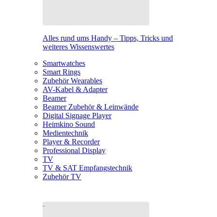
Alles rund ums Handy – Tipps, Tricks und
weiteres Wissenswertes
Smartwatches
Smart Rings
Zubehör Wearables
AV-Kabel & Adapter
Beamer
Beamer Zubehör & Leinwände
Digital Signage Player
Heimkino Sound
Medientechnik
Player & Recorder
Professional Display
TV
TV & SAT Empfangstechnik
Zubehör TV