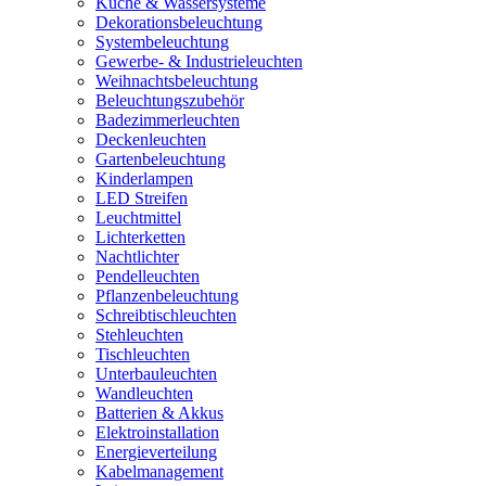
Küche & Wassersysteme
Dekorationsbeleuchtung
Systembeleuchtung
Gewerbe- & Industrieleuchten
Weihnachtsbeleuchtung
Beleuchtungszubehör
Badezimmerleuchten
Deckenleuchten
Gartenbeleuchtung
Kinderlampen
LED Streifen
Leuchtmittel
Lichterketten
Nachtlichter
Pendelleuchten
Pflanzenbeleuchtung
Schreibtischleuchten
Stehleuchten
Tischleuchten
Unterbauleuchten
Wandleuchten
Batterien & Akkus
Elektroinstallation
Energieverteilung
Kabelmanagement