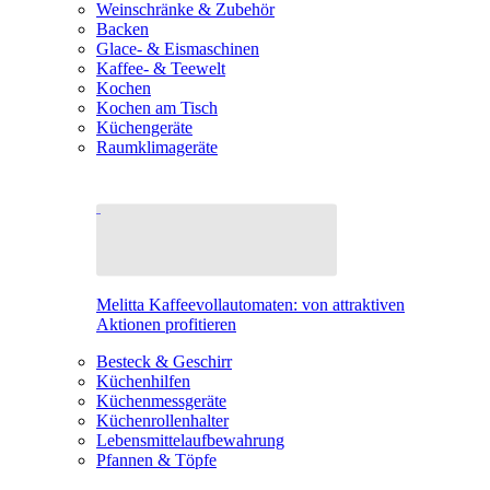
Weinschränke & Zubehör
Backen
Glace- & Eismaschinen
Kaffee- & Teewelt
Kochen
Kochen am Tisch
Küchengeräte
Raumklimageräte
Melitta Kaffeevollautomaten: von attraktiven
Aktionen profitieren
Besteck & Geschirr
Küchenhilfen
Küchenmessgeräte
Küchenrollenhalter
Lebensmittelaufbewahrung
Pfannen & Töpfe