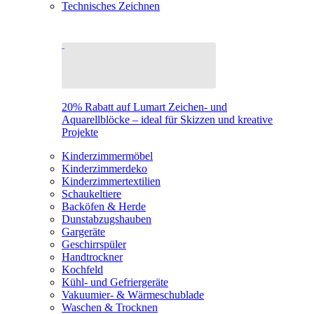
Technisches Zeichnen
20% Rabatt auf Lumart Zeichen- und
Aquarellblöcke – ideal für Skizzen und kreative
Projekte
Kinderzimmermöbel
Kinderzimmerdeko
Kinderzimmertextilien
Schaukeltiere
Backöfen & Herde
Dunstabzugshauben
Gargeräte
Geschirrspüler
Handtrockner
Kochfeld
Kühl- und Gefriergeräte
Vakuumier- & Wärmeschublade
Waschen & Trocknen