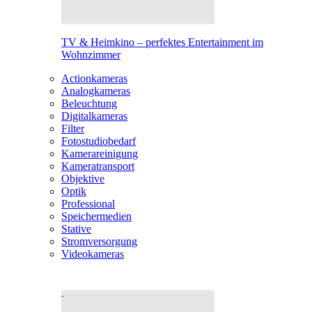
TV & Heimkino – perfektes Entertainment im
Wohnzimmer
Actionkameras
Analogkameras
Beleuchtung
Digitalkameras
Filter
Fotostudiobedarf
Kamerareinigung
Kameratransport
Objektive
Optik
Professional
Speichermedien
Stative
Stromversorgung
Videokameras