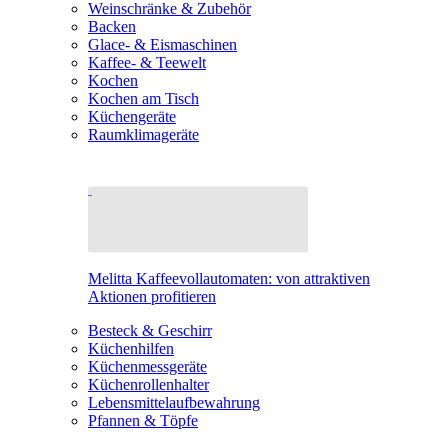
Weinschränke & Zubehör
Backen
Glace- & Eismaschinen
Kaffee- & Teewelt
Kochen
Kochen am Tisch
Küchengeräte
Raumklimageräte
Melitta Kaffeevollautomaten: von attraktiven
Aktionen profitieren
Besteck & Geschirr
Küchenhilfen
Küchenmessgeräte
Küchenrollenhalter
Lebensmittelaufbewahrung
Pfannen & Töpfe