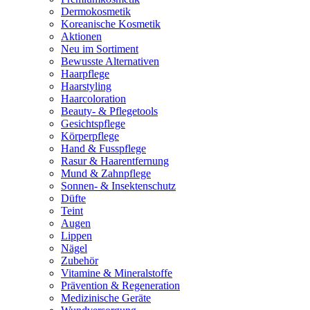
Dermokosmetik
Koreanische Kosmetik
Aktionen
Neu im Sortiment
Bewusste Alternativen
Haarpflege
Haarstyling
Haarcoloration
Beauty- & Pflegetools
Gesichtspflege
Körperpflege
Hand & Fusspflege
Rasur & Haarentfernung
Mund & Zahnpflege
Sonnen- & Insektenschutz
Düfte
Teint
Augen
Lippen
Nägel
Zubehör
Vitamine & Mineralstoffe
Prävention & Regeneration
Medizinische Geräte