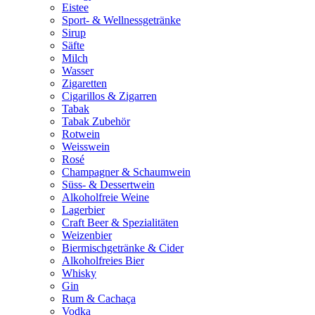
Eistee
Sport- & Wellnessgetränke
Sirup
Säfte
Milch
Wasser
Zigaretten
Cigarillos & Zigarren
Tabak
Tabak Zubehör
Rotwein
Weisswein
Rosé
Champagner & Schaumwein
Süss- & Dessertwein
Alkoholfreie Weine
Lagerbier
Craft Beer & Spezialitäten
Weizenbier
Biermischgetränke & Cider
Alkoholfreies Bier
Whisky
Gin
Rum & Cachaça
Vodka