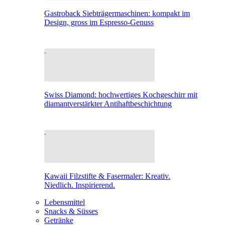
Gastroback Siebträgermaschinen: kompakt im
Design, gross im Espresso-Genuss
Swiss Diamond: hochwertiges Kochgeschirr mit
diamantverstärkter Antihaftbeschichtung
Kawaii Filzstifte & Fasermaler: Kreativ.
Niedlich. Inspirierend.
Lebensmittel
Snacks & Süsses
Getränke