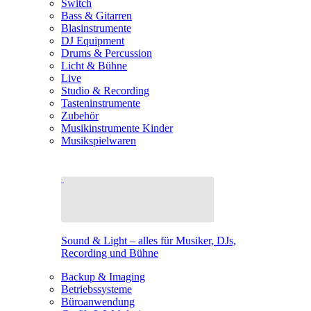
Switch
Bass & Gitarren
Blasinstrumente
DJ Equipment
Drums & Percussion
Licht & Bühne
Live
Studio & Recording
Tasteninstrumente
Zubehör
Musikinstrumente Kinder
Musikspielwaren
Sound & Light – alles für Musiker, DJs,
Recording und Bühne
Backup & Imaging
Betriebssysteme
Büroanwendung