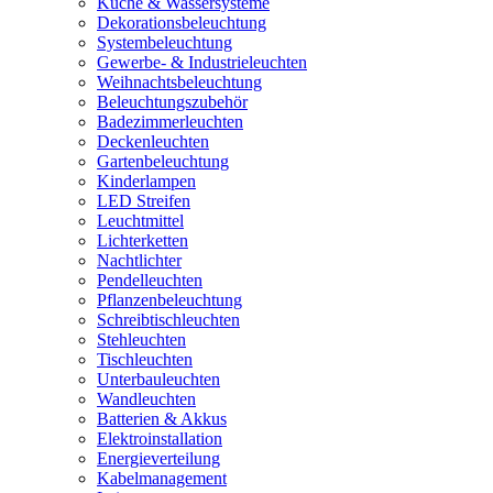
Küche & Wassersysteme
Dekorationsbeleuchtung
Systembeleuchtung
Gewerbe- & Industrieleuchten
Weihnachtsbeleuchtung
Beleuchtungszubehör
Badezimmerleuchten
Deckenleuchten
Gartenbeleuchtung
Kinderlampen
LED Streifen
Leuchtmittel
Lichterketten
Nachtlichter
Pendelleuchten
Pflanzenbeleuchtung
Schreibtischleuchten
Stehleuchten
Tischleuchten
Unterbauleuchten
Wandleuchten
Batterien & Akkus
Elektroinstallation
Energieverteilung
Kabelmanagement