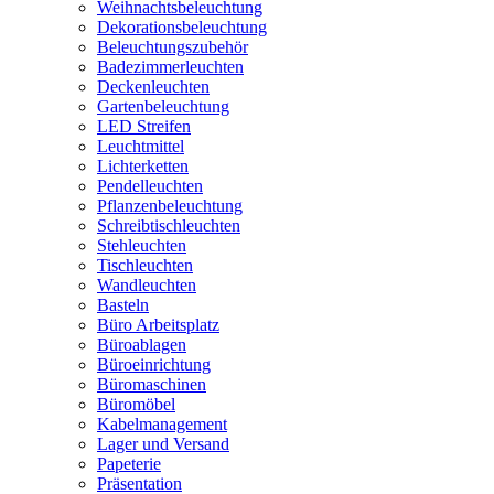
Weihnachtsbeleuchtung
Dekorationsbeleuchtung
Beleuchtungszubehör
Badezimmerleuchten
Deckenleuchten
Gartenbeleuchtung
LED Streifen
Leuchtmittel
Lichterketten
Pendelleuchten
Pflanzenbeleuchtung
Schreibtischleuchten
Stehleuchten
Tischleuchten
Wandleuchten
Basteln
Büro Arbeitsplatz
Büroablagen
Büroeinrichtung
Büromaschinen
Büromöbel
Kabelmanagement
Lager und Versand
Papeterie
Präsentation