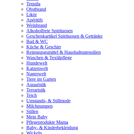
Tequila
Obstbrand
Likör
Apéritifs
Weinbrand
Alkoholfreie Spirituosen
Geschenkartikel Spirituosen & Getränke
Bad & WC
Küche & Geschirr
Reinigungsmittel & Haushaltsutensilien
Waschen & Textilpflege
Hundewelt
Katzenwelt
Nagerwelt
Tiere im Garten
Aquaristik
Terraristik
Teich
Umstands- & Stillmode
Milchpumpen
Stillen
Mein Baby
Pflegeprodukte Mama
Baby- & Kinderbekleidung
Wickeln