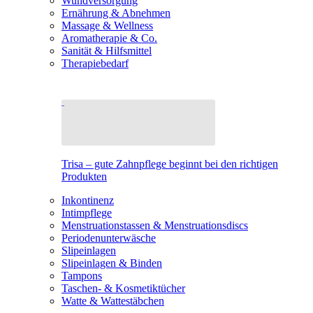
Wundversorgung
Ernährung & Abnehmen
Massage & Wellness
Aromatherapie & Co.
Sanität & Hilfsmittel
Therapiebedarf
Trisa – gute Zahnpflege beginnt bei den richtigen
Produkten
Inkontinenz
Intimpflege
Menstruationstassen & Menstruationsdiscs
Periodenunterwäsche
Slipeinlagen
Slipeinlagen & Binden
Tampons
Taschen- & Kosmetiktücher
Watte & Wattestäbchen