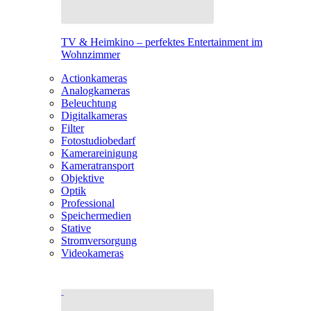
TV & Heimkino – perfektes Entertainment im
Wohnzimmer
Actionkameras
Analogkameras
Beleuchtung
Digitalkameras
Filter
Fotostudiobedarf
Kamerareinigung
Kameratransport
Objektive
Optik
Professional
Speichermedien
Stative
Stromversorgung
Videokameras