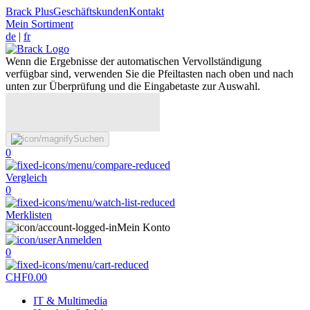
Brack Plus
Geschäftskunden
Kontakt
Mein Sortiment
de
|
fr
Wenn die Ergebnisse der automatischen Vervollständigung
verfügbar sind, verwenden Sie die Pfeiltasten nach oben und nach
unten zur Überprüfung und die Eingabetaste zur Auswahl.
Suchen
0
Vergleich
0
Merklisten
Mein Konto
Anmelden
0
CHF
0.00
IT & Multimedia