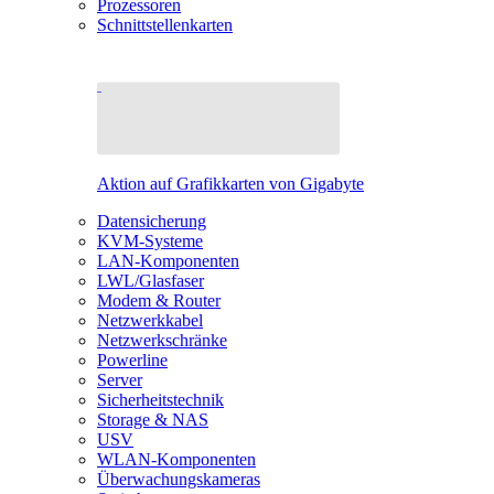
Prozessoren
Schnittstellenkarten
Aktion auf Grafikkarten von Gigabyte
Datensicherung
KVM-Systeme
LAN-Komponenten
LWL/Glasfaser
Modem & Router
Netzwerkkabel
Netzwerkschränke
Powerline
Server
Sicherheitstechnik
Storage & NAS
USV
WLAN-Komponenten
Überwachungskameras