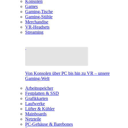
Konsolen
Games
Gaming-Tische
Gaming-Stühle
Merchandise
VR-Headsets
Streaming
Von Konsolen über PC bis hin zu VR – unsere
Gaming-Welt
Arbeitsspeicher
Festplatten & SSD
Grafikkarten
Laufwerke
Lüfter & Kühler
Mainboards
Netzteile
PC-Gehäuse & Barebones