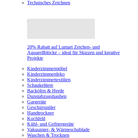
Technisches Zeichnen
20% Rabatt auf Lumart Zeichen- und
Aquarellblöcke – ideal für Skizzen und kreative
Projekte
Kinderzimmermöbel
Kinderzimmerdeko
Kinderzimmertextilien
Schaukeltiere
Backöfen & Herde
Dunstabzugshauben
Gargeräte
Geschirrspüler
Handtrockner
Kochfeld
Kühl- und Gefriergeräte
Vakuumier- & Wärmeschublade
Waschen & Trocknen