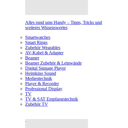
Alles rund ums Handy – Tipps, Tricks und
weiteres Wissenswertes
Smartwatches
Smart Rings
Zubehör Wearables
AV-Kabel & Adapter
Beamer
Beamer Zubehör & Leinwände
Digital Signage Player
Heimkino Sound
Medientechnik
Player & Recorder
Professional Display
TV
TV & SAT Empfangstechnik
Zubehör TV