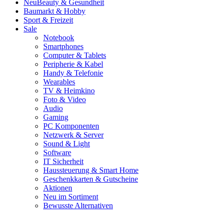
Neu
Beauty & Gesundheit
Baumarkt & Hobby
Sport & Freizeit
Sale
Notebook
Smartphones
Computer & Tablets
Peripherie & Kabel
Handy & Telefonie
Wearables
TV & Heimkino
Foto & Video
Audio
Gaming
PC Komponenten
Netzwerk & Server
Sound & Light
Software
IT Sicherheit
Haussteuerung & Smart Home
Geschenkkarten & Gutscheine
Aktionen
Neu im Sortiment
Bewusste Alternativen