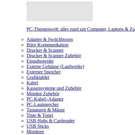
PC-Themenwelt: alles rund um Computer, Laptops & Z
Adapter & Switchboxen
Büro Kommunikation
Drucker & Scanner
Drucker & Scanner Zubehör
Eingabegeräte
Externe Gehäuse (Laufwerke)
Externer Speicher
Grafiktablet
Kabel
Kassensysteme und Zubehör
Monitor Zubehör
PC-Kabel/-Adapter
PC-Lautsprecher
Tastaturen & Mäuse
Tinte & Toner
USB Hubs & Cardreader
USB Sticks
Monitore