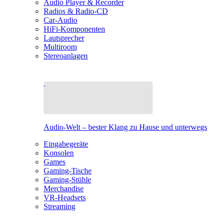
Audio Player & Recorder
Radios & Radio-CD
Car-Audio
HiFi-Komponenten
Lautsprecher
Multiroom
Stereoanlagen
Audio-Welt – bester Klang zu Hause und unterwegs
Eingabegeräte
Konsolen
Games
Gaming-Tische
Gaming-Stühle
Merchandise
VR-Headsets
Streaming