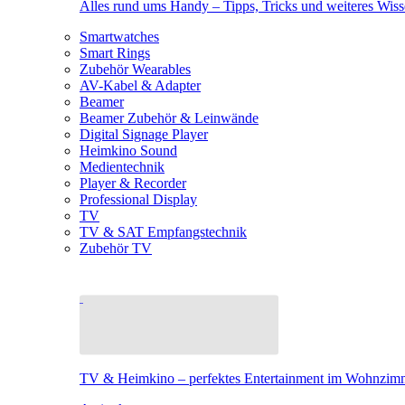
Alles rund ums Handy – Tipps, Tricks und weiteres Wis
Smartwatches
Smart Rings
Zubehör Wearables
AV-Kabel & Adapter
Beamer
Beamer Zubehör & Leinwände
Digital Signage Player
Heimkino Sound
Medientechnik
Player & Recorder
Professional Display
TV
TV & SAT Empfangstechnik
Zubehör TV
TV & Heimkino – perfektes Entertainment im Wohnzim