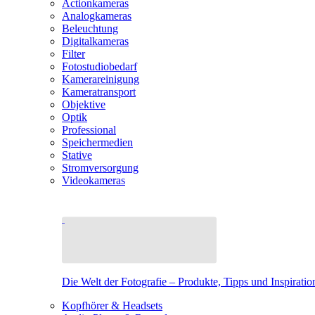
Actionkameras
Analogkameras
Beleuchtung
Digitalkameras
Filter
Fotostudiobedarf
Kamerareinigung
Kameratransport
Objektive
Optik
Professional
Speichermedien
Stative
Stromversorgung
Videokameras
Die Welt der Fotografie – Produkte, Tipps und Inspiratio
Kopfhörer & Headsets