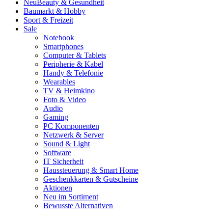
Neu
Beauty & Gesundheit
Baumarkt & Hobby
Sport & Freizeit
Sale
Notebook
Smartphones
Computer & Tablets
Peripherie & Kabel
Handy & Telefonie
Wearables
TV & Heimkino
Foto & Video
Audio
Gaming
PC Komponenten
Netzwerk & Server
Sound & Light
Software
IT Sicherheit
Haussteuerung & Smart Home
Geschenkkarten & Gutscheine
Aktionen
Neu im Sortiment
Bewusste Alternativen