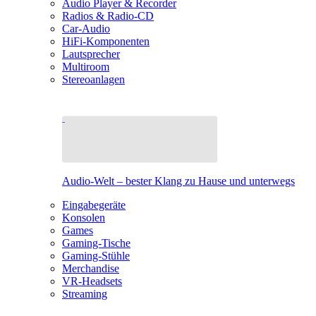
Audio Player & Recorder
Radios & Radio-CD
Car-Audio
HiFi-Komponenten
Lautsprecher
Multiroom
Stereoanlagen
Audio-Welt – bester Klang zu Hause und unterwegs
Eingabegeräte
Konsolen
Games
Gaming-Tische
Gaming-Stühle
Merchandise
VR-Headsets
Streaming