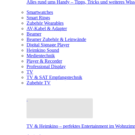
Alles rund ums Handy – Tipps, Tricks und weiteres Wis
Smartwatches
Smart Rings
Zubehör Wearables
AV-Kabel & Adapter
Beamer
Beamer Zubehör & Leinwände
Digital Signage Player
Heimkino Sound
Medientechnik
Player & Recorder
Professional Display
TV
TV & SAT Empfangstechnik
Zubehör TV
TV & Heimkino – perfektes Entertainment im Wohnzim