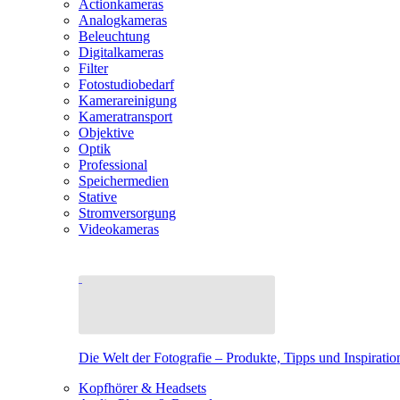
Actionkameras
Analogkameras
Beleuchtung
Digitalkameras
Filter
Fotostudiobedarf
Kamerareinigung
Kameratransport
Objektive
Optik
Professional
Speichermedien
Stative
Stromversorgung
Videokameras
Die Welt der Fotografie – Produkte, Tipps und Inspiratio
Kopfhörer & Headsets