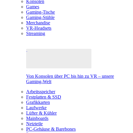
Konsolen
Games
Gaming-Tische
Gaming-Stühle
Merchandise
VR-Headsets
Streaming
Von Konsolen über PC bis hin zu VR – unsere
Gaming-Welt
Arbeitsspeicher
Festplatten & SSD
Grafikkarten
Laufwerke
Lüfter & Kühler
Mainboards
Netzteile
PC-Gehäuse & Barebones