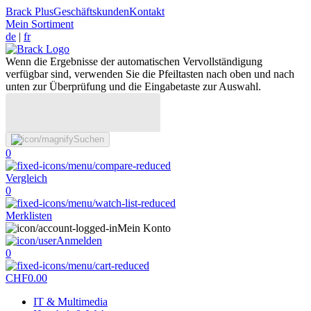
Brack Plus
Geschäftskunden
Kontakt
Mein Sortiment
de
|
fr
Wenn die Ergebnisse der automatischen Vervollständigung
verfügbar sind, verwenden Sie die Pfeiltasten nach oben und nach
unten zur Überprüfung und die Eingabetaste zur Auswahl.
Suchen
0
Vergleich
0
Merklisten
Mein Konto
Anmelden
0
CHF
0.00
IT & Multimedia