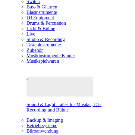
Switch
Bass & Gitarren
Blasinstrumente
DJ Equipment
Drums & Percussion
Licht & Bühne
Live
Studio & Recording
Tasteninstrumente
Zubehör
Musikinstrumente Kinder
Musikspielwaren
Sound & Light – alles für Musiker, DJs,
Recording und Bühne
Backup & Imaging
Betriebssysteme
Büroanwendung