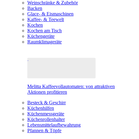
Weinschränke & Zubehör
Backen
Glace- & Eismaschinen
Kaffee- & Teewelt
Kochen
Kochen am Tisch
Küchengeräte
Raumklimageräte
Melitta Kaffeevollautomaten: von attraktiven
Aktionen profitieren
Besteck & Geschirr
Küchenhilfen
Küchenmessgeräte
Küchenrollenhalter
Lebensmittelaufbewahrung
Pfannen & Töpfe