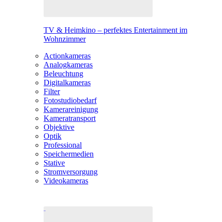
TV & Heimkino – perfektes Entertainment im
Wohnzimmer
Actionkameras
Analogkameras
Beleuchtung
Digitalkameras
Filter
Fotostudiobedarf
Kamerareinigung
Kameratransport
Objektive
Optik
Professional
Speichermedien
Stative
Stromversorgung
Videokameras