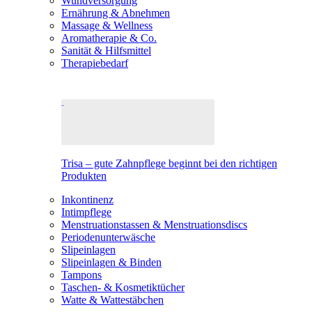
Wundversorgung
Ernährung & Abnehmen
Massage & Wellness
Aromatherapie & Co.
Sanität & Hilfsmittel
Therapiebedarf
Trisa – gute Zahnpflege beginnt bei den richtigen
Produkten
Inkontinenz
Intimpflege
Menstruationstassen & Menstruationsdiscs
Periodenunterwäsche
Slipeinlagen
Slipeinlagen & Binden
Tampons
Taschen- & Kosmetiktücher
Watte & Wattestäbchen