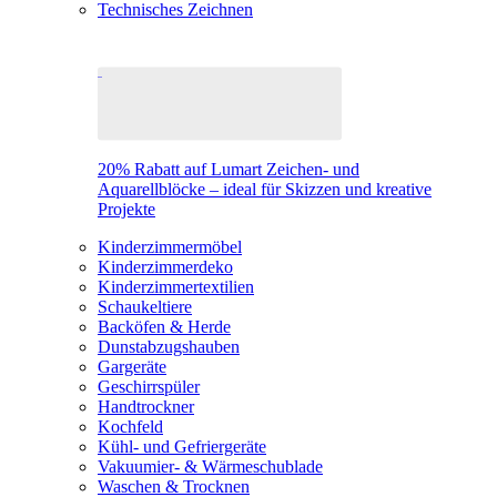
Technisches Zeichnen
20% Rabatt auf Lumart Zeichen- und
Aquarellblöcke – ideal für Skizzen und kreative
Projekte
Kinderzimmermöbel
Kinderzimmerdeko
Kinderzimmertextilien
Schaukeltiere
Backöfen & Herde
Dunstabzugshauben
Gargeräte
Geschirrspüler
Handtrockner
Kochfeld
Kühl- und Gefriergeräte
Vakuumier- & Wärmeschublade
Waschen & Trocknen