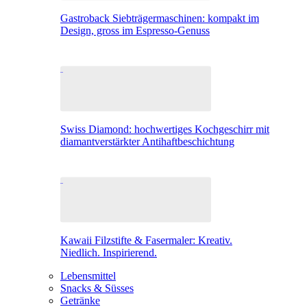
Gastroback Siebträgermaschinen: kompakt im
Design, gross im Espresso-Genuss
Swiss Diamond: hochwertiges Kochgeschirr mit
diamantverstärkter Antihaftbeschichtung
Kawaii Filzstifte & Fasermaler: Kreativ.
Niedlich. Inspirierend.
Lebensmittel
Snacks & Süsses
Getränke