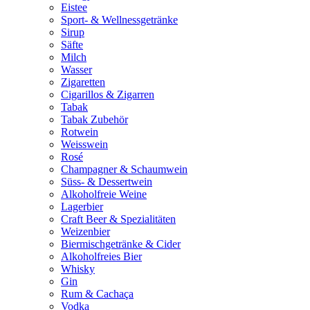
Eistee
Sport- & Wellnessgetränke
Sirup
Säfte
Milch
Wasser
Zigaretten
Cigarillos & Zigarren
Tabak
Tabak Zubehör
Rotwein
Weisswein
Rosé
Champagner & Schaumwein
Süss- & Dessertwein
Alkoholfreie Weine
Lagerbier
Craft Beer & Spezialitäten
Weizenbier
Biermischgetränke & Cider
Alkoholfreies Bier
Whisky
Gin
Rum & Cachaça
Vodka