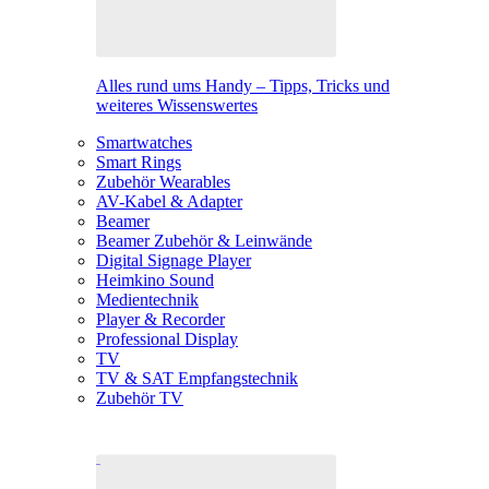
Alles rund ums Handy – Tipps, Tricks und
weiteres Wissenswertes
Smartwatches
Smart Rings
Zubehör Wearables
AV-Kabel & Adapter
Beamer
Beamer Zubehör & Leinwände
Digital Signage Player
Heimkino Sound
Medientechnik
Player & Recorder
Professional Display
TV
TV & SAT Empfangstechnik
Zubehör TV