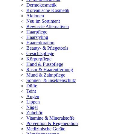
Dermokosmetik
Koreanische Kosmetik
Aktionen
Neu im Sortiment
Bewusste Alternativen
Haarpflege
Haarstyling
Haarcoloration
Beauty- & Pflegetools
Gesichtspflege
Körperpflege
Hand & Fusspflege
Rasur & Haarentfernung
Mund & Zahnpflege
Sonnen- & Insektenschutz
Düfte
Teint
Augen
Lippen
Nägel
Zubehör
Vitamine & Mineralstoffe
Prävention & Regeneration
Medizinische Geräte