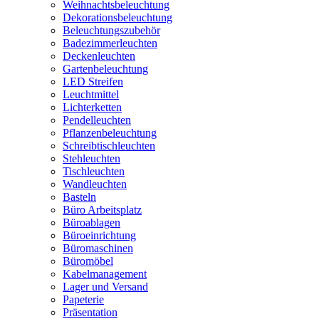
Weihnachtsbeleuchtung
Dekorationsbeleuchtung
Beleuchtungszubehör
Badezimmerleuchten
Deckenleuchten
Gartenbeleuchtung
LED Streifen
Leuchtmittel
Lichterketten
Pendelleuchten
Pflanzenbeleuchtung
Schreibtischleuchten
Stehleuchten
Tischleuchten
Wandleuchten
Basteln
Büro Arbeitsplatz
Büroablagen
Büroeinrichtung
Büromaschinen
Büromöbel
Kabelmanagement
Lager und Versand
Papeterie
Präsentation