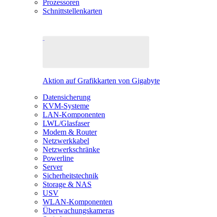
Prozessoren
Schnittstellenkarten
Aktion auf Grafikkarten von Gigabyte
Datensicherung
KVM-Systeme
LAN-Komponenten
LWL/Glasfaser
Modem & Router
Netzwerkkabel
Netzwerkschränke
Powerline
Server
Sicherheitstechnik
Storage & NAS
USV
WLAN-Komponenten
Überwachungskameras