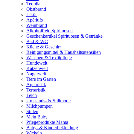
Tequila
Obstbrand
Likör
Apéritifs
Weinbrand
Alkoholfreie Spirituosen
Geschenkartikel Spirituosen & Getränke
Bad & WC
Küche & Geschirr
Reinigungsmittel & Haushaltsutensilien
Waschen & Textilpflege
Hundewelt
Katzenwelt
Nagerwelt
Tiere im Garten
Aquaristik
Terraristik
Teich
Umstands- & Stillmode
Milchpumpen
Stillen
Mein Baby
Pflegeprodukte Mama
Baby- & Kinderbekleidung
Wickeln