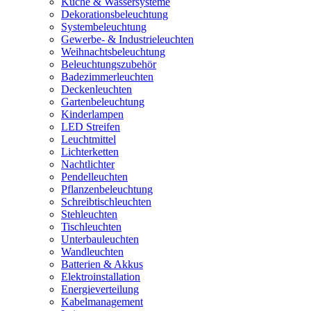
Küche & Wassersysteme
Dekorationsbeleuchtung
Systembeleuchtung
Gewerbe- & Industrieleuchten
Weihnachtsbeleuchtung
Beleuchtungszubehör
Badezimmerleuchten
Deckenleuchten
Gartenbeleuchtung
Kinderlampen
LED Streifen
Leuchtmittel
Lichterketten
Nachtlichter
Pendelleuchten
Pflanzenbeleuchtung
Schreibtischleuchten
Stehleuchten
Tischleuchten
Unterbauleuchten
Wandleuchten
Batterien & Akkus
Elektroinstallation
Energieverteilung
Kabelmanagement