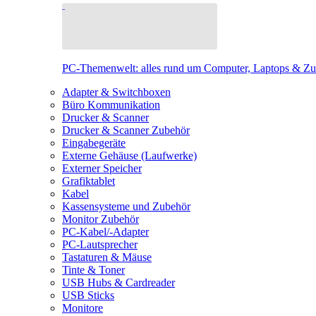
PC-Themenwelt: alles rund um Computer, Laptops & Z
Adapter & Switchboxen
Büro Kommunikation
Drucker & Scanner
Drucker & Scanner Zubehör
Eingabegeräte
Externe Gehäuse (Laufwerke)
Externer Speicher
Grafiktablet
Kabel
Kassensysteme und Zubehör
Monitor Zubehör
PC-Kabel/-Adapter
PC-Lautsprecher
Tastaturen & Mäuse
Tinte & Toner
USB Hubs & Cardreader
USB Sticks
Monitore