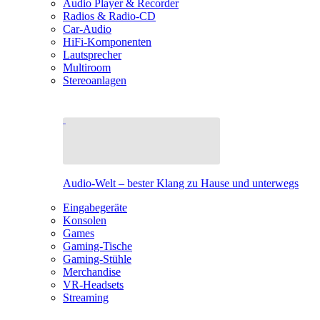
Audio Player & Recorder
Radios & Radio-CD
Car-Audio
HiFi-Komponenten
Lautsprecher
Multiroom
Stereoanlagen
Audio-Welt – bester Klang zu Hause und unterwegs
Eingabegeräte
Konsolen
Games
Gaming-Tische
Gaming-Stühle
Merchandise
VR-Headsets
Streaming