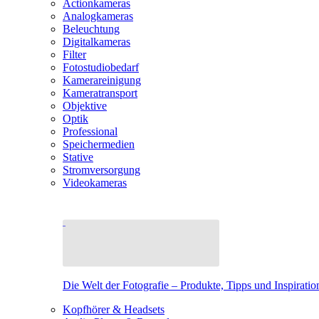
Actionkameras
Analogkameras
Beleuchtung
Digitalkameras
Filter
Fotostudiobedarf
Kamerareinigung
Kameratransport
Objektive
Optik
Professional
Speichermedien
Stative
Stromversorgung
Videokameras
Die Welt der Fotografie – Produkte, Tipps und Inspiratio
Kopfhörer & Headsets