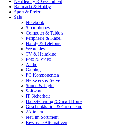
Neu
Beauty & Gesundheit
Baumarkt & Hobby
Sport & Freizeit
Sale
Notebook
Smartphones
Computer & Tablets
Peripherie & Kabel
Handy & Telefonie
Wearables
TV & Heimkino
Foto & Video
Audio
Gaming
PC Komponenten
Netzwerk & Server
Sound & Light
Software
IT Sicherheit
Haussteuerung & Smart Home
Geschenkkarten & Gutscheine
Aktionen
Neu im Sortiment
Bewusste Alternativen