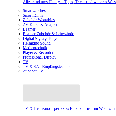
Alles rund ums Handy – Tipps, Tricks und weiteres Wis
Smartwatches
Smart Rings
Zubehör Wearables
AV-Kabel & Adapter
Beamer
Beamer Zubehör & Leinwände
Digital Signage Player
Heimkino Sound
Medientechnik
Player & Recorder
Professional Display
TV
TV & SAT Empfangstechnik
Zubehör TV
TV & Heimkino – perfektes Entertainment im Wohnzim