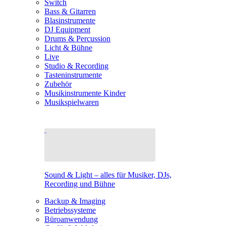
Switch
Bass & Gitarren
Blasinstrumente
DJ Equipment
Drums & Percussion
Licht & Bühne
Live
Studio & Recording
Tasteninstrumente
Zubehör
Musikinstrumente Kinder
Musikspielwaren
Sound & Light – alles für Musiker, DJs,
Recording und Bühne
Backup & Imaging
Betriebssysteme
Büroanwendung