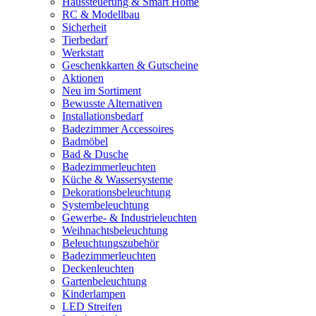
Haussteuerung & Smart Home
RC & Modellbau
Sicherheit
Tierbedarf
Werkstatt
Geschenkkarten & Gutscheine
Aktionen
Neu im Sortiment
Bewusste Alternativen
Installationsbedarf
Badezimmer Accessoires
Badmöbel
Bad & Dusche
Badezimmerleuchten
Küche & Wassersysteme
Dekorationsbeleuchtung
Systembeleuchtung
Gewerbe- & Industrieleuchten
Weihnachtsbeleuchtung
Beleuchtungszubehör
Badezimmerleuchten
Deckenleuchten
Gartenbeleuchtung
Kinderlampen
LED Streifen