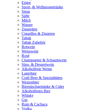
Eistee
Sport- & Wellnessgetränke
Sirup
Säfte
Milch
Wasser
Zigaretten
Cigarillos & Zigarren
Tabak
Tabak Zubehör
Rotwein
Weisswein
Rosé
Champagner & Schaumwein
Süss- & Dessertwein
Alkoholfreie Weine
Lagerbier
Craft Beer & Spezialitäten
Weizenbier
Biermischgetränke & Cider
Alkoholfreies Bier
Whisky
Gin
Rum & Cachaça
Vodka