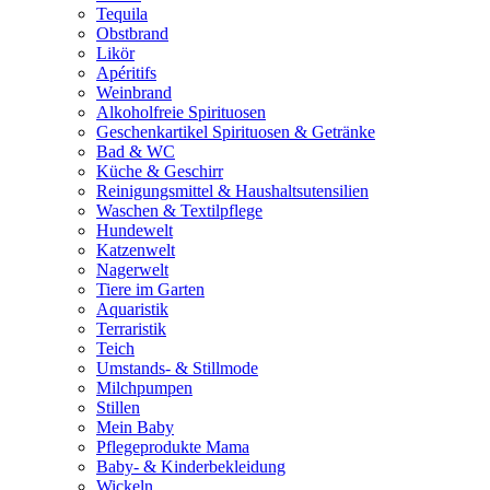
Tequila
Obstbrand
Likör
Apéritifs
Weinbrand
Alkoholfreie Spirituosen
Geschenkartikel Spirituosen & Getränke
Bad & WC
Küche & Geschirr
Reinigungsmittel & Haushaltsutensilien
Waschen & Textilpflege
Hundewelt
Katzenwelt
Nagerwelt
Tiere im Garten
Aquaristik
Terraristik
Teich
Umstands- & Stillmode
Milchpumpen
Stillen
Mein Baby
Pflegeprodukte Mama
Baby- & Kinderbekleidung
Wickeln