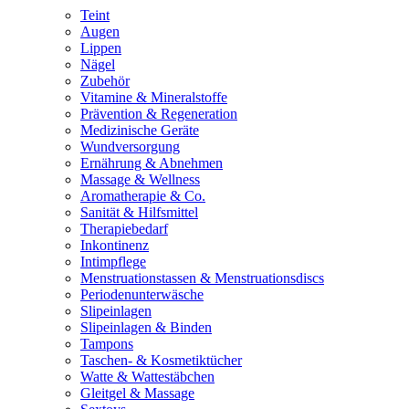
Teint
Augen
Lippen
Nägel
Zubehör
Vitamine & Mineralstoffe
Prävention & Regeneration
Medizinische Geräte
Wundversorgung
Ernährung & Abnehmen
Massage & Wellness
Aromatherapie & Co.
Sanität & Hilfsmittel
Therapiebedarf
Inkontinenz
Intimpflege
Menstruationstassen & Menstruationsdiscs
Periodenunterwäsche
Slipeinlagen
Slipeinlagen & Binden
Tampons
Taschen- & Kosmetiktücher
Watte & Wattestäbchen
Gleitgel & Massage