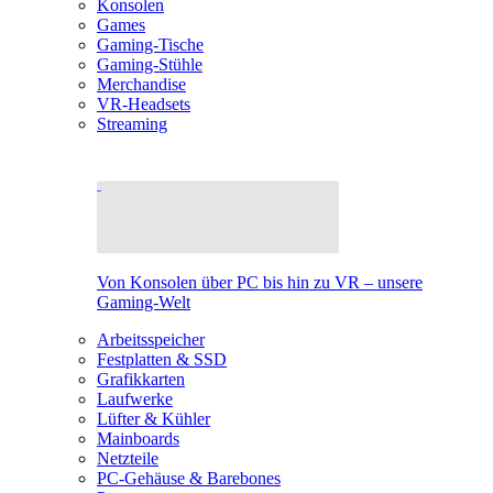
Konsolen
Games
Gaming-Tische
Gaming-Stühle
Merchandise
VR-Headsets
Streaming
Von Konsolen über PC bis hin zu VR – unsere
Gaming-Welt
Arbeitsspeicher
Festplatten & SSD
Grafikkarten
Laufwerke
Lüfter & Kühler
Mainboards
Netzteile
PC-Gehäuse & Barebones