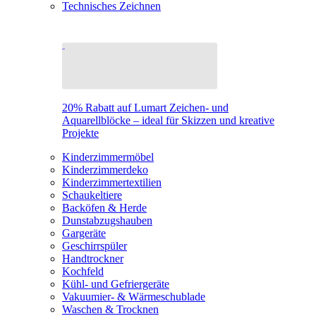
Technisches Zeichnen
20% Rabatt auf Lumart Zeichen- und
Aquarellblöcke – ideal für Skizzen und kreative
Projekte
Kinderzimmermöbel
Kinderzimmerdeko
Kinderzimmertextilien
Schaukeltiere
Backöfen & Herde
Dunstabzugshauben
Gargeräte
Geschirrspüler
Handtrockner
Kochfeld
Kühl- und Gefriergeräte
Vakuumier- & Wärmeschublade
Waschen & Trocknen