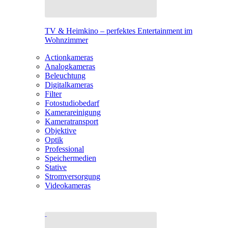
TV & Heimkino – perfektes Entertainment im
Wohnzimmer
Actionkameras
Analogkameras
Beleuchtung
Digitalkameras
Filter
Fotostudiobedarf
Kamerareinigung
Kameratransport
Objektive
Optik
Professional
Speichermedien
Stative
Stromversorgung
Videokameras