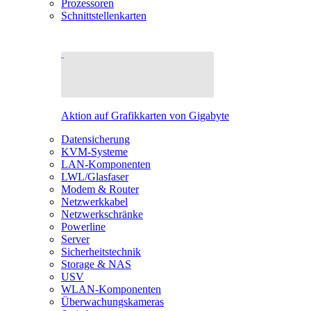
Prozessoren
Schnittstellenkarten
Aktion auf Grafikkarten von Gigabyte
Datensicherung
KVM-Systeme
LAN-Komponenten
LWL/Glasfaser
Modem & Router
Netzwerkkabel
Netzwerkschränke
Powerline
Server
Sicherheitstechnik
Storage & NAS
USV
WLAN-Komponenten
Überwachungskameras