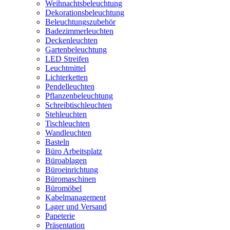
Weihnachtsbeleuchtung
Dekorationsbeleuchtung
Beleuchtungszubehör
Badezimmerleuchten
Deckenleuchten
Gartenbeleuchtung
LED Streifen
Leuchtmittel
Lichterketten
Pendelleuchten
Pflanzenbeleuchtung
Schreibtischleuchten
Stehleuchten
Tischleuchten
Wandleuchten
Basteln
Büro Arbeitsplatz
Büroablagen
Büroeinrichtung
Büromaschinen
Büromöbel
Kabelmanagement
Lager und Versand
Papeterie
Präsentation