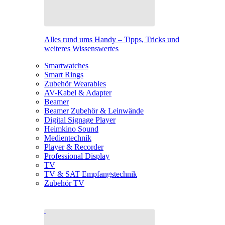
Alles rund ums Handy – Tipps, Tricks und
weiteres Wissenswertes
Smartwatches
Smart Rings
Zubehör Wearables
AV-Kabel & Adapter
Beamer
Beamer Zubehör & Leinwände
Digital Signage Player
Heimkino Sound
Medientechnik
Player & Recorder
Professional Display
TV
TV & SAT Empfangstechnik
Zubehör TV