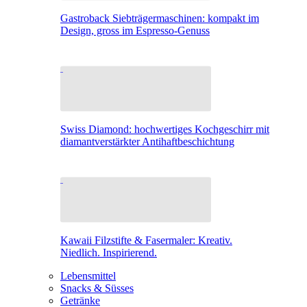
Gastroback Siebträgermaschinen: kompakt im
Design, gross im Espresso-Genuss
Swiss Diamond: hochwertiges Kochgeschirr mit
diamantverstärkter Antihaftbeschichtung
Kawaii Filzstifte & Fasermaler: Kreativ.
Niedlich. Inspirierend.
Lebensmittel
Snacks & Süsses
Getränke