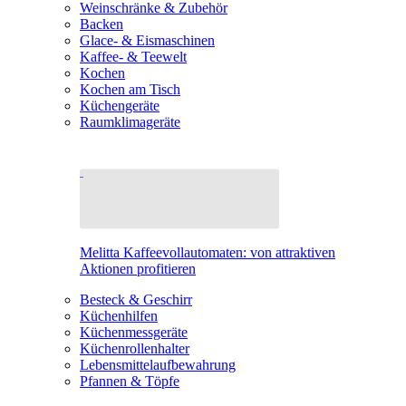
Weinschränke & Zubehör
Backen
Glace- & Eismaschinen
Kaffee- & Teewelt
Kochen
Kochen am Tisch
Küchengeräte
Raumklimageräte
Melitta Kaffeevollautomaten: von attraktiven
Aktionen profitieren
Besteck & Geschirr
Küchenhilfen
Küchenmessgeräte
Küchenrollenhalter
Lebensmittelaufbewahrung
Pfannen & Töpfe