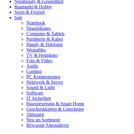
Neu
Beauty & Gesundheit
Baumarkt & Hobby
Sport & Freizeit
Sale
Notebook
Smartphones
Computer & Tablets
Peripherie & Kabel
Handy & Telefonie
Wearables
TV & Heimkino
Foto & Video
Audio
Gaming
PC Komponenten
Netzwerk & Server
Sound & Light
Software
IT Sicherheit
Haussteuerung & Smart Home
Geschenkkarten & Gutscheine
Aktionen
Neu im Sortiment
Bewusste Alternativen