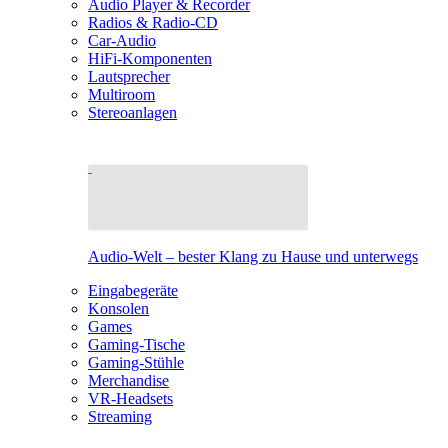
Audio Player & Recorder
Radios & Radio-CD
Car-Audio
HiFi-Komponenten
Lautsprecher
Multiroom
Stereoanlagen
Audio-Welt – bester Klang zu Hause und unterwegs
Eingabegeräte
Konsolen
Games
Gaming-Tische
Gaming-Stühle
Merchandise
VR-Headsets
Streaming