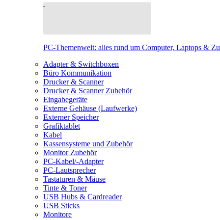
PC-Themenwelt: alles rund um Computer, Laptops & Z
Adapter & Switchboxen
Büro Kommunikation
Drucker & Scanner
Drucker & Scanner Zubehör
Eingabegeräte
Externe Gehäuse (Laufwerke)
Externer Speicher
Grafiktablet
Kabel
Kassensysteme und Zubehör
Monitor Zubehör
PC-Kabel/-Adapter
PC-Lautsprecher
Tastaturen & Mäuse
Tinte & Toner
USB Hubs & Cardreader
USB Sticks
Monitore