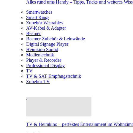
Alles rund ums Handy – Tipps, Tricks und weiteres Wis
Smartwatches
Smart Rings
Zubehör Wearables
AV-Kabel & Adapter
Beamer
Beamer Zubehör & Leinwände
Digital Signage Player
Heimkino Sound
Medientechnik
Player & Recorder
Professional Display
TV
TV & SAT Empfangstechnik
Zubehör TV
TV & Heimkino – perfektes Entertainment im Wohnzim