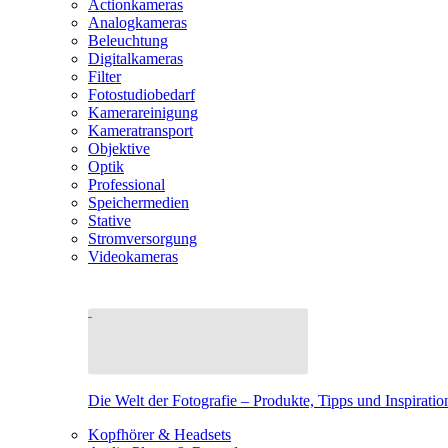
Actionkameras
Analogkameras
Beleuchtung
Digitalkameras
Filter
Fotostudiobedarf
Kamerareinigung
Kameratransport
Objektive
Optik
Professional
Speichermedien
Stative
Stromversorgung
Videokameras
Die Welt der Fotografie – Produkte, Tipps und Inspiratio
Kopfhörer & Headsets