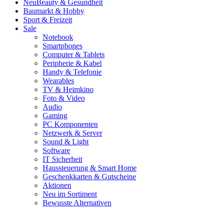
Neu
Beauty & Gesundheit
Baumarkt & Hobby
Sport & Freizeit
Sale
Notebook
Smartphones
Computer & Tablets
Peripherie & Kabel
Handy & Telefonie
Wearables
TV & Heimkino
Foto & Video
Audio
Gaming
PC Komponenten
Netzwerk & Server
Sound & Light
Software
IT Sicherheit
Haussteuerung & Smart Home
Geschenkkarten & Gutscheine
Aktionen
Neu im Sortiment
Bewusste Alternativen