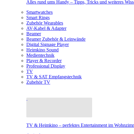
Alles rund ums Handy – Tipps, Tricks und weiteres Wis
Smartwatches
Smart Rings
Zubehör Wearables
AV-Kabel & Adapter
Beamer
Beamer Zubehör & Leinwände
Digital Signage Player
Heimkino Sound
Medientechnik
Player & Recorder
Professional Display
TV
TV & SAT Empfangstechnik
Zubehör TV
TV & Heimkino – perfektes Entertainment im Wohnzim