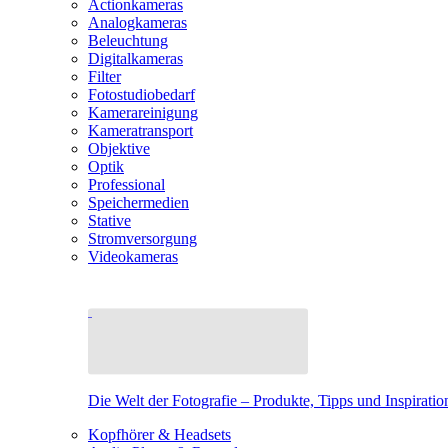
Actionkameras
Analogkameras
Beleuchtung
Digitalkameras
Filter
Fotostudiobedarf
Kamerareinigung
Kameratransport
Objektive
Optik
Professional
Speichermedien
Stative
Stromversorgung
Videokameras
Die Welt der Fotografie – Produkte, Tipps und Inspiratio
Kopfhörer & Headsets