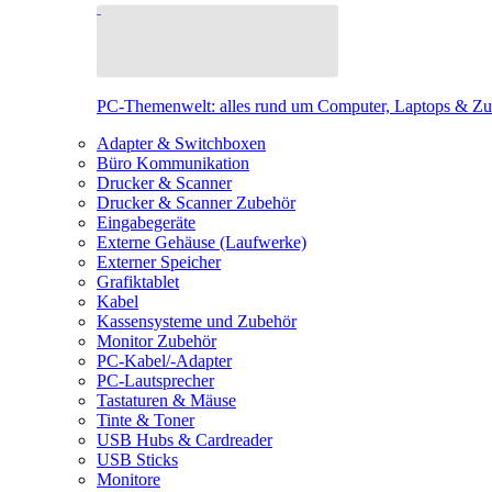
PC-Themenwelt: alles rund um Computer, Laptops & Z
Adapter & Switchboxen
Büro Kommunikation
Drucker & Scanner
Drucker & Scanner Zubehör
Eingabegeräte
Externe Gehäuse (Laufwerke)
Externer Speicher
Grafiktablet
Kabel
Kassensysteme und Zubehör
Monitor Zubehör
PC-Kabel/-Adapter
PC-Lautsprecher
Tastaturen & Mäuse
Tinte & Toner
USB Hubs & Cardreader
USB Sticks
Monitore