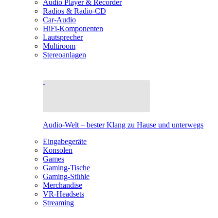
Audio Player & Recorder
Radios & Radio-CD
Car-Audio
HiFi-Komponenten
Lautsprecher
Multiroom
Stereoanlagen
Audio-Welt – bester Klang zu Hause und unterwegs
Eingabegeräte
Konsolen
Games
Gaming-Tische
Gaming-Stühle
Merchandise
VR-Headsets
Streaming