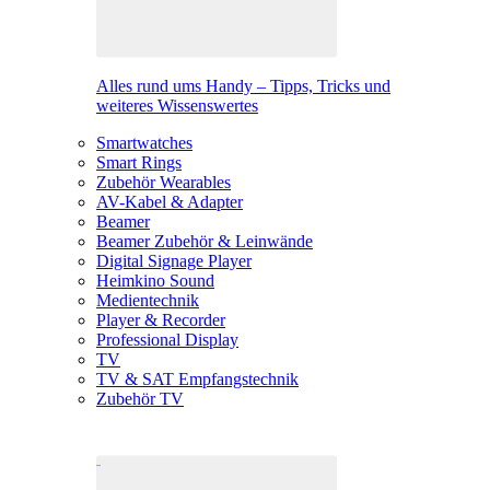
Alles rund ums Handy – Tipps, Tricks und
weiteres Wissenswertes
Smartwatches
Smart Rings
Zubehör Wearables
AV-Kabel & Adapter
Beamer
Beamer Zubehör & Leinwände
Digital Signage Player
Heimkino Sound
Medientechnik
Player & Recorder
Professional Display
TV
TV & SAT Empfangstechnik
Zubehör TV