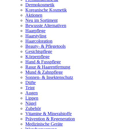
Dermokosmetik
Koreanische Kosmetik
Aktionen
Neu im Sortiment
Bewusste Alternativen
Haarpflege
Haarstyling
Haarcoloration
Beauty- & Pflegetools
Gesichtspflege
Körperpflege
Hand & Fusspflege
Rasur & Haarentfernung
Mund & Zahnpflege
Sonnen- & Insektenschutz
Düfte
Teint
Augen
Lippen
Nägel
Zubehör
Vitamine & Mineralstoffe
Prävention & Regeneration
Medizinische Geräte