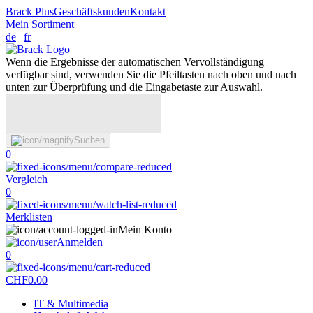
Brack Plus
Geschäftskunden
Kontakt
Mein Sortiment
de
|
fr
Wenn die Ergebnisse der automatischen Vervollständigung
verfügbar sind, verwenden Sie die Pfeiltasten nach oben und nach
unten zur Überprüfung und die Eingabetaste zur Auswahl.
Suchen
0
Vergleich
0
Merklisten
Mein Konto
Anmelden
0
CHF
0.00
IT & Multimedia