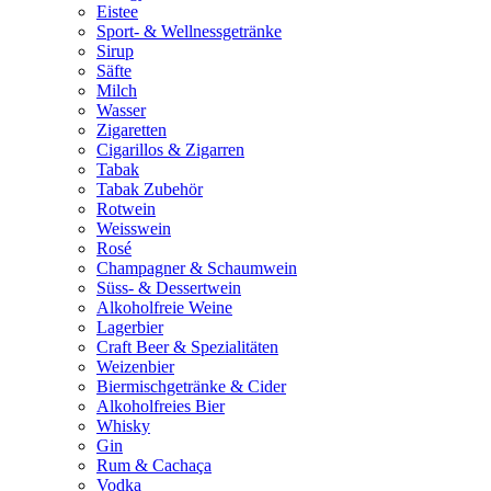
Eistee
Sport- & Wellnessgetränke
Sirup
Säfte
Milch
Wasser
Zigaretten
Cigarillos & Zigarren
Tabak
Tabak Zubehör
Rotwein
Weisswein
Rosé
Champagner & Schaumwein
Süss- & Dessertwein
Alkoholfreie Weine
Lagerbier
Craft Beer & Spezialitäten
Weizenbier
Biermischgetränke & Cider
Alkoholfreies Bier
Whisky
Gin
Rum & Cachaça
Vodka