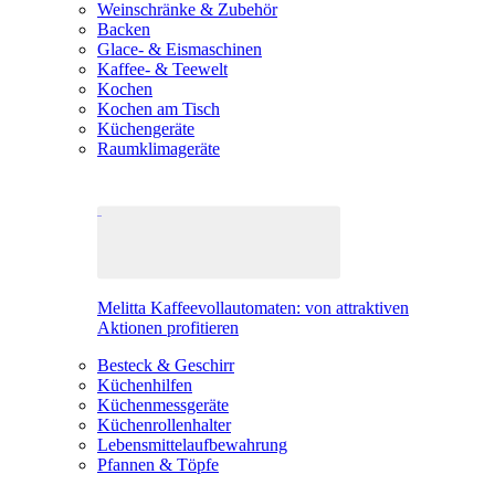
Weinschränke & Zubehör
Backen
Glace- & Eismaschinen
Kaffee- & Teewelt
Kochen
Kochen am Tisch
Küchengeräte
Raumklimageräte
Melitta Kaffeevollautomaten: von attraktiven
Aktionen profitieren
Besteck & Geschirr
Küchenhilfen
Küchenmessgeräte
Küchenrollenhalter
Lebensmittelaufbewahrung
Pfannen & Töpfe