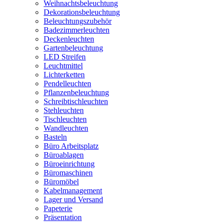
Weihnachtsbeleuchtung
Dekorationsbeleuchtung
Beleuchtungszubehör
Badezimmerleuchten
Deckenleuchten
Gartenbeleuchtung
LED Streifen
Leuchtmittel
Lichterketten
Pendelleuchten
Pflanzenbeleuchtung
Schreibtischleuchten
Stehleuchten
Tischleuchten
Wandleuchten
Basteln
Büro Arbeitsplatz
Büroablagen
Büroeinrichtung
Büromaschinen
Büromöbel
Kabelmanagement
Lager und Versand
Papeterie
Präsentation