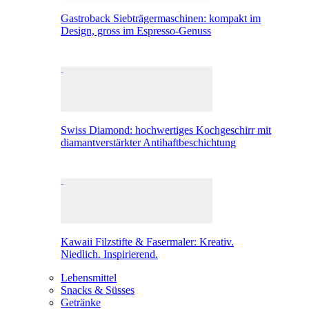
Gastroback Siebträgermaschinen: kompakt im
Design, gross im Espresso-Genuss
Swiss Diamond: hochwertiges Kochgeschirr mit
diamantverstärkter Antihaftbeschichtung
Kawaii Filzstifte & Fasermaler: Kreativ.
Niedlich. Inspirierend.
Lebensmittel
Snacks & Süsses
Getränke