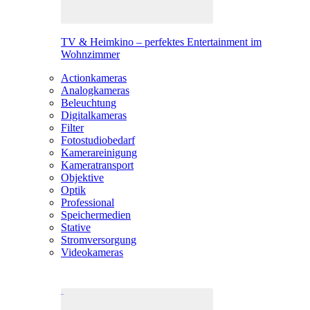
TV & Heimkino – perfektes Entertainment im
Wohnzimmer
Actionkameras
Analogkameras
Beleuchtung
Digitalkameras
Filter
Fotostudiobedarf
Kamerareinigung
Kameratransport
Objektive
Optik
Professional
Speichermedien
Stative
Stromversorgung
Videokameras