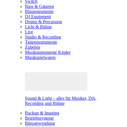
Switch
Bass & Gitarren
Blasinstrumente
DJ Equipment
Drums & Percussion
Licht & Bühne
Live
Studio & Recording
Tasteninstrumente
Zubehör
Musikinstrumente Kinder
Musikspielwaren
Sound & Light – alles für Musiker, DJs,
Recording und Bühne
Backup & Imaging
Betriebssysteme
Büroanwendung