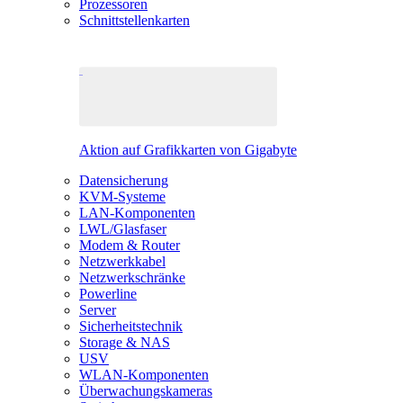
Prozessoren
Schnittstellenkarten
Aktion auf Grafikkarten von Gigabyte
Datensicherung
KVM-Systeme
LAN-Komponenten
LWL/Glasfaser
Modem & Router
Netzwerkkabel
Netzwerkschränke
Powerline
Server
Sicherheitstechnik
Storage & NAS
USV
WLAN-Komponenten
Überwachungskameras