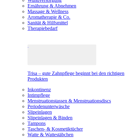
Wundversorgung
Ernährung & Abnehmen
Massage & Wellness
Aromatherapie & Co.
Sanität & Hilfsmittel
Therapiebedarf
Trisa – gute Zahnpflege beginnt bei den richtigen
Produkten
Inkontinenz
Intimpflege
Menstruationstassen & Menstruationsdiscs
Periodenunterwäsche
Slipeinlagen
Slipeinlagen & Binden
Tampons
Taschen- & Kosmetiktücher
Watte & Wattestäbchen