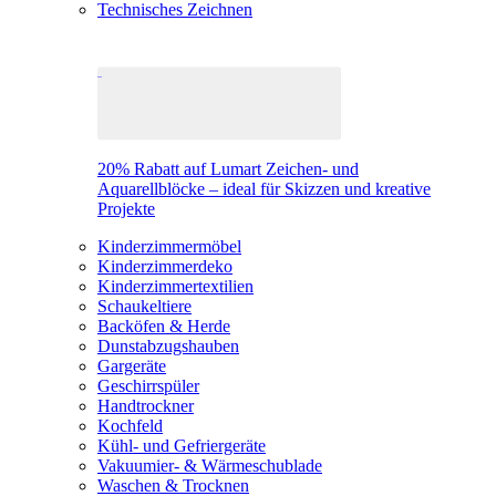
Technisches Zeichnen
20% Rabatt auf Lumart Zeichen- und
Aquarellblöcke – ideal für Skizzen und kreative
Projekte
Kinderzimmermöbel
Kinderzimmerdeko
Kinderzimmertextilien
Schaukeltiere
Backöfen & Herde
Dunstabzugshauben
Gargeräte
Geschirrspüler
Handtrockner
Kochfeld
Kühl- und Gefriergeräte
Vakuumier- & Wärmeschublade
Waschen & Trocknen