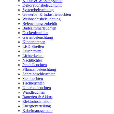
Küche & Wassersysteme
Dekorationsbeleuchtung
Systembeleuchtung
Gewerbe- & Industrieleuchten
Weihnachtsbeleuchtung
Beleuchtungszubehör
Badezimmerleuchten
Deckenleuchten
Gartenbeleuchtung
Kinderlampen
LED Streifen
Leuchtmittel
Lichterketten
Nachtlichter
Pendelleuchten
Pflanzenbeleuchtung
Schreibtischleuchten
Stehleuchten
Tischleuchten
Unterbauleuchten
Wandleuchten
Batterien & Akkus
Elektroinstallation
Energieverteilung
Kabelmanagement