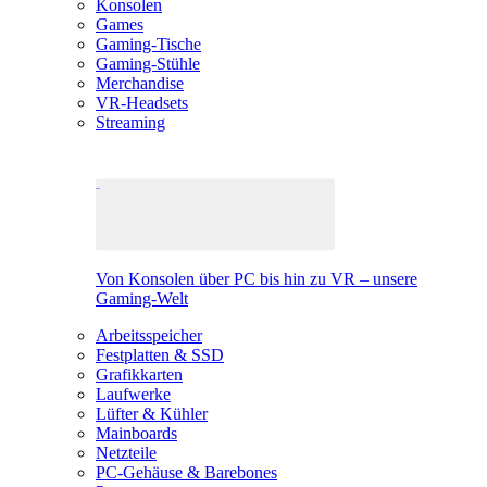
Konsolen
Games
Gaming-Tische
Gaming-Stühle
Merchandise
VR-Headsets
Streaming
Von Konsolen über PC bis hin zu VR – unsere
Gaming-Welt
Arbeitsspeicher
Festplatten & SSD
Grafikkarten
Laufwerke
Lüfter & Kühler
Mainboards
Netzteile
PC-Gehäuse & Barebones