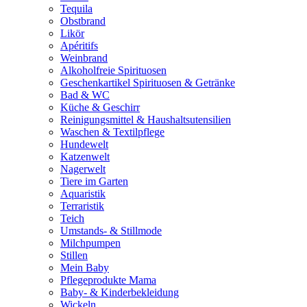
Tequila
Obstbrand
Likör
Apéritifs
Weinbrand
Alkoholfreie Spirituosen
Geschenkartikel Spirituosen & Getränke
Bad & WC
Küche & Geschirr
Reinigungsmittel & Haushaltsutensilien
Waschen & Textilpflege
Hundewelt
Katzenwelt
Nagerwelt
Tiere im Garten
Aquaristik
Terraristik
Teich
Umstands- & Stillmode
Milchpumpen
Stillen
Mein Baby
Pflegeprodukte Mama
Baby- & Kinderbekleidung
Wickeln