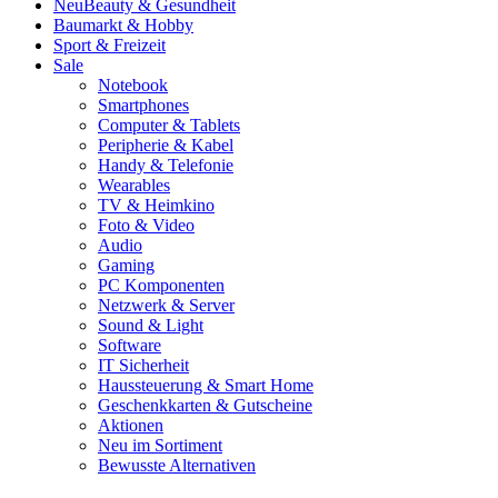
Neu
Beauty & Gesundheit
Baumarkt & Hobby
Sport & Freizeit
Sale
Notebook
Smartphones
Computer & Tablets
Peripherie & Kabel
Handy & Telefonie
Wearables
TV & Heimkino
Foto & Video
Audio
Gaming
PC Komponenten
Netzwerk & Server
Sound & Light
Software
IT Sicherheit
Haussteuerung & Smart Home
Geschenkkarten & Gutscheine
Aktionen
Neu im Sortiment
Bewusste Alternativen