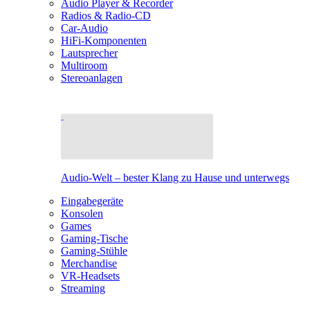
Audio Player & Recorder
Radios & Radio-CD
Car-Audio
HiFi-Komponenten
Lautsprecher
Multiroom
Stereoanlagen
Audio-Welt – bester Klang zu Hause und unterwegs
Eingabegeräte
Konsolen
Games
Gaming-Tische
Gaming-Stühle
Merchandise
VR-Headsets
Streaming