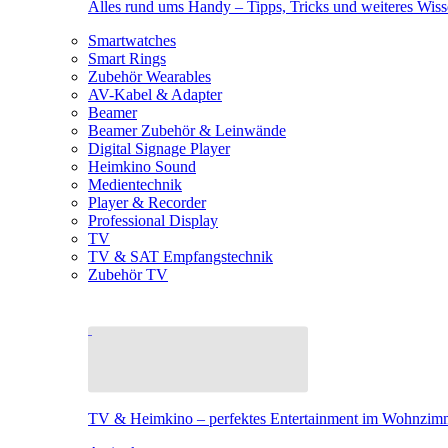
Alles rund ums Handy – Tipps, Tricks und weiteres Wis
Smartwatches
Smart Rings
Zubehör Wearables
AV-Kabel & Adapter
Beamer
Beamer Zubehör & Leinwände
Digital Signage Player
Heimkino Sound
Medientechnik
Player & Recorder
Professional Display
TV
TV & SAT Empfangstechnik
Zubehör TV
TV & Heimkino – perfektes Entertainment im Wohnzim