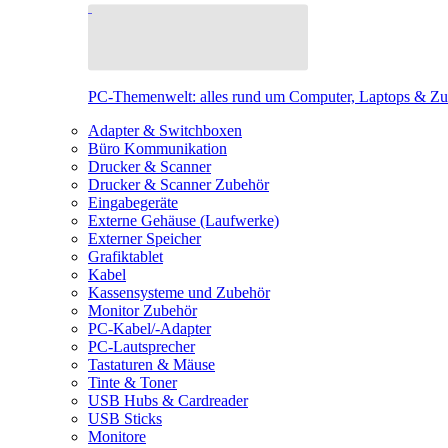
PC-Themenwelt: alles rund um Computer, Laptops & Z
Adapter & Switchboxen
Büro Kommunikation
Drucker & Scanner
Drucker & Scanner Zubehör
Eingabegeräte
Externe Gehäuse (Laufwerke)
Externer Speicher
Grafiktablet
Kabel
Kassensysteme und Zubehör
Monitor Zubehör
PC-Kabel/-Adapter
PC-Lautsprecher
Tastaturen & Mäuse
Tinte & Toner
USB Hubs & Cardreader
USB Sticks
Monitore