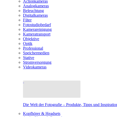
Actionkameras
Analogkameras
Beleuchtung
Digitalkameras
Filter
Fotostudiobedarf
Kamerareinigung
Kameratransport
Objektive
Optik
Professional
Speichermedien
Stative
Stromversorgung
Videokameras
Die Welt der Fotografie – Produkte, Tipps und Inspiratio
Kopfhörer & Headsets