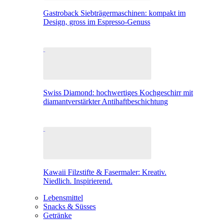
Gastroback Siebträgermaschinen: kompakt im
Design, gross im Espresso-Genuss
Swiss Diamond: hochwertiges Kochgeschirr mit
diamantverstärkter Antihaftbeschichtung
Kawaii Filzstifte & Fasermaler: Kreativ.
Niedlich. Inspirierend.
Lebensmittel
Snacks & Süsses
Getränke