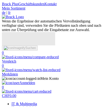
Brack Plus
Geschäftskunden
Kontakt
Mein Sortiment
de
|
fr
Wenn die Ergebnisse der automatischen Vervollständigung
verfügbar sind, verwenden Sie die Pfeiltasten nach oben und nach
unten zur Überprüfung und die Eingabetaste zur Auswahl.
Suchen
0
Vergleich
0
Merklisten
Mein Konto
Anmelden
0
CHF
0.00
IT & Multimedia