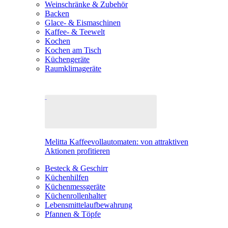
Weinschränke & Zubehör
Backen
Glace- & Eismaschinen
Kaffee- & Teewelt
Kochen
Kochen am Tisch
Küchengeräte
Raumklimageräte
Melitta Kaffeevollautomaten: von attraktiven
Aktionen profitieren
Besteck & Geschirr
Küchenhilfen
Küchenmessgeräte
Küchenrollenhalter
Lebensmittelaufbewahrung
Pfannen & Töpfe