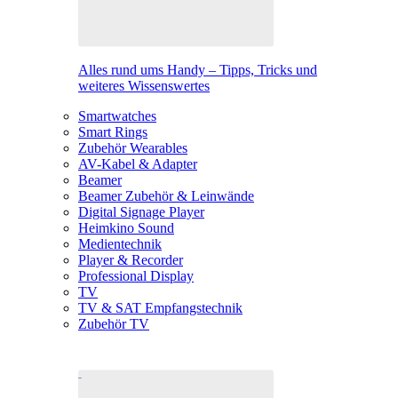
Alles rund ums Handy – Tipps, Tricks und
weiteres Wissenswertes
Smartwatches
Smart Rings
Zubehör Wearables
AV-Kabel & Adapter
Beamer
Beamer Zubehör & Leinwände
Digital Signage Player
Heimkino Sound
Medientechnik
Player & Recorder
Professional Display
TV
TV & SAT Empfangstechnik
Zubehör TV