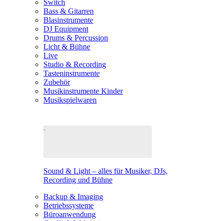
Switch
Bass & Gitarren
Blasinstrumente
DJ Equipment
Drums & Percussion
Licht & Bühne
Live
Studio & Recording
Tasteninstrumente
Zubehör
Musikinstrumente Kinder
Musikspielwaren
Sound & Light – alles für Musiker, DJs,
Recording und Bühne
Backup & Imaging
Betriebssysteme
Büroanwendung