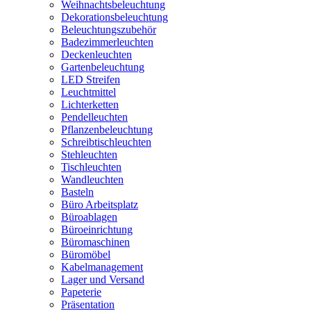
Weihnachtsbeleuchtung
Dekorationsbeleuchtung
Beleuchtungszubehör
Badezimmerleuchten
Deckenleuchten
Gartenbeleuchtung
LED Streifen
Leuchtmittel
Lichterketten
Pendelleuchten
Pflanzenbeleuchtung
Schreibtischleuchten
Stehleuchten
Tischleuchten
Wandleuchten
Basteln
Büro Arbeitsplatz
Büroablagen
Büroeinrichtung
Büromaschinen
Büromöbel
Kabelmanagement
Lager und Versand
Papeterie
Präsentation