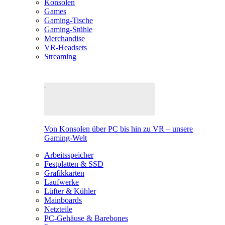
Konsolen
Games
Gaming-Tische
Gaming-Stühle
Merchandise
VR-Headsets
Streaming
Von Konsolen über PC bis hin zu VR – unsere
Gaming-Welt
Arbeitsspeicher
Festplatten & SSD
Grafikkarten
Laufwerke
Lüfter & Kühler
Mainboards
Netzteile
PC-Gehäuse & Barebones