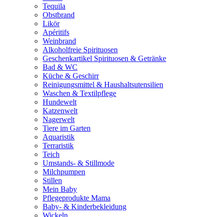
Tequila
Obstbrand
Likör
Apéritifs
Weinbrand
Alkoholfreie Spirituosen
Geschenkartikel Spirituosen & Getränke
Bad & WC
Küche & Geschirr
Reinigungsmittel & Haushaltsutensilien
Waschen & Textilpflege
Hundewelt
Katzenwelt
Nagerwelt
Tiere im Garten
Aquaristik
Terraristik
Teich
Umstands- & Stillmode
Milchpumpen
Stillen
Mein Baby
Pflegeprodukte Mama
Baby- & Kinderbekleidung
Wickeln