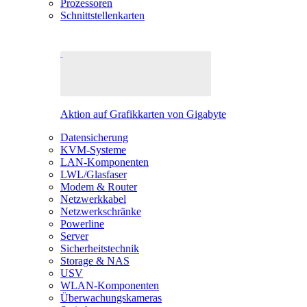
Prozessoren
Schnittstellenkarten
Aktion auf Grafikkarten von Gigabyte
Datensicherung
KVM-Systeme
LAN-Komponenten
LWL/Glasfaser
Modem & Router
Netzwerkkabel
Netzwerkschränke
Powerline
Server
Sicherheitstechnik
Storage & NAS
USV
WLAN-Komponenten
Überwachungskameras