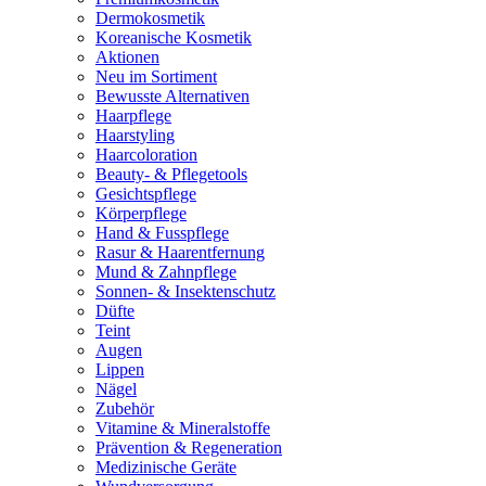
Dermokosmetik
Koreanische Kosmetik
Aktionen
Neu im Sortiment
Bewusste Alternativen
Haarpflege
Haarstyling
Haarcoloration
Beauty- & Pflegetools
Gesichtspflege
Körperpflege
Hand & Fusspflege
Rasur & Haarentfernung
Mund & Zahnpflege
Sonnen- & Insektenschutz
Düfte
Teint
Augen
Lippen
Nägel
Zubehör
Vitamine & Mineralstoffe
Prävention & Regeneration
Medizinische Geräte