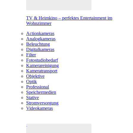
TV & Heimkino – perfektes Entertainment im
Wohnzimmer
Actionkameras
Analogkameras
Beleuchtung
Digitalkameras
Filter
Fotostudiobedarf
Kamerareinigung
Kameratransport
Objektive
Optik
Professional
Speichermedien
Stative
Stromversorgung
Videokameras