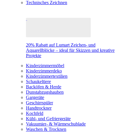
Technisches Zeichnen
20% Rabatt auf Lumart Zeichen- und
Aquarellblöcke – ideal für Skizzen und kreative
Projekte
Kinderzimmermöbel
Kinderzimmerdeko
Kinderzimmertextilien
Schaukeltiere
Backöfen & Herde
Dunstabzugshauben
Gargeräte
Geschirrspüler
Handtrockner
Kochfeld
Kühl- und Gefriergeräte
Vakuumier- & Wärmeschublade
Waschen & Trocknen