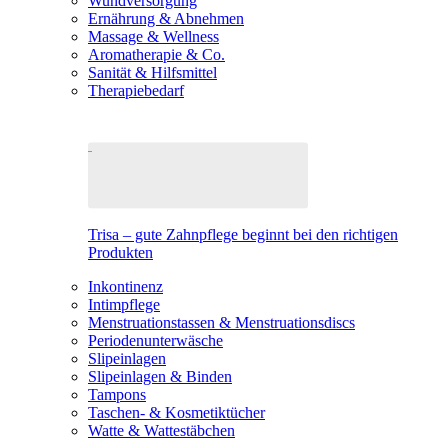
Wundversorgung
Ernährung & Abnehmen
Massage & Wellness
Aromatherapie & Co.
Sanität & Hilfsmittel
Therapiebedarf
Trisa – gute Zahnpflege beginnt bei den richtigen
Produkten
Inkontinenz
Intimpflege
Menstruationstassen & Menstruationsdiscs
Periodenunterwäsche
Slipeinlagen
Slipeinlagen & Binden
Tampons
Taschen- & Kosmetiktücher
Watte & Wattestäbchen