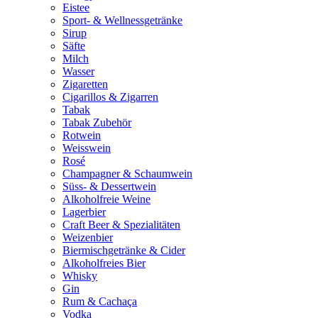
Eistee
Sport- & Wellnessgetränke
Sirup
Säfte
Milch
Wasser
Zigaretten
Cigarillos & Zigarren
Tabak
Tabak Zubehör
Rotwein
Weisswein
Rosé
Champagner & Schaumwein
Süss- & Dessertwein
Alkoholfreie Weine
Lagerbier
Craft Beer & Spezialitäten
Weizenbier
Biermischgetränke & Cider
Alkoholfreies Bier
Whisky
Gin
Rum & Cachaça
Vodka