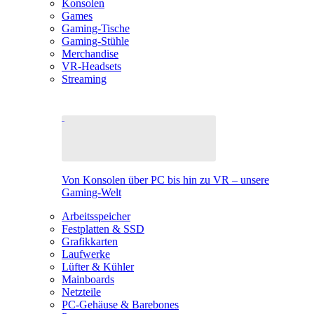
Konsolen
Games
Gaming-Tische
Gaming-Stühle
Merchandise
VR-Headsets
Streaming
Von Konsolen über PC bis hin zu VR – unsere
Gaming-Welt
Arbeitsspeicher
Festplatten & SSD
Grafikkarten
Laufwerke
Lüfter & Kühler
Mainboards
Netzteile
PC-Gehäuse & Barebones