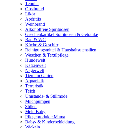
Tequila
Obstbrand
Likör
Apéritifs
Weinbrand
Alkoholfreie Spirituosen
Geschenkartikel Spirituosen & Getränke
Bad & WC
Küche & Geschirr
Reinigungsmittel & Haushaltsutensilien
Waschen & Textilpflege
Hundewelt
Katzenwelt
Nagerwelt
Tiere im Garten
Aquaristik
Terraristik
Teich
Umstands- & Stillmode
Milchpumpen
Stillen
Mein Baby
Pflegeprodukte Mama
Baby- & Kinderbekleidung
Wickeln