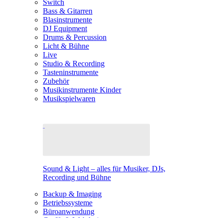
Switch
Bass & Gitarren
Blasinstrumente
DJ Equipment
Drums & Percussion
Licht & Bühne
Live
Studio & Recording
Tasteninstrumente
Zubehör
Musikinstrumente Kinder
Musikspielwaren
Sound & Light – alles für Musiker, DJs,
Recording und Bühne
Backup & Imaging
Betriebssysteme
Büroanwendung