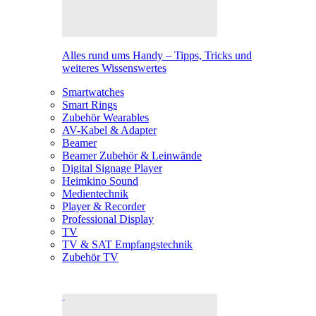
Alles rund ums Handy – Tipps, Tricks und
weiteres Wissenswertes
Smartwatches
Smart Rings
Zubehör Wearables
AV-Kabel & Adapter
Beamer
Beamer Zubehör & Leinwände
Digital Signage Player
Heimkino Sound
Medientechnik
Player & Recorder
Professional Display
TV
TV & SAT Empfangstechnik
Zubehör TV