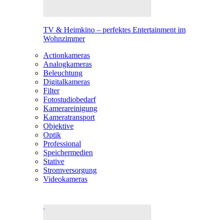
TV & Heimkino – perfektes Entertainment im
Wohnzimmer
Actionkameras
Analogkameras
Beleuchtung
Digitalkameras
Filter
Fotostudiobedarf
Kamerareinigung
Kameratransport
Objektive
Optik
Professional
Speichermedien
Stative
Stromversorgung
Videokameras