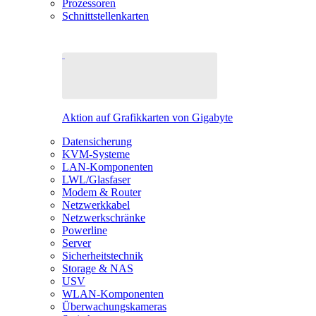
Prozessoren
Schnittstellenkarten
Aktion auf Grafikkarten von Gigabyte
Datensicherung
KVM-Systeme
LAN-Komponenten
LWL/Glasfaser
Modem & Router
Netzwerkkabel
Netzwerkschränke
Powerline
Server
Sicherheitstechnik
Storage & NAS
USV
WLAN-Komponenten
Überwachungskameras