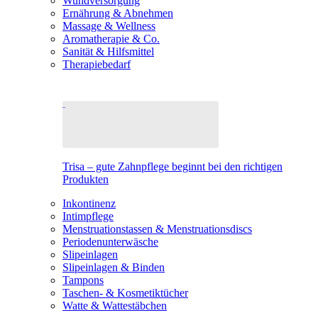
Wundversorgung
Ernährung & Abnehmen
Massage & Wellness
Aromatherapie & Co.
Sanität & Hilfsmittel
Therapiebedarf
Trisa – gute Zahnpflege beginnt bei den richtigen
Produkten
Inkontinenz
Intimpflege
Menstruationstassen & Menstruationsdiscs
Periodenunterwäsche
Slipeinlagen
Slipeinlagen & Binden
Tampons
Taschen- & Kosmetiktücher
Watte & Wattestäbchen