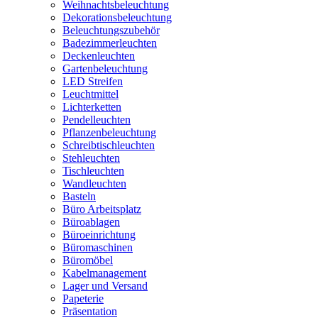
Weihnachtsbeleuchtung
Dekorationsbeleuchtung
Beleuchtungszubehör
Badezimmerleuchten
Deckenleuchten
Gartenbeleuchtung
LED Streifen
Leuchtmittel
Lichterketten
Pendelleuchten
Pflanzenbeleuchtung
Schreibtischleuchten
Stehleuchten
Tischleuchten
Wandleuchten
Basteln
Büro Arbeitsplatz
Büroablagen
Büroeinrichtung
Büromaschinen
Büromöbel
Kabelmanagement
Lager und Versand
Papeterie
Präsentation