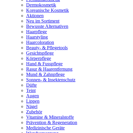
Dermokosmetik
Koreanische Kosmetik
Aktionen
Neu im Sortiment
Bewusste Alternativen
Haarpflege
Haarstyling
Haarcoloration
Beauty- & Pflegetools
Gesichtspflege
Körperpflege
Hand & Fusspflege
Rasur & Haarentfernung
Mund & Zahnpflege
Sonnen- & Insektenschutz
Düfte
Teint
Augen
Lippen
Nägel
Zubehör
Vitamine & Mineralstoffe
Prävention & Regeneration
Medizinische Geräte