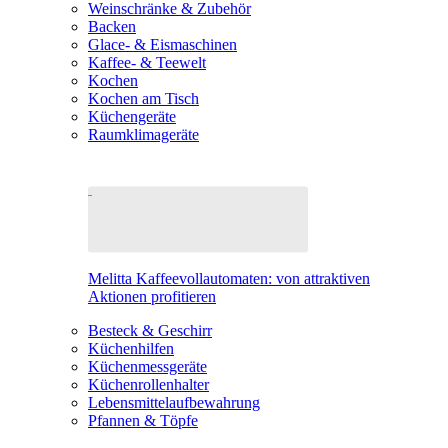
Weinschränke & Zubehör
Backen
Glace- & Eismaschinen
Kaffee- & Teewelt
Kochen
Kochen am Tisch
Küchengeräte
Raumklimageräte
Melitta Kaffeevollautomaten: von attraktiven
Aktionen profitieren
Besteck & Geschirr
Küchenhilfen
Küchenmessgeräte
Küchenrollenhalter
Lebensmittelaufbewahrung
Pfannen & Töpfe