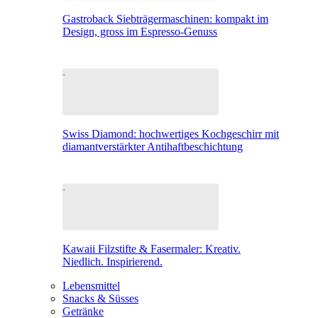
Gastroback Siebträgermaschinen: kompakt im
Design, gross im Espresso-Genuss
Swiss Diamond: hochwertiges Kochgeschirr mit
diamantverstärkter Antihaftbeschichtung
Kawaii Filzstifte & Fasermaler: Kreativ.
Niedlich. Inspirierend.
Lebensmittel
Snacks & Süsses
Getränke