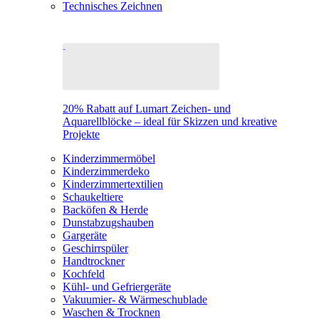
Technisches Zeichnen
20% Rabatt auf Lumart Zeichen- und
Aquarellblöcke – ideal für Skizzen und kreative
Projekte
Kinderzimmermöbel
Kinderzimmerdeko
Kinderzimmertextilien
Schaukeltiere
Backöfen & Herde
Dunstabzugshauben
Gargeräte
Geschirrspüler
Handtrockner
Kochfeld
Kühl- und Gefriergeräte
Vakuumier- & Wärmeschublade
Waschen & Trocknen