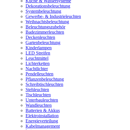
Küche & Wassersysteme
Dekorationsbeleuchtung
Systembeleuchtung
Gewerbe- & Industrieleuchten
Weihnachtsbeleuchtung
Beleuchtungszubehör
Badezimmerleuchten
Deckenleuchten
Gartenbeleuchtung
Kinderlampen
LED Streifen
Leuchtmittel
Lichterketten
Nachtlichter
Pendelleuchten
Pflanzenbeleuchtung
Schreibtischleuchten
Stehleuchten
Tischleuchten
Unterbauleuchten
Wandleuchten
Batterien & Akkus
Elektroinstallation
Energieverteilung
Kabelmanagement