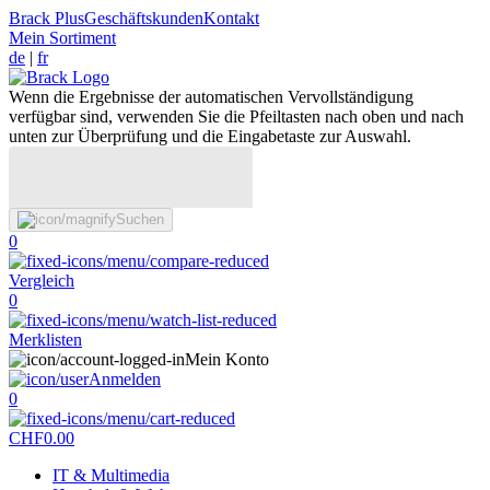
Brack Plus
Geschäftskunden
Kontakt
Mein Sortiment
de
|
fr
Wenn die Ergebnisse der automatischen Vervollständigung
verfügbar sind, verwenden Sie die Pfeiltasten nach oben und nach
unten zur Überprüfung und die Eingabetaste zur Auswahl.
Suchen
0
Vergleich
0
Merklisten
Mein Konto
Anmelden
0
CHF
0.00
IT & Multimedia