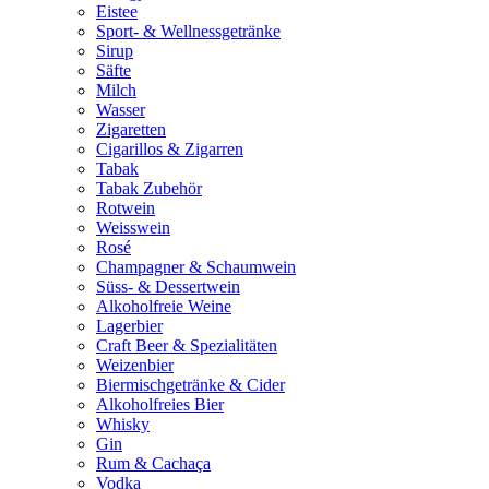
Eistee
Sport- & Wellnessgetränke
Sirup
Säfte
Milch
Wasser
Zigaretten
Cigarillos & Zigarren
Tabak
Tabak Zubehör
Rotwein
Weisswein
Rosé
Champagner & Schaumwein
Süss- & Dessertwein
Alkoholfreie Weine
Lagerbier
Craft Beer & Spezialitäten
Weizenbier
Biermischgetränke & Cider
Alkoholfreies Bier
Whisky
Gin
Rum & Cachaça
Vodka