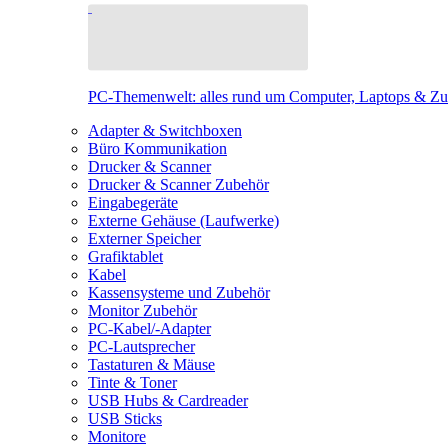
PC-Themenwelt: alles rund um Computer, Laptops & Z
Adapter & Switchboxen
Büro Kommunikation
Drucker & Scanner
Drucker & Scanner Zubehör
Eingabegeräte
Externe Gehäuse (Laufwerke)
Externer Speicher
Grafiktablet
Kabel
Kassensysteme und Zubehör
Monitor Zubehör
PC-Kabel/-Adapter
PC-Lautsprecher
Tastaturen & Mäuse
Tinte & Toner
USB Hubs & Cardreader
USB Sticks
Monitore