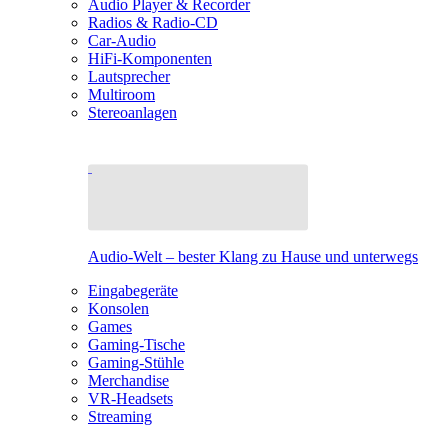
Audio Player & Recorder
Radios & Radio-CD
Car-Audio
HiFi-Komponenten
Lautsprecher
Multiroom
Stereoanlagen
Audio-Welt – bester Klang zu Hause und unterwegs
Eingabegeräte
Konsolen
Games
Gaming-Tische
Gaming-Stühle
Merchandise
VR-Headsets
Streaming