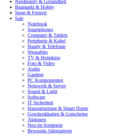
Neu
Beauty & Gesundheit
Baumarkt & Hobby
Sport & Freizeit
Sale
Notebook
Smartphones
Computer & Tablets
Peripherie & Kabel
Handy & Telefonie
Wearables
TV & Heimkino
Foto & Video
Audio
Gaming
PC Komponenten
Netzwerk & Server
Sound & Light
Software
IT Sicherheit
Haussteuerung & Smart Home
Geschenkkarten & Gutscheine
Aktionen
Neu im Sortiment
Bewusste Alternativen