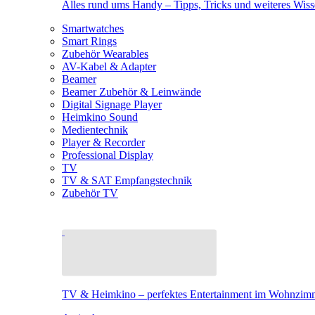
Alles rund ums Handy – Tipps, Tricks und weiteres Wis
Smartwatches
Smart Rings
Zubehör Wearables
AV-Kabel & Adapter
Beamer
Beamer Zubehör & Leinwände
Digital Signage Player
Heimkino Sound
Medientechnik
Player & Recorder
Professional Display
TV
TV & SAT Empfangstechnik
Zubehör TV
TV & Heimkino – perfektes Entertainment im Wohnzim