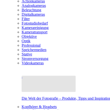
Actionkameras
Analogkameras
Beleuchtung
Digitalkameras
Filter
Fotostudiobedarf
Kamerareinigung
Kameratransport
Objektive
Optik
Professional
Speichermedien
Stative
Stromversorgung
Videokameras
Die Welt der Fotografie – Produkte, Tipps und Inspiratio
Kopfhörer & Headsets