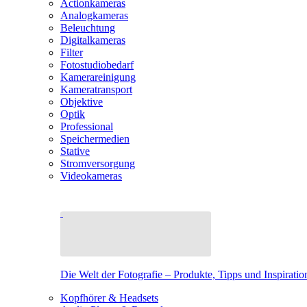
Actionkameras
Analogkameras
Beleuchtung
Digitalkameras
Filter
Fotostudiobedarf
Kamerareinigung
Kameratransport
Objektive
Optik
Professional
Speichermedien
Stative
Stromversorgung
Videokameras
Die Welt der Fotografie – Produkte, Tipps und Inspiratio
Kopfhörer & Headsets