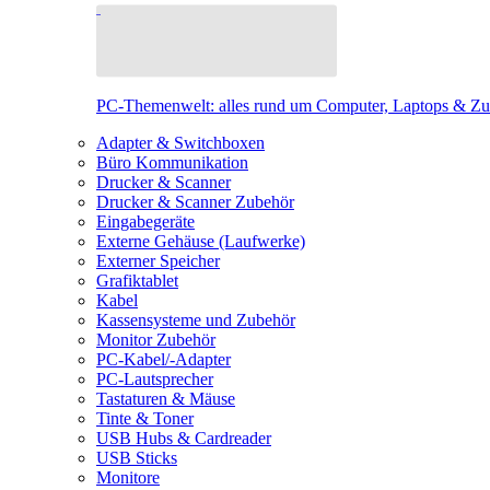
PC-Themenwelt: alles rund um Computer, Laptops & Z
Adapter & Switchboxen
Büro Kommunikation
Drucker & Scanner
Drucker & Scanner Zubehör
Eingabegeräte
Externe Gehäuse (Laufwerke)
Externer Speicher
Grafiktablet
Kabel
Kassensysteme und Zubehör
Monitor Zubehör
PC-Kabel/-Adapter
PC-Lautsprecher
Tastaturen & Mäuse
Tinte & Toner
USB Hubs & Cardreader
USB Sticks
Monitore