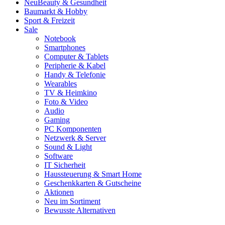
Neu
Beauty & Gesundheit
Baumarkt & Hobby
Sport & Freizeit
Sale
Notebook
Smartphones
Computer & Tablets
Peripherie & Kabel
Handy & Telefonie
Wearables
TV & Heimkino
Foto & Video
Audio
Gaming
PC Komponenten
Netzwerk & Server
Sound & Light
Software
IT Sicherheit
Haussteuerung & Smart Home
Geschenkkarten & Gutscheine
Aktionen
Neu im Sortiment
Bewusste Alternativen