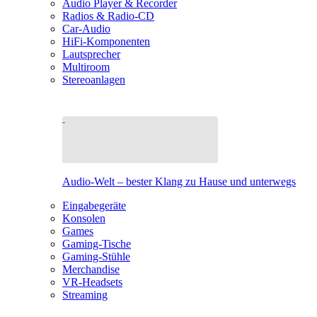
Audio Player & Recorder
Radios & Radio-CD
Car-Audio
HiFi-Komponenten
Lautsprecher
Multiroom
Stereoanlagen
Audio-Welt – bester Klang zu Hause und unterwegs
Eingabegeräte
Konsolen
Games
Gaming-Tische
Gaming-Stühle
Merchandise
VR-Headsets
Streaming