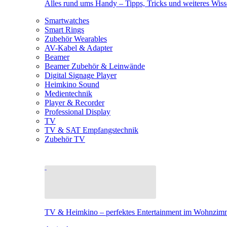
Alles rund ums Handy – Tipps, Tricks und weiteres Wis
Smartwatches
Smart Rings
Zubehör Wearables
AV-Kabel & Adapter
Beamer
Beamer Zubehör & Leinwände
Digital Signage Player
Heimkino Sound
Medientechnik
Player & Recorder
Professional Display
TV
TV & SAT Empfangstechnik
Zubehör TV
TV & Heimkino – perfektes Entertainment im Wohnzim