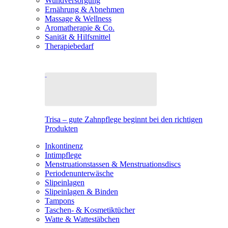
Wundversorgung
Ernährung & Abnehmen
Massage & Wellness
Aromatherapie & Co.
Sanität & Hilfsmittel
Therapiebedarf
Trisa – gute Zahnpflege beginnt bei den richtigen
Produkten
Inkontinenz
Intimpflege
Menstruationstassen & Menstruationsdiscs
Periodenunterwäsche
Slipeinlagen
Slipeinlagen & Binden
Tampons
Taschen- & Kosmetiktücher
Watte & Wattestäbchen