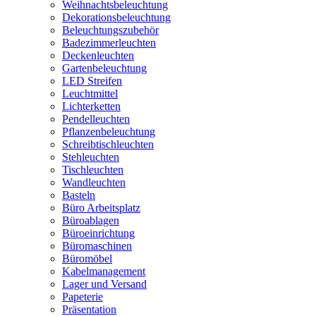
Weihnachtsbeleuchtung
Dekorationsbeleuchtung
Beleuchtungszubehör
Badezimmerleuchten
Deckenleuchten
Gartenbeleuchtung
LED Streifen
Leuchtmittel
Lichterketten
Pendelleuchten
Pflanzenbeleuchtung
Schreibtischleuchten
Stehleuchten
Tischleuchten
Wandleuchten
Basteln
Büro Arbeitsplatz
Büroablagen
Büroeinrichtung
Büromaschinen
Büromöbel
Kabelmanagement
Lager und Versand
Papeterie
Präsentation