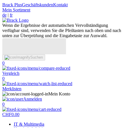
Brack Plus
Geschäftskunden
Kontakt
Mein Sortiment
de
|
fr
Wenn die Ergebnisse der automatischen Vervollständigung
verfügbar sind, verwenden Sie die Pfeiltasten nach oben und nach
unten zur Überprüfung und die Eingabetaste zur Auswahl.
Suchen
0
Vergleich
0
Merklisten
Mein Konto
Anmelden
0
CHF
0.00
IT & Multimedia