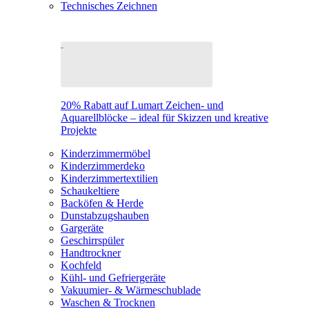
Technisches Zeichnen
20% Rabatt auf Lumart Zeichen- und
Aquarellblöcke – ideal für Skizzen und kreative
Projekte
Kinderzimmermöbel
Kinderzimmerdeko
Kinderzimmertextilien
Schaukeltiere
Backöfen & Herde
Dunstabzugshauben
Gargeräte
Geschirrspüler
Handtrockner
Kochfeld
Kühl- und Gefriergeräte
Vakuumier- & Wärmeschublade
Waschen & Trocknen