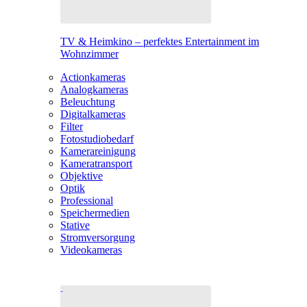
TV & Heimkino – perfektes Entertainment im
Wohnzimmer
Actionkameras
Analogkameras
Beleuchtung
Digitalkameras
Filter
Fotostudiobedarf
Kamerareinigung
Kameratransport
Objektive
Optik
Professional
Speichermedien
Stative
Stromversorgung
Videokameras