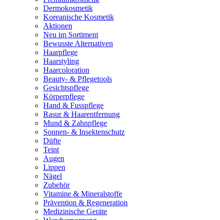
Dermokosmetik
Koreanische Kosmetik
Aktionen
Neu im Sortiment
Bewusste Alternativen
Haarpflege
Haarstyling
Haarcoloration
Beauty- & Pflegetools
Gesichtspflege
Körperpflege
Hand & Fusspflege
Rasur & Haarentfernung
Mund & Zahnpflege
Sonnen- & Insektenschutz
Düfte
Teint
Augen
Lippen
Nägel
Zubehör
Vitamine & Mineralstoffe
Prävention & Regeneration
Medizinische Geräte