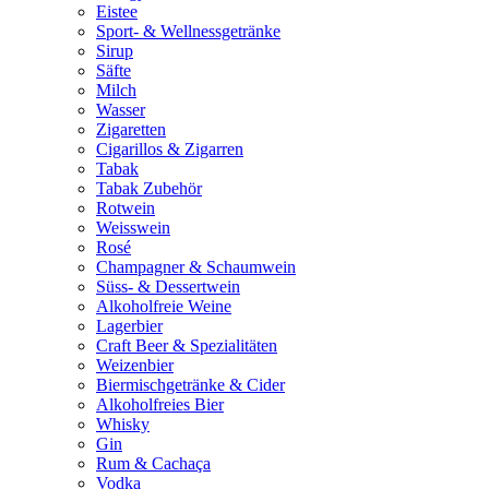
Eistee
Sport- & Wellnessgetränke
Sirup
Säfte
Milch
Wasser
Zigaretten
Cigarillos & Zigarren
Tabak
Tabak Zubehör
Rotwein
Weisswein
Rosé
Champagner & Schaumwein
Süss- & Dessertwein
Alkoholfreie Weine
Lagerbier
Craft Beer & Spezialitäten
Weizenbier
Biermischgetränke & Cider
Alkoholfreies Bier
Whisky
Gin
Rum & Cachaça
Vodka