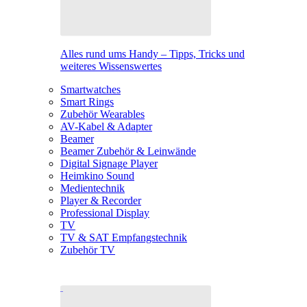
Alles rund ums Handy – Tipps, Tricks und
weiteres Wissenswertes
Smartwatches
Smart Rings
Zubehör Wearables
AV-Kabel & Adapter
Beamer
Beamer Zubehör & Leinwände
Digital Signage Player
Heimkino Sound
Medientechnik
Player & Recorder
Professional Display
TV
TV & SAT Empfangstechnik
Zubehör TV