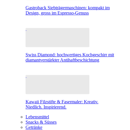
Gastroback Siebträgermaschinen: kompakt im
Design, gross im Espresso-Genuss
Swiss Diamond: hochwertiges Kochgeschirr mit
diamantverstärkter Antihaftbeschichtung
Kawaii Filzstifte & Fasermaler: Kreativ.
Niedlich. Inspirierend.
Lebensmittel
Snacks & Süsses
Getränke