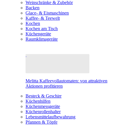
Weinschränke & Zubehör
Backen
Glace- & Eismaschinen
Kaffee- & Teewelt
Kochen
Kochen am Tisch
Küchengeräte
Raumklimageräte
Melitta Kaffeevollautomaten: von attraktiven
Aktionen profitieren
Besteck & Geschirr
Küchenhilfen
Küchenmessgeräte
Küchenrollenhalter
Lebensmittelaufbewahrung
Pfannen & Töpfe