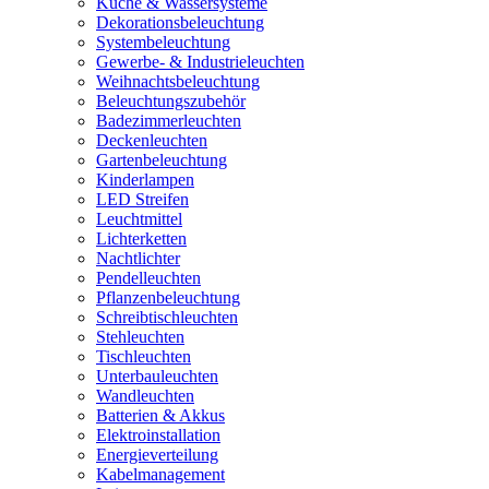
Küche & Wassersysteme
Dekorationsbeleuchtung
Systembeleuchtung
Gewerbe- & Industrieleuchten
Weihnachtsbeleuchtung
Beleuchtungszubehör
Badezimmerleuchten
Deckenleuchten
Gartenbeleuchtung
Kinderlampen
LED Streifen
Leuchtmittel
Lichterketten
Nachtlichter
Pendelleuchten
Pflanzenbeleuchtung
Schreibtischleuchten
Stehleuchten
Tischleuchten
Unterbauleuchten
Wandleuchten
Batterien & Akkus
Elektroinstallation
Energieverteilung
Kabelmanagement