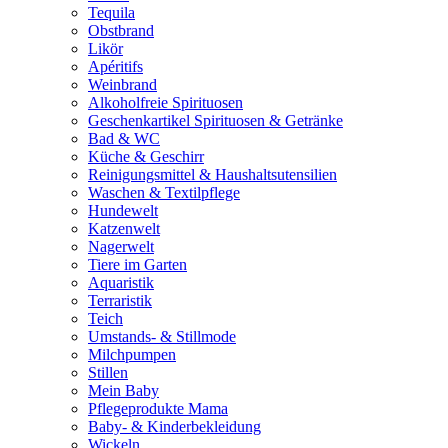
Tequila
Obstbrand
Likör
Apéritifs
Weinbrand
Alkoholfreie Spirituosen
Geschenkartikel Spirituosen & Getränke
Bad & WC
Küche & Geschirr
Reinigungsmittel & Haushaltsutensilien
Waschen & Textilpflege
Hundewelt
Katzenwelt
Nagerwelt
Tiere im Garten
Aquaristik
Terraristik
Teich
Umstands- & Stillmode
Milchpumpen
Stillen
Mein Baby
Pflegeprodukte Mama
Baby- & Kinderbekleidung
Wickeln