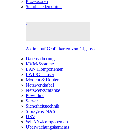
Prozessoren
Schnittstellenkarten
Aktion auf Grafikkarten von Gigabyte
Datensicherung
KVM-Systeme
LAN-Komponenten
LWL/Glasfaser
Modem & Router
Netzwerkkabel
Netzwerkschränke
Powerline
Server
Sicherheitstechnik
Storage & NAS
USV
WLAN-Komponenten
Überwachungskameras