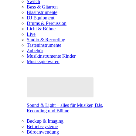
Switch
Bass & Gitarren
Blasinstrumente
DJ Equipment
Drums & Percussion
Licht & Bühne
Live
Studio & Recording
Tasteninstrumente
Zubehör
Musikinstrumente Kinder
Musikspielwaren
Sound & Light – alles für Musiker, DJs,
Recording und Bühne
Backup & Imaging
Betriebssysteme
Büroanwendung