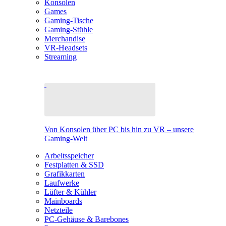
Konsolen
Games
Gaming-Tische
Gaming-Stühle
Merchandise
VR-Headsets
Streaming
Von Konsolen über PC bis hin zu VR – unsere
Gaming-Welt
Arbeitsspeicher
Festplatten & SSD
Grafikkarten
Laufwerke
Lüfter & Kühler
Mainboards
Netzteile
PC-Gehäuse & Barebones