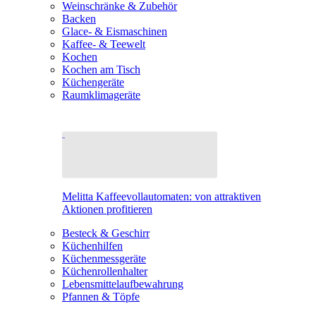
Weinschränke & Zubehör
Backen
Glace- & Eismaschinen
Kaffee- & Teewelt
Kochen
Kochen am Tisch
Küchengeräte
Raumklimageräte
Melitta Kaffeevollautomaten: von attraktiven
Aktionen profitieren
Besteck & Geschirr
Küchenhilfen
Küchenmessgeräte
Küchenrollenhalter
Lebensmittelaufbewahrung
Pfannen & Töpfe