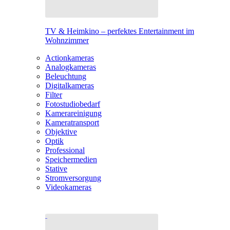
TV & Heimkino – perfektes Entertainment im
Wohnzimmer
Actionkameras
Analogkameras
Beleuchtung
Digitalkameras
Filter
Fotostudiobedarf
Kamerareinigung
Kameratransport
Objektive
Optik
Professional
Speichermedien
Stative
Stromversorgung
Videokameras