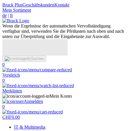
Brack Plus
Geschäftskunden
Kontakt
Mein Sortiment
de
|
fr
Wenn die Ergebnisse der automatischen Vervollständigung
verfügbar sind, verwenden Sie die Pfeiltasten nach oben und nach
unten zur Überprüfung und die Eingabetaste zur Auswahl.
Suchen
0
Vergleich
0
Merklisten
Mein Konto
Anmelden
0
CHF
0.00
IT & Multimedia