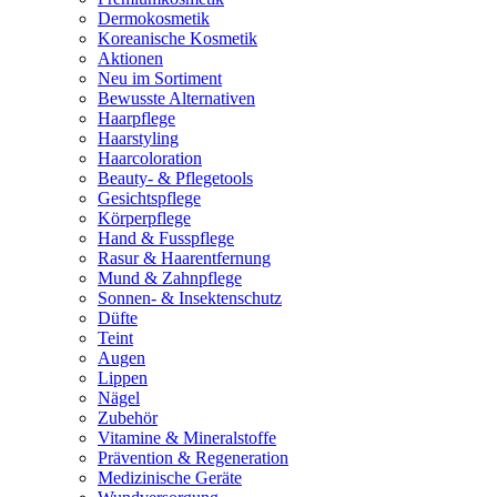
Dermokosmetik
Koreanische Kosmetik
Aktionen
Neu im Sortiment
Bewusste Alternativen
Haarpflege
Haarstyling
Haarcoloration
Beauty- & Pflegetools
Gesichtspflege
Körperpflege
Hand & Fusspflege
Rasur & Haarentfernung
Mund & Zahnpflege
Sonnen- & Insektenschutz
Düfte
Teint
Augen
Lippen
Nägel
Zubehör
Vitamine & Mineralstoffe
Prävention & Regeneration
Medizinische Geräte