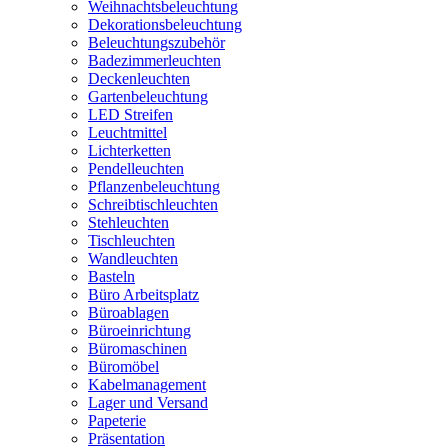
Weihnachtsbeleuchtung
Dekorationsbeleuchtung
Beleuchtungszubehör
Badezimmerleuchten
Deckenleuchten
Gartenbeleuchtung
LED Streifen
Leuchtmittel
Lichterketten
Pendelleuchten
Pflanzenbeleuchtung
Schreibtischleuchten
Stehleuchten
Tischleuchten
Wandleuchten
Basteln
Büro Arbeitsplatz
Büroablagen
Büroeinrichtung
Büromaschinen
Büromöbel
Kabelmanagement
Lager und Versand
Papeterie
Präsentation