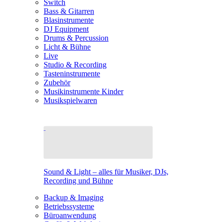
Switch
Bass & Gitarren
Blasinstrumente
DJ Equipment
Drums & Percussion
Licht & Bühne
Live
Studio & Recording
Tasteninstrumente
Zubehör
Musikinstrumente Kinder
Musikspielwaren
Sound & Light – alles für Musiker, DJs,
Recording und Bühne
Backup & Imaging
Betriebssysteme
Büroanwendung