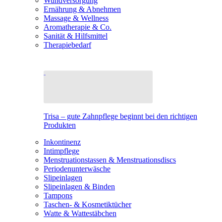
Wundversorgung
Ernährung & Abnehmen
Massage & Wellness
Aromatherapie & Co.
Sanität & Hilfsmittel
Therapiebedarf
Trisa – gute Zahnpflege beginnt bei den richtigen
Produkten
Inkontinenz
Intimpflege
Menstruationstassen & Menstruationsdiscs
Periodenunterwäsche
Slipeinlagen
Slipeinlagen & Binden
Tampons
Taschen- & Kosmetiktücher
Watte & Wattestäbchen