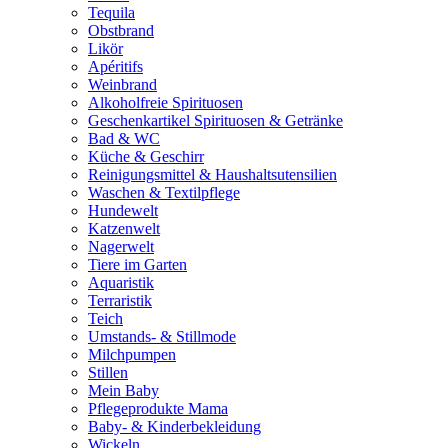
Tequila
Obstbrand
Likör
Apéritifs
Weinbrand
Alkoholfreie Spirituosen
Geschenkartikel Spirituosen & Getränke
Bad & WC
Küche & Geschirr
Reinigungsmittel & Haushaltsutensilien
Waschen & Textilpflege
Hundewelt
Katzenwelt
Nagerwelt
Tiere im Garten
Aquaristik
Terraristik
Teich
Umstands- & Stillmode
Milchpumpen
Stillen
Mein Baby
Pflegeprodukte Mama
Baby- & Kinderbekleidung
Wickeln