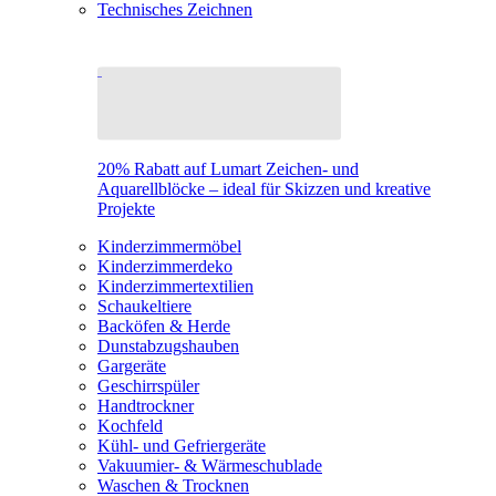
Technisches Zeichnen
20% Rabatt auf Lumart Zeichen- und
Aquarellblöcke – ideal für Skizzen und kreative
Projekte
Kinderzimmermöbel
Kinderzimmerdeko
Kinderzimmertextilien
Schaukeltiere
Backöfen & Herde
Dunstabzugshauben
Gargeräte
Geschirrspüler
Handtrockner
Kochfeld
Kühl- und Gefriergeräte
Vakuumier- & Wärmeschublade
Waschen & Trocknen