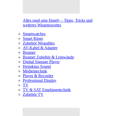
Alles rund ums Handy – Tipps, Tricks und
weiteres Wissenswertes
Smartwatches
Smart Rings
Zubehör Wearables
AV-Kabel & Adapter
Beamer
Beamer Zubehör & Leinwände
Digital Signage Player
Heimkino Sound
Medientechnik
Player & Recorder
Professional Display
TV
TV & SAT Empfangstechnik
Zubehör TV