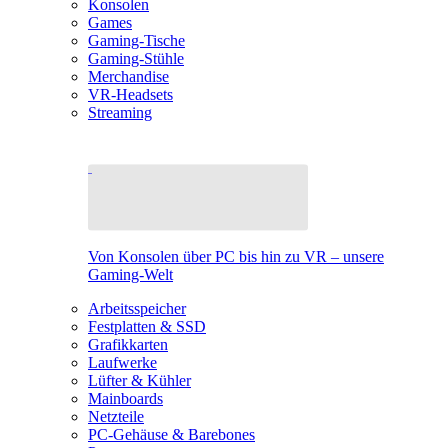
Konsolen
Games
Gaming-Tische
Gaming-Stühle
Merchandise
VR-Headsets
Streaming
Von Konsolen über PC bis hin zu VR – unsere
Gaming-Welt
Arbeitsspeicher
Festplatten & SSD
Grafikkarten
Laufwerke
Lüfter & Kühler
Mainboards
Netzteile
PC-Gehäuse & Barebones