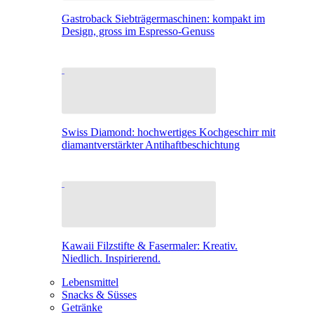
Gastroback Siebträgermaschinen: kompakt im
Design, gross im Espresso-Genuss
Swiss Diamond: hochwertiges Kochgeschirr mit
diamantverstärkter Antihaftbeschichtung
Kawaii Filzstifte & Fasermaler: Kreativ.
Niedlich. Inspirierend.
Lebensmittel
Snacks & Süsses
Getränke