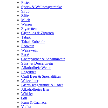
Eistee
Sport- & Wellnessgetränke
Sirup
Säfte
Milch
Wasser
Zigaretten
Cigarillos & Zigarren
Tabak
Tabak Zubehör
Rotwein
Weisswein
Rosé
Champagner & Schaumwein
Süss- & Dessertwein
Alkoholfreie Weine
Lagerbier
Craft Beer & Spezialitäten
Weizenbier
Biermischgetränke & Cider
Alkoholfreies Bier
Whisky
Gin
Rum & Cachaça
Vodka