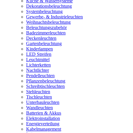
Küche & Wassersysteme
Dekorationsbeleuchtung
Systembeleuchtung
Gewerbe- & Industrieleuchten
Weihnachtsbeleuchtung
Beleuchtungszubehör
Badezimmerleuchten
Deckenleuchten
Gartenbeleuchtung
Kinderlampen
LED Streifen
Leuchtmittel
Lichterketten
Nachtlichter
Pendelleuchten
Pflanzenbeleuchtung
Schreibtischleuchten
Stehleuchten
Tischleuchten
Unterbauleuchten
Wandleuchten
Batterien & Akkus
Elektroinstallation
Energieverteilung
Kabelmanagement