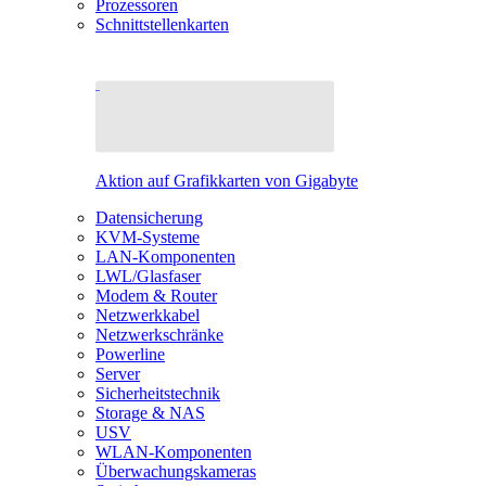
Prozessoren
Schnittstellenkarten
Aktion auf Grafikkarten von Gigabyte
Datensicherung
KVM-Systeme
LAN-Komponenten
LWL/Glasfaser
Modem & Router
Netzwerkkabel
Netzwerkschränke
Powerline
Server
Sicherheitstechnik
Storage & NAS
USV
WLAN-Komponenten
Überwachungskameras