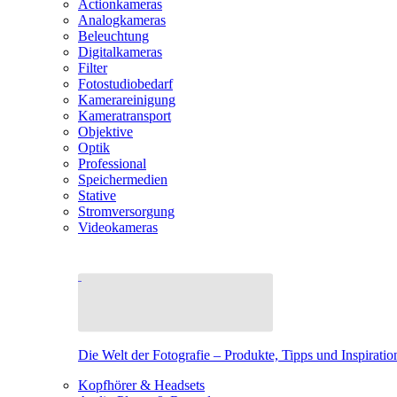
Actionkameras
Analogkameras
Beleuchtung
Digitalkameras
Filter
Fotostudiobedarf
Kamerareinigung
Kameratransport
Objektive
Optik
Professional
Speichermedien
Stative
Stromversorgung
Videokameras
Die Welt der Fotografie – Produkte, Tipps und Inspiratio
Kopfhörer & Headsets