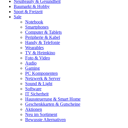
Neu
Beauty & Gesundheit
Baumarkt & Hobby
Sport & Freizeit
Sale
Notebook
Smartphones
Computer & Tablets
Peripherie & Kabel
Handy & Telefonie
Wearables
TV & Heimkino
Foto & Video
Audio
Gaming
PC Komponenten
Netzwerk & Server
Sound & Light
Software
IT Sicherheit
Haussteuerung & Smart Home
Geschenkkarten & Gutscheine
Aktionen
Neu im Sortiment
Bewusste Alternativen