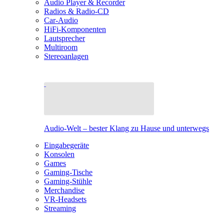
Audio Player & Recorder
Radios & Radio-CD
Car-Audio
HiFi-Komponenten
Lautsprecher
Multiroom
Stereoanlagen
Audio-Welt – bester Klang zu Hause und unterwegs
Eingabegeräte
Konsolen
Games
Gaming-Tische
Gaming-Stühle
Merchandise
VR-Headsets
Streaming