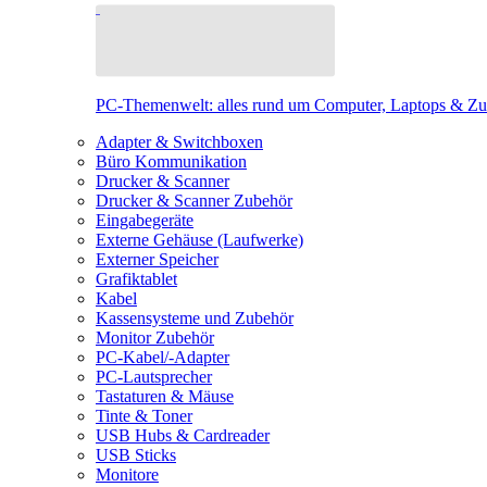
PC-Themenwelt: alles rund um Computer, Laptops & Z
Adapter & Switchboxen
Büro Kommunikation
Drucker & Scanner
Drucker & Scanner Zubehör
Eingabegeräte
Externe Gehäuse (Laufwerke)
Externer Speicher
Grafiktablet
Kabel
Kassensysteme und Zubehör
Monitor Zubehör
PC-Kabel/-Adapter
PC-Lautsprecher
Tastaturen & Mäuse
Tinte & Toner
USB Hubs & Cardreader
USB Sticks
Monitore