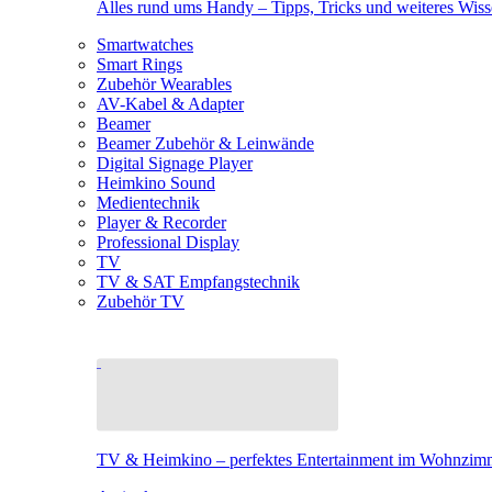
Alles rund ums Handy – Tipps, Tricks und weiteres Wis
Smartwatches
Smart Rings
Zubehör Wearables
AV-Kabel & Adapter
Beamer
Beamer Zubehör & Leinwände
Digital Signage Player
Heimkino Sound
Medientechnik
Player & Recorder
Professional Display
TV
TV & SAT Empfangstechnik
Zubehör TV
TV & Heimkino – perfektes Entertainment im Wohnzim