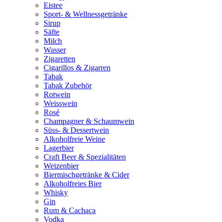
Eistee
Sport- & Wellnessgetränke
Sirup
Säfte
Milch
Wasser
Zigaretten
Cigarillos & Zigarren
Tabak
Tabak Zubehör
Rotwein
Weisswein
Rosé
Champagner & Schaumwein
Süss- & Dessertwein
Alkoholfreie Weine
Lagerbier
Craft Beer & Spezialitäten
Weizenbier
Biermischgetränke & Cider
Alkoholfreies Bier
Whisky
Gin
Rum & Cachaça
Vodka