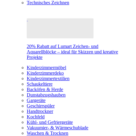
Technisches Zeichnen
20% Rabatt auf Lumart Zeichen- und
Aquarellblöcke – ideal für Skizzen und kreative
Projekte
Kinderzimmermöbel
Kinderzimmerdeko
Kinderzimmertextilien
Schaukeltiere
Backöfen & Herde
Dunstabzugshauben
Gargeräte
Geschirrspüler
Handtrockner
Kochfeld
Kühl- und Gefriergeräte
Vakuumier- & Wärmeschublade
Waschen & Trocknen