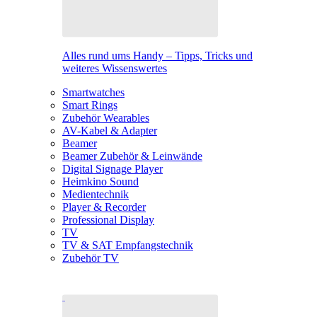
Alles rund ums Handy – Tipps, Tricks und
weiteres Wissenswertes
Smartwatches
Smart Rings
Zubehör Wearables
AV-Kabel & Adapter
Beamer
Beamer Zubehör & Leinwände
Digital Signage Player
Heimkino Sound
Medientechnik
Player & Recorder
Professional Display
TV
TV & SAT Empfangstechnik
Zubehör TV