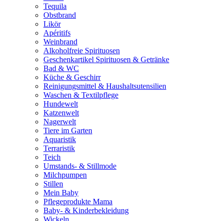
Tequila
Obstbrand
Likör
Apéritifs
Weinbrand
Alkoholfreie Spirituosen
Geschenkartikel Spirituosen & Getränke
Bad & WC
Küche & Geschirr
Reinigungsmittel & Haushaltsutensilien
Waschen & Textilpflege
Hundewelt
Katzenwelt
Nagerwelt
Tiere im Garten
Aquaristik
Terraristik
Teich
Umstands- & Stillmode
Milchpumpen
Stillen
Mein Baby
Pflegeprodukte Mama
Baby- & Kinderbekleidung
Wickeln