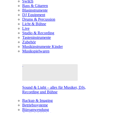
Switch
Bass & Gitarren
Blasinstrumente
DJ Equipment
Drums & Percussion
Licht & Bühne
Live
Studio & Recording
Tasteninstrumente
Zubehör
Musikinstrumente Kinder
Musikspielwaren
Sound & Light – alles für Musiker, DJs,
Recording und Bühne
Backup & Imaging
Betriebssysteme
Büroanwendung