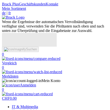
Brack Plus
Geschäftskunden
Kontakt
Mein Sortiment
de
|
fr
Wenn die Ergebnisse der automatischen Vervollständigung
verfügbar sind, verwenden Sie die Pfeiltasten nach oben und nach
unten zur Überprüfung und die Eingabetaste zur Auswahl.
Suchen
0
Vergleich
0
Merklisten
Mein Konto
Anmelden
0
CHF
0.00
IT & Multimedia