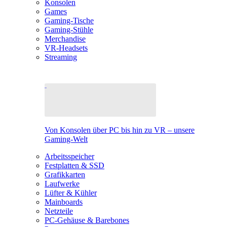
Konsolen
Games
Gaming-Tische
Gaming-Stühle
Merchandise
VR-Headsets
Streaming
Von Konsolen über PC bis hin zu VR – unsere
Gaming-Welt
Arbeitsspeicher
Festplatten & SSD
Grafikkarten
Laufwerke
Lüfter & Kühler
Mainboards
Netzteile
PC-Gehäuse & Barebones