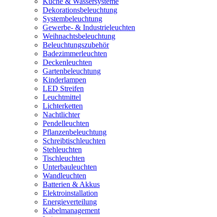
Küche & Wassersysteme
Dekorationsbeleuchtung
Systembeleuchtung
Gewerbe- & Industrieleuchten
Weihnachtsbeleuchtung
Beleuchtungszubehör
Badezimmerleuchten
Deckenleuchten
Gartenbeleuchtung
Kinderlampen
LED Streifen
Leuchtmittel
Lichterketten
Nachtlichter
Pendelleuchten
Pflanzenbeleuchtung
Schreibtischleuchten
Stehleuchten
Tischleuchten
Unterbauleuchten
Wandleuchten
Batterien & Akkus
Elektroinstallation
Energieverteilung
Kabelmanagement