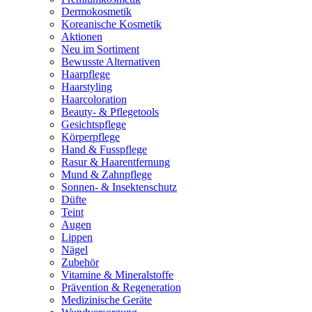
Dermokosmetik
Koreanische Kosmetik
Aktionen
Neu im Sortiment
Bewusste Alternativen
Haarpflege
Haarstyling
Haarcoloration
Beauty- & Pflegetools
Gesichtspflege
Körperpflege
Hand & Fusspflege
Rasur & Haarentfernung
Mund & Zahnpflege
Sonnen- & Insektenschutz
Düfte
Teint
Augen
Lippen
Nägel
Zubehör
Vitamine & Mineralstoffe
Prävention & Regeneration
Medizinische Geräte