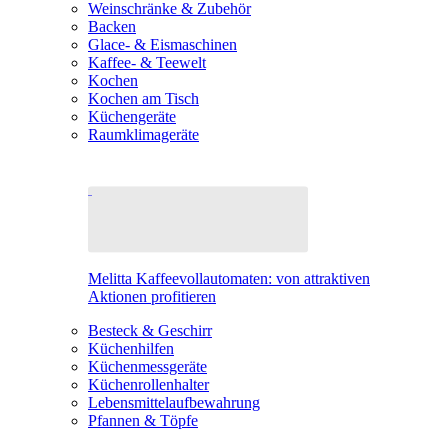
Weinschränke & Zubehör
Backen
Glace- & Eismaschinen
Kaffee- & Teewelt
Kochen
Kochen am Tisch
Küchengeräte
Raumklimageräte
Melitta Kaffeevollautomaten: von attraktiven
Aktionen profitieren
Besteck & Geschirr
Küchenhilfen
Küchenmessgeräte
Küchenrollenhalter
Lebensmittelaufbewahrung
Pfannen & Töpfe