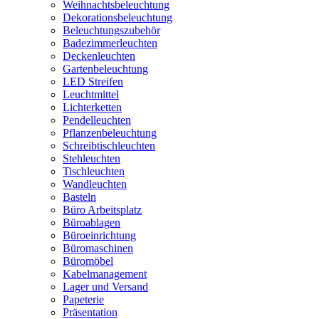
Weihnachtsbeleuchtung
Dekorationsbeleuchtung
Beleuchtungszubehör
Badezimmerleuchten
Deckenleuchten
Gartenbeleuchtung
LED Streifen
Leuchtmittel
Lichterketten
Pendelleuchten
Pflanzenbeleuchtung
Schreibtischleuchten
Stehleuchten
Tischleuchten
Wandleuchten
Basteln
Büro Arbeitsplatz
Büroablagen
Büroeinrichtung
Büromaschinen
Büromöbel
Kabelmanagement
Lager und Versand
Papeterie
Präsentation