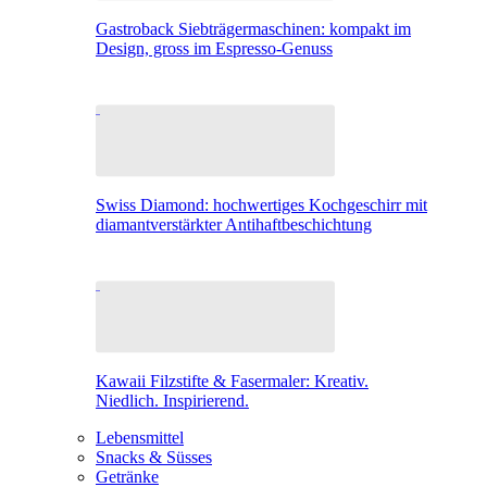
Gastroback Siebträgermaschinen: kompakt im
Design, gross im Espresso-Genuss
Swiss Diamond: hochwertiges Kochgeschirr mit
diamantverstärkter Antihaftbeschichtung
Kawaii Filzstifte & Fasermaler: Kreativ.
Niedlich. Inspirierend.
Lebensmittel
Snacks & Süsses
Getränke