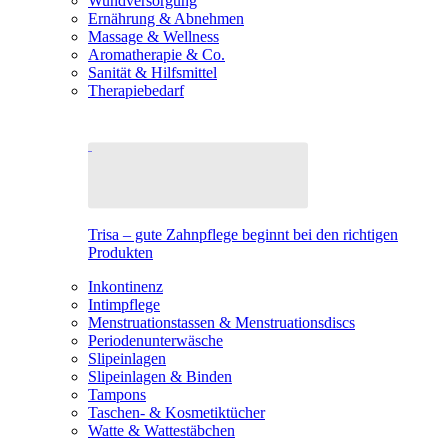
Wundversorgung
Ernährung & Abnehmen
Massage & Wellness
Aromatherapie & Co.
Sanität & Hilfsmittel
Therapiebedarf
Trisa – gute Zahnpflege beginnt bei den richtigen
Produkten
Inkontinenz
Intimpflege
Menstruationstassen & Menstruationsdiscs
Periodenunterwäsche
Slipeinlagen
Slipeinlagen & Binden
Tampons
Taschen- & Kosmetiktücher
Watte & Wattestäbchen