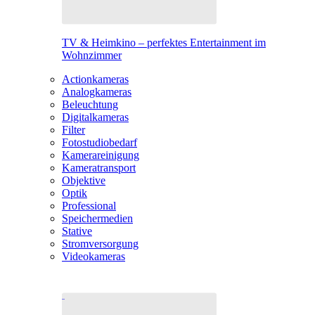
TV & Heimkino – perfektes Entertainment im
Wohnzimmer
Actionkameras
Analogkameras
Beleuchtung
Digitalkameras
Filter
Fotostudiobedarf
Kamerareinigung
Kameratransport
Objektive
Optik
Professional
Speichermedien
Stative
Stromversorgung
Videokameras