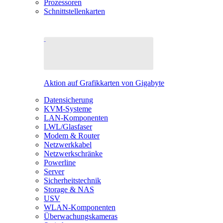
Prozessoren
Schnittstellenkarten
Aktion auf Grafikkarten von Gigabyte
Datensicherung
KVM-Systeme
LAN-Komponenten
LWL/Glasfaser
Modem & Router
Netzwerkkabel
Netzwerkschränke
Powerline
Server
Sicherheitstechnik
Storage & NAS
USV
WLAN-Komponenten
Überwachungskameras