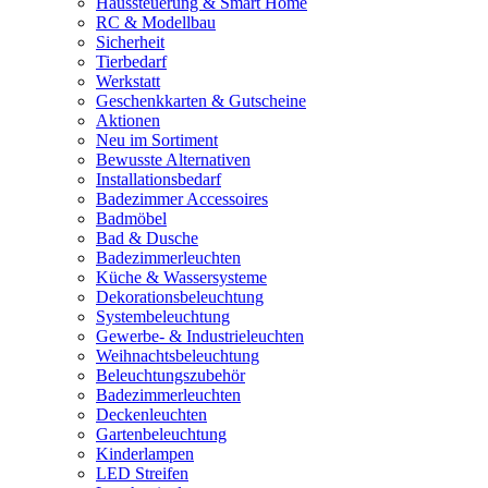
Haussteuerung & Smart Home
RC & Modellbau
Sicherheit
Tierbedarf
Werkstatt
Geschenkkarten & Gutscheine
Aktionen
Neu im Sortiment
Bewusste Alternativen
Installationsbedarf
Badezimmer Accessoires
Badmöbel
Bad & Dusche
Badezimmerleuchten
Küche & Wassersysteme
Dekorationsbeleuchtung
Systembeleuchtung
Gewerbe- & Industrieleuchten
Weihnachtsbeleuchtung
Beleuchtungszubehör
Badezimmerleuchten
Deckenleuchten
Gartenbeleuchtung
Kinderlampen
LED Streifen