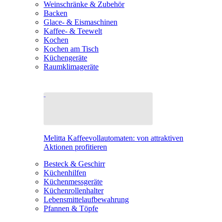
Weinschränke & Zubehör
Backen
Glace- & Eismaschinen
Kaffee- & Teewelt
Kochen
Kochen am Tisch
Küchengeräte
Raumklimageräte
Melitta Kaffeevollautomaten: von attraktiven
Aktionen profitieren
Besteck & Geschirr
Küchenhilfen
Küchenmessgeräte
Küchenrollenhalter
Lebensmittelaufbewahrung
Pfannen & Töpfe