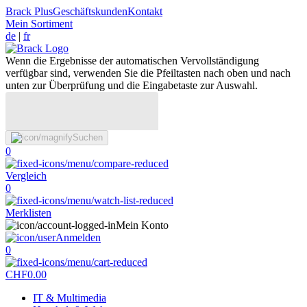
Brack Plus
Geschäftskunden
Kontakt
Mein Sortiment
de
|
fr
Wenn die Ergebnisse der automatischen Vervollständigung
verfügbar sind, verwenden Sie die Pfeiltasten nach oben und nach
unten zur Überprüfung und die Eingabetaste zur Auswahl.
Suchen
0
Vergleich
0
Merklisten
Mein Konto
Anmelden
0
CHF
0.00
IT & Multimedia