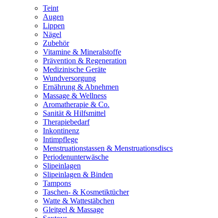
Teint
Augen
Lippen
Nägel
Zubehör
Vitamine & Mineralstoffe
Prävention & Regeneration
Medizinische Geräte
Wundversorgung
Ernährung & Abnehmen
Massage & Wellness
Aromatherapie & Co.
Sanität & Hilfsmittel
Therapiebedarf
Inkontinenz
Intimpflege
Menstruationstassen & Menstruationsdiscs
Periodenunterwäsche
Slipeinlagen
Slipeinlagen & Binden
Tampons
Taschen- & Kosmetiktücher
Watte & Wattestäbchen
Gleitgel & Massage