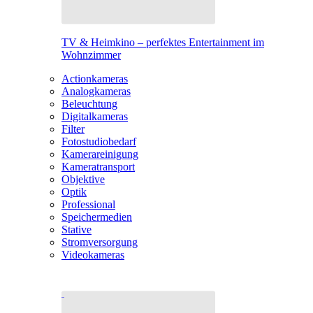
TV & Heimkino – perfektes Entertainment im
Wohnzimmer
Actionkameras
Analogkameras
Beleuchtung
Digitalkameras
Filter
Fotostudiobedarf
Kamerareinigung
Kameratransport
Objektive
Optik
Professional
Speichermedien
Stative
Stromversorgung
Videokameras