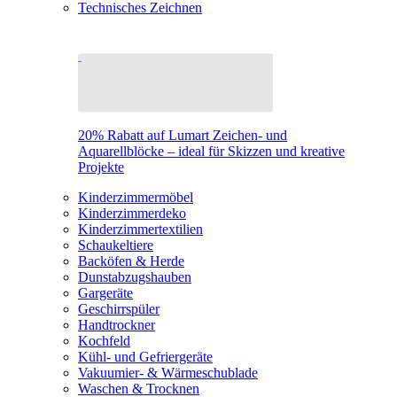
Technisches Zeichnen
20% Rabatt auf Lumart Zeichen- und
Aquarellblöcke – ideal für Skizzen und kreative
Projekte
Kinderzimmermöbel
Kinderzimmerdeko
Kinderzimmertextilien
Schaukeltiere
Backöfen & Herde
Dunstabzugshauben
Gargeräte
Geschirrspüler
Handtrockner
Kochfeld
Kühl- und Gefriergeräte
Vakuumier- & Wärmeschublade
Waschen & Trocknen