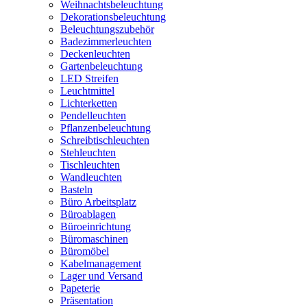
Weihnachtsbeleuchtung
Dekorationsbeleuchtung
Beleuchtungszubehör
Badezimmerleuchten
Deckenleuchten
Gartenbeleuchtung
LED Streifen
Leuchtmittel
Lichterketten
Pendelleuchten
Pflanzenbeleuchtung
Schreibtischleuchten
Stehleuchten
Tischleuchten
Wandleuchten
Basteln
Büro Arbeitsplatz
Büroablagen
Büroeinrichtung
Büromaschinen
Büromöbel
Kabelmanagement
Lager und Versand
Papeterie
Präsentation