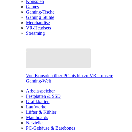
Konsolen
Games
Gaming-Tische
Gaming-Stühle
Merchandise
VR-Headsets
Streaming
Von Konsolen über PC bis hin zu VR – unsere
Gaming-Welt
Arbeitsspeicher
Festplatten & SSD
Grafikkarten
Laufwerke
Lüfter & Kühler
Mainboards
Netzteile
PC-Gehäuse & Barebones