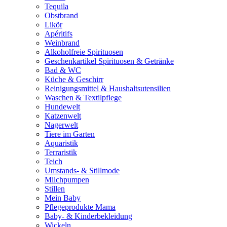
Tequila
Obstbrand
Likör
Apéritifs
Weinbrand
Alkoholfreie Spirituosen
Geschenkartikel Spirituosen & Getränke
Bad & WC
Küche & Geschirr
Reinigungsmittel & Haushaltsutensilien
Waschen & Textilpflege
Hundewelt
Katzenwelt
Nagerwelt
Tiere im Garten
Aquaristik
Terraristik
Teich
Umstands- & Stillmode
Milchpumpen
Stillen
Mein Baby
Pflegeprodukte Mama
Baby- & Kinderbekleidung
Wickeln