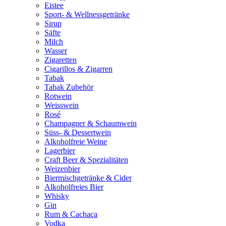
Eistee
Sport- & Wellnessgetränke
Sirup
Säfte
Milch
Wasser
Zigaretten
Cigarillos & Zigarren
Tabak
Tabak Zubehör
Rotwein
Weisswein
Rosé
Champagner & Schaumwein
Süss- & Dessertwein
Alkoholfreie Weine
Lagerbier
Craft Beer & Spezialitäten
Weizenbier
Biermischgetränke & Cider
Alkoholfreies Bier
Whisky
Gin
Rum & Cachaça
Vodka