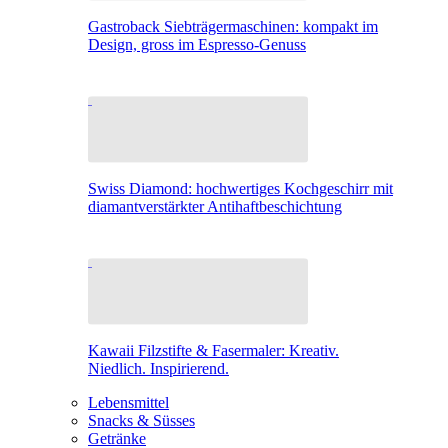
Gastroback Siebträgermaschinen: kompakt im
Design, gross im Espresso-Genuss
Swiss Diamond: hochwertiges Kochgeschirr mit
diamantverstärkter Antihaftbeschichtung
Kawaii Filzstifte & Fasermaler: Kreativ.
Niedlich. Inspirierend.
Lebensmittel
Snacks & Süsses
Getränke