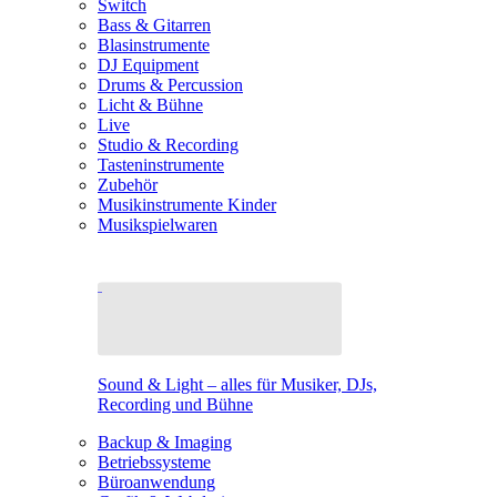
Switch
Bass & Gitarren
Blasinstrumente
DJ Equipment
Drums & Percussion
Licht & Bühne
Live
Studio & Recording
Tasteninstrumente
Zubehör
Musikinstrumente Kinder
Musikspielwaren
Sound & Light – alles für Musiker, DJs,
Recording und Bühne
Backup & Imaging
Betriebssysteme
Büroanwendung