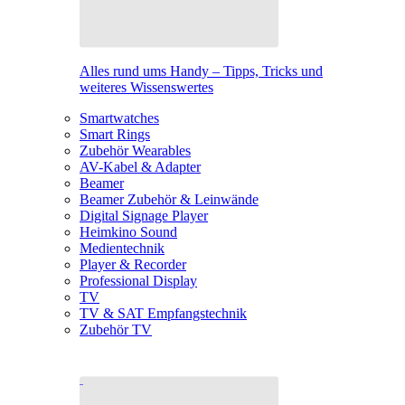
Alles rund ums Handy – Tipps, Tricks und
weiteres Wissenswertes
Smartwatches
Smart Rings
Zubehör Wearables
AV-Kabel & Adapter
Beamer
Beamer Zubehör & Leinwände
Digital Signage Player
Heimkino Sound
Medientechnik
Player & Recorder
Professional Display
TV
TV & SAT Empfangstechnik
Zubehör TV