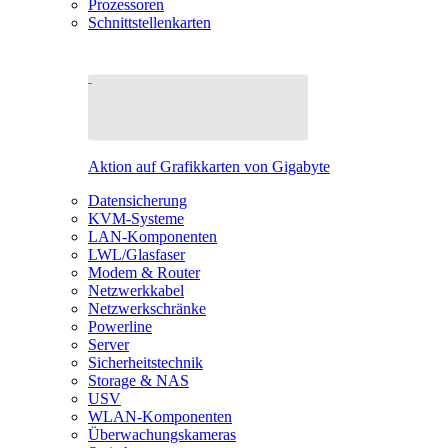
Prozessoren
Schnittstellenkarten
Aktion auf Grafikkarten von Gigabyte
Datensicherung
KVM-Systeme
LAN-Komponenten
LWL/Glasfaser
Modem & Router
Netzwerkkabel
Netzwerkschränke
Powerline
Server
Sicherheitstechnik
Storage & NAS
USV
WLAN-Komponenten
Überwachungskameras