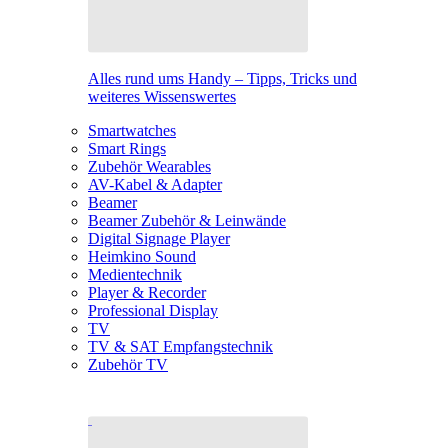
Alles rund ums Handy – Tipps, Tricks und
weiteres Wissenswertes
Smartwatches
Smart Rings
Zubehör Wearables
AV-Kabel & Adapter
Beamer
Beamer Zubehör & Leinwände
Digital Signage Player
Heimkino Sound
Medientechnik
Player & Recorder
Professional Display
TV
TV & SAT Empfangstechnik
Zubehör TV