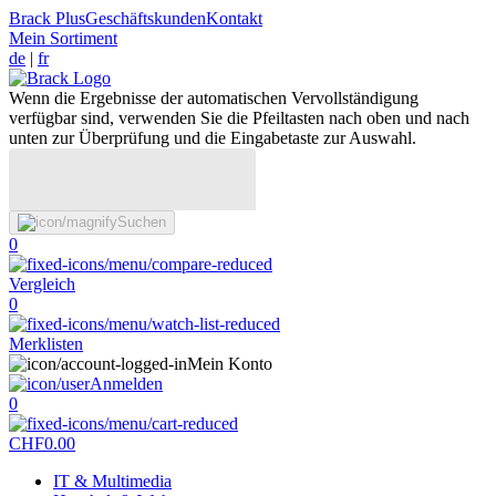
Brack Plus
Geschäftskunden
Kontakt
Mein Sortiment
de
|
fr
Wenn die Ergebnisse der automatischen Vervollständigung
verfügbar sind, verwenden Sie die Pfeiltasten nach oben und nach
unten zur Überprüfung und die Eingabetaste zur Auswahl.
Suchen
0
Vergleich
0
Merklisten
Mein Konto
Anmelden
0
CHF
0.00
IT & Multimedia