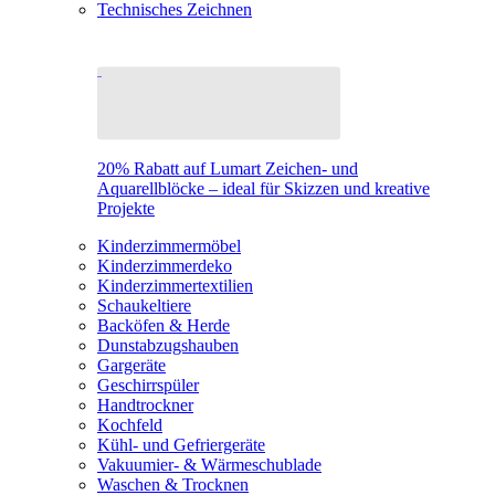
Technisches Zeichnen
20% Rabatt auf Lumart Zeichen- und
Aquarellblöcke – ideal für Skizzen und kreative
Projekte
Kinderzimmermöbel
Kinderzimmerdeko
Kinderzimmertextilien
Schaukeltiere
Backöfen & Herde
Dunstabzugshauben
Gargeräte
Geschirrspüler
Handtrockner
Kochfeld
Kühl- und Gefriergeräte
Vakuumier- & Wärmeschublade
Waschen & Trocknen