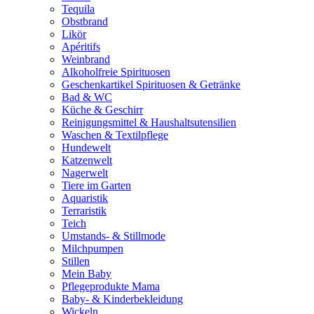
Tequila
Obstbrand
Likör
Apéritifs
Weinbrand
Alkoholfreie Spirituosen
Geschenkartikel Spirituosen & Getränke
Bad & WC
Küche & Geschirr
Reinigungsmittel & Haushaltsutensilien
Waschen & Textilpflege
Hundewelt
Katzenwelt
Nagerwelt
Tiere im Garten
Aquaristik
Terraristik
Teich
Umstands- & Stillmode
Milchpumpen
Stillen
Mein Baby
Pflegeprodukte Mama
Baby- & Kinderbekleidung
Wickeln