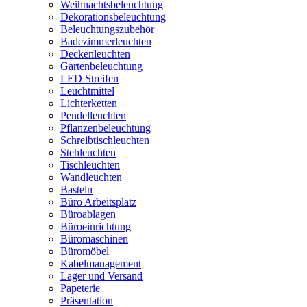
Weihnachtsbeleuchtung
Dekorationsbeleuchtung
Beleuchtungszubehör
Badezimmerleuchten
Deckenleuchten
Gartenbeleuchtung
LED Streifen
Leuchtmittel
Lichterketten
Pendelleuchten
Pflanzenbeleuchtung
Schreibtischleuchten
Stehleuchten
Tischleuchten
Wandleuchten
Basteln
Büro Arbeitsplatz
Büroablagen
Büroeinrichtung
Büromaschinen
Büromöbel
Kabelmanagement
Lager und Versand
Papeterie
Präsentation