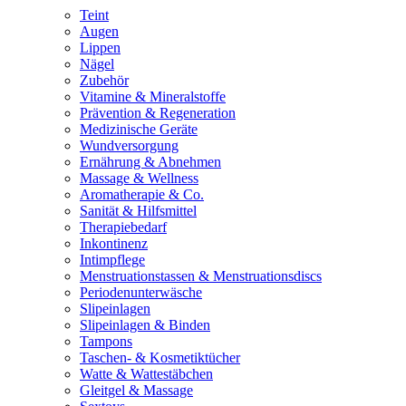
Teint
Augen
Lippen
Nägel
Zubehör
Vitamine & Mineralstoffe
Prävention & Regeneration
Medizinische Geräte
Wundversorgung
Ernährung & Abnehmen
Massage & Wellness
Aromatherapie & Co.
Sanität & Hilfsmittel
Therapiebedarf
Inkontinenz
Intimpflege
Menstruationstassen & Menstruationsdiscs
Periodenunterwäsche
Slipeinlagen
Slipeinlagen & Binden
Tampons
Taschen- & Kosmetiktücher
Watte & Wattestäbchen
Gleitgel & Massage