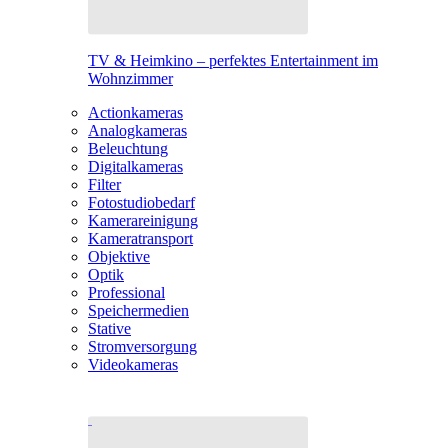
TV & Heimkino – perfektes Entertainment im
Wohnzimmer
Actionkameras
Analogkameras
Beleuchtung
Digitalkameras
Filter
Fotostudiobedarf
Kamerareinigung
Kameratransport
Objektive
Optik
Professional
Speichermedien
Stative
Stromversorgung
Videokameras