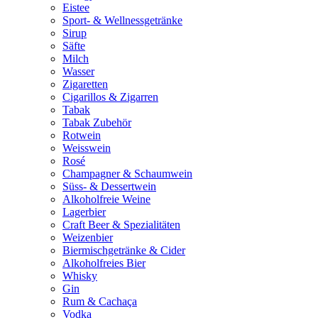
Eistee
Sport- & Wellnessgetränke
Sirup
Säfte
Milch
Wasser
Zigaretten
Cigarillos & Zigarren
Tabak
Tabak Zubehör
Rotwein
Weisswein
Rosé
Champagner & Schaumwein
Süss- & Dessertwein
Alkoholfreie Weine
Lagerbier
Craft Beer & Spezialitäten
Weizenbier
Biermischgetränke & Cider
Alkoholfreies Bier
Whisky
Gin
Rum & Cachaça
Vodka