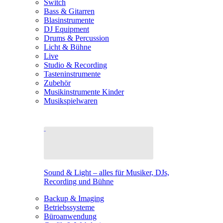
Switch
Bass & Gitarren
Blasinstrumente
DJ Equipment
Drums & Percussion
Licht & Bühne
Live
Studio & Recording
Tasteninstrumente
Zubehör
Musikinstrumente Kinder
Musikspielwaren
Sound & Light – alles für Musiker, DJs,
Recording und Bühne
Backup & Imaging
Betriebssysteme
Büroanwendung