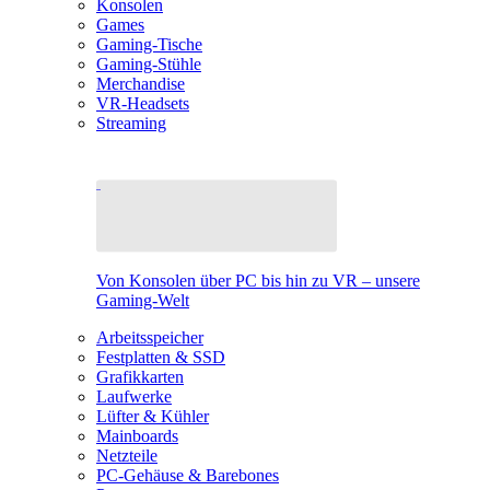
Konsolen
Games
Gaming-Tische
Gaming-Stühle
Merchandise
VR-Headsets
Streaming
Von Konsolen über PC bis hin zu VR – unsere
Gaming-Welt
Arbeitsspeicher
Festplatten & SSD
Grafikkarten
Laufwerke
Lüfter & Kühler
Mainboards
Netzteile
PC-Gehäuse & Barebones