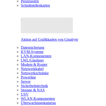
Prozessoren
Schnittstellenkarten
Aktion auf Grafikkarten von Gigabyte
Datensicherung
KVM-Systeme
LAN-Komponenten
LWL/Glasfaser
Modem & Router
Netzwerkkabel
Netzwerkschränke
Powerline
Server
Sicherheitstechnik
Storage & NAS
USV
WLAN-Komponenten
Überwachungskameras