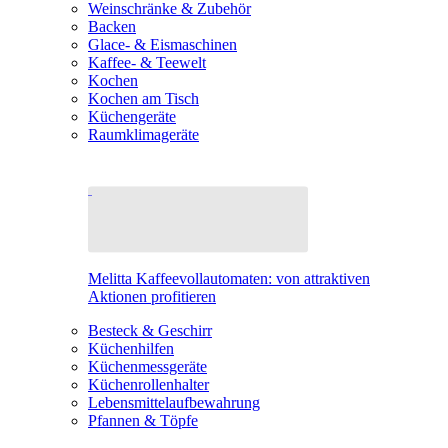
Weinschränke & Zubehör
Backen
Glace- & Eismaschinen
Kaffee- & Teewelt
Kochen
Kochen am Tisch
Küchengeräte
Raumklimageräte
Melitta Kaffeevollautomaten: von attraktiven
Aktionen profitieren
Besteck & Geschirr
Küchenhilfen
Küchenmessgeräte
Küchenrollenhalter
Lebensmittelaufbewahrung
Pfannen & Töpfe