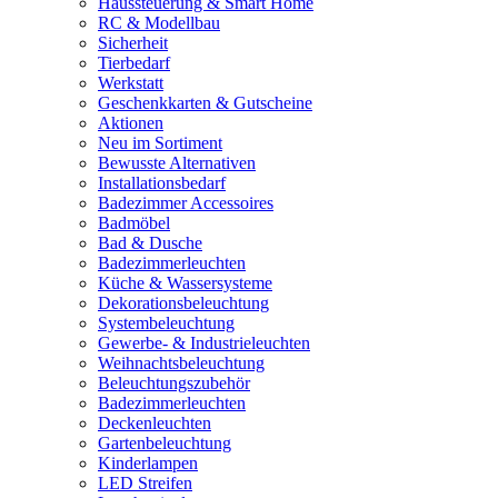
Haussteuerung & Smart Home
RC & Modellbau
Sicherheit
Tierbedarf
Werkstatt
Geschenkkarten & Gutscheine
Aktionen
Neu im Sortiment
Bewusste Alternativen
Installationsbedarf
Badezimmer Accessoires
Badmöbel
Bad & Dusche
Badezimmerleuchten
Küche & Wassersysteme
Dekorationsbeleuchtung
Systembeleuchtung
Gewerbe- & Industrieleuchten
Weihnachtsbeleuchtung
Beleuchtungszubehör
Badezimmerleuchten
Deckenleuchten
Gartenbeleuchtung
Kinderlampen
LED Streifen