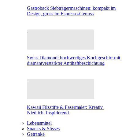
Gastroback Siebträgermaschinen: kompakt im
Design, gross im Espresso-Genuss
Swiss Diamond: hochwertiges Kochgeschirr mit
diamantverstärkter Antihaftbeschichtung
Kawaii Filzstifte & Fasermaler: Kreativ.
Niedlich. Inspirierend.
Lebensmittel
Snacks & Süsses
Getränke