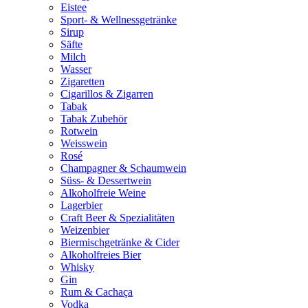
Eistee
Sport- & Wellnessgetränke
Sirup
Säfte
Milch
Wasser
Zigaretten
Cigarillos & Zigarren
Tabak
Tabak Zubehör
Rotwein
Weisswein
Rosé
Champagner & Schaumwein
Süss- & Dessertwein
Alkoholfreie Weine
Lagerbier
Craft Beer & Spezialitäten
Weizenbier
Biermischgetränke & Cider
Alkoholfreies Bier
Whisky
Gin
Rum & Cachaça
Vodka