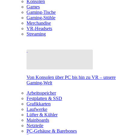
Konsolen
Games
Gaming-Tische
Gaming-Stühle
Merchandise
VR-Headsets
Streaming
Von Konsolen über PC bis hin zu VR – unsere
Gaming-Welt
Arbeitsspeicher
Festplatten & SSD
Grafikkarten
Laufwerke
Lüfter & Kühler
Mainboards
Netzteile
PC-Gehäuse & Barebones