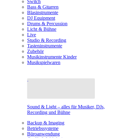
Switch
Bass & Gitarren
Blasinstrumente
DJ Equipment
Drums & Percussion
Licht & Bühne
Live
Studio & Recording
Tasteninstrumente
Zubehör
Musikinstrumente Kinder
Musikspielwaren
Sound & Light – alles für Musiker, DJs,
Recording und Bühne
Backup & Imaging
Betriebssysteme
Büroanwendung