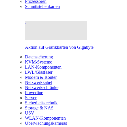
Prozessoren
Schnittstellenkarten
Aktion auf Grafikkarten von Gigabyte
Datensicherung
KVM-Systeme
LAN-Komponenten
LWL/Glasfaser
Modem & Router
Netzwerkkabel
Netzwerkschränke
Powerline
Server
Sicherheitstechnik
Storage & NAS
USV
WLAN-Komponenten
Überwachungskameras