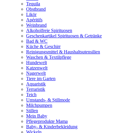
Tequila
Obstbrand
Likör
Apéritifs
Weinbrand
Alkoholfreie Spirituosen
Geschenkartikel Spirituosen & Getränke
Bad & WC
Küche & Geschirr
Reinigungsmittel & Haushaltsutensilien
Waschen & Textilpflege
Hundewelt
Katzenwelt
Nagerwelt
Tiere im Garten
Aquaristik
Terraristik
Teich
Umstands- & Stillmode
Milchpumpen
Stillen
Mein Baby
Pflegeprodukte Mama
Baby- & Kinderbekleidung
Wickeln