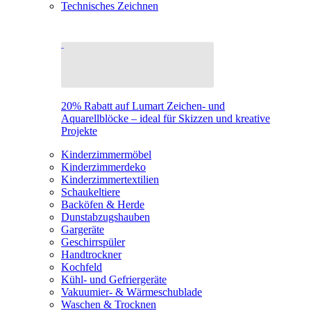
Technisches Zeichnen
20% Rabatt auf Lumart Zeichen- und
Aquarellblöcke – ideal für Skizzen und kreative
Projekte
Kinderzimmermöbel
Kinderzimmerdeko
Kinderzimmertextilien
Schaukeltiere
Backöfen & Herde
Dunstabzugshauben
Gargeräte
Geschirrspüler
Handtrockner
Kochfeld
Kühl- und Gefriergeräte
Vakuumier- & Wärmeschublade
Waschen & Trocknen