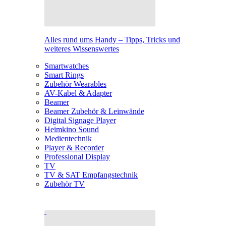
Alles rund ums Handy – Tipps, Tricks und
weiteres Wissenswertes
Smartwatches
Smart Rings
Zubehör Wearables
AV-Kabel & Adapter
Beamer
Beamer Zubehör & Leinwände
Digital Signage Player
Heimkino Sound
Medientechnik
Player & Recorder
Professional Display
TV
TV & SAT Empfangstechnik
Zubehör TV