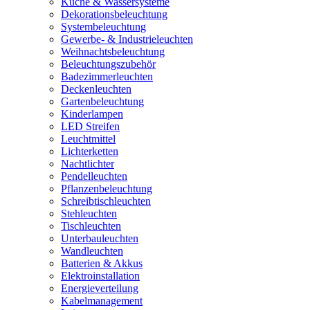
Küche & Wassersysteme
Dekorationsbeleuchtung
Systembeleuchtung
Gewerbe- & Industrieleuchten
Weihnachtsbeleuchtung
Beleuchtungszubehör
Badezimmerleuchten
Deckenleuchten
Gartenbeleuchtung
Kinderlampen
LED Streifen
Leuchtmittel
Lichterketten
Nachtlichter
Pendelleuchten
Pflanzenbeleuchtung
Schreibtischleuchten
Stehleuchten
Tischleuchten
Unterbauleuchten
Wandleuchten
Batterien & Akkus
Elektroinstallation
Energieverteilung
Kabelmanagement