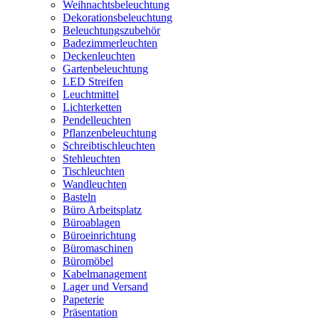
Weihnachtsbeleuchtung
Dekorationsbeleuchtung
Beleuchtungszubehör
Badezimmerleuchten
Deckenleuchten
Gartenbeleuchtung
LED Streifen
Leuchtmittel
Lichterketten
Pendelleuchten
Pflanzenbeleuchtung
Schreibtischleuchten
Stehleuchten
Tischleuchten
Wandleuchten
Basteln
Büro Arbeitsplatz
Büroablagen
Büroeinrichtung
Büromaschinen
Büromöbel
Kabelmanagement
Lager und Versand
Papeterie
Präsentation