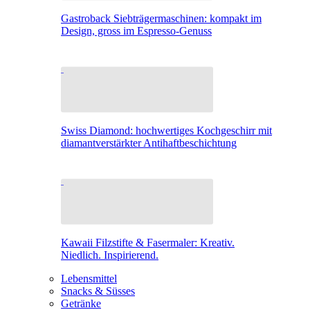
Gastroback Siebträgermaschinen: kompakt im
Design, gross im Espresso-Genuss
Swiss Diamond: hochwertiges Kochgeschirr mit
diamantverstärkter Antihaftbeschichtung
Kawaii Filzstifte & Fasermaler: Kreativ.
Niedlich. Inspirierend.
Lebensmittel
Snacks & Süsses
Getränke