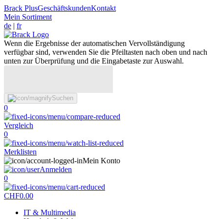
Brack Plus
Geschäftskunden
Kontakt
Mein Sortiment
de
|
fr
Wenn die Ergebnisse der automatischen Vervollständigung
verfügbar sind, verwenden Sie die Pfeiltasten nach oben und nach
unten zur Überprüfung und die Eingabetaste zur Auswahl.
Suchen
0
Vergleich
0
Merklisten
Mein Konto
Anmelden
0
CHF
0.00
IT & Multimedia