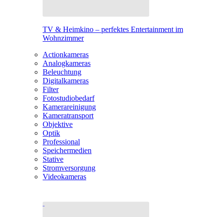
TV & Heimkino – perfektes Entertainment im
Wohnzimmer
Actionkameras
Analogkameras
Beleuchtung
Digitalkameras
Filter
Fotostudiobedarf
Kamerareinigung
Kameratransport
Objektive
Optik
Professional
Speichermedien
Stative
Stromversorgung
Videokameras