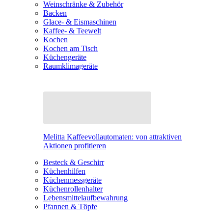
Weinschränke & Zubehör
Backen
Glace- & Eismaschinen
Kaffee- & Teewelt
Kochen
Kochen am Tisch
Küchengeräte
Raumklimageräte
Melitta Kaffeevollautomaten: von attraktiven
Aktionen profitieren
Besteck & Geschirr
Küchenhilfen
Küchenmessgeräte
Küchenrollenhalter
Lebensmittelaufbewahrung
Pfannen & Töpfe