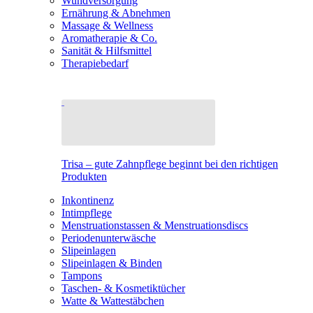
Wundversorgung
Ernährung & Abnehmen
Massage & Wellness
Aromatherapie & Co.
Sanität & Hilfsmittel
Therapiebedarf
Trisa – gute Zahnpflege beginnt bei den richtigen
Produkten
Inkontinenz
Intimpflege
Menstruationstassen & Menstruationsdiscs
Periodenunterwäsche
Slipeinlagen
Slipeinlagen & Binden
Tampons
Taschen- & Kosmetiktücher
Watte & Wattestäbchen