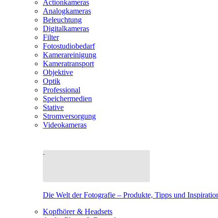
Actionkameras
Analogkameras
Beleuchtung
Digitalkameras
Filter
Fotostudiobedarf
Kamerareinigung
Kameratransport
Objektive
Optik
Professional
Speichermedien
Stative
Stromversorgung
Videokameras
Die Welt der Fotografie – Produkte, Tipps und Inspiratio
Kopfhörer & Headsets