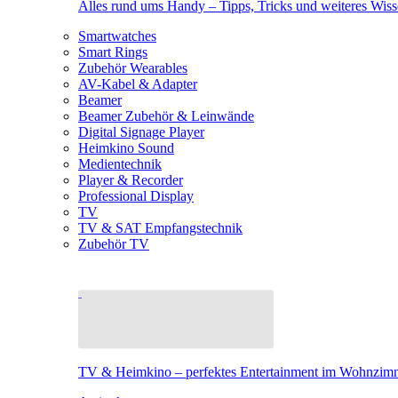
Alles rund ums Handy – Tipps, Tricks und weiteres Wis
Smartwatches
Smart Rings
Zubehör Wearables
AV-Kabel & Adapter
Beamer
Beamer Zubehör & Leinwände
Digital Signage Player
Heimkino Sound
Medientechnik
Player & Recorder
Professional Display
TV
TV & SAT Empfangstechnik
Zubehör TV
TV & Heimkino – perfektes Entertainment im Wohnzim