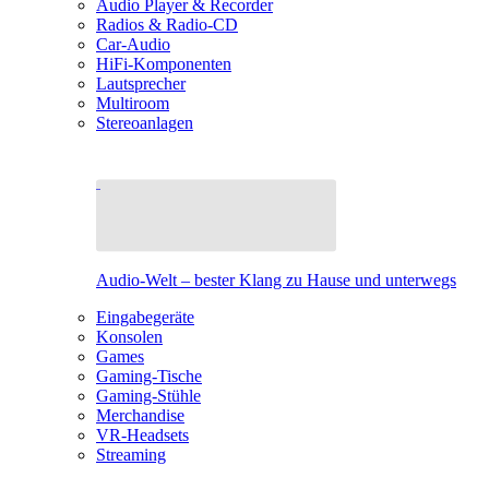
Audio Player & Recorder
Radios & Radio-CD
Car-Audio
HiFi-Komponenten
Lautsprecher
Multiroom
Stereoanlagen
Audio-Welt – bester Klang zu Hause und unterwegs
Eingabegeräte
Konsolen
Games
Gaming-Tische
Gaming-Stühle
Merchandise
VR-Headsets
Streaming