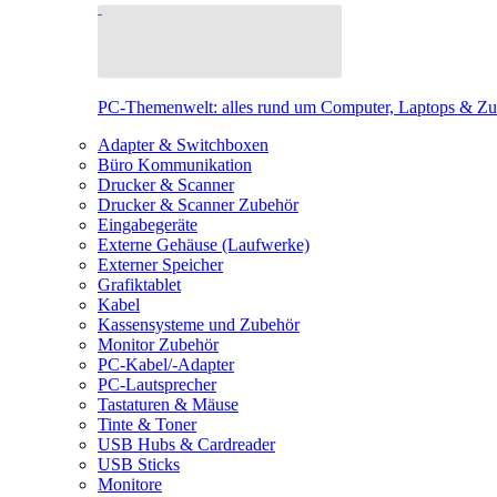
PC-Themenwelt: alles rund um Computer, Laptops & Z
Adapter & Switchboxen
Büro Kommunikation
Drucker & Scanner
Drucker & Scanner Zubehör
Eingabegeräte
Externe Gehäuse (Laufwerke)
Externer Speicher
Grafiktablet
Kabel
Kassensysteme und Zubehör
Monitor Zubehör
PC-Kabel/-Adapter
PC-Lautsprecher
Tastaturen & Mäuse
Tinte & Toner
USB Hubs & Cardreader
USB Sticks
Monitore