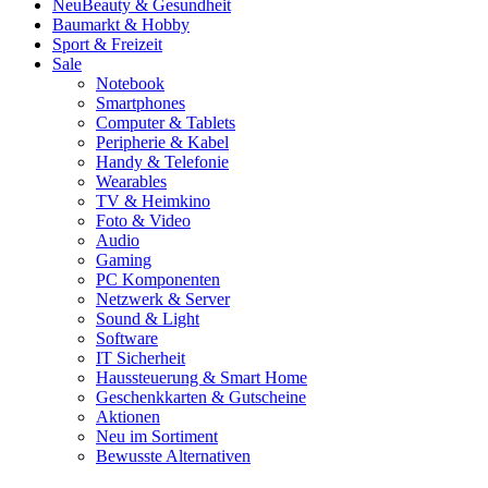
Neu
Beauty & Gesundheit
Baumarkt & Hobby
Sport & Freizeit
Sale
Notebook
Smartphones
Computer & Tablets
Peripherie & Kabel
Handy & Telefonie
Wearables
TV & Heimkino
Foto & Video
Audio
Gaming
PC Komponenten
Netzwerk & Server
Sound & Light
Software
IT Sicherheit
Haussteuerung & Smart Home
Geschenkkarten & Gutscheine
Aktionen
Neu im Sortiment
Bewusste Alternativen