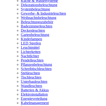
Küche & Wassersysteme
Dekorationsbeleuchtung
Systembeleuchtung
Gewerbe- & Industrieleuchten
Weihnachtsbeleuchtung
Beleuchtungszubehör
Badezimmerleuchten
Deckenleuchten
Gartenbeleuchtung
Kinderlampen
LED Streifen
Leuchtmittel
Lichterketten
Nachtlichter
Pendelleuchten
Pflanzenbeleuchtung
Schreibtischleuchten
Stehleuchten
Tischleuchten
Unterbauleuchten
Wandleuchten
Batterien & Akkus
Elektroinstallation
Energieverteilung
Kabelmanagement