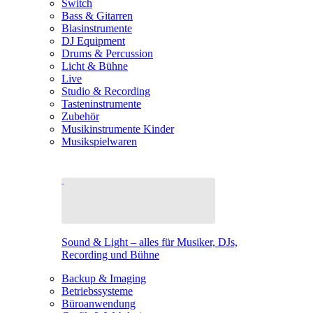
Switch
Bass & Gitarren
Blasinstrumente
DJ Equipment
Drums & Percussion
Licht & Bühne
Live
Studio & Recording
Tasteninstrumente
Zubehör
Musikinstrumente Kinder
Musikspielwaren
Sound & Light – alles für Musiker, DJs,
Recording und Bühne
Backup & Imaging
Betriebssysteme
Büroanwendung