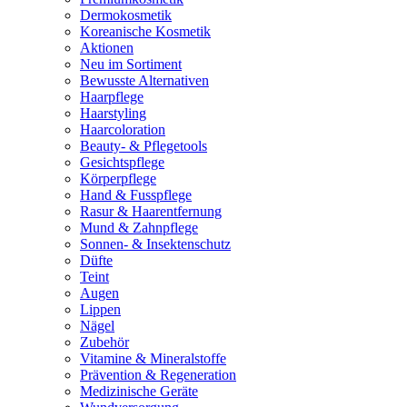
Dermokosmetik
Koreanische Kosmetik
Aktionen
Neu im Sortiment
Bewusste Alternativen
Haarpflege
Haarstyling
Haarcoloration
Beauty- & Pflegetools
Gesichtspflege
Körperpflege
Hand & Fusspflege
Rasur & Haarentfernung
Mund & Zahnpflege
Sonnen- & Insektenschutz
Düfte
Teint
Augen
Lippen
Nägel
Zubehör
Vitamine & Mineralstoffe
Prävention & Regeneration
Medizinische Geräte