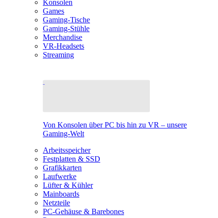
Konsolen
Games
Gaming-Tische
Gaming-Stühle
Merchandise
VR-Headsets
Streaming
Von Konsolen über PC bis hin zu VR – unsere
Gaming-Welt
Arbeitsspeicher
Festplatten & SSD
Grafikkarten
Laufwerke
Lüfter & Kühler
Mainboards
Netzteile
PC-Gehäuse & Barebones