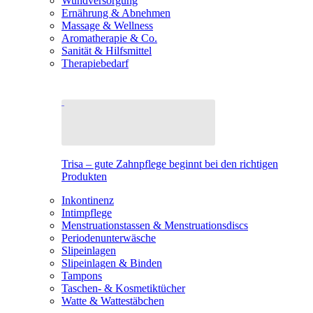
Wundversorgung
Ernährung & Abnehmen
Massage & Wellness
Aromatherapie & Co.
Sanität & Hilfsmittel
Therapiebedarf
Trisa – gute Zahnpflege beginnt bei den richtigen
Produkten
Inkontinenz
Intimpflege
Menstruationstassen & Menstruationsdiscs
Periodenunterwäsche
Slipeinlagen
Slipeinlagen & Binden
Tampons
Taschen- & Kosmetiktücher
Watte & Wattestäbchen