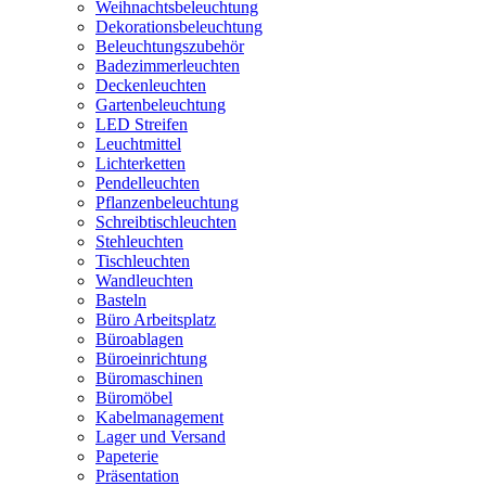
Weihnachtsbeleuchtung
Dekorationsbeleuchtung
Beleuchtungszubehör
Badezimmerleuchten
Deckenleuchten
Gartenbeleuchtung
LED Streifen
Leuchtmittel
Lichterketten
Pendelleuchten
Pflanzenbeleuchtung
Schreibtischleuchten
Stehleuchten
Tischleuchten
Wandleuchten
Basteln
Büro Arbeitsplatz
Büroablagen
Büroeinrichtung
Büromaschinen
Büromöbel
Kabelmanagement
Lager und Versand
Papeterie
Präsentation