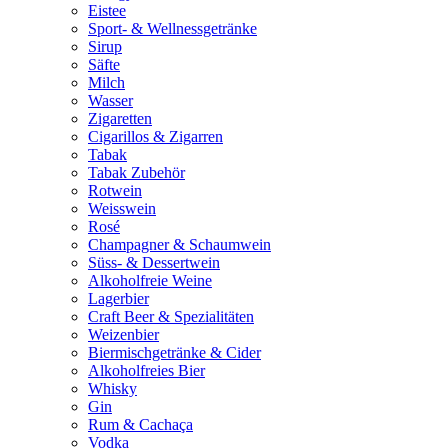
Eistee
Sport- & Wellnessgetränke
Sirup
Säfte
Milch
Wasser
Zigaretten
Cigarillos & Zigarren
Tabak
Tabak Zubehör
Rotwein
Weisswein
Rosé
Champagner & Schaumwein
Süss- & Dessertwein
Alkoholfreie Weine
Lagerbier
Craft Beer & Spezialitäten
Weizenbier
Biermischgetränke & Cider
Alkoholfreies Bier
Whisky
Gin
Rum & Cachaça
Vodka