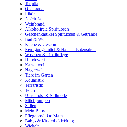
Tequila
Obstbrand
Likör
Apéritifs
Weinbrand
Alkoholfreie Spirituosen
Geschenkartikel Spirituosen & Getränke
Bad & WC
Küche & Geschirr
Reinigungsmittel & Haushaltsutensilien
Waschen & Textilpflege
Hundewelt
Katzenwelt
Nagerwelt
Tiere im Garten
Aquaristik
Terraristik
Teich
Umstands- & Stillmode
Milchpumpen
Stillen
Mein Baby
Pflegeprodukte Mama
Baby- & Kinderbekleidung
Wickeln