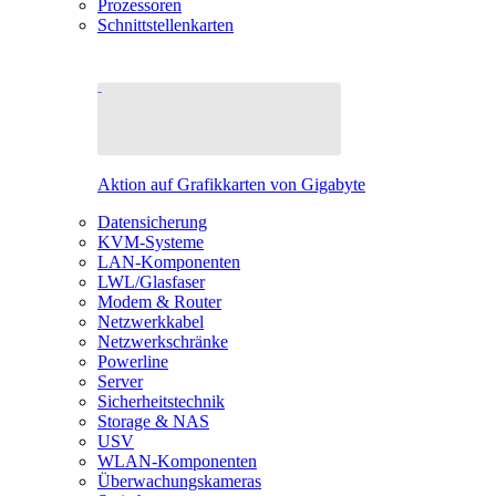
Prozessoren
Schnittstellenkarten
Aktion auf Grafikkarten von Gigabyte
Datensicherung
KVM-Systeme
LAN-Komponenten
LWL/Glasfaser
Modem & Router
Netzwerkkabel
Netzwerkschränke
Powerline
Server
Sicherheitstechnik
Storage & NAS
USV
WLAN-Komponenten
Überwachungskameras