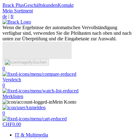
Brack Plus
Geschäftskunden
Kontakt
Mein Sortiment
de
|
fr
Wenn die Ergebnisse der automatischen Vervollständigung
verfügbar sind, verwenden Sie die Pfeiltasten nach oben und nach
unten zur Überprüfung und die Eingabetaste zur Auswahl.
Suchen
0
Vergleich
0
Merklisten
Mein Konto
Anmelden
0
CHF
0.00
IT & Multimedia