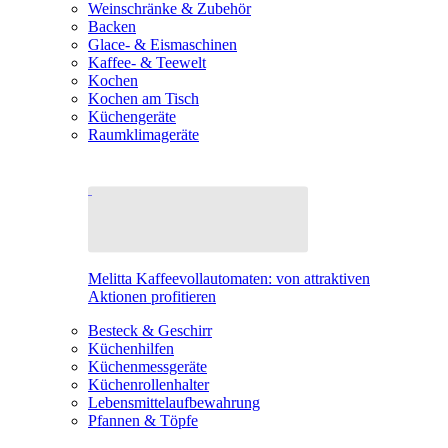
Weinschränke & Zubehör
Backen
Glace- & Eismaschinen
Kaffee- & Teewelt
Kochen
Kochen am Tisch
Küchengeräte
Raumklimageräte
Melitta Kaffeevollautomaten: von attraktiven
Aktionen profitieren
Besteck & Geschirr
Küchenhilfen
Küchenmessgeräte
Küchenrollenhalter
Lebensmittelaufbewahrung
Pfannen & Töpfe