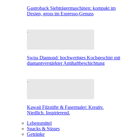
Gastroback Siebträgermaschinen: kompakt im
Design, gross im Espresso-Genuss
Swiss Diamond: hochwertiges Kochgeschirr mit
diamantverstärkter Antihaftbeschichtung
Kawaii Filzstifte & Fasermaler: Kreativ.
Niedlich. Inspirierend.
Lebensmittel
Snacks & Süsses
Getränke