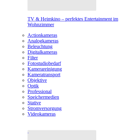
TV & Heimkino – perfektes Entertainment im
Wohnzimmer
Actionkameras
Analogkameras
Beleuchtung
Digitalkameras
Filter
Fotostudiobedarf
Kamerareinigung
Kameratransport
Objektive
Optik
Professional
Speichermedien
Stative
Stromversorgung
Videokameras