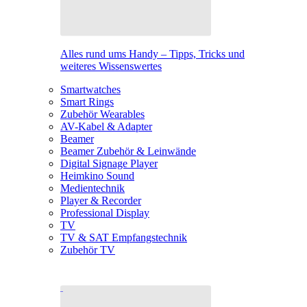
Alles rund ums Handy – Tipps, Tricks und
weiteres Wissenswertes
Smartwatches
Smart Rings
Zubehör Wearables
AV-Kabel & Adapter
Beamer
Beamer Zubehör & Leinwände
Digital Signage Player
Heimkino Sound
Medientechnik
Player & Recorder
Professional Display
TV
TV & SAT Empfangstechnik
Zubehör TV