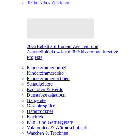
Technisches Zeichnen
20% Rabatt auf Lumart Zeichen- und
Aquarellblöcke – ideal für Skizzen und kreative
Projekte
Kinderzimmermöbel
Kinderzimmerdeko
Kinderzimmertextilien
Schaukeltiere
Backöfen & Herde
Dunstabzugshauben
Gargeräte
Geschirrspüler
Handtrockner
Kochfeld
Kühl- und Gefriergeräte
Vakuumier- & Wärmeschublade
Waschen & Trocknen