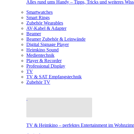
Alles rund ums Handy – Tipps, Tricks und weiteres Wis
Smartwatches
Smart Rings
Zubehör Wearables
AV-Kabel & Adapter
Beamer
Beamer Zubehör & Leinwände
Digital Signage Player
Heimkino Sound
Medientechnik
Player & Recorder
Professional Display
TV
TV & SAT Empfangstechnik
Zubehör TV
TV & Heimkino – perfektes Entertainment im Wohnzim