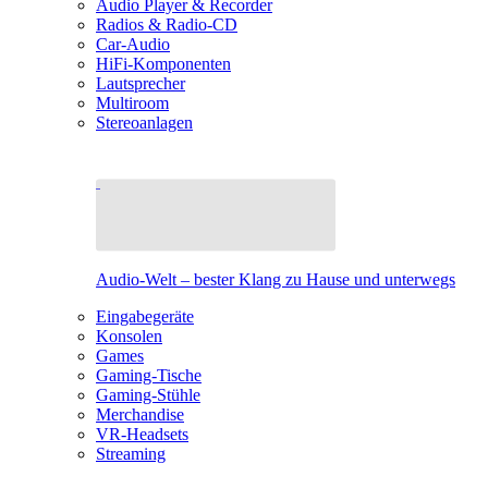
Audio Player & Recorder
Radios & Radio-CD
Car-Audio
HiFi-Komponenten
Lautsprecher
Multiroom
Stereoanlagen
Audio-Welt – bester Klang zu Hause und unterwegs
Eingabegeräte
Konsolen
Games
Gaming-Tische
Gaming-Stühle
Merchandise
VR-Headsets
Streaming