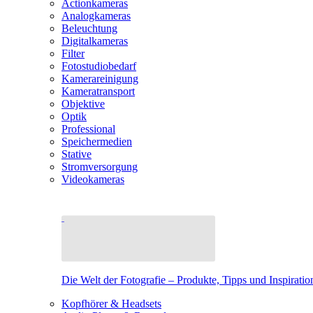
Actionkameras
Analogkameras
Beleuchtung
Digitalkameras
Filter
Fotostudiobedarf
Kamerareinigung
Kameratransport
Objektive
Optik
Professional
Speichermedien
Stative
Stromversorgung
Videokameras
Die Welt der Fotografie – Produkte, Tipps und Inspiratio
Kopfhörer & Headsets