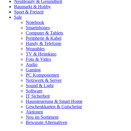
Neu
Beauty & Gesundheit
Baumarkt & Hobby
Sport & Freizeit
Sale
Notebook
Smartphones
Computer & Tablets
Peripherie & Kabel
Handy & Telefonie
Wearables
TV & Heimkino
Foto & Video
Audio
Gaming
PC Komponenten
Netzwerk & Server
Sound & Light
Software
IT Sicherheit
Haussteuerung & Smart Home
Geschenkkarten & Gutscheine
Aktionen
Neu im Sortiment
Bewusste Alternativen