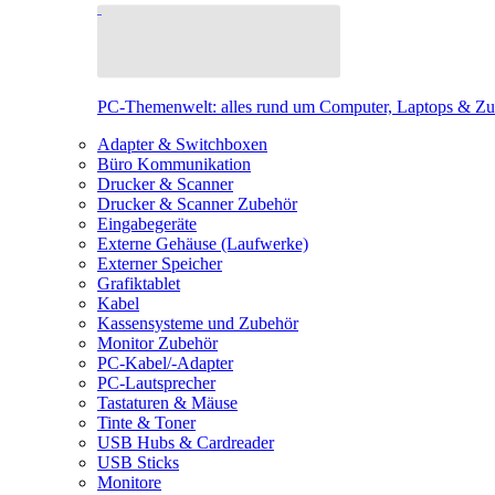
PC-Themenwelt: alles rund um Computer, Laptops & Z
Adapter & Switchboxen
Büro Kommunikation
Drucker & Scanner
Drucker & Scanner Zubehör
Eingabegeräte
Externe Gehäuse (Laufwerke)
Externer Speicher
Grafiktablet
Kabel
Kassensysteme und Zubehör
Monitor Zubehör
PC-Kabel/-Adapter
PC-Lautsprecher
Tastaturen & Mäuse
Tinte & Toner
USB Hubs & Cardreader
USB Sticks
Monitore