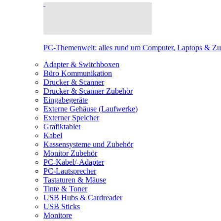
PC-Themenwelt: alles rund um Computer, Laptops & Z
Adapter & Switchboxen
Büro Kommunikation
Drucker & Scanner
Drucker & Scanner Zubehör
Eingabegeräte
Externe Gehäuse (Laufwerke)
Externer Speicher
Grafiktablet
Kabel
Kassensysteme und Zubehör
Monitor Zubehör
PC-Kabel/-Adapter
PC-Lautsprecher
Tastaturen & Mäuse
Tinte & Toner
USB Hubs & Cardreader
USB Sticks
Monitore