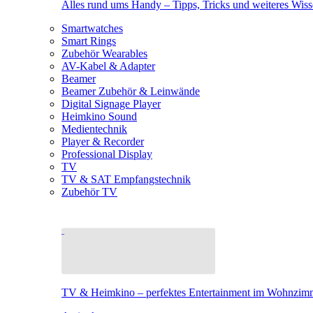
Alles rund ums Handy – Tipps, Tricks und weiteres Wis
Smartwatches
Smart Rings
Zubehör Wearables
AV-Kabel & Adapter
Beamer
Beamer Zubehör & Leinwände
Digital Signage Player
Heimkino Sound
Medientechnik
Player & Recorder
Professional Display
TV
TV & SAT Empfangstechnik
Zubehör TV
TV & Heimkino – perfektes Entertainment im Wohnzim