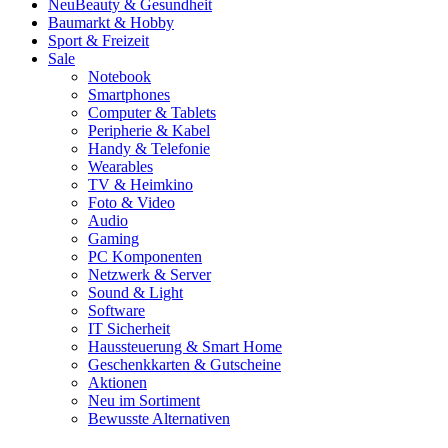
Neu
Beauty & Gesundheit
Baumarkt & Hobby
Sport & Freizeit
Sale
Notebook
Smartphones
Computer & Tablets
Peripherie & Kabel
Handy & Telefonie
Wearables
TV & Heimkino
Foto & Video
Audio
Gaming
PC Komponenten
Netzwerk & Server
Sound & Light
Software
IT Sicherheit
Haussteuerung & Smart Home
Geschenkkarten & Gutscheine
Aktionen
Neu im Sortiment
Bewusste Alternativen