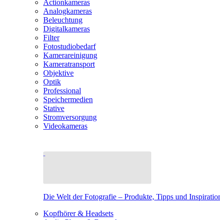
Actionkameras
Analogkameras
Beleuchtung
Digitalkameras
Filter
Fotostudiobedarf
Kamerareinigung
Kameratransport
Objektive
Optik
Professional
Speichermedien
Stative
Stromversorgung
Videokameras
Die Welt der Fotografie – Produkte, Tipps und Inspiratio
Kopfhörer & Headsets