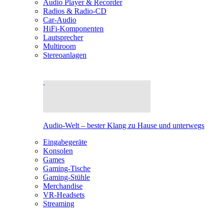
Audio Player & Recorder
Radios & Radio-CD
Car-Audio
HiFi-Komponenten
Lautsprecher
Multiroom
Stereoanlagen
Audio-Welt – bester Klang zu Hause und unterwegs
Eingabegeräte
Konsolen
Games
Gaming-Tische
Gaming-Stühle
Merchandise
VR-Headsets
Streaming