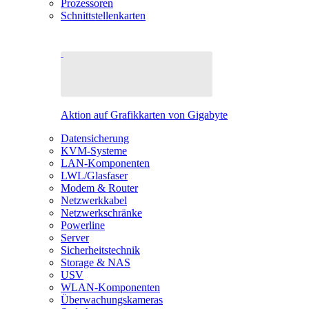
Prozessoren
Schnittstellenkarten
Aktion auf Grafikkarten von Gigabyte
Datensicherung
KVM-Systeme
LAN-Komponenten
LWL/Glasfaser
Modem & Router
Netzwerkkabel
Netzwerkschränke
Powerline
Server
Sicherheitstechnik
Storage & NAS
USV
WLAN-Komponenten
Überwachungskameras