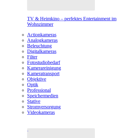
TV & Heimkino – perfektes Entertainment im
Wohnzimmer
Actionkameras
Analogkameras
Beleuchtung
Digitalkameras
Filter
Fotostudiobedarf
Kamerareinigung
Kameratransport
Objektive
Optik
Professional
Speichermedien
Stative
Stromversorgung
Videokameras