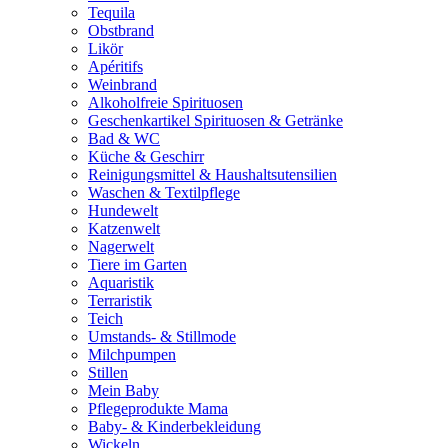
Tequila
Obstbrand
Likör
Apéritifs
Weinbrand
Alkoholfreie Spirituosen
Geschenkartikel Spirituosen & Getränke
Bad & WC
Küche & Geschirr
Reinigungsmittel & Haushaltsutensilien
Waschen & Textilpflege
Hundewelt
Katzenwelt
Nagerwelt
Tiere im Garten
Aquaristik
Terraristik
Teich
Umstands- & Stillmode
Milchpumpen
Stillen
Mein Baby
Pflegeprodukte Mama
Baby- & Kinderbekleidung
Wickeln