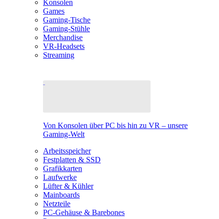
Konsolen
Games
Gaming-Tische
Gaming-Stühle
Merchandise
VR-Headsets
Streaming
Von Konsolen über PC bis hin zu VR – unsere
Gaming-Welt
Arbeitsspeicher
Festplatten & SSD
Grafikkarten
Laufwerke
Lüfter & Kühler
Mainboards
Netzteile
PC-Gehäuse & Barebones