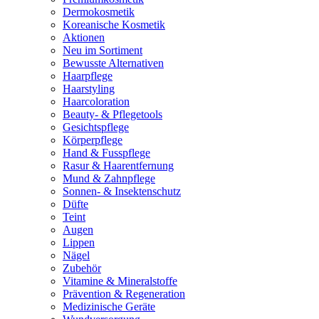
Dermokosmetik
Koreanische Kosmetik
Aktionen
Neu im Sortiment
Bewusste Alternativen
Haarpflege
Haarstyling
Haarcoloration
Beauty- & Pflegetools
Gesichtspflege
Körperpflege
Hand & Fusspflege
Rasur & Haarentfernung
Mund & Zahnpflege
Sonnen- & Insektenschutz
Düfte
Teint
Augen
Lippen
Nägel
Zubehör
Vitamine & Mineralstoffe
Prävention & Regeneration
Medizinische Geräte