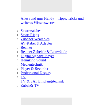
Alles rund ums Handy – Tipps, Tricks und
weiteres Wissenswertes
Smartwatches
Smart Rings
Zubehör Wearables
AV-Kabel & Adapter
Beamer
Beamer Zubehör & Leinwände
Digital Signage Player
Heimkino Sound
Medientechnik
Player & Recorder
Professional Display
TV
TV & SAT Empfangstechnik
Zubehör TV