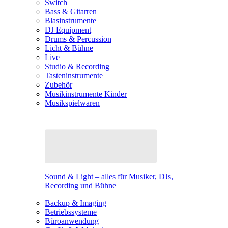
Switch
Bass & Gitarren
Blasinstrumente
DJ Equipment
Drums & Percussion
Licht & Bühne
Live
Studio & Recording
Tasteninstrumente
Zubehör
Musikinstrumente Kinder
Musikspielwaren
Sound & Light – alles für Musiker, DJs,
Recording und Bühne
Backup & Imaging
Betriebssysteme
Büroanwendung