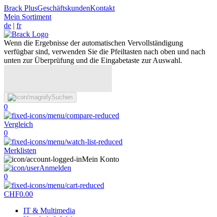
Brack Plus
Geschäftskunden
Kontakt
Mein Sortiment
de
|
fr
Wenn die Ergebnisse der automatischen Vervollständigung
verfügbar sind, verwenden Sie die Pfeiltasten nach oben und nach
unten zur Überprüfung und die Eingabetaste zur Auswahl.
Suchen
0
Vergleich
0
Merklisten
Mein Konto
Anmelden
0
CHF
0.00
IT & Multimedia