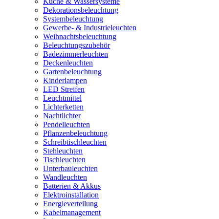
Küche & Wassersysteme
Dekorationsbeleuchtung
Systembeleuchtung
Gewerbe- & Industrieleuchten
Weihnachtsbeleuchtung
Beleuchtungszubehör
Badezimmerleuchten
Deckenleuchten
Gartenbeleuchtung
Kinderlampen
LED Streifen
Leuchtmittel
Lichterketten
Nachtlichter
Pendelleuchten
Pflanzenbeleuchtung
Schreibtischleuchten
Stehleuchten
Tischleuchten
Unterbauleuchten
Wandleuchten
Batterien & Akkus
Elektroinstallation
Energieverteilung
Kabelmanagement