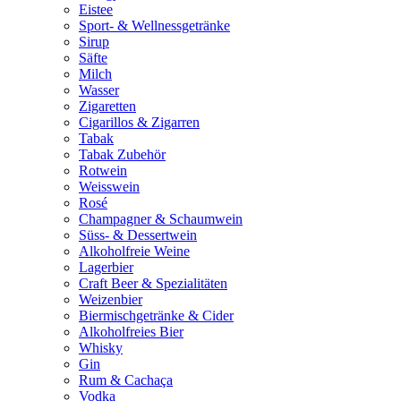
Eistee
Sport- & Wellnessgetränke
Sirup
Säfte
Milch
Wasser
Zigaretten
Cigarillos & Zigarren
Tabak
Tabak Zubehör
Rotwein
Weisswein
Rosé
Champagner & Schaumwein
Süss- & Dessertwein
Alkoholfreie Weine
Lagerbier
Craft Beer & Spezialitäten
Weizenbier
Biermischgetränke & Cider
Alkoholfreies Bier
Whisky
Gin
Rum & Cachaça
Vodka