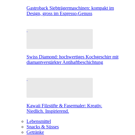
Gastroback Siebträgermaschinen: kompakt im
Design, gross im Espresso-Genuss
Swiss Diamond: hochwertiges Kochgeschirr mit
diamantverstärkter Antihaftbeschichtung
Kawaii Filzstifte & Fasermaler: Kreativ.
Niedlich. Inspirierend.
Lebensmittel
Snacks & Süsses
Getränke