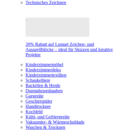
Technisches Zeichnen
20% Rabatt auf Lumart Zeichen- und
Aquarellblöcke – ideal für Skizzen und kreative
Projekte
Kinderzimmermöbel
Kinderzimmerdeko
Kinderzimmertextilien
Schaukeltiere
Backöfen & Herde
Dunstabzugshauben
Gargeräte
Geschirrspüler
Handtrockner
Kochfeld
Kühl- und Gefriergeräte
Vakuumier- & Wärmeschublade
Waschen & Trocknen