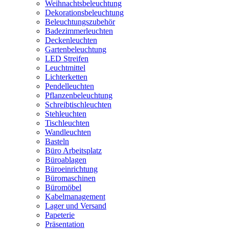
Weihnachtsbeleuchtung
Dekorationsbeleuchtung
Beleuchtungszubehör
Badezimmerleuchten
Deckenleuchten
Gartenbeleuchtung
LED Streifen
Leuchtmittel
Lichterketten
Pendelleuchten
Pflanzenbeleuchtung
Schreibtischleuchten
Stehleuchten
Tischleuchten
Wandleuchten
Basteln
Büro Arbeitsplatz
Büroablagen
Büroeinrichtung
Büromaschinen
Büromöbel
Kabelmanagement
Lager und Versand
Papeterie
Präsentation