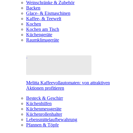
Weinschränke & Zubehör
Backen
Glace- & Eismaschinen
Kaffee- & Teewelt
Kochen
Kochen am Tisch
Küchengeräte
Raumklimageräte
Melitta Kaffeevollautomaten: von attraktiven
Aktionen profitieren
Besteck & Geschirr
Küchenhilfen
Küchenmessgeräte
Küchenrollenhalter
Lebensmittelaufbewahrung
Pfannen & Töpfe