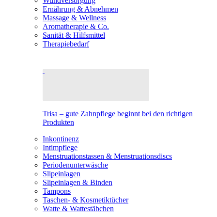
Wundversorgung
Ernährung & Abnehmen
Massage & Wellness
Aromatherapie & Co.
Sanität & Hilfsmittel
Therapiebedarf
Trisa – gute Zahnpflege beginnt bei den richtigen
Produkten
Inkontinenz
Intimpflege
Menstruationstassen & Menstruationsdiscs
Periodenunterwäsche
Slipeinlagen
Slipeinlagen & Binden
Tampons
Taschen- & Kosmetiktücher
Watte & Wattestäbchen