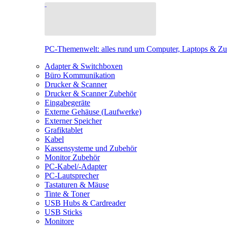
PC-Themenwelt: alles rund um Computer, Laptops & Z
Adapter & Switchboxen
Büro Kommunikation
Drucker & Scanner
Drucker & Scanner Zubehör
Eingabegeräte
Externe Gehäuse (Laufwerke)
Externer Speicher
Grafiktablet
Kabel
Kassensysteme und Zubehör
Monitor Zubehör
PC-Kabel/-Adapter
PC-Lautsprecher
Tastaturen & Mäuse
Tinte & Toner
USB Hubs & Cardreader
USB Sticks
Monitore