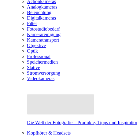
Actionkameras
Analogkameras
Beleuchtung
Digitalkameras
Filter
Fotostudiobedarf
Kamerareinigung
Kameratransport
Objektive
Optik
Professional
Speichermedien
Stative
Stromversorgung
Videokameras
Die Welt der Fotografie – Produkte, Tipps und Inspiratio
Kopfhörer & Headsets