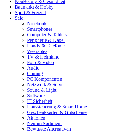
Neu
Beauty & Gesundheit
Baumarkt & Hobby
Sport & Freizeit
Sale
Notebook
Smartphones
Computer & Tablets
Peripherie & Kabel
Handy & Telefonie
Wearables
TV & Heimkino
Foto & Video
Audio
Gaming
PC Komponenten
Netzwerk & Server
Sound & Light
Software
IT Sicherheit
Haussteuerung & Smart Home
Geschenkkarten & Gutscheine
Aktionen
Neu im Sortiment
Bewusste Alternativen