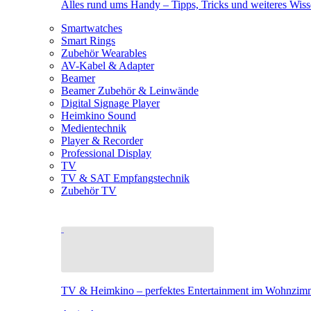
Alles rund ums Handy – Tipps, Tricks und weiteres Wis
Smartwatches
Smart Rings
Zubehör Wearables
AV-Kabel & Adapter
Beamer
Beamer Zubehör & Leinwände
Digital Signage Player
Heimkino Sound
Medientechnik
Player & Recorder
Professional Display
TV
TV & SAT Empfangstechnik
Zubehör TV
TV & Heimkino – perfektes Entertainment im Wohnzim