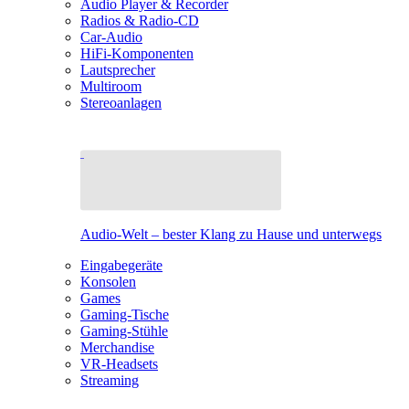
Audio Player & Recorder
Radios & Radio-CD
Car-Audio
HiFi-Komponenten
Lautsprecher
Multiroom
Stereoanlagen
Audio-Welt – bester Klang zu Hause und unterwegs
Eingabegeräte
Konsolen
Games
Gaming-Tische
Gaming-Stühle
Merchandise
VR-Headsets
Streaming