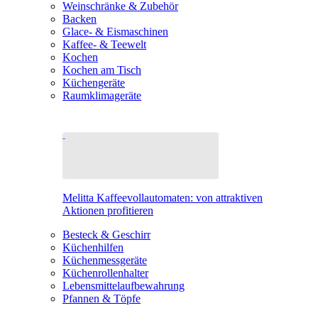
Weinschränke & Zubehör
Backen
Glace- & Eismaschinen
Kaffee- & Teewelt
Kochen
Kochen am Tisch
Küchengeräte
Raumklimageräte
Melitta Kaffeevollautomaten: von attraktiven
Aktionen profitieren
Besteck & Geschirr
Küchenhilfen
Küchenmessgeräte
Küchenrollenhalter
Lebensmittelaufbewahrung
Pfannen & Töpfe