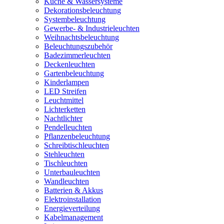
Küche & Wassersysteme
Dekorationsbeleuchtung
Systembeleuchtung
Gewerbe- & Industrieleuchten
Weihnachtsbeleuchtung
Beleuchtungszubehör
Badezimmerleuchten
Deckenleuchten
Gartenbeleuchtung
Kinderlampen
LED Streifen
Leuchtmittel
Lichterketten
Nachtlichter
Pendelleuchten
Pflanzenbeleuchtung
Schreibtischleuchten
Stehleuchten
Tischleuchten
Unterbauleuchten
Wandleuchten
Batterien & Akkus
Elektroinstallation
Energieverteilung
Kabelmanagement