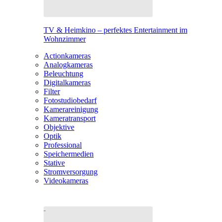
TV & Heimkino – perfektes Entertainment im
Wohnzimmer
Actionkameras
Analogkameras
Beleuchtung
Digitalkameras
Filter
Fotostudiobedarf
Kamerareinigung
Kameratransport
Objektive
Optik
Professional
Speichermedien
Stative
Stromversorgung
Videokameras