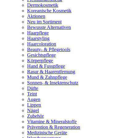
Dermokosmetik
Koreanische Kosmetik
Aktionen
Neu im Sortiment
Bewusste Alternativen
Haarpflege
Haarstyling
Haarcoloration
Beauty- & Pflegetools
Gesichtspflege
Körperpflege
Hand & Fusspflege
Rasur & Haarentfernung
Mund & Zahnpflege
Sonnen- & Insektenschutz
Düfte
Teint
Augen
Lippen
Nägel
Zubehör
Vitamine & Mineralstoffe
Prävention & Regeneration
Medizinische Geräte