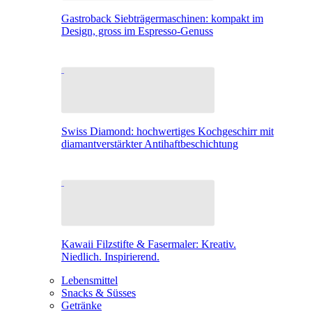
Gastroback Siebträgermaschinen: kompakt im
Design, gross im Espresso-Genuss
Swiss Diamond: hochwertiges Kochgeschirr mit
diamantverstärkter Antihaftbeschichtung
Kawaii Filzstifte & Fasermaler: Kreativ.
Niedlich. Inspirierend.
Lebensmittel
Snacks & Süsses
Getränke