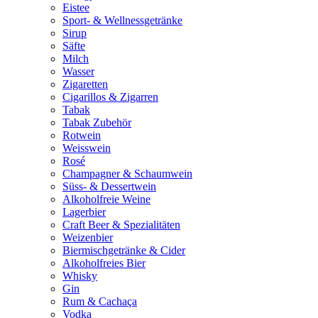
Eistee
Sport- & Wellnessgetränke
Sirup
Säfte
Milch
Wasser
Zigaretten
Cigarillos & Zigarren
Tabak
Tabak Zubehör
Rotwein
Weisswein
Rosé
Champagner & Schaumwein
Süss- & Dessertwein
Alkoholfreie Weine
Lagerbier
Craft Beer & Spezialitäten
Weizenbier
Biermischgetränke & Cider
Alkoholfreies Bier
Whisky
Gin
Rum & Cachaça
Vodka