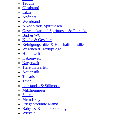
Tequila
Obstbrand
Likör
Apéritifs
Weinbrand
Alkoholfreie Spirituosen
Geschenkartikel Spirituosen & Getränke
Bad & WC
Küche & Geschirr
Reinigungsmittel & Haushaltsutensilien
Waschen & Textilpflege
Hundewelt
Katzenwelt
Nagerwelt
Tiere im Garten
Aquaristik
Terraristik
Teich
Umstands- & Stillmode
Milchpumpen
Stillen
Mein Baby
Pflegeprodukte Mama
Baby- & Kinderbekleidung
Wickeln