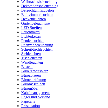
Weihnachtsbeleuchtung
Dekorationsbeleuchtung
Beleuchtungszubehör
Badezimmerleuchten
Deckenleuchten
Gartenbeleuchtung
LED Streifen
Leuchtmittel
Lichterketten
Pendelleuchten
Pflanzenbeleuchtung
Schreibtischleuchten
Stehleuchten
Tischleuchten
Wandleuchten
Basteln
Büro Arbeitsplatz
Büroablagen
Büroeinrichtung
Büromaschinen
Büromöbel
Kabelmanagement
Lager und Versand
Papeterie
Präsentation