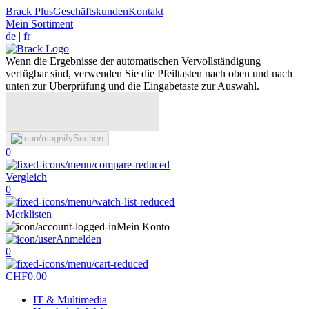
Brack Plus
Geschäftskunden
Kontakt
Mein Sortiment
de
|
fr
Wenn die Ergebnisse der automatischen Vervollständigung
verfügbar sind, verwenden Sie die Pfeiltasten nach oben und nach
unten zur Überprüfung und die Eingabetaste zur Auswahl.
Suchen
0
Vergleich
0
Merklisten
Mein Konto
Anmelden
0
CHF
0.00
IT & Multimedia