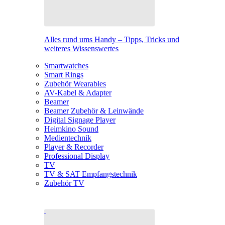
Alles rund ums Handy – Tipps, Tricks und
weiteres Wissenswertes
Smartwatches
Smart Rings
Zubehör Wearables
AV-Kabel & Adapter
Beamer
Beamer Zubehör & Leinwände
Digital Signage Player
Heimkino Sound
Medientechnik
Player & Recorder
Professional Display
TV
TV & SAT Empfangstechnik
Zubehör TV