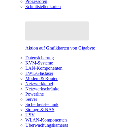
Prozessoren
Schnittstellenkarten
Aktion auf Grafikkarten von Gigabyte
Datensicherung
KVM-Systeme
LAN-Komponenten
LWL/Glasfaser
Modem & Router
Netzwerkkabel
Netzwerkschränke
Powerline
Server
Sicherheitstechnik
Storage & NAS
USV
WLAN-Komponenten
Überwachungskameras