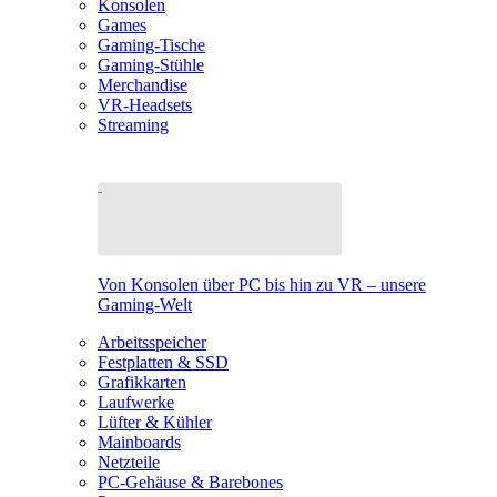
Konsolen
Games
Gaming-Tische
Gaming-Stühle
Merchandise
VR-Headsets
Streaming
Von Konsolen über PC bis hin zu VR – unsere
Gaming-Welt
Arbeitsspeicher
Festplatten & SSD
Grafikkarten
Laufwerke
Lüfter & Kühler
Mainboards
Netzteile
PC-Gehäuse & Barebones