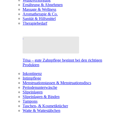
Wundversorgung
Ernährung & Abnehmen
Massage & Wellness
Aromatherapie & Co.
Sanität & Hilfsmittel
Therapiebedarf
Trisa – gute Zahnpflege beginnt bei den richtigen
Produkten
Inkontinenz
Intimpflege
Menstruationstassen & Menstruationsdiscs
Periodenunterwäsche
Slipeinlagen
Slipeinlagen & Binden
Tampons
Taschen- & Kosmetiktücher
Watte & Wattestäbchen