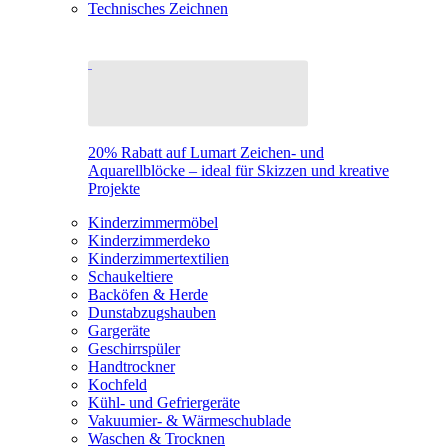
Technisches Zeichnen
20% Rabatt auf Lumart Zeichen- und
Aquarellblöcke – ideal für Skizzen und kreative
Projekte
Kinderzimmermöbel
Kinderzimmerdeko
Kinderzimmertextilien
Schaukeltiere
Backöfen & Herde
Dunstabzugshauben
Gargeräte
Geschirrspüler
Handtrockner
Kochfeld
Kühl- und Gefriergeräte
Vakuumier- & Wärmeschublade
Waschen & Trocknen