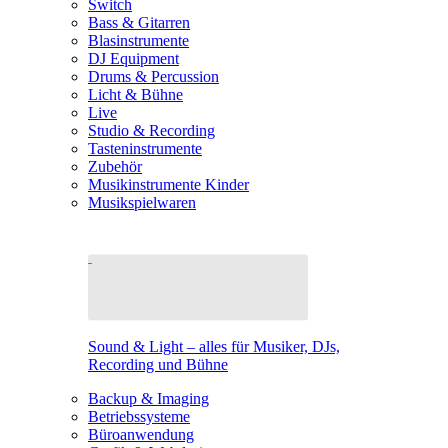
Switch
Bass & Gitarren
Blasinstrumente
DJ Equipment
Drums & Percussion
Licht & Bühne
Live
Studio & Recording
Tasteninstrumente
Zubehör
Musikinstrumente Kinder
Musikspielwaren
Sound & Light – alles für Musiker, DJs,
Recording und Bühne
Backup & Imaging
Betriebssysteme
Büroanwendung