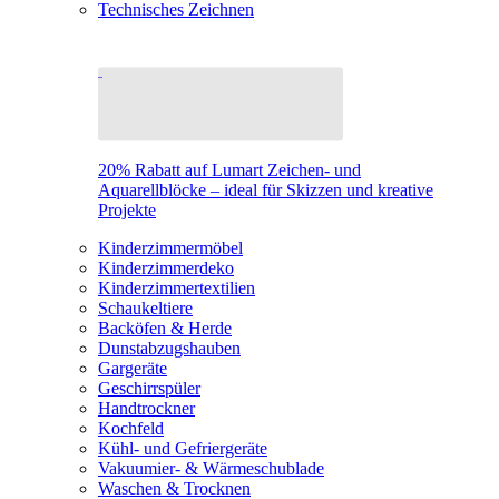
Technisches Zeichnen
20% Rabatt auf Lumart Zeichen- und
Aquarellblöcke – ideal für Skizzen und kreative
Projekte
Kinderzimmermöbel
Kinderzimmerdeko
Kinderzimmertextilien
Schaukeltiere
Backöfen & Herde
Dunstabzugshauben
Gargeräte
Geschirrspüler
Handtrockner
Kochfeld
Kühl- und Gefriergeräte
Vakuumier- & Wärmeschublade
Waschen & Trocknen