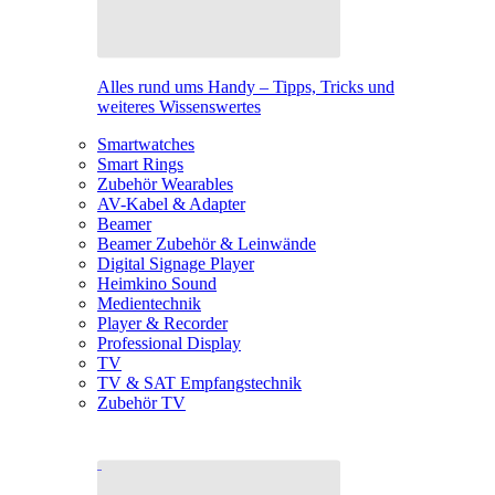
Alles rund ums Handy – Tipps, Tricks und
weiteres Wissenswertes
Smartwatches
Smart Rings
Zubehör Wearables
AV-Kabel & Adapter
Beamer
Beamer Zubehör & Leinwände
Digital Signage Player
Heimkino Sound
Medientechnik
Player & Recorder
Professional Display
TV
TV & SAT Empfangstechnik
Zubehör TV