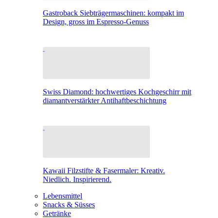
Gastroback Siebträgermaschinen: kompakt im
Design, gross im Espresso-Genuss
Swiss Diamond: hochwertiges Kochgeschirr mit
diamantverstärkter Antihaftbeschichtung
Kawaii Filzstifte & Fasermaler: Kreativ.
Niedlich. Inspirierend.
Lebensmittel
Snacks & Süsses
Getränke