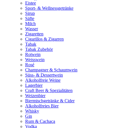
Eistee
Sport- & Wellnessgetränke
Sirup
Säfte
Milch
Wasser
Zigaretten
Cigarillos & Zigarren
Tabak
Tabak Zubehör
Rotwein
Weisswein
Rosé
Champagner & Schaumwein
Süss- & Dessertwein
Alkoholfreie Weine
Lagerbier
Craft Beer & Spezialitäten
Weizenbier
Biermischgetränke & Cider
Alkoholfreies Bier
Whisky
Gin
Rum & Cachaça
Vodka