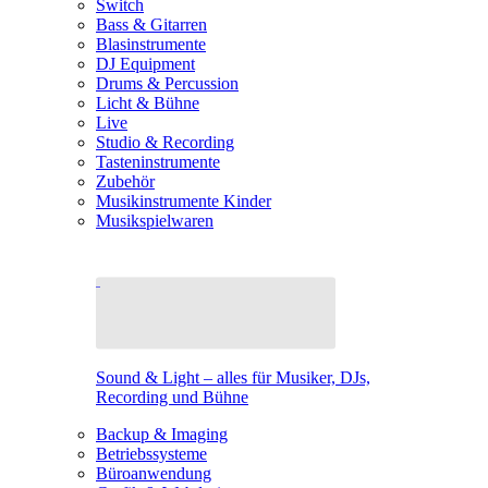
Switch
Bass & Gitarren
Blasinstrumente
DJ Equipment
Drums & Percussion
Licht & Bühne
Live
Studio & Recording
Tasteninstrumente
Zubehör
Musikinstrumente Kinder
Musikspielwaren
Sound & Light – alles für Musiker, DJs,
Recording und Bühne
Backup & Imaging
Betriebssysteme
Büroanwendung