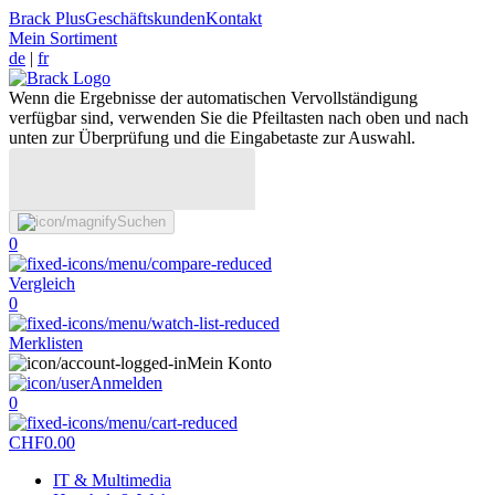
Brack Plus
Geschäftskunden
Kontakt
Mein Sortiment
de
|
fr
Wenn die Ergebnisse der automatischen Vervollständigung
verfügbar sind, verwenden Sie die Pfeiltasten nach oben und nach
unten zur Überprüfung und die Eingabetaste zur Auswahl.
Suchen
0
Vergleich
0
Merklisten
Mein Konto
Anmelden
0
CHF
0.00
IT & Multimedia