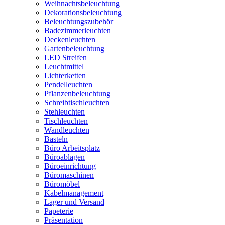
Weihnachtsbeleuchtung
Dekorationsbeleuchtung
Beleuchtungszubehör
Badezimmerleuchten
Deckenleuchten
Gartenbeleuchtung
LED Streifen
Leuchtmittel
Lichterketten
Pendelleuchten
Pflanzenbeleuchtung
Schreibtischleuchten
Stehleuchten
Tischleuchten
Wandleuchten
Basteln
Büro Arbeitsplatz
Büroablagen
Büroeinrichtung
Büromaschinen
Büromöbel
Kabelmanagement
Lager und Versand
Papeterie
Präsentation