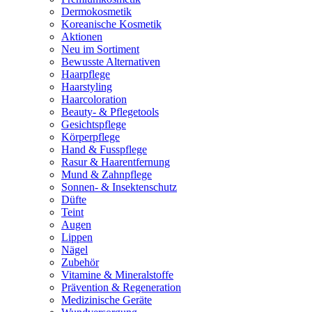
Dermokosmetik
Koreanische Kosmetik
Aktionen
Neu im Sortiment
Bewusste Alternativen
Haarpflege
Haarstyling
Haarcoloration
Beauty- & Pflegetools
Gesichtspflege
Körperpflege
Hand & Fusspflege
Rasur & Haarentfernung
Mund & Zahnpflege
Sonnen- & Insektenschutz
Düfte
Teint
Augen
Lippen
Nägel
Zubehör
Vitamine & Mineralstoffe
Prävention & Regeneration
Medizinische Geräte