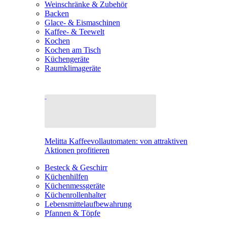
Weinschränke & Zubehör
Backen
Glace- & Eismaschinen
Kaffee- & Teewelt
Kochen
Kochen am Tisch
Küchengeräte
Raumklimageräte
Melitta Kaffeevollautomaten: von attraktiven
Aktionen profitieren
Besteck & Geschirr
Küchenhilfen
Küchenmessgeräte
Küchenrollenhalter
Lebensmittelaufbewahrung
Pfannen & Töpfe