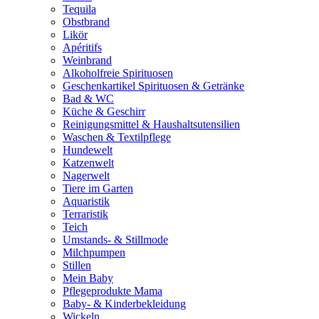
Tequila
Obstbrand
Likör
Apéritifs
Weinbrand
Alkoholfreie Spirituosen
Geschenkartikel Spirituosen & Getränke
Bad & WC
Küche & Geschirr
Reinigungsmittel & Haushaltsutensilien
Waschen & Textilpflege
Hundewelt
Katzenwelt
Nagerwelt
Tiere im Garten
Aquaristik
Terraristik
Teich
Umstands- & Stillmode
Milchpumpen
Stillen
Mein Baby
Pflegeprodukte Mama
Baby- & Kinderbekleidung
Wickeln