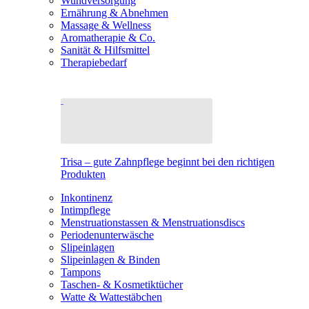
Wundversorgung
Ernährung & Abnehmen
Massage & Wellness
Aromatherapie & Co.
Sanität & Hilfsmittel
Therapiebedarf
Trisa – gute Zahnpflege beginnt bei den richtigen
Produkten
Inkontinenz
Intimpflege
Menstruationstassen & Menstruationsdiscs
Periodenunterwäsche
Slipeinlagen
Slipeinlagen & Binden
Tampons
Taschen- & Kosmetiktücher
Watte & Wattestäbchen