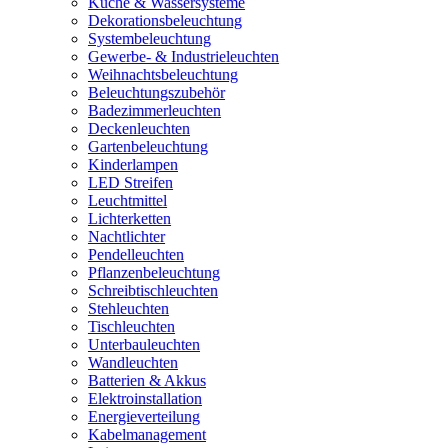
Küche & Wassersysteme
Dekorationsbeleuchtung
Systembeleuchtung
Gewerbe- & Industrieleuchten
Weihnachtsbeleuchtung
Beleuchtungszubehör
Badezimmerleuchten
Deckenleuchten
Gartenbeleuchtung
Kinderlampen
LED Streifen
Leuchtmittel
Lichterketten
Nachtlichter
Pendelleuchten
Pflanzenbeleuchtung
Schreibtischleuchten
Stehleuchten
Tischleuchten
Unterbauleuchten
Wandleuchten
Batterien & Akkus
Elektroinstallation
Energieverteilung
Kabelmanagement