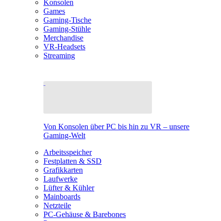
Konsolen
Games
Gaming-Tische
Gaming-Stühle
Merchandise
VR-Headsets
Streaming
Von Konsolen über PC bis hin zu VR – unsere
Gaming-Welt
Arbeitsspeicher
Festplatten & SSD
Grafikkarten
Laufwerke
Lüfter & Kühler
Mainboards
Netzteile
PC-Gehäuse & Barebones