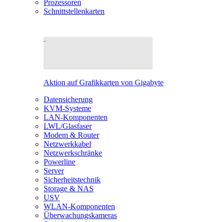
Prozessoren
Schnittstellenkarten
Aktion auf Grafikkarten von Gigabyte
Datensicherung
KVM-Systeme
LAN-Komponenten
LWL/Glasfaser
Modem & Router
Netzwerkkabel
Netzwerkschränke
Powerline
Server
Sicherheitstechnik
Storage & NAS
USV
WLAN-Komponenten
Überwachungskameras