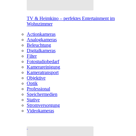
TV & Heimkino – perfektes Entertainment im
Wohnzimmer
Actionkameras
Analogkameras
Beleuchtung
Digitalkameras
Filter
Fotostudiobedarf
Kamerareinigung
Kameratransport
Objektive
Optik
Professional
Speichermedien
Stative
Stromversorgung
Videokameras