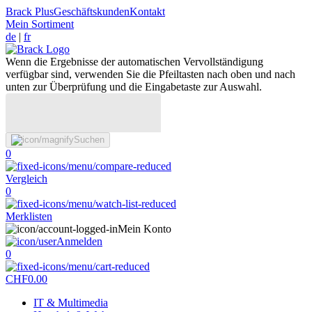
Brack Plus
Geschäftskunden
Kontakt
Mein Sortiment
de
|
fr
Wenn die Ergebnisse der automatischen Vervollständigung
verfügbar sind, verwenden Sie die Pfeiltasten nach oben und nach
unten zur Überprüfung und die Eingabetaste zur Auswahl.
Suchen
0
Vergleich
0
Merklisten
Mein Konto
Anmelden
0
CHF
0.00
IT & Multimedia