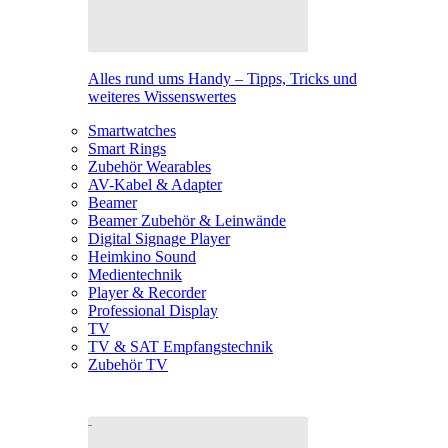
Alles rund ums Handy – Tipps, Tricks und
weiteres Wissenswertes
Smartwatches
Smart Rings
Zubehör Wearables
AV-Kabel & Adapter
Beamer
Beamer Zubehör & Leinwände
Digital Signage Player
Heimkino Sound
Medientechnik
Player & Recorder
Professional Display
TV
TV & SAT Empfangstechnik
Zubehör TV