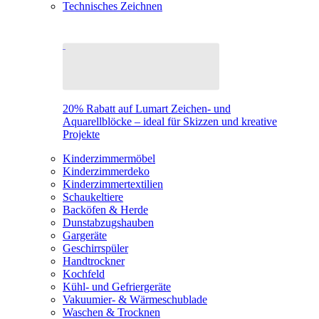
Technisches Zeichnen
20% Rabatt auf Lumart Zeichen- und
Aquarellblöcke – ideal für Skizzen und kreative
Projekte
Kinderzimmermöbel
Kinderzimmerdeko
Kinderzimmertextilien
Schaukeltiere
Backöfen & Herde
Dunstabzugshauben
Gargeräte
Geschirrspüler
Handtrockner
Kochfeld
Kühl- und Gefriergeräte
Vakuumier- & Wärmeschublade
Waschen & Trocknen