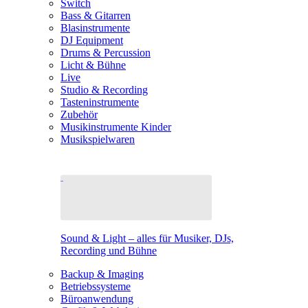
Switch
Bass & Gitarren
Blasinstrumente
DJ Equipment
Drums & Percussion
Licht & Bühne
Live
Studio & Recording
Tasteninstrumente
Zubehör
Musikinstrumente Kinder
Musikspielwaren
Sound & Light – alles für Musiker, DJs,
Recording und Bühne
Backup & Imaging
Betriebssysteme
Büroanwendung