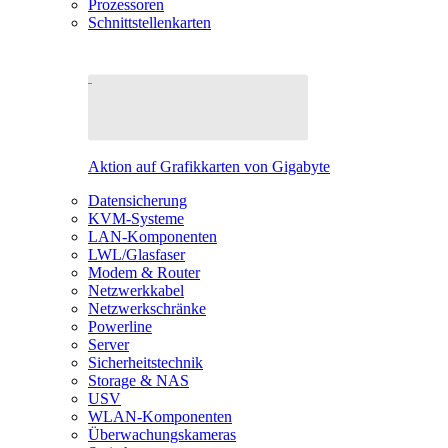
Prozessoren
Schnittstellenkarten
Aktion auf Grafikkarten von Gigabyte
Datensicherung
KVM-Systeme
LAN-Komponenten
LWL/Glasfaser
Modem & Router
Netzwerkkabel
Netzwerkschränke
Powerline
Server
Sicherheitstechnik
Storage & NAS
USV
WLAN-Komponenten
Überwachungskameras