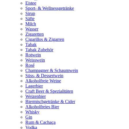
Eistee
Sport- & Wellnessgetränke
Sirup
Säfte
Milch
Wasser
Zigaretten
Cigarillos & Zigarren
Tabak
Tabak Zubehör
Rotwein
Weisswein
Rosé
Champagner & Schaumwein
Süss- & Dessertwein
Alkoholfreie Weine
Lagerbier
Craft Beer & Spezialitäten
Weizenbier
Biermischgetränke & Cider
Alkoholfreies Bier
Whisky
Gin
Rum & Cachaça
Vodka