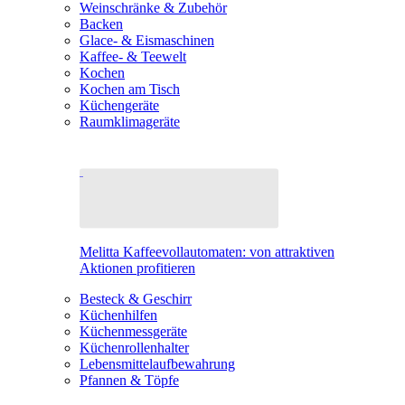
Weinschränke & Zubehör
Backen
Glace- & Eismaschinen
Kaffee- & Teewelt
Kochen
Kochen am Tisch
Küchengeräte
Raumklimageräte
Melitta Kaffeevollautomaten: von attraktiven
Aktionen profitieren
Besteck & Geschirr
Küchenhilfen
Küchenmessgeräte
Küchenrollenhalter
Lebensmittelaufbewahrung
Pfannen & Töpfe