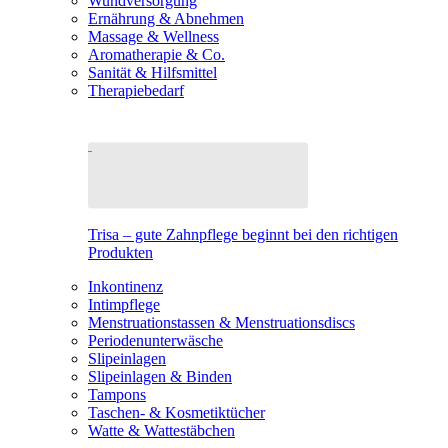
Wundversorgung
Ernährung & Abnehmen
Massage & Wellness
Aromatherapie & Co.
Sanität & Hilfsmittel
Therapiebedarf
Trisa – gute Zahnpflege beginnt bei den richtigen
Produkten
Inkontinenz
Intimpflege
Menstruationstassen & Menstruationsdiscs
Periodenunterwäsche
Slipeinlagen
Slipeinlagen & Binden
Tampons
Taschen- & Kosmetiktücher
Watte & Wattestäbchen