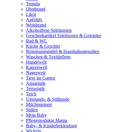
Tequila
Obstbrand
Likör
Apéritifs
Weinbrand
Alkoholfreie Spirituosen
Geschenkartikel Spirituosen & Getränke
Bad & WC
Küche & Geschirr
Reinigungsmittel & Haushaltsutensilien
Waschen & Textilpflege
Hundewelt
Katzenwelt
Nagerwelt
Tiere im Garten
Aquaristik
Terraristik
Teich
Umstands- & Stillmode
Milchpumpen
Stillen
Mein Baby
Pflegeprodukte Mama
Baby- & Kinderbekleidung
Wickeln