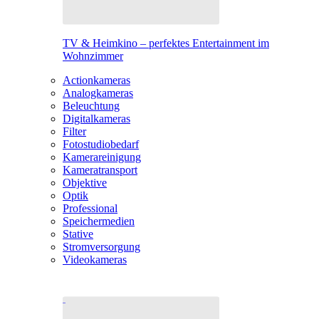
TV & Heimkino – perfektes Entertainment im
Wohnzimmer
Actionkameras
Analogkameras
Beleuchtung
Digitalkameras
Filter
Fotostudiobedarf
Kamerareinigung
Kameratransport
Objektive
Optik
Professional
Speichermedien
Stative
Stromversorgung
Videokameras