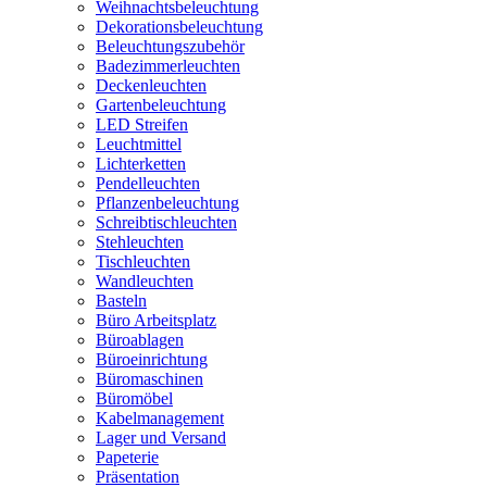
Weihnachtsbeleuchtung
Dekorationsbeleuchtung
Beleuchtungszubehör
Badezimmerleuchten
Deckenleuchten
Gartenbeleuchtung
LED Streifen
Leuchtmittel
Lichterketten
Pendelleuchten
Pflanzenbeleuchtung
Schreibtischleuchten
Stehleuchten
Tischleuchten
Wandleuchten
Basteln
Büro Arbeitsplatz
Büroablagen
Büroeinrichtung
Büromaschinen
Büromöbel
Kabelmanagement
Lager und Versand
Papeterie
Präsentation