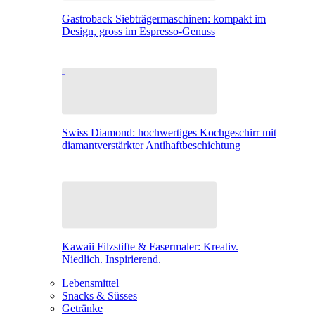
Gastroback Siebträgermaschinen: kompakt im
Design, gross im Espresso-Genuss
Swiss Diamond: hochwertiges Kochgeschirr mit
diamantverstärkter Antihaftbeschichtung
Kawaii Filzstifte & Fasermaler: Kreativ.
Niedlich. Inspirierend.
Lebensmittel
Snacks & Süsses
Getränke