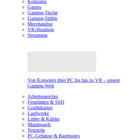
Konsolen
Games
Gaming-Tische
Gaming-Stühle
Merchandise
VR-Headsets
Streaming
Von Konsolen über PC bis hin zu VR – unsere
Gaming-Welt
Arbeitsspeicher
Festplatten & SSD
Grafikkarten
Laufwerke
Lüfter & Kühler
Mainboards
Netzteile
PC-Gehäuse & Barebones