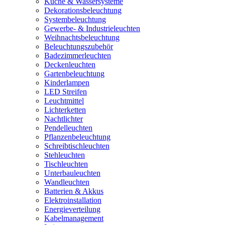
Küche & Wassersysteme
Dekorationsbeleuchtung
Systembeleuchtung
Gewerbe- & Industrieleuchten
Weihnachtsbeleuchtung
Beleuchtungszubehör
Badezimmerleuchten
Deckenleuchten
Gartenbeleuchtung
Kinderlampen
LED Streifen
Leuchtmittel
Lichterketten
Nachtlichter
Pendelleuchten
Pflanzenbeleuchtung
Schreibtischleuchten
Stehleuchten
Tischleuchten
Unterbauleuchten
Wandleuchten
Batterien & Akkus
Elektroinstallation
Energieverteilung
Kabelmanagement