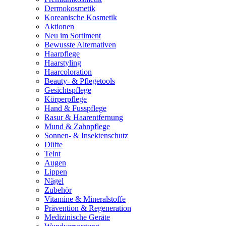
Dermokosmetik
Koreanische Kosmetik
Aktionen
Neu im Sortiment
Bewusste Alternativen
Haarpflege
Haarstyling
Haarcoloration
Beauty- & Pflegetools
Gesichtspflege
Körperpflege
Hand & Fusspflege
Rasur & Haarentfernung
Mund & Zahnpflege
Sonnen- & Insektenschutz
Düfte
Teint
Augen
Lippen
Nägel
Zubehör
Vitamine & Mineralstoffe
Prävention & Regeneration
Medizinische Geräte