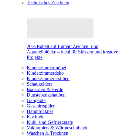
Technisches Zeichnen
20% Rabatt auf Lumart Zeichen- und
Aquarellblöcke – ideal für Skizzen und kreative
Projekte
Kinderzimmermöbel
Kinderzimmerdeko
Kinderzimmertextilien
Schaukeltiere
Backöfen & Herde
Dunstabzugshauben
Gargeräte
Geschirrspüler
Handtrockner
Kochfeld
Kühl- und Gefriergeräte
Vakuumier- & Wärmeschublade
Waschen & Trocknen