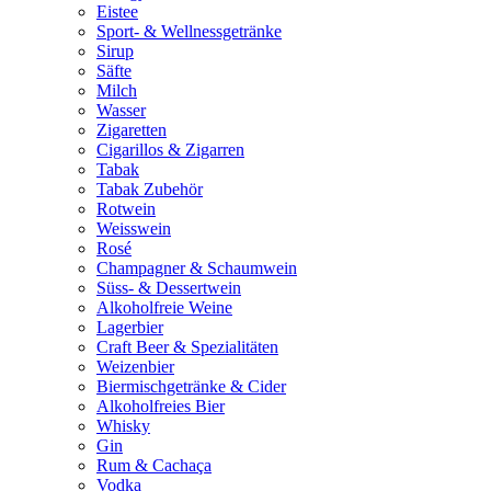
Eistee
Sport- & Wellnessgetränke
Sirup
Säfte
Milch
Wasser
Zigaretten
Cigarillos & Zigarren
Tabak
Tabak Zubehör
Rotwein
Weisswein
Rosé
Champagner & Schaumwein
Süss- & Dessertwein
Alkoholfreie Weine
Lagerbier
Craft Beer & Spezialitäten
Weizenbier
Biermischgetränke & Cider
Alkoholfreies Bier
Whisky
Gin
Rum & Cachaça
Vodka