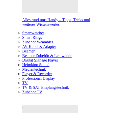
Alles rund ums Handy – Tipps, Tricks und
weiteres Wissenswertes
Smartwatches
Smart Rings
Zubehör Wearables
AV-Kabel & Adapter
Beamer
Beamer Zubehör & Leinwände
Digital Signage Player
Heimkino Sound
Medientechnik
Player & Recorder
Professional Display
TV
TV & SAT Empfangstechnik
Zubehör TV