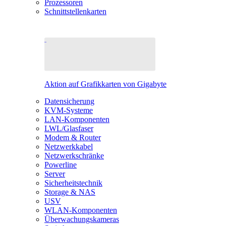
Prozessoren
Schnittstellenkarten
Aktion auf Grafikkarten von Gigabyte
Datensicherung
KVM-Systeme
LAN-Komponenten
LWL/Glasfaser
Modem & Router
Netzwerkkabel
Netzwerkschränke
Powerline
Server
Sicherheitstechnik
Storage & NAS
USV
WLAN-Komponenten
Überwachungskameras