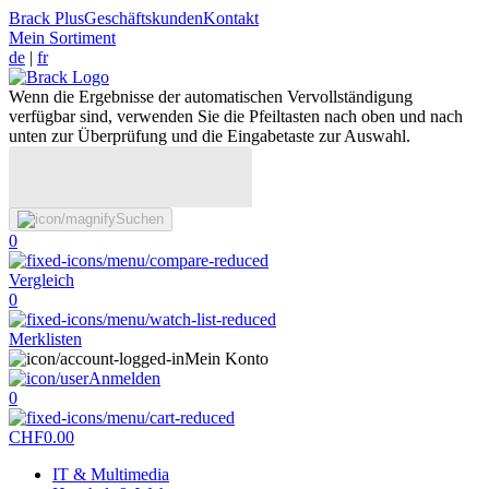
Brack Plus
Geschäftskunden
Kontakt
Mein Sortiment
de
|
fr
Wenn die Ergebnisse der automatischen Vervollständigung
verfügbar sind, verwenden Sie die Pfeiltasten nach oben und nach
unten zur Überprüfung und die Eingabetaste zur Auswahl.
Suchen
0
Vergleich
0
Merklisten
Mein Konto
Anmelden
0
CHF
0.00
IT & Multimedia