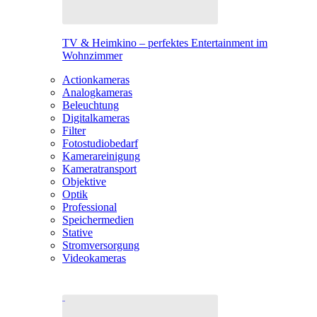
TV & Heimkino – perfektes Entertainment im
Wohnzimmer
Actionkameras
Analogkameras
Beleuchtung
Digitalkameras
Filter
Fotostudiobedarf
Kamerareinigung
Kameratransport
Objektive
Optik
Professional
Speichermedien
Stative
Stromversorgung
Videokameras