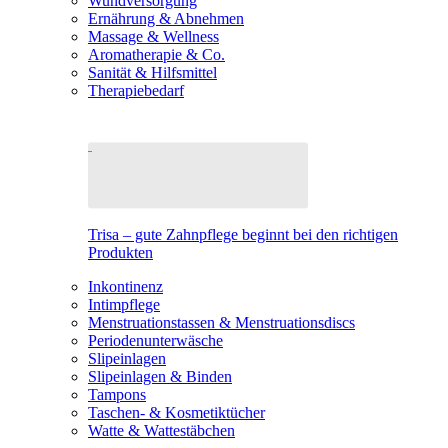
Wundversorgung
Ernährung & Abnehmen
Massage & Wellness
Aromatherapie & Co.
Sanität & Hilfsmittel
Therapiebedarf
Trisa – gute Zahnpflege beginnt bei den richtigen
Produkten
Inkontinenz
Intimpflege
Menstruationstassen & Menstruationsdiscs
Periodenunterwäsche
Slipeinlagen
Slipeinlagen & Binden
Tampons
Taschen- & Kosmetiktücher
Watte & Wattestäbchen