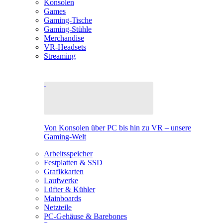
Konsolen
Games
Gaming-Tische
Gaming-Stühle
Merchandise
VR-Headsets
Streaming
Von Konsolen über PC bis hin zu VR – unsere
Gaming-Welt
Arbeitsspeicher
Festplatten & SSD
Grafikkarten
Laufwerke
Lüfter & Kühler
Mainboards
Netzteile
PC-Gehäuse & Barebones