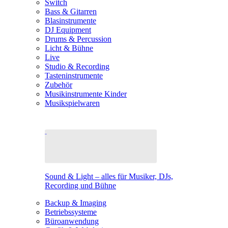
Switch
Bass & Gitarren
Blasinstrumente
DJ Equipment
Drums & Percussion
Licht & Bühne
Live
Studio & Recording
Tasteninstrumente
Zubehör
Musikinstrumente Kinder
Musikspielwaren
Sound & Light – alles für Musiker, DJs,
Recording und Bühne
Backup & Imaging
Betriebssysteme
Büroanwendung