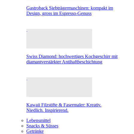
Gastroback Siebträgermaschinen: kompakt im
Design, gross im Espresso-Genuss
Swiss Diamond: hochwertiges Kochgeschirr mit
diamantverstärkter Antihaftbeschichtung
Kawaii Filzstifte & Fasermaler: Kreativ.
Niedlich. Inspirierend.
Lebensmittel
Snacks & Süsses
Getränke