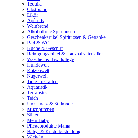
Tequila
Obstbrand
Likör
Apéritifs
Weinbrand
Alkoholfreie Spirituosen
Geschenkartikel Spirituosen & Getränke
Bad & WC
Küche & Geschirr
Reinigungsmittel & Haushaltsutensilien
Waschen & Textilpflege
Hundewelt
Katzenwelt
Nagerwelt
Tiere im Garten
Aquaristik
Terraristik
Teich
Umstands- & Stillmode
Milchpumpen
Stillen
Mein Baby
Pflegeprodukte Mama
Baby- & Kinderbekleidung
Wickeln