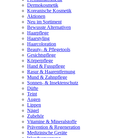
Dermokosmetik
Koreanische Kosmetik
Aktionen
Neu im Sortiment
Bewusste Alternativen
Haarpflege
Haarstyling
Haarcoloration
Beauty- & Pflegetools
Gesichtspflege
Körperpflege
Hand & Fusspflege
Rasur & Haarentfernung
Mund & Zahnpflege
Sonnen- & Insektenschutz
Düfte
Teint
Augen
Lippen
Nägel
Zubehör
Vitamine & Mineralstoffe
Prävention & Regeneration
Medizinische Geräte