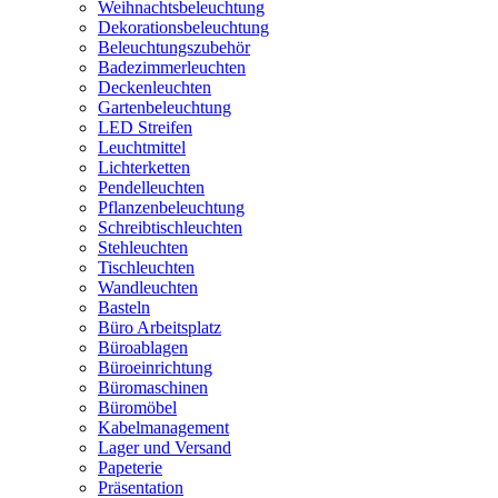
Weihnachtsbeleuchtung
Dekorationsbeleuchtung
Beleuchtungszubehör
Badezimmerleuchten
Deckenleuchten
Gartenbeleuchtung
LED Streifen
Leuchtmittel
Lichterketten
Pendelleuchten
Pflanzenbeleuchtung
Schreibtischleuchten
Stehleuchten
Tischleuchten
Wandleuchten
Basteln
Büro Arbeitsplatz
Büroablagen
Büroeinrichtung
Büromaschinen
Büromöbel
Kabelmanagement
Lager und Versand
Papeterie
Präsentation