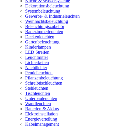
Küche & Wassersysteme
Dekorationsbeleuchtung
Systembeleuchtung
Gewerbe- & Industrieleuchten
Weihnachtsbeleuchtung
Beleuchtungszubehör
Badezimmerleuchten
Deckenleuchten
Gartenbeleuchtung
Kinderlampen
LED Streifen
Leuchtmittel
Lichterketten
Nachtlichter
Pendelleuchten
Pflanzenbeleuchtung
Schreibtischleuchten
Stehleuchten
Tischleuchten
Unterbauleuchten
Wandleuchten
Batterien & Akkus
Elektroinstallation
Energieverteilung
Kabelmanagement