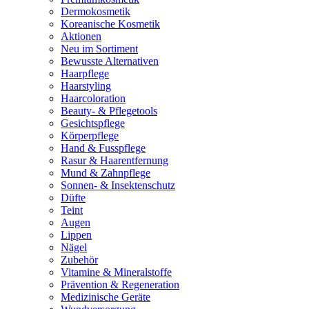
Dermokosmetik
Koreanische Kosmetik
Aktionen
Neu im Sortiment
Bewusste Alternativen
Haarpflege
Haarstyling
Haarcoloration
Beauty- & Pflegetools
Gesichtspflege
Körperpflege
Hand & Fusspflege
Rasur & Haarentfernung
Mund & Zahnpflege
Sonnen- & Insektenschutz
Düfte
Teint
Augen
Lippen
Nägel
Zubehör
Vitamine & Mineralstoffe
Prävention & Regeneration
Medizinische Geräte