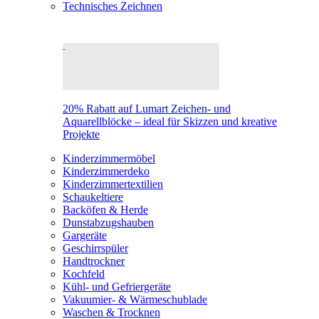
Technisches Zeichnen
20% Rabatt auf Lumart Zeichen- und
Aquarellblöcke – ideal für Skizzen und kreative
Projekte
Kinderzimmermöbel
Kinderzimmerdeko
Kinderzimmertextilien
Schaukeltiere
Backöfen & Herde
Dunstabzugshauben
Gargeräte
Geschirrspüler
Handtrockner
Kochfeld
Kühl- und Gefriergeräte
Vakuumier- & Wärmeschublade
Waschen & Trocknen