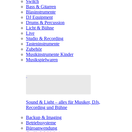
Switch
Bass & Gitarren
Blasinstrumente
DJ Equipment
Drums & Percussion
Licht & Bühne
Live
Studio & Recording
Tasteninstrumente
Zubehör
Musikinstrumente Kinder
Musikspielwaren
Sound & Light – alles für Musiker, DJs,
Recording und Bühne
Backup & Imaging
Betriebssysteme
Büroanwendung