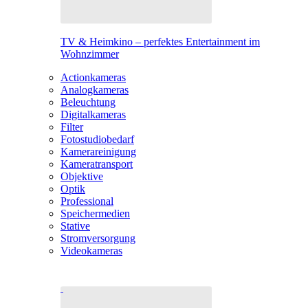
TV & Heimkino – perfektes Entertainment im
Wohnzimmer
Actionkameras
Analogkameras
Beleuchtung
Digitalkameras
Filter
Fotostudiobedarf
Kamerareinigung
Kameratransport
Objektive
Optik
Professional
Speichermedien
Stative
Stromversorgung
Videokameras