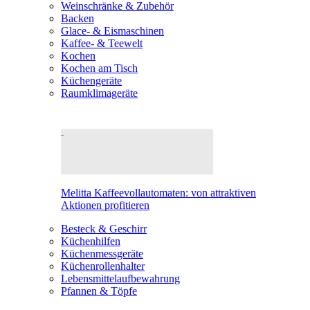
Weinschränke & Zubehör
Backen
Glace- & Eismaschinen
Kaffee- & Teewelt
Kochen
Kochen am Tisch
Küchengeräte
Raumklimageräte
Melitta Kaffeevollautomaten: von attraktiven
Aktionen profitieren
Besteck & Geschirr
Küchenhilfen
Küchenmessgeräte
Küchenrollenhalter
Lebensmittelaufbewahrung
Pfannen & Töpfe