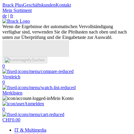
Brack Plus
Geschäftskunden
Kontakt
Mein Sortiment
de
|
fr
Wenn die Ergebnisse der automatischen Vervollständigung
verfügbar sind, verwenden Sie die Pfeiltasten nach oben und nach
unten zur Überprüfung und die Eingabetaste zur Auswahl.
Suchen
0
Vergleich
0
Merklisten
Mein Konto
Anmelden
0
CHF
0.00
IT & Multimedia