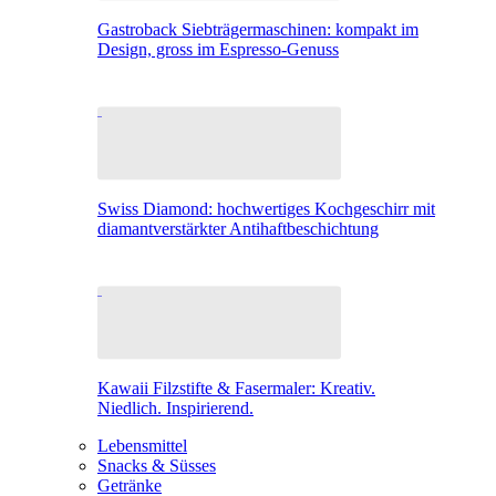
Gastroback Siebträgermaschinen: kompakt im
Design, gross im Espresso-Genuss
Swiss Diamond: hochwertiges Kochgeschirr mit
diamantverstärkter Antihaftbeschichtung
Kawaii Filzstifte & Fasermaler: Kreativ.
Niedlich. Inspirierend.
Lebensmittel
Snacks & Süsses
Getränke