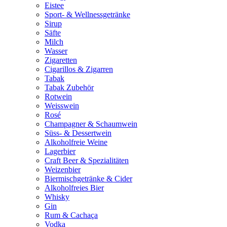
Eistee
Sport- & Wellnessgetränke
Sirup
Säfte
Milch
Wasser
Zigaretten
Cigarillos & Zigarren
Tabak
Tabak Zubehör
Rotwein
Weisswein
Rosé
Champagner & Schaumwein
Süss- & Dessertwein
Alkoholfreie Weine
Lagerbier
Craft Beer & Spezialitäten
Weizenbier
Biermischgetränke & Cider
Alkoholfreies Bier
Whisky
Gin
Rum & Cachaça
Vodka