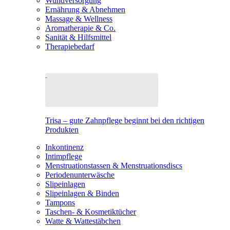
Wundversorgung
Ernährung & Abnehmen
Massage & Wellness
Aromatherapie & Co.
Sanität & Hilfsmittel
Therapiebedarf
Trisa – gute Zahnpflege beginnt bei den richtigen
Produkten
Inkontinenz
Intimpflege
Menstruationstassen & Menstruationsdiscs
Periodenunterwäsche
Slipeinlagen
Slipeinlagen & Binden
Tampons
Taschen- & Kosmetiktücher
Watte & Wattestäbchen