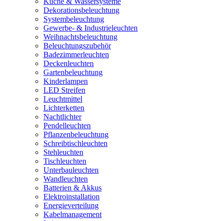
Küche & Wassersysteme
Dekorationsbeleuchtung
Systembeleuchtung
Gewerbe- & Industrieleuchten
Weihnachtsbeleuchtung
Beleuchtungszubehör
Badezimmerleuchten
Deckenleuchten
Gartenbeleuchtung
Kinderlampen
LED Streifen
Leuchtmittel
Lichterketten
Nachtlichter
Pendelleuchten
Pflanzenbeleuchtung
Schreibtischleuchten
Stehleuchten
Tischleuchten
Unterbauleuchten
Wandleuchten
Batterien & Akkus
Elektroinstallation
Energieverteilung
Kabelmanagement