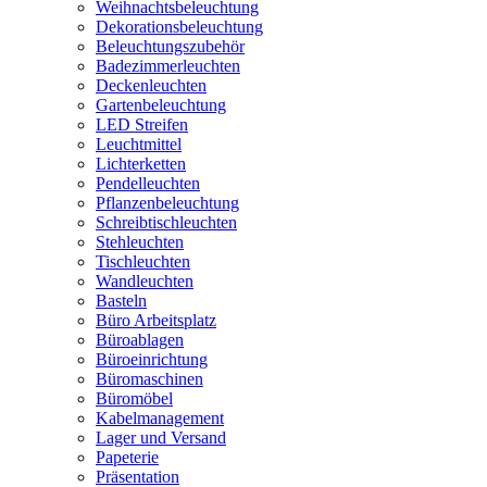
Weihnachtsbeleuchtung
Dekorationsbeleuchtung
Beleuchtungszubehör
Badezimmerleuchten
Deckenleuchten
Gartenbeleuchtung
LED Streifen
Leuchtmittel
Lichterketten
Pendelleuchten
Pflanzenbeleuchtung
Schreibtischleuchten
Stehleuchten
Tischleuchten
Wandleuchten
Basteln
Büro Arbeitsplatz
Büroablagen
Büroeinrichtung
Büromaschinen
Büromöbel
Kabelmanagement
Lager und Versand
Papeterie
Präsentation