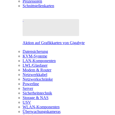
Prozessoren
Schnittstellenkarten
Aktion auf Grafikkarten von Gigabyte
Datensicherung
KVM-Systeme
LAN-Komponenten
LWL/Glasfaser
Modem & Router
Netzwerkkabel
Netzwerkschränke
Powerline
Server
Sicherheitstechnik
Storage & NAS
USV
WLAN-Komponenten
Überwachungskameras