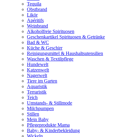
Tequila
Obstbrand
Likör
Apéritifs
Weinbrand
Alkoholfreie Spirituosen
Geschenkartikel Spirituosen & Getränke
Bad & WC
Küche & Geschirr
Reinigungsmittel & Haushaltsutensilien
Waschen & Textilpflege
Hundewelt
Katzenwelt
Nagerwelt
Tiere im Garten
Aquaristik
Terraristik
Teich
Umstands- & Stillmode
Milchpumpen
Stillen
Mein Baby
Pflegeprodukte Mama
Baby- & Kinderbekleidung
Wickeln