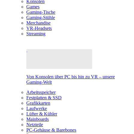
Konsolen
Games
Gaming-Tische
Gaming-Stühle
Merchandise
VR-Headsets
Streaming
Von Konsolen über PC bis hin zu VR – unsere
Gaming-Welt
Arbeitsspeicher
Festplatten & SSD
Grafikkarten
Laufwerke
Lüfter & Kühler
Mainboards
Netzteile
PC-Gehäuse & Barebones