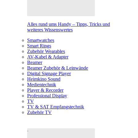
Alles rund ums Handy – Tipps, Tricks und
weiteres Wissenswertes
Smartwatches
Smart Rings
Zubehör Wearables
AV-Kabel & Adapter
Beamer
Beamer Zubehör & Leinwände
Digital Signage Player
Heimkino Sound
Medientechnik
Player & Recorder
Professional Display
TV
TV & SAT Empfangstechnik
Zubehör TV