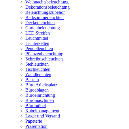
Weihnachtsbeleuchtung
Dekorationsbeleuchtung
Beleuchtungszubehör
Badezimmerleuchten
Deckenleuchten
Gartenbeleuchtung
LED Streifen
Leuchtmittel
Lichterketten
Pendelleuchten
Pflanzenbeleuchtung
Schreibtischleuchten
Stehleuchten
Tischleuchten
Wandleuchten
Basteln
Büro Arbeitsplatz
Büroablagen
Büroeinrichtung
Büromaschinen
Büromöbel
Kabelmanagement
Lager und Versand
Papeterie
Präsentation