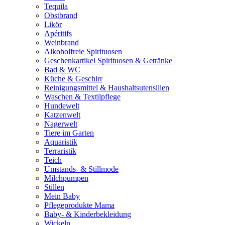
Tequila
Obstbrand
Likör
Apéritifs
Weinbrand
Alkoholfreie Spirituosen
Geschenkartikel Spirituosen & Getränke
Bad & WC
Küche & Geschirr
Reinigungsmittel & Haushaltsutensilien
Waschen & Textilpflege
Hundewelt
Katzenwelt
Nagerwelt
Tiere im Garten
Aquaristik
Terraristik
Teich
Umstands- & Stillmode
Milchpumpen
Stillen
Mein Baby
Pflegeprodukte Mama
Baby- & Kinderbekleidung
Wickeln