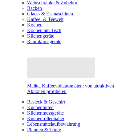
Weinschränke & Zubehör
Backen
Glace- & Eismaschinen
Kaffee- & Teewelt
Kochen
Kochen am Tisch
Küchengeräte
Raumklimageräte
Melitta Kaffeevollautomaten: von attraktiven
Aktionen profitieren
Besteck & Geschirr
Küchenhilfen
Küchenmessgeräte
Küchenrollenhalter
Lebensmittelaufbewahrung
Pfannen & Töpfe