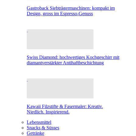
Gastroback Siebträgermaschinen: kompakt im
Design, gross im Espresso-Genuss
Swiss Diamond: hochwertiges Kochgeschirr mit
diamantverstärkter Antihaftbeschichtung
Kawaii Filzstifte & Fasermaler: Kreativ.
Niedlich. Inspirierend.
Lebensmittel
Snacks & Süsses
Getränke