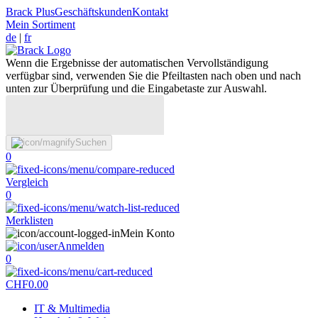
Brack Plus
Geschäftskunden
Kontakt
Mein Sortiment
de
|
fr
Wenn die Ergebnisse der automatischen Vervollständigung
verfügbar sind, verwenden Sie die Pfeiltasten nach oben und nach
unten zur Überprüfung und die Eingabetaste zur Auswahl.
Suchen
0
Vergleich
0
Merklisten
Mein Konto
Anmelden
0
CHF
0.00
IT & Multimedia