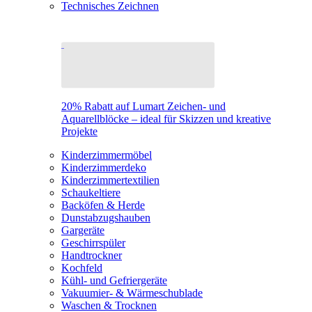
Technisches Zeichnen
20% Rabatt auf Lumart Zeichen- und
Aquarellblöcke – ideal für Skizzen und kreative
Projekte
Kinderzimmermöbel
Kinderzimmerdeko
Kinderzimmertextilien
Schaukeltiere
Backöfen & Herde
Dunstabzugshauben
Gargeräte
Geschirrspüler
Handtrockner
Kochfeld
Kühl- und Gefriergeräte
Vakuumier- & Wärmeschublade
Waschen & Trocknen