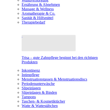
Wundversorgung
Ernährung & Abnehmen
Massage & Wellness
Aromatherapie & Co.
Sanität & Hilfsmittel
Therapiebedarf
Trisa – gute Zahnpflege beginnt bei den richtigen
Produkten
Inkontinenz
Intimpflege
Menstruationstassen & Menstruationsdiscs
Periodenunterwäsche
Slipeinlagen
Slipeinlagen & Binden
Tampons
Taschen- & Kosmetiktücher
Watte & Wattestäbchen