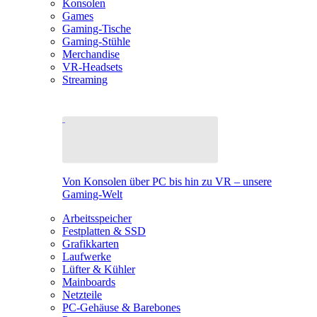
Konsolen
Games
Gaming-Tische
Gaming-Stühle
Merchandise
VR-Headsets
Streaming
Von Konsolen über PC bis hin zu VR – unsere
Gaming-Welt
Arbeitsspeicher
Festplatten & SSD
Grafikkarten
Laufwerke
Lüfter & Kühler
Mainboards
Netzteile
PC-Gehäuse & Barebones