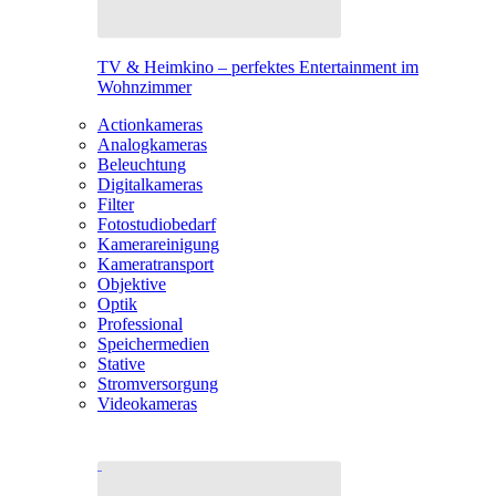
TV & Heimkino – perfektes Entertainment im
Wohnzimmer
Actionkameras
Analogkameras
Beleuchtung
Digitalkameras
Filter
Fotostudiobedarf
Kamerareinigung
Kameratransport
Objektive
Optik
Professional
Speichermedien
Stative
Stromversorgung
Videokameras