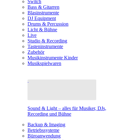
Switch
Bass & Gitarren
Blasinstrumente
DJ Equipment
Drums & Percussion
Licht & Bühne
Live
Studio & Recording
Tasteninstrumente
Zubehör
Musikinstrumente Kinder
Musikspielwaren
Sound & Light – alles für Musiker, DJs,
Recording und Bühne
Backup & Imaging
Betriebssysteme
Büroanwendung