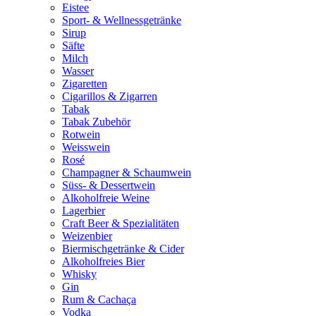
Eistee
Sport- & Wellnessgetränke
Sirup
Säfte
Milch
Wasser
Zigaretten
Cigarillos & Zigarren
Tabak
Tabak Zubehör
Rotwein
Weisswein
Rosé
Champagner & Schaumwein
Süss- & Dessertwein
Alkoholfreie Weine
Lagerbier
Craft Beer & Spezialitäten
Weizenbier
Biermischgetränke & Cider
Alkoholfreies Bier
Whisky
Gin
Rum & Cachaça
Vodka