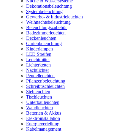
Küche & Wassersysteme
Dekorationsbeleuchtung
Systembeleuchtung
Gewerbe- & Industrieleuchten
Weihnachtsbeleuchtung
Beleuchtungszubehör
Badezimmerleuchten
Deckenleuchten
Gartenbeleuchtung
Kinderlampen
LED Streifen
Leuchtmittel
Lichterketten
Nachtlichter
Pendelleuchten
Pflanzenbeleuchtung
Schreibtischleuchten
Stehleuchten
Tischleuchten
Unterbauleuchten
Wandleuchten
Batterien & Akkus
Elektroinstallation
Energieverteilung
Kabelmanagement