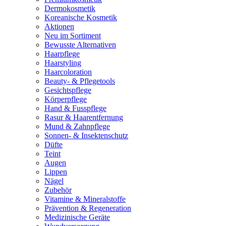
Dermokosmetik
Koreanische Kosmetik
Aktionen
Neu im Sortiment
Bewusste Alternativen
Haarpflege
Haarstyling
Haarcoloration
Beauty- & Pflegetools
Gesichtspflege
Körperpflege
Hand & Fusspflege
Rasur & Haarentfernung
Mund & Zahnpflege
Sonnen- & Insektenschutz
Düfte
Teint
Augen
Lippen
Nägel
Zubehör
Vitamine & Mineralstoffe
Prävention & Regeneration
Medizinische Geräte