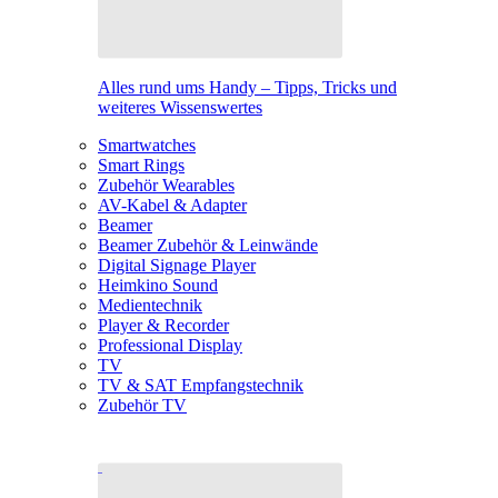
Alles rund ums Handy – Tipps, Tricks und
weiteres Wissenswertes
Smartwatches
Smart Rings
Zubehör Wearables
AV-Kabel & Adapter
Beamer
Beamer Zubehör & Leinwände
Digital Signage Player
Heimkino Sound
Medientechnik
Player & Recorder
Professional Display
TV
TV & SAT Empfangstechnik
Zubehör TV