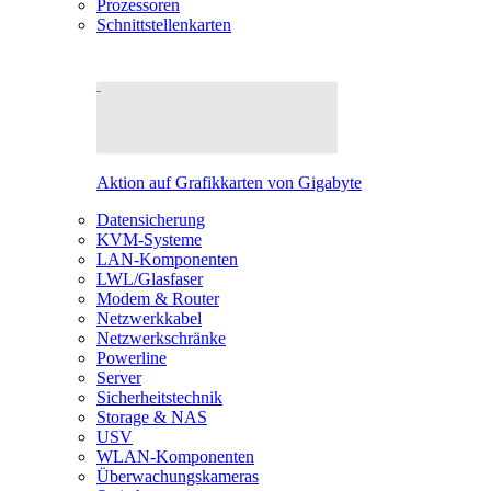
Prozessoren
Schnittstellenkarten
Aktion auf Grafikkarten von Gigabyte
Datensicherung
KVM-Systeme
LAN-Komponenten
LWL/Glasfaser
Modem & Router
Netzwerkkabel
Netzwerkschränke
Powerline
Server
Sicherheitstechnik
Storage & NAS
USV
WLAN-Komponenten
Überwachungskameras