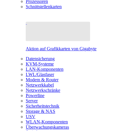
Prozessoren
Schnittstellenkarten
Aktion auf Grafikkarten von Gigabyte
Datensicherung
KVM-Systeme
LAN-Komponenten
LWL/Glasfaser
Modem & Router
Netzwerkkabel
Netzwerkschränke
Powerline
Server
Sicherheitstechnik
Storage & NAS
USV
WLAN-Komponenten
Überwachungskameras