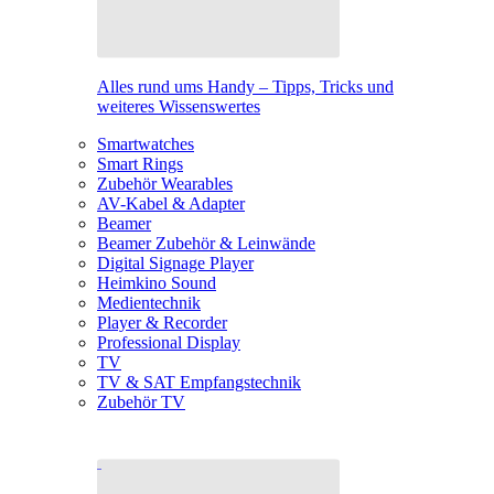
Alles rund ums Handy – Tipps, Tricks und
weiteres Wissenswertes
Smartwatches
Smart Rings
Zubehör Wearables
AV-Kabel & Adapter
Beamer
Beamer Zubehör & Leinwände
Digital Signage Player
Heimkino Sound
Medientechnik
Player & Recorder
Professional Display
TV
TV & SAT Empfangstechnik
Zubehör TV