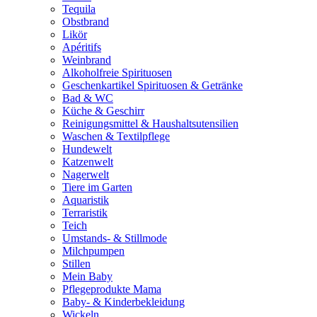
Tequila
Obstbrand
Likör
Apéritifs
Weinbrand
Alkoholfreie Spirituosen
Geschenkartikel Spirituosen & Getränke
Bad & WC
Küche & Geschirr
Reinigungsmittel & Haushaltsutensilien
Waschen & Textilpflege
Hundewelt
Katzenwelt
Nagerwelt
Tiere im Garten
Aquaristik
Terraristik
Teich
Umstands- & Stillmode
Milchpumpen
Stillen
Mein Baby
Pflegeprodukte Mama
Baby- & Kinderbekleidung
Wickeln