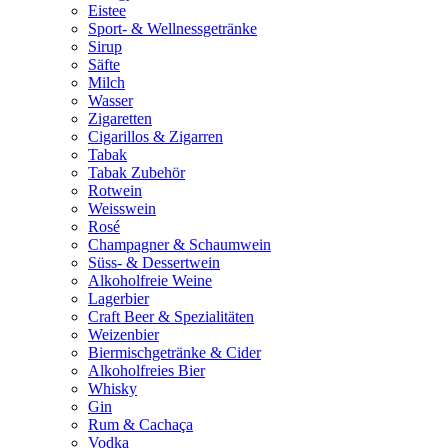
Eistee
Sport- & Wellnessgetränke
Sirup
Säfte
Milch
Wasser
Zigaretten
Cigarillos & Zigarren
Tabak
Tabak Zubehör
Rotwein
Weisswein
Rosé
Champagner & Schaumwein
Süss- & Dessertwein
Alkoholfreie Weine
Lagerbier
Craft Beer & Spezialitäten
Weizenbier
Biermischgetränke & Cider
Alkoholfreies Bier
Whisky
Gin
Rum & Cachaça
Vodka