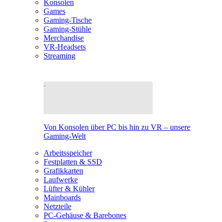
Konsolen
Games
Gaming-Tische
Gaming-Stühle
Merchandise
VR-Headsets
Streaming
Von Konsolen über PC bis hin zu VR – unsere
Gaming-Welt
Arbeitsspeicher
Festplatten & SSD
Grafikkarten
Laufwerke
Lüfter & Kühler
Mainboards
Netzteile
PC-Gehäuse & Barebones