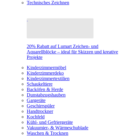
Technisches Zeichnen
20% Rabatt auf Lumart Zeichen- und
Aquarellblöcke – ideal für Skizzen und kreative
Projekte
Kinderzimmermöbel
Kinderzimmerdeko
Kinderzimmertextilien
Schaukeltiere
Backöfen & Herde
Dunstabzugshauben
Gargeräte
Geschirrspüler
Handtrockner
Kochfeld
Kühl- und Gefriergeräte
Vakuumier- & Wärmeschublade
Waschen & Trocknen