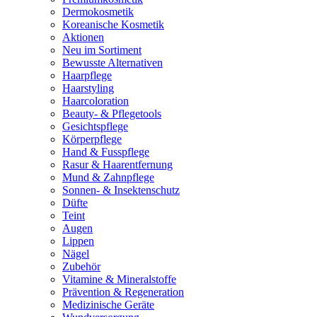
Dermokosmetik
Koreanische Kosmetik
Aktionen
Neu im Sortiment
Bewusste Alternativen
Haarpflege
Haarstyling
Haarcoloration
Beauty- & Pflegetools
Gesichtspflege
Körperpflege
Hand & Fusspflege
Rasur & Haarentfernung
Mund & Zahnpflege
Sonnen- & Insektenschutz
Düfte
Teint
Augen
Lippen
Nägel
Zubehör
Vitamine & Mineralstoffe
Prävention & Regeneration
Medizinische Geräte