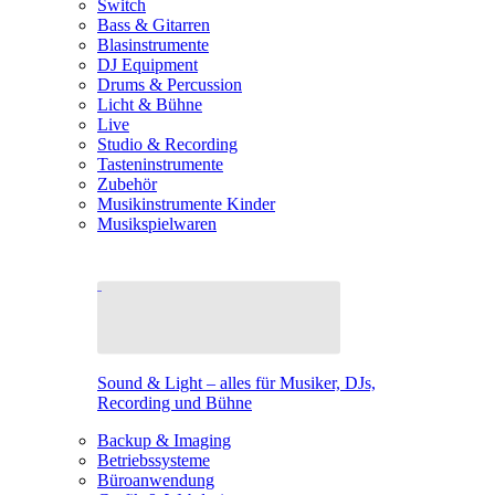
Switch
Bass & Gitarren
Blasinstrumente
DJ Equipment
Drums & Percussion
Licht & Bühne
Live
Studio & Recording
Tasteninstrumente
Zubehör
Musikinstrumente Kinder
Musikspielwaren
Sound & Light – alles für Musiker, DJs,
Recording und Bühne
Backup & Imaging
Betriebssysteme
Büroanwendung