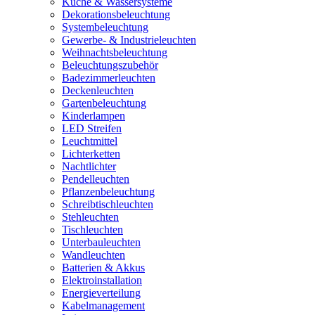
Küche & Wassersysteme
Dekorationsbeleuchtung
Systembeleuchtung
Gewerbe- & Industrieleuchten
Weihnachtsbeleuchtung
Beleuchtungszubehör
Badezimmerleuchten
Deckenleuchten
Gartenbeleuchtung
Kinderlampen
LED Streifen
Leuchtmittel
Lichterketten
Nachtlichter
Pendelleuchten
Pflanzenbeleuchtung
Schreibtischleuchten
Stehleuchten
Tischleuchten
Unterbauleuchten
Wandleuchten
Batterien & Akkus
Elektroinstallation
Energieverteilung
Kabelmanagement