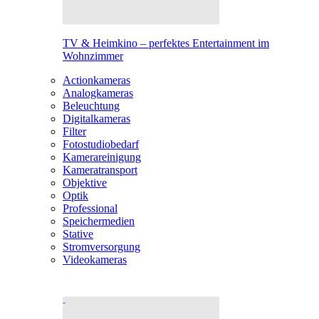
TV & Heimkino – perfektes Entertainment im
Wohnzimmer
Actionkameras
Analogkameras
Beleuchtung
Digitalkameras
Filter
Fotostudiobedarf
Kamerareinigung
Kameratransport
Objektive
Optik
Professional
Speichermedien
Stative
Stromversorgung
Videokameras