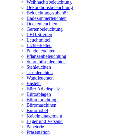
Weihnachtsbeleuchtung
Dekorationsbeleuchtung
Beleuchtungszubehör
Badezimmerleuchten
Deckenleuchten
Gartenbeleuchtung
LED Streifen
Leuchtmittel
Lichterketten
Pendelleuchten
Pflanzenbeleuchtung
Schreibtischleuchten
Stehleuchten
Tischleuchten
Wandleuchten
Basteln
Büro Arbeitsplatz
Büroablagen
Büroeinrichtung
Büromaschinen
Büromöbel
Kabelmanagement
Lager und Versand
Papeterie
Präsentation