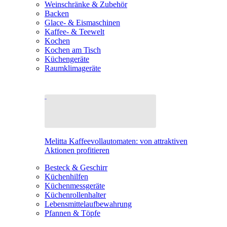
Weinschränke & Zubehör
Backen
Glace- & Eismaschinen
Kaffee- & Teewelt
Kochen
Kochen am Tisch
Küchengeräte
Raumklimageräte
Melitta Kaffeevollautomaten: von attraktiven
Aktionen profitieren
Besteck & Geschirr
Küchenhilfen
Küchenmessgeräte
Küchenrollenhalter
Lebensmittelaufbewahrung
Pfannen & Töpfe