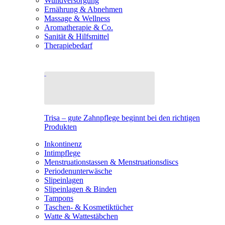
Wundversorgung
Ernährung & Abnehmen
Massage & Wellness
Aromatherapie & Co.
Sanität & Hilfsmittel
Therapiebedarf
Trisa – gute Zahnpflege beginnt bei den richtigen
Produkten
Inkontinenz
Intimpflege
Menstruationstassen & Menstruationsdiscs
Periodenunterwäsche
Slipeinlagen
Slipeinlagen & Binden
Tampons
Taschen- & Kosmetiktücher
Watte & Wattestäbchen