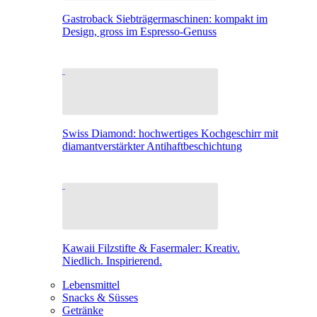
Gastroback Siebträgermaschinen: kompakt im
Design, gross im Espresso-Genuss
Swiss Diamond: hochwertiges Kochgeschirr mit
diamantverstärkter Antihaftbeschichtung
Kawaii Filzstifte & Fasermaler: Kreativ.
Niedlich. Inspirierend.
Lebensmittel
Snacks & Süsses
Getränke