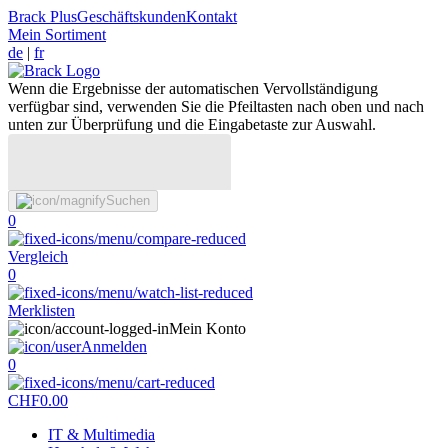
Brack Plus
Geschäftskunden
Kontakt
Mein Sortiment
de
|
fr
Wenn die Ergebnisse der automatischen Vervollständigung
verfügbar sind, verwenden Sie die Pfeiltasten nach oben und nach
unten zur Überprüfung und die Eingabetaste zur Auswahl.
Suchen
0
Vergleich
0
Merklisten
Mein Konto
Anmelden
0
CHF
0.00
IT & Multimedia