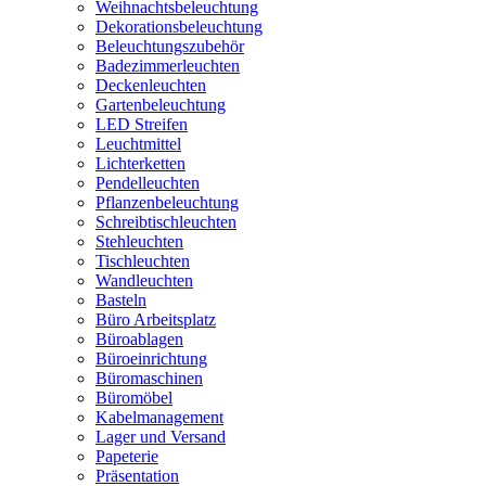
Weihnachtsbeleuchtung
Dekorationsbeleuchtung
Beleuchtungszubehör
Badezimmerleuchten
Deckenleuchten
Gartenbeleuchtung
LED Streifen
Leuchtmittel
Lichterketten
Pendelleuchten
Pflanzenbeleuchtung
Schreibtischleuchten
Stehleuchten
Tischleuchten
Wandleuchten
Basteln
Büro Arbeitsplatz
Büroablagen
Büroeinrichtung
Büromaschinen
Büromöbel
Kabelmanagement
Lager und Versand
Papeterie
Präsentation