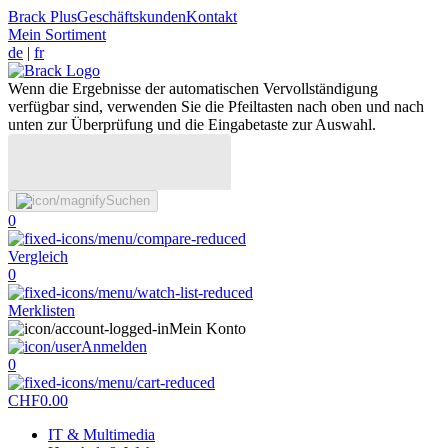
Brack Plus
Geschäftskunden
Kontakt
Mein Sortiment
de
|
fr
Wenn die Ergebnisse der automatischen Vervollständigung
verfügbar sind, verwenden Sie die Pfeiltasten nach oben und nach
unten zur Überprüfung und die Eingabetaste zur Auswahl.
Suchen
0
Vergleich
0
Merklisten
Mein Konto
Anmelden
0
CHF
0.00
IT & Multimedia