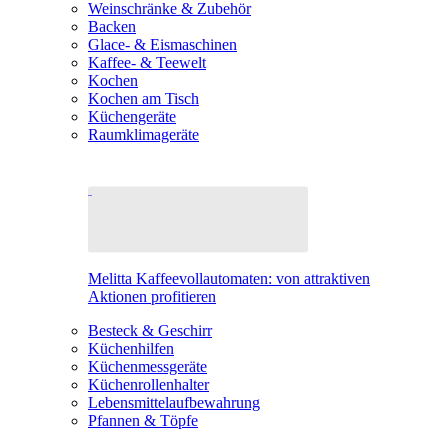
Weinschränke & Zubehör
Backen
Glace- & Eismaschinen
Kaffee- & Teewelt
Kochen
Kochen am Tisch
Küchengeräte
Raumklimageräte
Melitta Kaffeevollautomaten: von attraktiven
Aktionen profitieren
Besteck & Geschirr
Küchenhilfen
Küchenmessgeräte
Küchenrollenhalter
Lebensmittelaufbewahrung
Pfannen & Töpfe