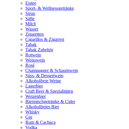
Eistee
Sport- & Wellnessgetränke
Sirup
Säfte
Milch
Wasser
Zigaretten
Cigarillos & Zigarren
Tabak
Tabak Zubehör
Rotwein
Weisswein
Rosé
Champagner & Schaumwein
Süss- & Dessertwein
Alkoholfreie Weine
Lagerbier
Craft Beer & Spezialitäten
Weizenbier
Biermischgetränke & Cider
Alkoholfreies Bier
Whisky
Gin
Rum & Cachaça
Vodka