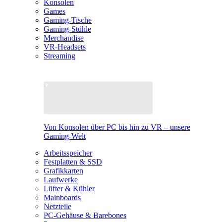
Konsolen
Games
Gaming-Tische
Gaming-Stühle
Merchandise
VR-Headsets
Streaming
Von Konsolen über PC bis hin zu VR – unsere
Gaming-Welt
Arbeitsspeicher
Festplatten & SSD
Grafikkarten
Laufwerke
Lüfter & Kühler
Mainboards
Netzteile
PC-Gehäuse & Barebones