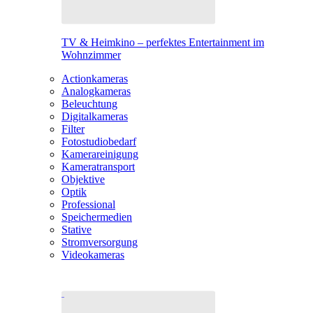
TV & Heimkino – perfektes Entertainment im
Wohnzimmer
Actionkameras
Analogkameras
Beleuchtung
Digitalkameras
Filter
Fotostudiobedarf
Kamerareinigung
Kameratransport
Objektive
Optik
Professional
Speichermedien
Stative
Stromversorgung
Videokameras