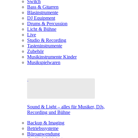
Switch
Bass & Gitarren
Blasinstrumente
DJ Equipment
Drums & Percussion
Licht & Bühne
Live
Studio & Recording
Tasteninstrumente
Zubehör
Musikinstrumente Kinder
Musikspielwaren
Sound & Light – alles für Musiker, DJs,
Recording und Bühne
Backup & Imaging
Betriebssysteme
Büroanwendung