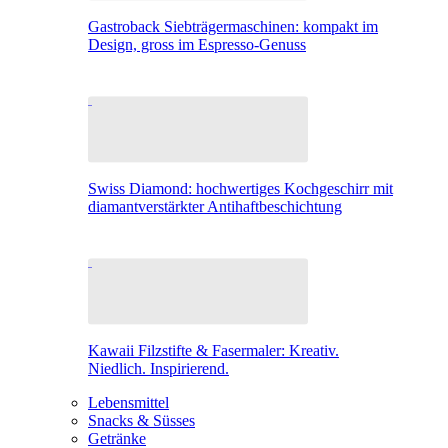
Gastroback Siebträgermaschinen: kompakt im
Design, gross im Espresso-Genuss
Swiss Diamond: hochwertiges Kochgeschirr mit
diamantverstärkter Antihaftbeschichtung
Kawaii Filzstifte & Fasermaler: Kreativ.
Niedlich. Inspirierend.
Lebensmittel
Snacks & Süsses
Getränke