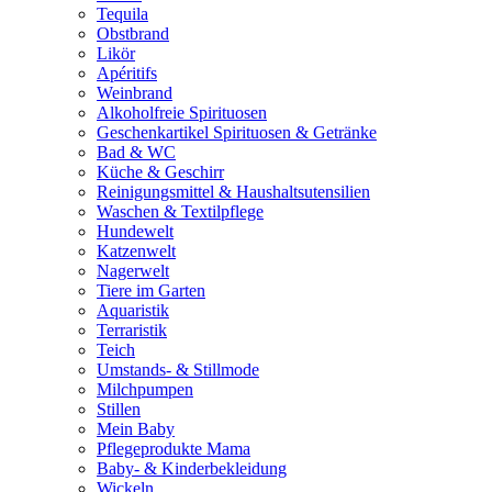
Tequila
Obstbrand
Likör
Apéritifs
Weinbrand
Alkoholfreie Spirituosen
Geschenkartikel Spirituosen & Getränke
Bad & WC
Küche & Geschirr
Reinigungsmittel & Haushaltsutensilien
Waschen & Textilpflege
Hundewelt
Katzenwelt
Nagerwelt
Tiere im Garten
Aquaristik
Terraristik
Teich
Umstands- & Stillmode
Milchpumpen
Stillen
Mein Baby
Pflegeprodukte Mama
Baby- & Kinderbekleidung
Wickeln