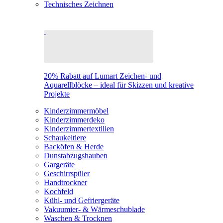
Technisches Zeichnen
20% Rabatt auf Lumart Zeichen- und
Aquarellblöcke – ideal für Skizzen und kreative
Projekte
Kinderzimmermöbel
Kinderzimmerdeko
Kinderzimmertextilien
Schaukeltiere
Backöfen & Herde
Dunstabzugshauben
Gargeräte
Geschirrspüler
Handtrockner
Kochfeld
Kühl- und Gefriergeräte
Vakuumier- & Wärmeschublade
Waschen & Trocknen