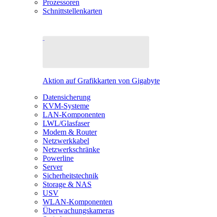
Prozessoren
Schnittstellenkarten
Aktion auf Grafikkarten von Gigabyte
Datensicherung
KVM-Systeme
LAN-Komponenten
LWL/Glasfaser
Modem & Router
Netzwerkkabel
Netzwerkschränke
Powerline
Server
Sicherheitstechnik
Storage & NAS
USV
WLAN-Komponenten
Überwachungskameras