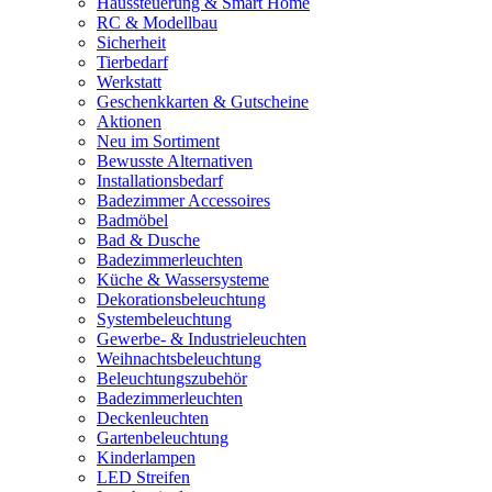
Haussteuerung & Smart Home
RC & Modellbau
Sicherheit
Tierbedarf
Werkstatt
Geschenkkarten & Gutscheine
Aktionen
Neu im Sortiment
Bewusste Alternativen
Installationsbedarf
Badezimmer Accessoires
Badmöbel
Bad & Dusche
Badezimmerleuchten
Küche & Wassersysteme
Dekorationsbeleuchtung
Systembeleuchtung
Gewerbe- & Industrieleuchten
Weihnachtsbeleuchtung
Beleuchtungszubehör
Badezimmerleuchten
Deckenleuchten
Gartenbeleuchtung
Kinderlampen
LED Streifen