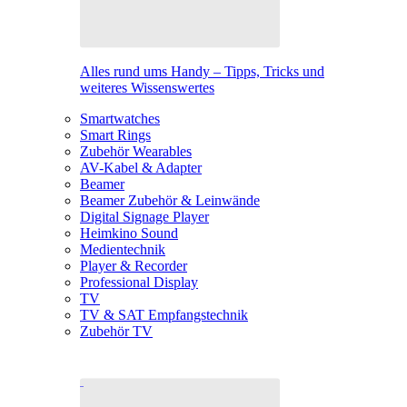
Alles rund ums Handy – Tipps, Tricks und
weiteres Wissenswertes
Smartwatches
Smart Rings
Zubehör Wearables
AV-Kabel & Adapter
Beamer
Beamer Zubehör & Leinwände
Digital Signage Player
Heimkino Sound
Medientechnik
Player & Recorder
Professional Display
TV
TV & SAT Empfangstechnik
Zubehör TV