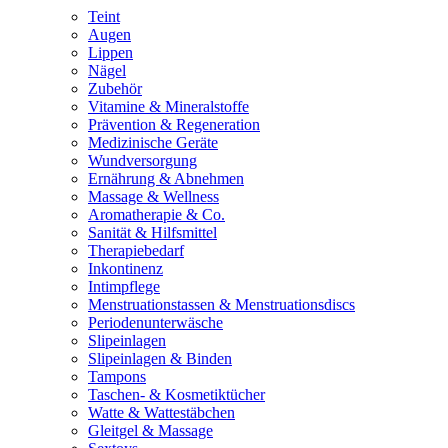
Teint
Augen
Lippen
Nägel
Zubehör
Vitamine & Mineralstoffe
Prävention & Regeneration
Medizinische Geräte
Wundversorgung
Ernährung & Abnehmen
Massage & Wellness
Aromatherapie & Co.
Sanität & Hilfsmittel
Therapiebedarf
Inkontinenz
Intimpflege
Menstruationstassen & Menstruationsdiscs
Periodenunterwäsche
Slipeinlagen
Slipeinlagen & Binden
Tampons
Taschen- & Kosmetiktücher
Watte & Wattestäbchen
Gleitgel & Massage